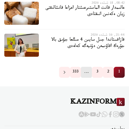
08:42, 18 شىلدە 2026
عالىمدار قانت الماستىرعىشتار اعزاعا قانشالىقتى
زيان ەكەنىن انىقتادى
21:44, 16 شىلدە 2026
قازاقستاندا جىل سايىن 4 مىڭعا جۋىق بالا
جۇرەك اقاۋىمەن دۇنيەگە كەلەدى
…
333
3
2
1
KAZINFORM