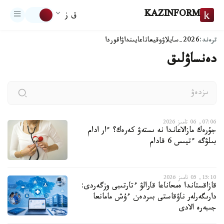
KAZINFORM
ق ز
ترەند:
2026-سايلاۋ
وقيعا
تاعايىنداۋ
اقوردا
دەنساۋلىق
07:06, 06 تامىز 2026
جۇرەك مازالاعاندا نە ىستەۋ كەرەك؟ ءار ادام
بىلۋگە ءتيىس 6 قادام
15:10, 05 تامىز 2026
قازاقستاندا ەمحاناعا قارالۋ ءتارتىبى وزگەردى:
دارىگەرلەر ناۋقاستى بىردەن ءۇش مامانعا
جىبەرە الادى