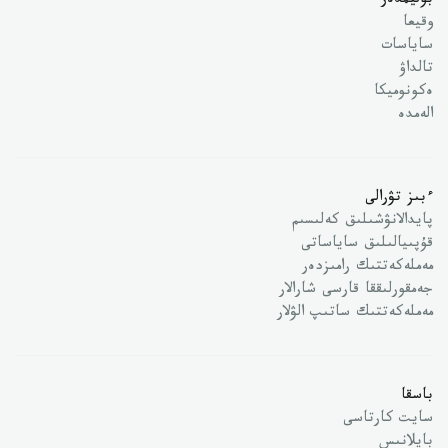
بوليمدەر
وقيعا
ساياسات
تالداۋ
ەكونوميكا
الەمدە
ءبىز تۋرالى
پايدالانۋشىلىق كەلىسىم
قۇپىيالىلىق ساياساتى
مەملەكەتتىك رامىزدەر
جەمقورلىققا قارسى شارالار
مەملەكەتتىك ساتىپ الۋلار
باسقا
سايت كارتاسى
بايلانىس