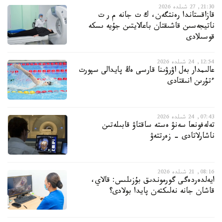
21:30, 27 شىلدە 2026
قازاقستاندا رەنتگەن، ك ت جانە م ر ت
ناتيجەسىن قاشىقتان باعالايتىن جۇيە ىسكە
قوسىلادى
12:54, 24 شىلدە 2026
عالىمدار بەل اۋرۋىنا قارسى ەڭ پايدالى سپورت
ءتۇرىن انىقتادى
07:43, 24 شىلدە 2026
تەلەفونعا سەنۋ ەستە ساقتاۋ قابىلەتىن
ناشارلاتادى - زەرتتەۋ
08:16, 21 شىلدە 2026
ايەلدەردەگى گورموندىق بۇزىلىس: قالاي،
قاشان جانە نەلىكتەن پايدا بولادى؟