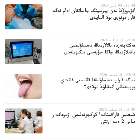
17:44, 04 تامىز 2026
اتۋيروۆكا مەن پيرسينگ جاساتقان ادام نەگە
قان دونورى بولا المايدى
22:30, 31 شىلدە 2026
مەكتەپتەردە بالالاردىڭ دەنساۋلىعىن
باقىلاۋدىڭ جاڭا جۇيەسى ەنگىزىلەدى
07:45, 31 شىلدە 2026
تىلگە قاراپ دەنساۋلىققا قاتىستى قانداي
پروبلەمانى انىقتاۋعا بولادى؟
15:40, 29 شىلدە 2026
شىعىس قازاقستاندا كوكجوتەلمەن اۋىرعاندار
سانى 2 ەسە ارتتى