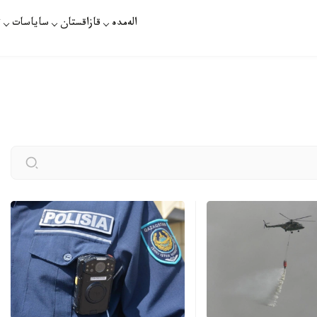
الەمدە
قازاقستان
ساياسات
ت