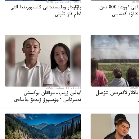
16:08, 20 شىلدە 2026
سەمەي ورمانىنداعى ءورت: 800 دەن
پاۆلودار وبلىسىنداعى كاسىپورىندا التى
استام ادام مەن 8 اۋە كەمەسى
ادام قازا تاپتى
17:28, 13 شىلدە 2026
بالالار لاگەردەن شۇعىل
ايەلىن ۇرىپ-سوققان بوكسشى
تەمىرتاس ءجۇسىپوۆ ۇندەۋ جاسادى