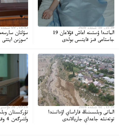
21:59, 10 شىلدە 2026
18:43, 09 شىلدە 2026
الماتىدا ۇستىنە اعاش قۇلاعان 19
سۇلتان سارسەما
جاستاعى قىز قايتىس بولدى
ءسوزىن ايتتى
15:59, 02 شىلدە 2026
09:10, 26 ماۋسىم 2026
الماتى وبلىسىنىڭ قاراساي اۋدانىندا
تۇركىستان وبلى
توتەنشە جاعداي جاريالاندى
ولتىرگەن 4 وقۋشىعا ۇكىم شىقتى