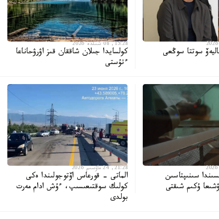
15:28, 08 شىلدە 2026
ليەۆ سوتتا سوڭعى
كولسايدا جىلان شاققان قىز اۋرۋحاناعا
ءتۇستى
21:28, 24 ماۋسىم 2026
سىندا سىنىپتاسىن
الماتى - قورعاس اۆتوجولىندا ەكى
كولىك سوقتىعىسىپ، ءۇش ادام مەرت
بولدى