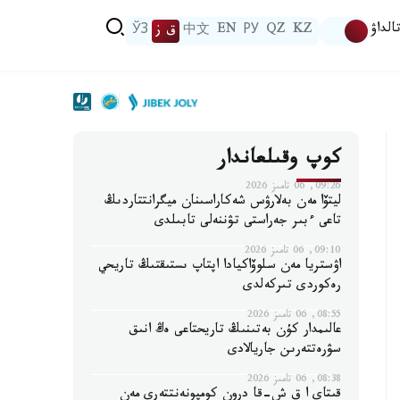
الداۋ
KZ
QZ
РУ
EN
中文
ق ز
ЎЗ
كوپ وقىلعاندار
09:26, 06 تامىز 2026
ليتۆا مەن بەلارۋس شەكاراسىنان ميگرانتتاردىڭ
تاعى ءبىر جەراستى تۋننەلى تابىلدى
09:10, 06 تامىز 2026
اۋستريا مەن سلوۆاكيادا اپتاپ ىستىقتىڭ تاريحي
رەكوردى تىركەلدى
08:55, 06 تامىز 2026
عالىمدار كۇن بەتىنىڭ تاريحتاعى ەڭ انىق
سۋرەتتەرىن جاريالادى
08:38, 06 تامىز 2026
قىتاي ا ق ش-قا درون كومپونەنتتەرى مەن