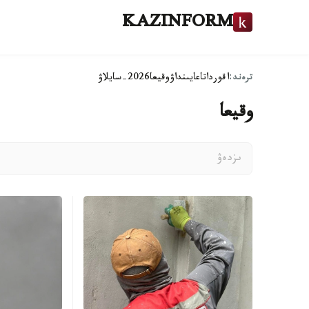
KAZINFORM
ترەند:
اقوردا
تاعايىنداۋ
وقيعا
2026-سايلاۋ
وقيعا