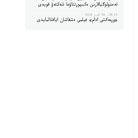
تەحنولوگيالارىن ەكسپورتتاۋعا شەكتەۋ قويدى
08:16, 06 تامىز 2026
«ورمەكشى ادام» فيلمى ەشقاشان اياقتالمايدى