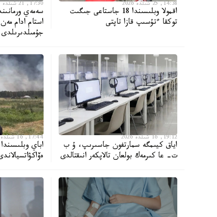
14:38, 25 شىلدە 2026
17:30, 21 شىلدە 2026
اقمولا وبلىسىندا 18 جاستاعى جىگىت
توكقا ءتۇسىپ قازا تاپتى
جۇمىلدىرىلدى
19:12, 16 شىلدە 2026
17:44, 16 شىلدە 2026
اياق كيىمگە سمارتفون جاسىرىپ، ۇ ب
اباي وبلىسىندا 
ت- عا كىرمەك بولعان تالاپكەر انىقتالدى
ەۆاكۋاتسيالاندى