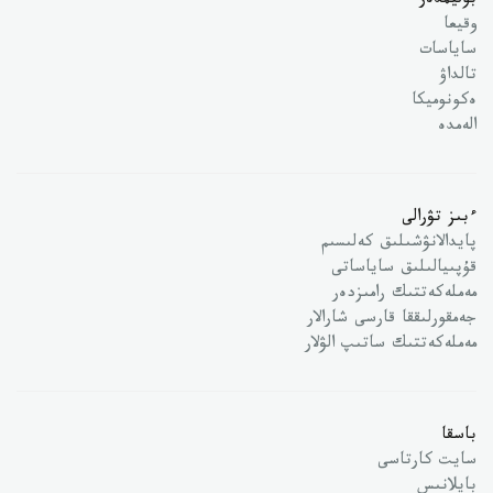
بوليمدەر
وقيعا
ساياسات
تالداۋ
ەكونوميكا
الەمدە
ءبىز تۋرالى
پايدالانۋشىلىق كەلىسىم
قۇپىيالىلىق ساياساتى
مەملەكەتتىك رامىزدەر
جەمقورلىققا قارسى شارالار
مەملەكەتتىك ساتىپ الۋلار
باسقا
سايت كارتاسى
بايلانىس