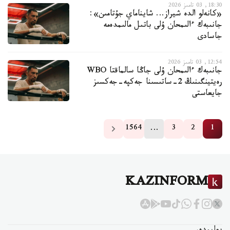
18:30, 03 تامىز 2026
«كانەلو الدە شيراز... شايناماي جۇتامىن»:
جانىبەك ءالىمحان ۇلى باتىل مالىمدەمە
جاسادى
12:54, 03 تامىز 2026
جانىبەك ءالىمحان ۇلى جاڭا سالماقتا WBO
رەيتينگىنىڭ 2-ساتىسىنا جەكپە-جەكسىز
جايعاستى
…
1564
3
2
1
KAZINFORM