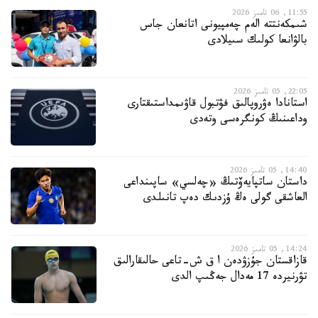
11:55, 06 تامىز 2026
شىمكەنتتە الەم چەمپيونى اتانعان جاس
بالۋانعا كولىك سىيلادى
22:05, 05 تامىز 2026
استانادا ەۋروپالىق فۋتبول قاۋىمداستىقتارى
وداعىنىڭ كونگرەسى وتەدى
14:40, 05 تامىز 2026
داستان ساتپايەۆتىڭ «چەلسي» ساپىنداعى
العاشقى گولى ەڭ ۇزدىك دەپ تانىلدى
14:24, 05 تامىز 2026
قازاقستان جۇزۋدەن ا ق ش-تاعى حالىقارالىق
تۋرنيردە 17 مەدال جەڭىپ الدى