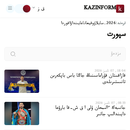
KAZINFORM
ق ز
ترەند:
2026-سايلاۋ
وقيعا
تاعايىنداۋ
اقوردا
سپورت
18:04, 07 تامىز 2026
قازاقستان قۇراماسىنىڭ جاڭا باس باپكەرىن
تانىستىرىلدى
08:55, 07 تامىز 2026
جانىبەك ءالىمحان ۇلى ا ق ش-قا بارۋعا
دايىندالىپ جاتىر