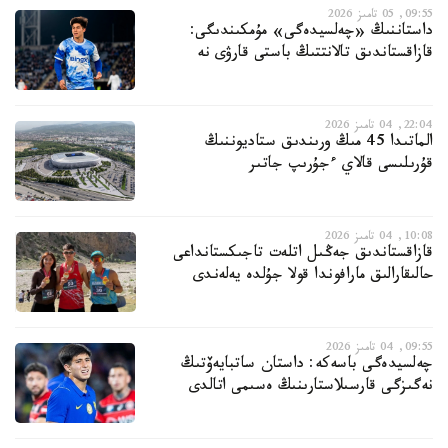
09:55, 05 تامىز 2026
داستاننىڭ «چەلسيدەگى» مۇمكىندىگى:
قازاقستاندىق تالانتتىڭ باستى قارۋى نە
22:04, 04 تامىز 2026
الماتىدا 45 مىڭ ورىندىق ستاديوننىڭ
قۇرىلىسى قالاي ءجۇرىپ جاتىر
10:08, 04 تامىز 2026
قازاقستاندىق جەڭىل اتلەت تاجىكستانداعى
حالىقارالىق مارافوندا قولا جۇلدە يەلەندى
09:55, 04 تامىز 2026
چەلسيدەگى باسەكە: داستان ساتبايەۆتىڭ
نەگىزگى قارسىلاستارىنىڭ ەسىمى اتالدى