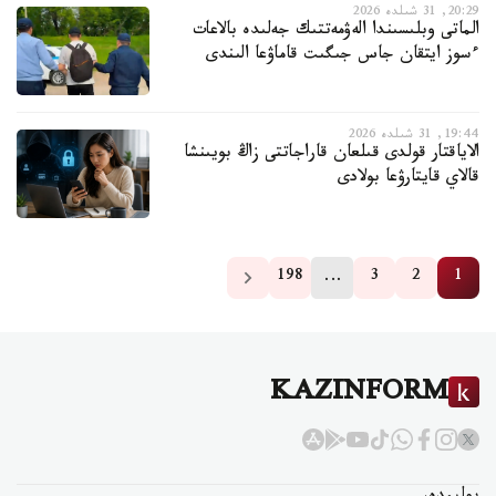
20:29, 31 شىلدە 2026
الماتى وبلىسىندا الەۋمەتتىك جەلىدە بالاعات
ءسوز ايتقان جاس جىگىت قاماۋعا الىندى
19:44, 31 شىلدە 2026
الاياقتار قولدى قىلعان قاراجاتتى زاڭ بويىنشا
قالاي قايتارۋعا بولادى
…
198
3
2
1
KAZINFORM