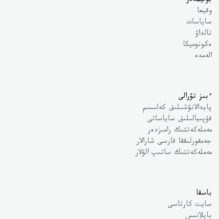
بوليمدەر
وقيعا
ساياسات
تالداۋ
ەكونوميكا
الەمدە
ءبىز تۋرالى
پايدالانۋشىلىق كەلىسىم
قۇپىيالىلىق ساياساتى
مەملەكەتتىك رامىزدەر
جەمقورلىققا قارسى شارالار
مەملەكەتتىك ساتىپ الۋلار
باسقا
سايت كارتاسى
بايلانىس