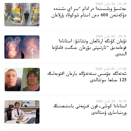
21:10, 03 تامىز 2026
جەتىسۋ وبلىسىندا ەر ادام ءبىر اي ىشىندە
دۇكەننەن 600 دەن استام شوكولاد ۇرلاعان
19:31, 03 تامىز 2026
تۋعان كۇنگە ارنالعان وتشاشۋ: استانادا
قوعامدىق ءتارتىپتى بۇزعان جىگىت قاماۋعا
الىندى
17:46, 03 تامىز 2026
شەتەلگە جۇمىس ىستەتەۋگە بارعان اقتوبەلىك
125 جىلعا سوتتالدى
16:33, 03 تامىز 2026
استانادا كوشى-قون قىزمەتى باستىعىنىڭ
ورىنباسارى ۇستالدى