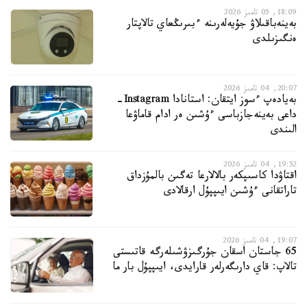
18:09, 05 تامىز 2026
بەينەباقىلاۋ جۇيەلەرىنە ءبىرىڭعاي تالاپتار
ەنگىزىلدى
20:07, 04 تامىز 2026
بەيادەپ ءسوز ايتقان: استانادا Instagram-
داعى بەينەجازباسى ءۇشىن ەر ادام قاماۋعا
الىندى
19:52, 04 تامىز 2026
اقتاۋدا كاسىپكەر بالالارعا تەگىن بالمۇزداق
تاراتقانى ءۇشىن ايىپپۇل ارقالادى
19:07, 04 تامىز 2026
65 جاستان اسقان جۇرگىزۋشىلەرگە قاتىستى
تالاپ: قاي دارىگەرلەر قارايدى، ايىپپۇل بار ما