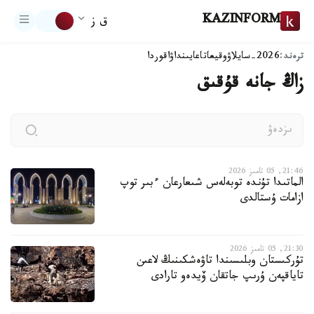
KAZINFORM
ق ز
ترەند:
2026-سايلاۋ
وقيعا
تاعايىنداۋ
اقوردا
زاڭ جانە قۇقىق
21:46, 05 تامىز 2026
الماتىدا تۇندە توبەلەس شىعارعان ءبىر توپ
ازامات ۇستالدى
21:30, 05 تامىز 2026
تۇركىستان وبلىسىندا تاۋەشكىنىڭ لاعىن
تاياقپەن ۇرىپ جاتقان ۆيدەو تارادى