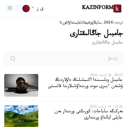
KAZINFORM
ق ز
ترەند:
2026-سايلاۋ
وقيعا
تاعايىنداۋ
اقوردا
جامبىل جاڭالىقتارى
جامبىل جاڭالىقتارى
09:07, 30 شىلدە 2026
جامبىل وبلىسىندا اكىمشىلىك داۋلاردىڭ
ۇشتەن ءبىرى سوت ورىنداۋشىلارىنا قاتىستى
14:26, 13 شىلدە 2026
مەركىگە ساياحات: كورىكتى ورىندار مەن
جايلى ايالداۋ ورىندارى