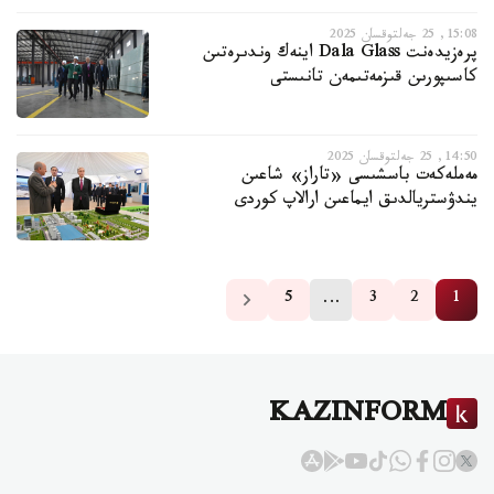
15:08, 25 جەلتوقسان 2025
پرەزيدەنت Dala Glass اينەك وندىرەتىن
كاسىپورىن قىزمەتىمەن تانىستى
14:50, 25 جەلتوقسان 2025
مەملەكەت باسشىسى «تاراز» شاعىن
يندۋستريالدىق ايماعىن ارالاپ كوردى
…
5
3
2
1
KAZINFORM