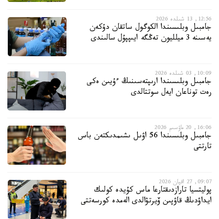
12:56, 13 شىلدە 2026
جامبىل وبلىسىندا الكوگول ساتقان دۇكەن
يەسىنە 3 ميلليون تەڭگە ايىپپۇل سالىندى
10:09, 03 شىلدە 2026
جامبىل وبلىسىندا ارىپتەسىنىڭ ءۇيىن ەكى
رەت توناعان ايەل سوتتالدى
16:06, 20 ماۋسىم 2026
جامبىل وبلىسىندا 56 اۋىل ىشىمدىكتەن باس
تارتتى
09:07, 27 اقپان 2026
پوليتسيا تارازدىقتارعا ماس كۇيدە كولىك
ايداۋدىڭ قاۋپىن ۆيرتۋالدى الەمدە كورسەتتى