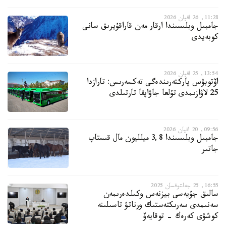
11:28, 26 اقپان 2026
جامبىل وبلىسىندا ارقار مەن قاراقۇيرىق سانى
كوبەيدى
13:54, 25 اقپان 2026
اۆتوبۋس پاركتەرىندەگى تەكسەرىس: تارازدا
25 لاۋازىمدى تۇلعا جاۋاپقا تارتىلدى
09:56, 20 اقپان 2026
جامبىل وبلىسىندا 3,8 ميلليون مال قىستاپ
جاتىر
16:55, 25 جەلتوقسان 2025
سالىق جۇيەسى بيزنەس وكىلدەرىمەن
سەنىمدى سەرىكتەستىك ورناتۋ تاسىلىنە
كوشۋى كەرەك - توقايەۆ