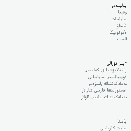
بوليمدەر
وقيعا
ساياسات
تالداۋ
ەكونوميكا
الەمدە
ءبىز تۋرالى
پايدالانۋشىلىق كەلىسىم
قۇپىيالىلىق ساياساتى
مەملەكەتتىك رامىزدەر
جەمقورلىققا قارسى شارالار
مەملەكەتتىك ساتىپ الۋلار
باسقا
سايت كارتاسى