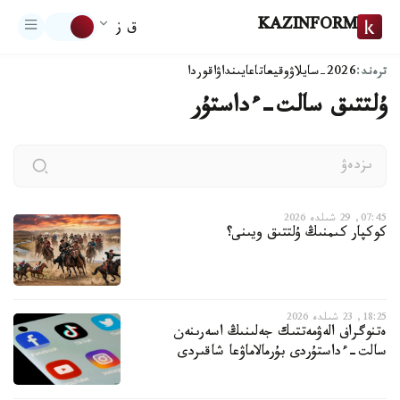
KAZINFORM
ق ز
ترەند:
2026-سايلاۋ
وقيعا
تاعايىنداۋ
اقوردا
ۇلتتىق سالت-ءداستۇر
07:45, 29 شىلدە 2026
كوكپار كىمنىڭ ۇلتتىق ويىنى؟
18:25, 23 شىلدە 2026
ەتنوگراف الەۋمەتتىك جەلىنىڭ اسەرىنەن
سالت-ءداستۇردى بۇرمالاماۋعا شاقىردى