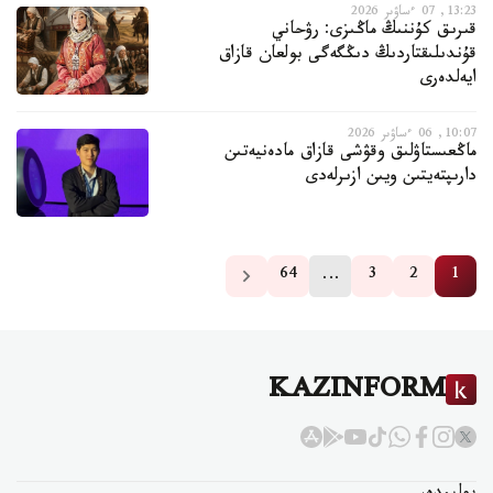
13:23, 07 ءساۋىر 2026
قىرىق كۇننىڭ ماڭىزى: رۋحاني
قۇندىلىقتاردىڭ دىڭگەگى بولعان قازاق
ايەلدەرى
10:07, 06 ءساۋىر 2026
ماڭعىستاۋلىق وقۋشى قازاق مادەنيەتىن
دارىپتەيتىن ويىن ازىرلەدى
…
64
3
2
1
KAZINFORM