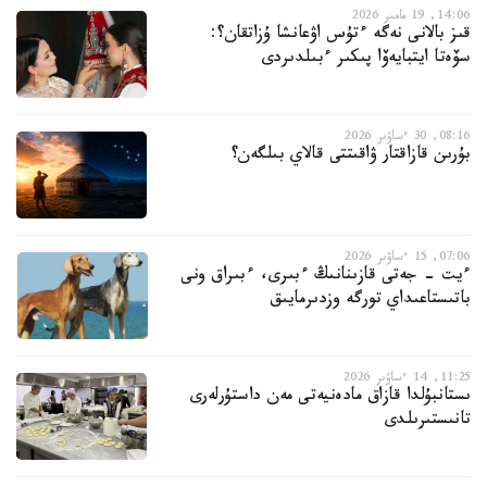
14:06, 19 مامىر 2026
قىز بالانى نەگە ءتۇس اۋعانشا ۇزاتقان؟:
سۆەتا ايتبايەۆا پىكىر ءبىلدىردى
08:16, 30 ءساۋىر 2026
بۇرىن قازاقتار ۋاقىتتى قالاي بىلگەن؟
07:06, 15 ءساۋىر 2026
ءيت - جەتى قازىنانىڭ ءبىرى، ءبىراق ونى
باتىستاعىداي تورگە وزدىرمايىق
11:25, 14 ءساۋىر 2026
ىستانبۇلدا قازاق مادەنيەتى مەن داستۇرلەرى
تانىستىرىلدى