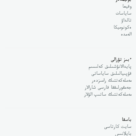
بوليمدەر
وقيعا
ساياسات
تالداۋ
ەكونوميكا
الەمدە
ءبىز تۋرالى
پايدالانۋشىلىق كەلىسىم
قۇپىيالىلىق ساياساتى
مەملەكەتتىك رامىزدەر
جەمقورلىققا قارسى شارالار
مەملەكەتتىك ساتىپ الۋلار
باسقا
سايت كارتاسى
بايلانىس