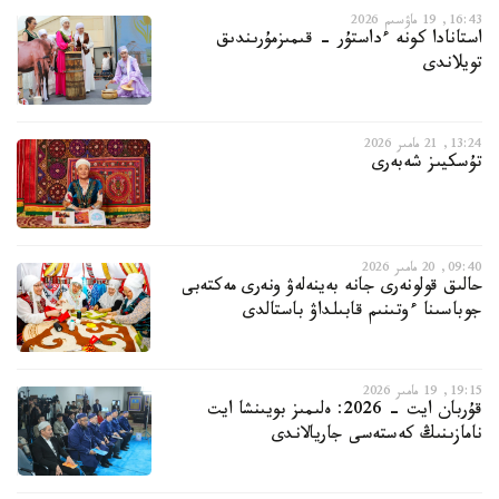
16:43, 19 ماۋسىم 2026
استانادا كونە ءداستۇر - قىمىزمۇرىندىق
تويلاندى
13:24, 21 مامىر 2026
تۇسكيىز شەبەرى
09:40, 20 مامىر 2026
حالىق قولونەرى جانە بەينەلەۋ ونەرى مەكتەبى
جوباسىنا ءوتىنىم قابىلداۋ باستالدى
19:15, 19 مامىر 2026
قۇربان ايت - 2026: ەلىمىز بويىنشا ايت
نامازىنىڭ كەستەسى جاريالاندى