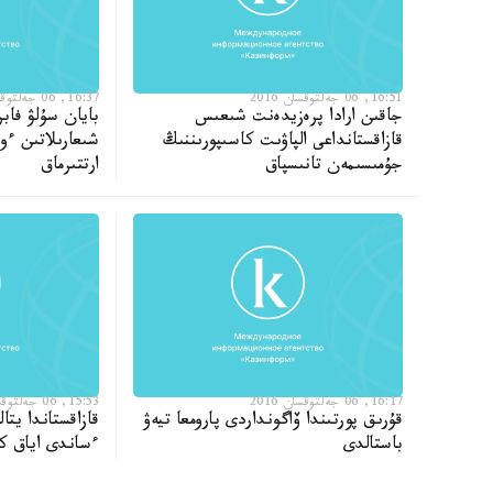
16:51, 06 جەلتوقسان 2016
16:37, 06 جەلتوقسان 2016
جاقىن ارادا پرەزيدەنت شىعىس
بايان سۇلۋ فاب
قازاقستانداعى الپاۋىت كاسىپورىننىڭ
جۇمىسىمەن تانىسپاق
ارتتىرماق
16:17, 06 جەلتوقسان 2016
15:53, 06 جەلتوقسان 2016
قۇرىق پورتىندا ۆاگونداردى پارومعا تيەۋ
قازاقستاندا يتا
باستالدى
ءساندى اياق كي