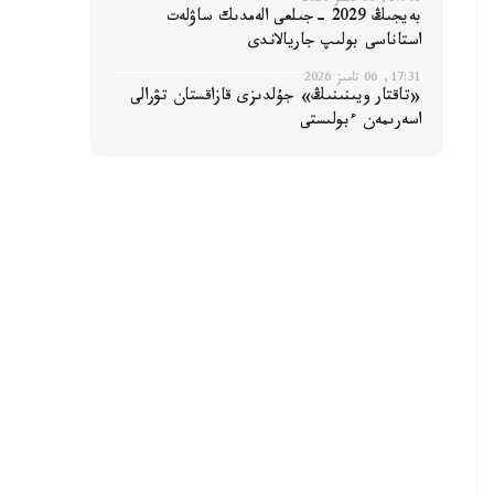
17:46, 06 تامىز 2026
بەيجىڭ 2029 -جىلعى الەمدىك ساۋلەت
استاناسى بولىپ جاريالاندى
17:31, 06 تامىز 2026
«تاقتار ويىنىنىڭ» جۇلدىزى قازاقستان تۋرالى
اسەرىمەن ءبولىستى