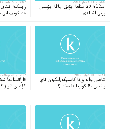
08:57, 11 قاڭتار 2018
07:07, 25 مامىر 2017
استانادا 20 مىڭعا جۋىق جاڭا جۇمىس
زايساندا قىتاي 
ورنى اشىلدى
ەت كومبيناتى س
12:51, 15 اقپان 2017
07:17, 29 جەلتوقسان 2016
شاعىن جانە ورتا كاسىپكەرلىكپەن قاي
قازاقستاندا شە
وبلىس ەڭ كوپ اينالىسادى؟
كۇشىن تارتۋ ءت