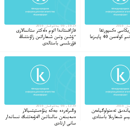
16:25, 06 جەلتوقسان 2016
ريكاسى ەكسپورتقا
قازاقستاندا اتوم ەلەكتر ستانسالارى
شىعارىلاتىن ءونىم كولەمىن 40 پايىزعا
ءۇشىن وتىن شىعاراتىن زاۋىتتىڭ
قۇرىلىسى باستالدى
12:30, 06 جەلتوقسان 2016
لياندىق تەحنولوگيامەن
وڭىرلەردە جەكە ينۆەستيتسيالار
ىم شىعارىلا باستادى
ەسەبىنەن سالىناتىن الەۋمەتتىك نىساندار
سانى ارتادى