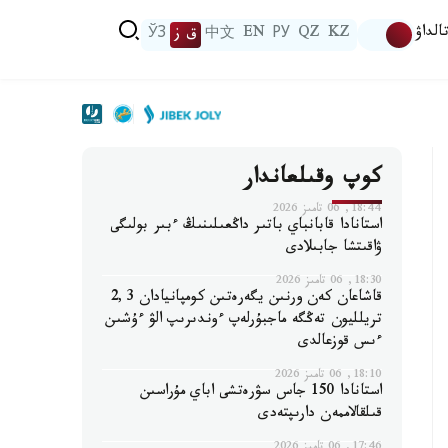
الداۋ
KZ
QZ
РУ
EN
中文
ق ز
ЎЗ
كوپ وقىلعاندار
18:44, 06 تامىز 2026
استانادا قابانباي باتىر داڭعىلىنىڭ ءبىر بولىگى
ۋاقىتشا جابىلادى
18:30, 06 تامىز 2026
قاشاعان كەن ورنىن يگەرەتىن كومپانيادان 2,3
تريلليون تەڭگە ماجبۇرلەپ ءوندىرىپ الۋ ءۇشىن
ءىس قوزعالدى
18:10, 06 تامىز 2026
استانادا 150 جاس سۋرەتشى اباي مۇراسىن
قىلقالاممەن دارىپتەدى