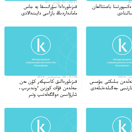
20:17, 02 ناۋرىز 2017
ەكسپورتىنا باعىتتالعان
قىزىلوردادا سۇرانىسقا يە جاس
الىنادى
مامانداردىڭ بازاسى دايىندالادى
07:58, 26 جەلتوقسان 2016
تەلدەن بىلىكتى جۇمىس
قىزىلوردالىق كاسىپكەر كۇن مەن
ارتىبى جەڭىلدەتىلەدى
جەلدەن قۋات كوزىن ءوندىرىپ،
شارۋاسىن دوڭگەلەتىپ وتىر