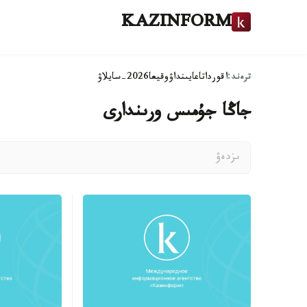
KAZINFORM
ترەند:
اقوردا
تاعايىنداۋ
وقيعا
2026-سايلاۋ
جاڭا جۇمىس ورىندارى