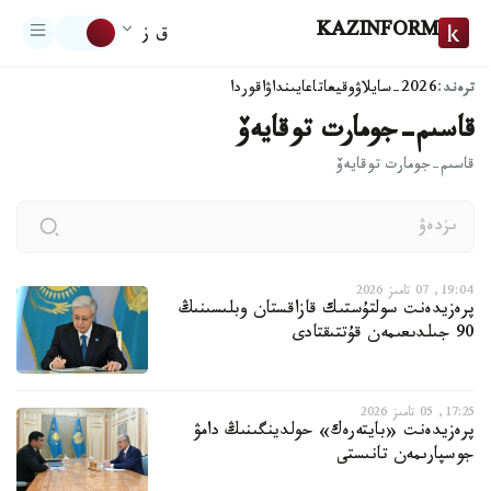
KAZINFORM
ق ز
ترەند:
2026-سايلاۋ
وقيعا
تاعايىنداۋ
اقوردا
قاسىم-جومارت توقايەۆ
قاسىم-جومارت توقايەۆ
19:04, 07 تامىز 2026
پرەزيدەنت سولتۇستىك قازاقستان وبلىسىنىڭ
90 جىلدىعىمەن قۇتتىقتادى
17:25, 05 تامىز 2026
پرەزيدەنت «بايتەرەك» حولدينگىنىڭ دامۋ
جوسپارىمەن تانىستى