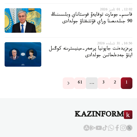
12:02, 01 تامىز 2026
قاسىم-جومارت توقايەۆ قوستاناي وبلىسىنىڭ
90 جىلدىعىنا وراي قۇتتىقتاۋ جولدادى
16:56, 31 شىلدە 2026
پرەزيدەنت جاپونيا پرەمەر-مينيسترىنە كوڭىل
ايتۋ جەدەلحاتىن جولدادى
…
61
3
2
1
KAZINFORM