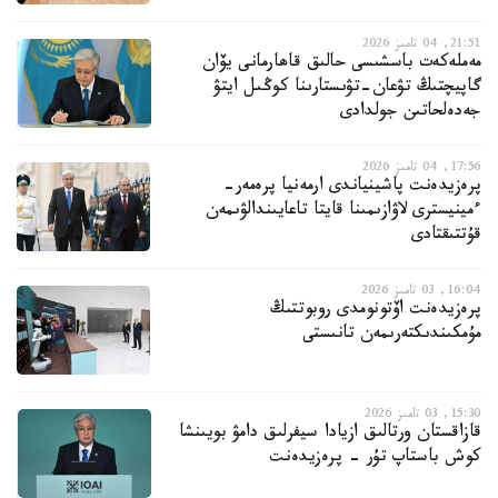
21:51, 04 تامىز 2026
مەملەكەت باسشىسى حالىق قاھارمانى يۆان
گاپيچتىڭ تۋعان-تۋىستارىنا كوڭىل ايتۋ
جەدەلحاتىن جولدادى
17:56, 04 تامىز 2026
پرەزيدەنت پاشينياندى ارمەنيا پرەمەر-
ءمينيسترى لاۋازىمىنا قايتا تاعايىندالۋىمەن
قۇتتىقتادى
16:04, 03 تامىز 2026
پرەزيدەنت اۆتونومدى روبوتتىڭ
مۇمكىندىكتەرىمەن تانىستى
15:30, 03 تامىز 2026
قازاقستان ورتالىق ازيادا سيفرلىق دامۋ بويىنشا
كوش باستاپ تۇر - پرەزيدەنت