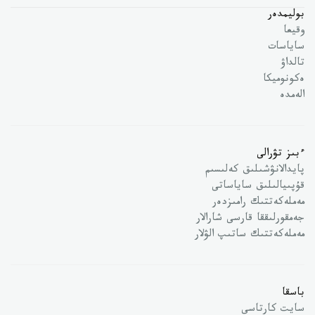
بوليمدەر
وقيعا
ساياسات
تالداۋ
ەكونوميكا
الەمدە
ءبىز تۋرالى
پايدالانۋشىلىق كەلىسىم
قۇپىيالىلىق ساياساتى
مەملەكەتتىك رامىزدەر
جەمقورلىققا قارسى شارالار
مەملەكەتتىك ساتىپ الۋلار
باسقا
سايت كارتاسى