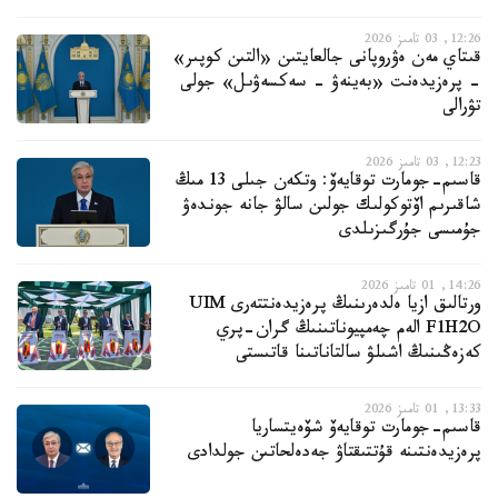
12:26, 03 تامىز 2026
قىتاي مەن ەۋروپانى جالعايتىن «التىن كوپىر»
- پرەزيدەنت «بەينەۋ - سەكسەۋىل» جولى
تۋرالى
12:23, 03 تامىز 2026
قاسىم-جومارت توقايەۆ: وتكەن جىلى 13 مىڭ
شاقىرىم اۆتوكولىك جولىن سالۋ جانە جوندەۋ
جۇمىسى جۇرگىزىلدى
14:26, 01 تامىز 2026
ورتالىق ازيا ەلدەرىنىڭ پرەزيدەنتتەرى UIM
F1H2O الەم چەمپيوناتىنىڭ گران-پري
كەزەڭىنىڭ اشىلۋ سالتاناتىنا قاتىستى
13:33, 01 تامىز 2026
قاسىم-جومارت توقايەۆ شۆەيتساريا
پرەزيدەنتىنە قۇتتىقتاۋ جەدەلحاتىن جولدادى