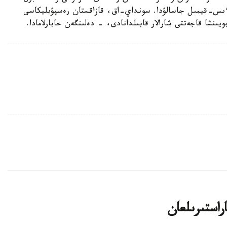
ءىس-قيمىل جاسالۋدا. سونداي-اق، قازاقستان رەسپۋبليكاسى
يىنشا قاجەتتى شارالار قابىلدانادى، - دەلىنگەن حابارلامادا.
اراستىرىلعان