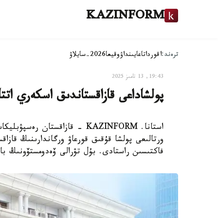
KAZINFORM
ترەند:
اقوردا
تاعايىنداۋ
وقيعا
2026-سايلاۋ
19:43, 13 تامىز 2025
پولشاداعى قازاقستاندىق اسكەري اتت
استانا. KAZINFORM - قازاقستان 
ورتالىعى پولشا قۇقىق قورعاۋ ورگاندارىنىڭ قازاق
فاكتىسىن راستادى. بۇل تۋرالى ۆەدومستۆونىڭ باس