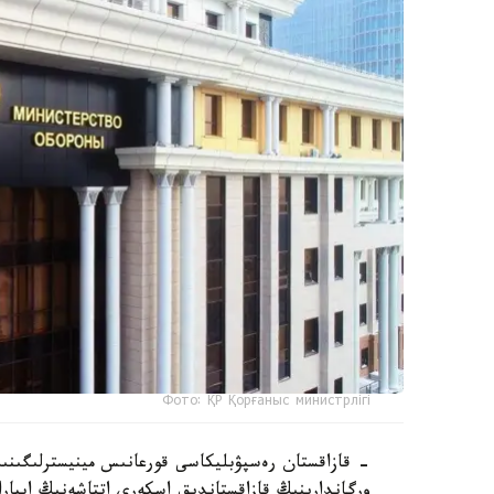
Фото: ҚР Қорғаныс министрлігі
- قازاقستان رەسپۋبليكاسى قورعانىس مينيسترلىگىنىڭ ح
ورگاندارىنىڭ قازاقستاندىق اسكەري اتتاشەنىڭ اپپارا