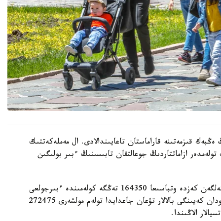
 ەڭبەك قىزمەتىنە قاراماستان تاعايىندالادى. ال مەملەكەتتىك
 تولەمدەر ازاماتتاردىڭ جوعالتقان تابىسىنىڭ ءبىر بولىگىن
- ءبىرىنشى، ەكىنشى جانە ءۇشىنشى بالا دۇنيەگە كەلگەن كەزدە وتباسىعا 164350 تەڭگە كولەمىندە ءبىرجولعى
مەملەكەتتىك جاردەماقى تولەنەدى. ءتورتىنشى جانە ودان كەيىنگى بالالار تۋعان جاعدايدا تولەم مولشەرى 272475
الار الاڭىندا.