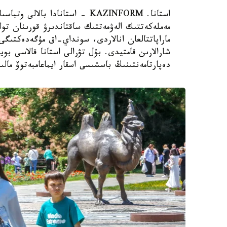
استانا. KAZINFORM - استانادا ب
مەملەكەتتىك الەۋمەتتىك ساقتاندىرۋ قورىنان تول
ماراپاتتالعان انالاردى، سونداي-اق مۇگەدەكتىگى ب
شارالارىن قامتيدى. بۇل تۋرالى استانا قالاسى بويى
دەپارتامەنتىنىڭ باسشىسى اسقار ايماعامبەتوۆ مالى