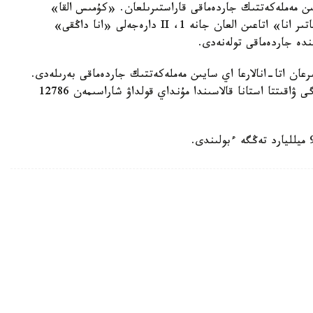
سايىن مەملەكەتتىك جاردەماقى قاراستىرىلعان. «كۇمىس القا»
يەگەرلەرىنە — 27680 تەڭگە، ال «التىن القا»، «باتىر انا» اتاعىن العان جانە 1، II دارەجەلى «انا داڭقى»
رعان اتا-انالارعا اي سايىن مەملەكەتتىك جاردەماقى بەرىلەدى.
بيىل ونىڭ مولشەرى 81871 تەڭگەنى قۇرايدى. قازىرگى ۋاقىتتا استانا قالاسىندا مۇنداي قولداۋ شاراسىمەن 12786