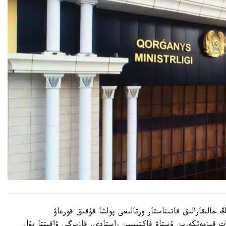
الىقارالىق قاتىناستار ورتالىعى پولشا قۇقىق قورعاۋ
ت قىزمەتكەرىن ۇستاۋ فاكتىسىن راستادى. قازىرگى ۋاقىتتا بۇل