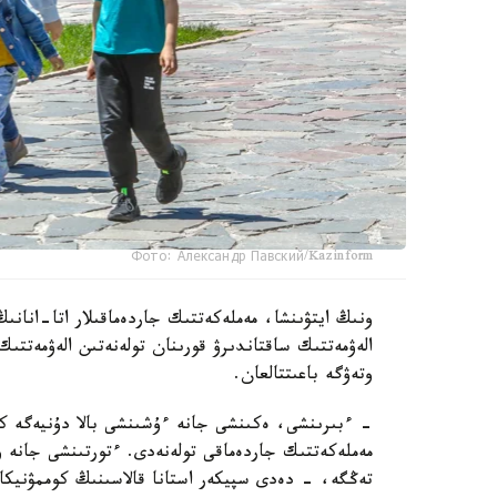
Фото: Александр Павский/Kazinform
ونىڭ ايتۋىنشا، مەملەكەتتىك جاردەماقىلار اتا-انانىڭ
الەۋمەتتىك ساقتاندىرۋ قورىنان تولەنەتىن الەۋمەتتىك
وتەۋگە باعىتتالعان.
تەڭگە، - دەدى سپيكەر استانا قالاسىنىڭ كوممۋنيكاتسي