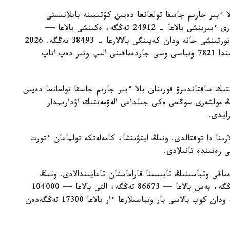
ا ءبىر جارىم جاسقا تولعانعا دەيىن كۇتىمىنە بايلانىستى
مەملەكەتتىك جاردەماقى بەرىلەدى. بيىل ونىڭ مولشەرى ءبىرىنشى بالاعا - 24912 تەڭگە، ەكىنشى بالاعا —
29454 تەڭگە، ءۇشىنشى بالاعا - 33952 تەڭگە، ءتورتىنشى جانە ودان كەيىنگى بالالارعا - 38493 تەڭگە. 2026
-جىلعى 1- تامىزداعى جاعداي بويىنشا استانا قالاسىندا 7821 وتباسى وسى جاردەماقىنى الىپ وتىر دەپ اتاپ
تىك ساقتاندىرۋ قورىنان بالا ءبىر جارىم جاسقا تولعانعا دەيىن
ىڭ مولشەرى سوڭعى ەكى جىلداعى الەۋمەتتىك اۋدارىمدار
لارىنا دا توقتالدى. ونىڭ ايتۋىنشا، كامەلەتكە تولماعان ءتورت
ى رەتىندە تانىلادى.
ماقى وتباسىنىڭ تابىسىنا قاراماستان تاعايىندالادى. ونىڭ
مولشەرى ءتورت بالاسى بار وتباسىلارعا — 69330 تەڭگە، بەس بالاعا — 86673 تەڭگە، التى بالاعا — 104000
تەڭگە، جەتى بالاعا — 121360 تەڭگە. سەگىز جانە ودان كوپ بالاسى بار وتباسىلارعا ءار بالاعا 17300 تەڭگەدەن