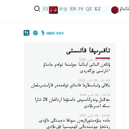
الداۋ
KZ
QZ
РУ
EN
中文
ق ز
ЎЗ
تاقىرىپقا قاتىستى
19:09, 06 تامىز 2026
ۇلكەن الماتى اينالما جولىندا تولەم جاساۋ
ءتارتىبى وزگەردى
16:44, 06 تامىز 2026
بالالى وتباسىلارعا قانداي تولەمدەر قاراستىرىلعان
16:28, 06 تامىز 2026
جەڭىل ونەركاسىپتى دامىتۋعا ارنالعان 28 شارا
ىسكە اسىرىلادى
16:05, 06 تامىز 2026
ەلدە ينۆەستورلارمەن سوتقا دەيىنگى داۋدى
رەتتەۋ جونىندەگى كوميسسيا قۇرىلادى