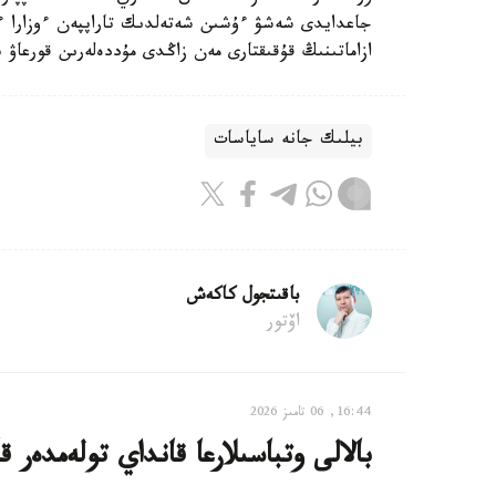
جاعدايدى شەشۋ ءۇشىن شەتەلدىك تاراپپەن ءوزارا 
ازاماتىنىڭ قۇقىقتارى مەن زاڭدى مۇددەلەرىن قورعاۋ بو
بيلىك جانە ساياسات
باقىتجول كاكەش
اۆتور
16:44, 06 تامىز 2026
بالالى وتباسىلارعا قانداي تولەمدەر ق