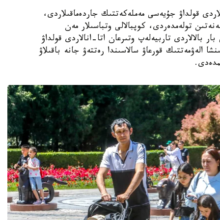
الالى وتباسىلاردى قولداۋ جۇيەسى مەملەكەتتىك جاردەماقىلاردى،
ەنەتىن تولەمدەردى، كوپبالالى وتباسىلار مەن
ار بالالاردى تاربيەلەپ وتىرعان اتا-انالاردى قولداۋ
نشا الەۋمەتتىك قورعاۋ سالاسىندا رەتتەۋ جانە باقىلاۋ
مدەدى.