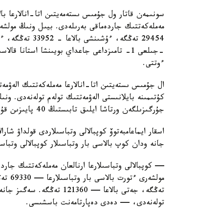
سونىمەن قاتار ول جۇمىس ىستەمەيتىن اتا-انالارعا بال
ءوتتى.
ال جۇمىس ىستەيتىن اتا-انالارعا مەملەكەتتىك الەۋمەت
كۇتىمىنە بايلانىستى الەۋمەتتىك تولەم تولەنەدى. ون
جۇرگىزىلگەن ورتاشا ايلىق تابىستىڭ 40 پايىزىن قۇرايدى.
اسقار ايماعامبەتوۆ كوپبالالى وتباسىلاردى قولداۋ شارا
جانە ودان كوپ بالاسى بار وتباسىلار كوپبالالى وتباس
— كوپبالالى وتباسىلارعا ارنالعان مەملەكەتتىك جاردە
تولەنەدى، — دەدى دەپارتامەنت باسشىسى.