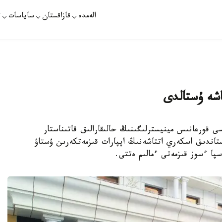
الەمدە
قازاقستان
ساياسات
ت
اشە ۇستالدى
رەسپۋبليكاسى قورعانىس مينيسترلىگىنىڭ حالىقارالىق قاتىناستار
ستاندىق اسكەري اتتاشەنىڭ اپپارات قىزمەتكەرىن ۇستاۋ
پا ءسوز قىزمەتى ءمالىم ەتتى.