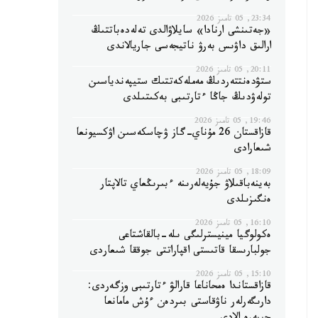
23:34, 05 تامىز 2026
«جەتىنشى ارنادا» سايلاۋالدى تەلەدەباتتىڭ
ارالىق داۋىس بەرۋ ناتيجەسى جاريالاندى
20:11, 05 تامىز 2026
ستۋدەنتتەردىڭ مەملەكەتتىك ستيپەندياسىن
تولەۋدىڭ جاڭا ءتارتىبى بەكىتىلدى
19:46, 05 تامىز 2026
قازاقستان 26 مۇناي-گاز ۋچاسكەسىن اۋكسيونعا
شىعارادى
18:09, 05 تامىز 2026
بەينەباقىلاۋ جۇيەلەرىنە ءبىرىڭعاي تالاپتار
ەنگىزىلدى
16:10, 05 تامىز 2026
ەكولوگيا مينيسترلىگى ىلە-بالقاشتاعى
جولبارىسقا قاتىستى اقپاراتتى جوققا شىعاردى
15:10, 05 تامىز 2026
قازاقستاندا ەمحاناعا قارالۋ ءتارتىبى وزگەردى:
دارىگەرلەر ناۋقاستى بىردەن ءۇش مامانعا