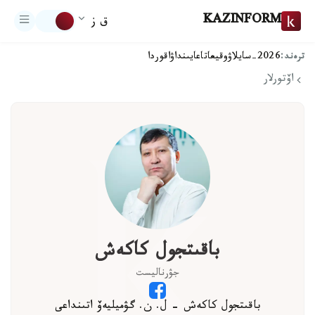
KAZINFORM
ق ز
ترەند:
2026-سايلاۋ
وقيعا
تاعايىنداۋ
اقوردا
اۆتورلار
باقىتجول كاكەش
جۋرناليست
باقىتجول كاكەش - ل. ن. گۋميليەۆ اتىنداعى