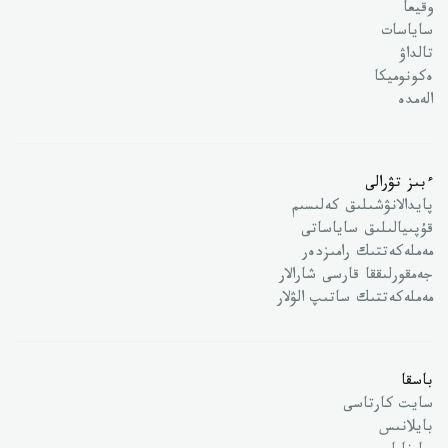
وقيعا
ساياسات
تالداۋ
ەكونوميكا
الەمدە
ءبىز تۋرالى
پايدالانۋشىلىق كەلىسىم
قۇپىيالىلىق ساياساتى
مەملەكەتتىك رامىزدەر
جەمقورلىققا قارسى شارالار
مەملەكەتتىك ساتىپ الۋلار
باسقا
سايت كارتاسى
بايلانىس