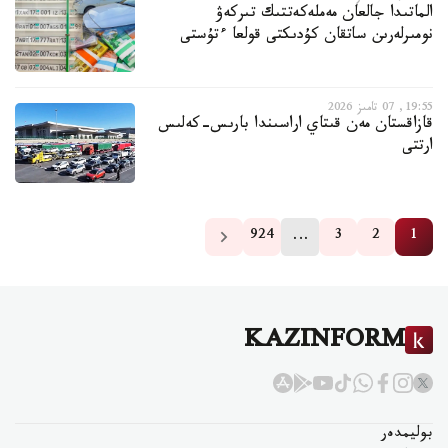
الماتىدا جالعان مەملەكەتتىك تىركەۋ
نومىرلەرىن ساتقان كۇدىكتى قولعا ءتۇستى
19:55, 07 تامىز 2026
قازاقستان مەن قىتاي اراسىندا بارىس-كەلىس
ارتتى
…
924
3
2
1
KAZINFORM
بوليمدەر