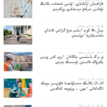
21:09, 07 تامىز 2026
قازاقستان ازاماتتارى ءۇشىن شەتەلدە بالانىڭ
تۋعانىن تىركەۋ ەرەجەلەرى وزگەردى
20:45, 07 تامىز 2026
بيىل ەڭ كوپ ءبىلىم بەرۋ گرانتى قانداي
ماماندىقتارعا ءبولىندى
20:31, 07 تامىز 2026
ق م گ باسشىسى جاڭادان ءىرى كەن ورنىن
يگەرۋگە قاتىستى تۇسىنىك بەردى
20:27, 07 تامىز 2026
اتا-انا بالانىڭ دەنساۋلىعىنا قاۋىپسىز سومكە
تاڭداعانى ءجون - ورتوپەد كەڭەسى
20:09, 07 تامىز 2026