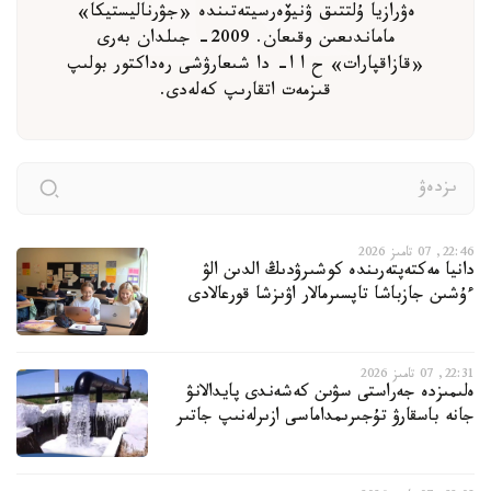
ەۋرازيا ۇلتتىق ۋنيۆەرسيتەتىندە «جۋرناليستيكا»
ماماندىعىن وقىعان. 2009- جىلدان بەرى
«قازاقپارات» ح ا ا- دا شىعارۋشى رەداكتور بولىپ
قىزمەت اتقارىپ كەلەدى.
22:46, 07 تامىز 2026
دانيا مەكتەپتەرىندە كوشىرۋدىڭ الدىن الۋ
ءۇشىن جازباشا تاپسىرمالار اۋىزشا قورعالادى
22:31, 07 تامىز 2026
ەلىمىزدە جەراستى سۋىن كەشەندى پايدالانۋ
جانە باسقارۋ تۇجىرىمداماسى ازىرلەنىپ جاتىر