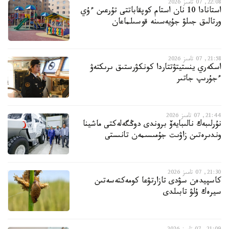
22:08, 07 تامىز 2026
استانادا 10 نان استام كوپقاباتتى تۇرعىن ءۇي
ورتالىق جىلۋ جۇيەسىنە قوسىلماعان
21:58, 07 تامىز 2026
اسكەري ينستيتۋتتاردا كونكۋرستىق ىرىكتەۋ
ءجۇرىپ جاتىر
21:44, 07 تامىز 2026
نۇرلىبەك نالىبايەۆ بروندى دوڭگەلەكتى ماشينا
وندىرەتىن زاۋىت جۇمىسىمەن تانىستى
21:30, 07 تامىز 2026
كاسپيدەن سۋدى تازارتۋعا كومەكتەسەتىن
سيرەك ۇلۋ تابىلدى