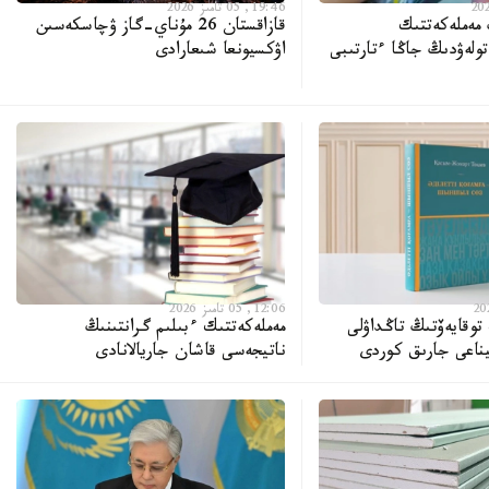
19:46, 05 تامىز 2026
 مەملەكەتتىك
قازاقستان 26 مۇناي-گاز ۋچاسكەسىن
ولەۋدىڭ جاڭا ءتارتىبى
اۋكسيونعا شىعارادى
12:06, 05 تامىز 2026
وقايەۆتىڭ تاڭداۋلى
مەملەكەتتىك ءبىلىم گرانتىنىڭ
ناعى جارىق كوردى
ناتيجەسى قاشان جاريالانادى