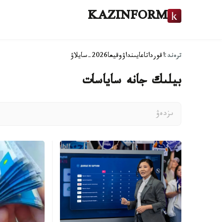
KAZINFORM
ترەند:
اقوردا
تاعايىنداۋ
وقيعا
2026-سايلاۋ
بيلىك جانە ساياسات