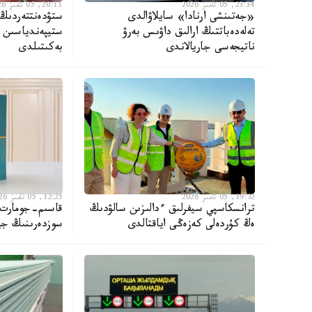
23:34, 05 تامىز 2026
20:11, 05 تامىز 2026
«جەتىنشى ارنادا» سايلاۋالدى
ستۋدەنتتەردىڭ
تەلەدەباتتىڭ ارالىق داۋىس بەرۋ
ستيپەندياسىن ت
ناتيجەسى جاريالاندى
بەكىتىلدى
19:32, 05 تامىز 2026
12:25, 05 تامىز 2026
ترانسكاسپي سيفرلىق ءدالىزىن سالۋدىڭ
قاسىم-جومارت ت
ەڭ كۇردەلى كەزەڭى اياقتالدى
سوزدەرىنىڭ جي