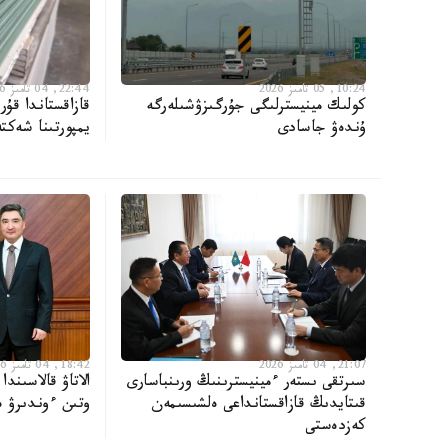
10:24, 05 تامىز 2026
22:44, 04 تامىز 2026
كولىك مينيسترلىگى جۇرگىزۋشىلەرگە
قازاقستاندا قۇر
ۇندەۋ جاسادى
يمپورتىنا شەكت
21:07, 04 تامىز 2026
18:42, 04 تامىز 2026
سىرتقى ىستەر ءمينيسترىنىڭ ورىنباسارى
الاتاۋ قالاسىندا
قىتايدىڭ قازاقستانداعى ەلشىسىمەن
وتىن ءوندىرۋ 
كەزدەستى