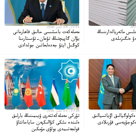
21:51, 04 تامىز 2026
ىلىس ماتەريالدارىنىڭ
مەملەكەت باسشىسى حالىق قاھارمانى
ەۋ ەنگىزىلدى
يۆان گاپيچتىڭ تۋعان-تۋىستارىنا
كوڭىل ايتۋ جەدەلحاتىن جولدادى
17:30, 04 تامىز 2026
 ەكولوگيالىق اۆياتسيالىق
تۇركى مەملەكەتتەرى ۇيىمىنىڭ بارلىق
ەكوجۇيەسى قۇرىلادى
ەلىندە ىشكى كۋالىكپەن ساياحاتتاۋ
قولجەتىمدى بولۋى مۇمكىن