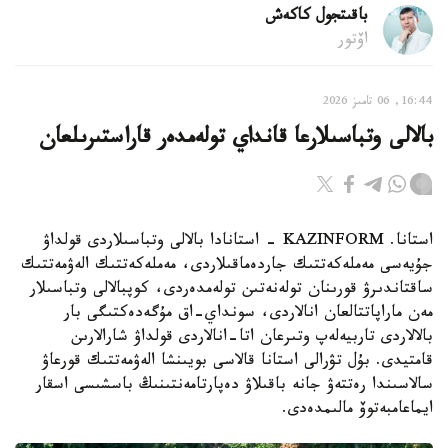
باقىتجول كاكەش
اۆتور
16:44, 06 تامىز 2026
بالالى وتباسىلارعا قانداي تولەمدەر قاراستىرىلعان
استانا. KAZINFORM - استانادا بالالى وتباسىلاردى قولداۋ
جۇيەسى مەملەكەتتىك جاردەماقىلاردى، مەملەكەتتىك الەۋمەتتىك
ساقتاندىرۋ قورىنان تولەنەتىن تولەمدەردى، كوپبالالى وتباسىلار
مەن ماراپاتتالعان انالاردى، سونداي-اق مۇگەدەكتىگى بار
بالالاردى تاربيەلەپ وتىرعان اتا-انالاردى قولداۋ شارالارىن
قامتيدى. بۇل تۋرالى استانا قالاسى بويىنشا الەۋمەتتىك قورعاۋ
سالاسىندا رەتتەۋ جانە باقىلاۋ دەپارتامەنتىنىڭ باسشىسى اسقار
ايماعامبەتوۆ مالىمدەدى.