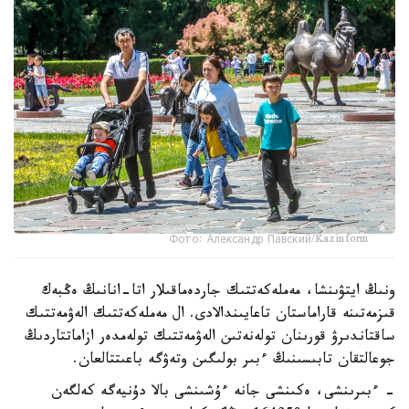
Фото: Александр Павский/Kazinform
ونىڭ ايتۋىنشا، مەملەكەتتىك جاردەماقىلار اتا-انانىڭ ەڭبەك
قىزمەتىنە قاراماستان تاعايىندالادى. ال مەملەكەتتىك الەۋمەتتىك
ساقتاندىرۋ قورىنان تولەنەتىن الەۋمەتتىك تولەمدەر ازاماتتاردىڭ
جوعالتقان تابىسىنىڭ ءبىر بولىگىن وتەۋگە باعىتتالعان.
- ءبىرىنشى، ەكىنشى جانە ءۇشىنشى بالا دۇنيەگە كەلگەن