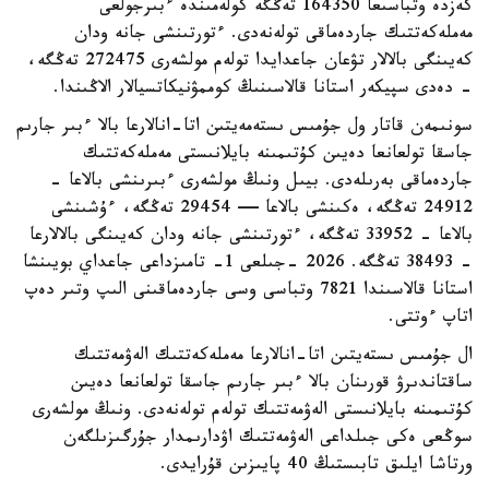
كەزدە وتباسىعا 164350 تەڭگە كولەمىندە ءبىرجولعى
مەملەكەتتىك جاردەماقى تولەنەدى. ءتورتىنشى جانە ودان
كەيىنگى بالالار تۋعان جاعدايدا تولەم مولشەرى 272475 تەڭگە،
- دەدى سپيكەر استانا قالاسىنىڭ كوممۋنيكاتسيالار الاڭىندا.
سونىمەن قاتار ول جۇمىس ىستەمەيتىن اتا-انالارعا بالا ءبىر جارىم
جاسقا تولعانعا دەيىن كۇتىمىنە بايلانىستى مەملەكەتتىك
جاردەماقى بەرىلەدى. بيىل ونىڭ مولشەرى ءبىرىنشى بالاعا -
24912 تەڭگە، ەكىنشى بالاعا — 29454 تەڭگە، ءۇشىنشى
بالاعا - 33952 تەڭگە، ءتورتىنشى جانە ودان كەيىنگى بالالارعا
- 38493 تەڭگە. 2026 -جىلعى 1- تامىزداعى جاعداي بويىنشا
استانا قالاسىندا 7821 وتباسى وسى جاردەماقىنى الىپ وتىر دەپ
اتاپ ءوتتى.
ال جۇمىس ىستەيتىن اتا-انالارعا مەملەكەتتىك الەۋمەتتىك
ساقتاندىرۋ قورىنان بالا ءبىر جارىم جاسقا تولعانعا دەيىن
كۇتىمىنە بايلانىستى الەۋمەتتىك تولەم تولەنەدى. ونىڭ مولشەرى
سوڭعى ەكى جىلداعى الەۋمەتتىك اۋدارىمدار جۇرگىزىلگەن
ورتاشا ايلىق تابىستىڭ 40 پايىزىن قۇرايدى.