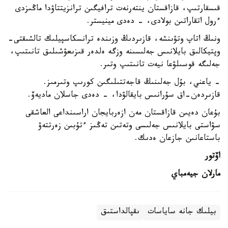
قىسقارتىپ، قازاقستان ينتەرنەت ترافيگىن ترانزيتتاۋدا ماڭىزدى
ءرول اتقاراتىن بولادى، - دەدى مينيستر.
ونىڭ اتاپ وتۋىنشە، قازىردىڭ وزىندە ترانسكاسپيلىك تالشىقتى-
وپتيكالىق بايلانىس جەلىسىنە وزگە ەلدەر قىزىعۋشىلىق تانىتىپ،
جەلىگە قوسىلۋعا نيەت تانىتىپ وتىر.
- ياعني، بۇل جەلىنىڭ قاجەتتىلىگىن كورىپ وتىرمىز.
قازىردەن-اق سۇرانىس بايقالۋدا، - دەدى جاسلان ماديەۆ.
بۇعان دەيىن قازاقستان مەن ازەربايجان اراسىنداعى العاشقى
سۋاستى بايلانىس جەلىسى وتەتىن تەڭىز ءتۇبىن زەرتتەۋ
باستاعانىن جازعان ەدىك.
اۆتور
مارلان جيەمباي
بيلىك جانە ساياسات
ىقپالداستىق