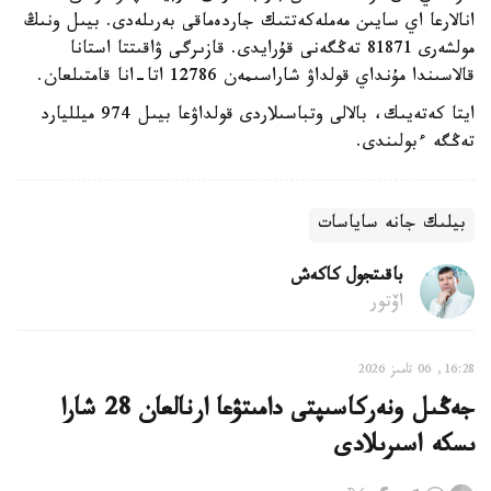
انالارعا اي سايىن مەملەكەتتىك جاردەماقى بەرىلەدى. بيىل ونىڭ
مولشەرى 81871 تەڭگەنى قۇرايدى. قازىرگى ۋاقىتتا استانا
قالاسىندا مۇنداي قولداۋ شاراسىمەن 12786 اتا-انا قامتىلعان.
ايتا كەتەيىك، بالالى وتباسىلاردى قولداۋعا بيىل 974 ميلليارد
تەڭگە ءبولىندى.
بيلىك جانە ساياسات
باقىتجول كاكەش
اۆتور
16:28, 06 تامىز 2026
جەڭىل ونەركاسىپتى دامىتۋعا ارنالعان 28 شارا
ىسكە اسىرىلادى