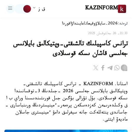
KAZINFORM
ق ز
ترەند:
2026-سايلاۋ
وقيعا
تاعايىنداۋ
اقوردا
21:33, 26 جەلتوقسان 2025
ترانس كاسپيلىك تالشىقتى-وپتيكالىق بايلانىس
جەلىسى قاشان ىسكە قوسىلادى
استانا. KAZINFORM - ترانس كاسپيلىك تالشىقتى-
وپتيكالىق بايلانىس جەلىسى 2026 -جىلدىڭ 3-توقسانىندا
ىسكە قوسىلادى. بۇل تۋرالى بۇگىن جىل قورىتىندىسىنا وراي ب ا
ق وكىلدەرىمەن كەزدەسكەن پرەمەر-ءمينيستردىڭ ورىنباسارى -
جاساندى ينتەللەكت جانە سيفرلىق دامۋ ءمينيسترى جاسلان
ماديەۆ ايتتى.