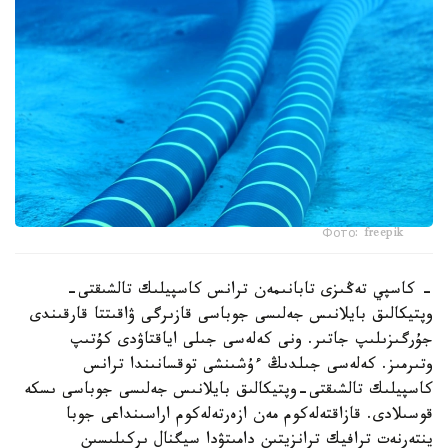
Фото: freepik
- كاسپي تەڭىزى تابانىمەن ترانس كاسپيلىك تالشىقتى-
وپتيكالىق بايلانىس جەلىسى جوباسى قازىرگى ۋاقىتتا قارقىندى
جۇرگىزىلىپ جاتىر. ونى كەلەسى جىلى اياقتاۋدى كۇتىپ
وتىرمىز. كەلەسى جىلدىڭ ءۇشىنشى توقسانىندا ترانس
كاسپيلىك تالشىقتى-وپتيكالىق بايلانىس جەلىسى جوباسى ىسكە
قوسىلادى. قازاقتەلەكوم مەن ازەرتەلەكوم اراسىنداعى جوبا
ينتەرنەت ترافيك ترانزيتىن دامىتۋدا سيگنال ىركىلىسىن