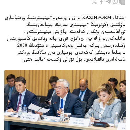
استانا. KAZINFORM - ق ر پرەمەر-ءمينيسترىنىڭ ورىنباسارى
-ۇلتتىق ەكونوميكا ءمينيسترى سەرىك جۇمانعاريننىڭ
توراعالىعىمەن وتكەن كەڭەستە جاۋاپتى مينيسترلىكتەر،
«اتامەكەن» ۇ ك پ، «دامۋ» قورى جانە وتاندىق كاسىپورىندار
وكىلدەرىمەن بىرگە جەڭىل ونەركاسىپتى دامىتۋدىڭ 2030
-جىلعا دەيىنگى كەشەندى جوسپارى مەن سالانىڭ وزەكتى
ماسەلەلەرى تالقىلاندى. بۇل تۋرالى ۇكىمەت ءمالىم ەتتى.