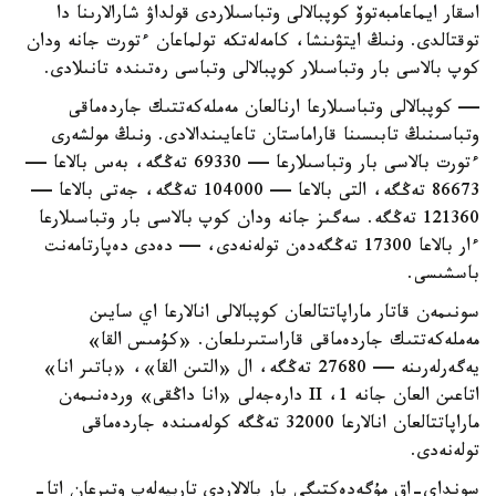
اسقار ايماعامبەتوۆ كوپبالالى وتباسىلاردى قولداۋ شارالارىنا دا
توقتالدى. ونىڭ ايتۋىنشا، كامەلەتكە تولماعان ءتورت جانە ودان
كوپ بالاسى بار وتباسىلار كوپبالالى وتباسى رەتىندە تانىلادى.
— كوپبالالى وتباسىلارعا ارنالعان مەملەكەتتىك جاردەماقى
وتباسىنىڭ تابىسىنا قاراماستان تاعايىندالادى. ونىڭ مولشەرى
ءتورت بالاسى بار وتباسىلارعا — 69330 تەڭگە، بەس بالاعا —
86673 تەڭگە، التى بالاعا — 104000 تەڭگە، جەتى بالاعا —
121360 تەڭگە. سەگىز جانە ودان كوپ بالاسى بار وتباسىلارعا
ءار بالاعا 17300 تەڭگەدەن تولەنەدى، — دەدى دەپارتامەنت
باسشىسى.
سونىمەن قاتار ماراپاتتالعان كوپبالالى انالارعا اي سايىن
مەملەكەتتىك جاردەماقى قاراستىرىلعان. «كۇمىس القا»
يەگەرلەرىنە — 27680 تەڭگە، ال «التىن القا»، «باتىر انا»
اتاعىن العان جانە 1، II دارەجەلى «انا داڭقى» وردەنىمەن
ماراپاتتالعان انالارعا 32000 تەڭگە كولەمىندە جاردەماقى
تولەنەدى.
سونداي-اق مۇگەدەكتىگى بار بالالاردى تاربيەلەپ وتىرعان اتا-