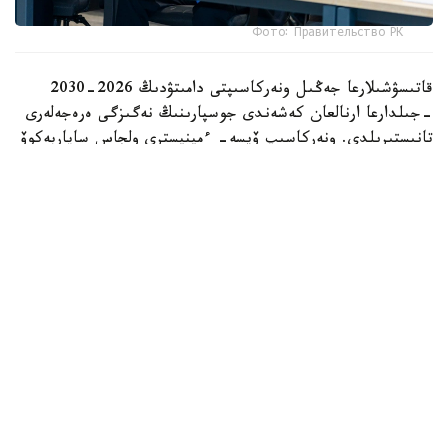
Фото: Правительство РК
قاتىسۋشىلارعا جەڭىل ونەركاسىپتى دامىتۋدىڭ 2026-2030
-جىلدارعا ارنالعان كەشەندى جوسپارىنىڭ نەگىزگى ەرەجەلەرى
تانىستىرىلدى. ونەركاسىپ ۆيسە- ءمينيسترى ولجاس ساپاربەكوۆ
اتاپ وتكەندەي، قۇجات زاڭناما، ساتىپ الۋ تەتىگىن جەتىلدىرۋ،
«كولەڭكەلى» يمپورتقا قارسى ءىس-قيمىل، ينۆەستيتسيا تارتۋ،
وتاندىق برەندتى دامىتۋ مەن كادر دايارلاۋعا ارنالعان 28 ءىس-
شارانى قامتيدى.