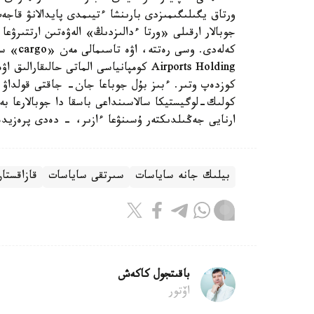
ورتاق يگىلىگىمىزدى بارىنشا ءتيىمدى پايدالانۋ قاج
جوبالار ارقىلى «ورتا ءدالىزدىڭ» الەۋەتىن ارتتىرۋع
Airports Holding كومپانياسى الماتى حال
كوزدەپ وتىر. ءبىز بۇل جوباعا جان- جاقتى قولداۋ ك
كولىك-لوگيستيكا سالاسىنداعى باسقا دا جوبالارعا بەل
ارنايى جەڭىلدىكتەر ۇسىنۋعا ءازىر، - دەدى پرەزيد
بيلىك جانە ساياسات
سىرتقى ساياسات
قازاقستا
باقىتجول كاكەش
اۆتور