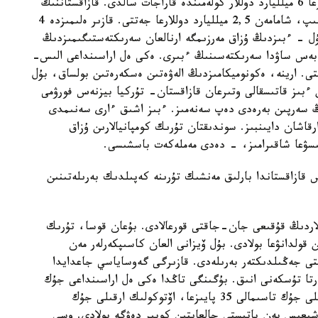
- بۇگىنگە دەيىن تۇرىك كاسىپكەرلەرى ەكونوميكامىزعا 6 ميلليارد دوللار كولەمىندە قاراجات سالدى. قازاقستاننىڭ
دا باۋىرلاس مەملەكەتكە سالعان ينۆەستيتسياسى ءوسىپ، شامامەن 2,5 ميلليارد دوللارعا جەتتى. قازىر ەلىمىزدە 4
 - ءبىزدىڭ ۇزاق مەرزىمگە ارنالعان سەرىكتەستىگىمىزدىڭ
بەس ساۋدا سەرىكتەسىنىڭ ءبىرى. ەكى ەل اراسىنداعى الىس-
يلليارد دوللاردان استى. ارينە، ەكونوميكامىزدىڭ الەۋەتىن ەسكەرەتىن بولساق، بۇل
 ءبىز قاتىسقالى وتىرعان قازاقستان- تۇركيا بيزنەس فورۋمى
ڭ سەرپىن بەرەدى دەپ سەنەمىز. ءبىز اشىق ءارى سەنىمدى
قاشان دايىنبىز. سوندىقتان تۇرىك كومپانيالارىن ۇزاق
الىسۋعا شاقىرامىز، - دەدى مەملەكەت باسشىسى.
قازاقستاندا بارلىق مەنشىك تۇرىنە كەپىلدىك بەرىلەتىنىن
ردىڭ قۇقىعى جان-جاقتى قورعالادى. بۇعان قوسا، تۇرىك
ستاننىڭ Altyn Visa باعدارلاماسىن قولدانۋعا بولادى. بۇل ۆيزانى العان كاسىپكەرلەر مەن
تى جەڭىلدىكتەر بەرىلەدى. قازىرگى گەوساياسي جاعدايدا
رتا تۇسكەنى انىق. بۇگىنگى تاڭدا ەكى ەل اراسىنداعى جۇك
تاسىمالى تۇراقتى دامىپ جاتىر. بىلتىر تەمىرجول ارقىلى جۇك تاسىمالى 35 پايىزعا، اۆتوكولىك ارقىلى جۇك
مىزدى شىعىس پەن باتىستى جالعايتىن كوپىر دەۋگە بولادى. وسى