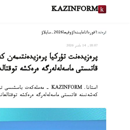
KAZINFORM
ترەند:
اقوردا
تاعايىنداۋ
وقيعا
2026-سايلاۋ
18:07, 14 مامىر 2026
پرەزيدەنت تۇركيا پرەزيدەنتىمەن كە
قاتىستى ماسەلەلەرگە ەرەكشە توقتال
استانا. KAZINFORM - مەملەكەت 
كەشەنىنە قاتىستى ماسەلەلەرگە ەرەكشە توقتالعانى