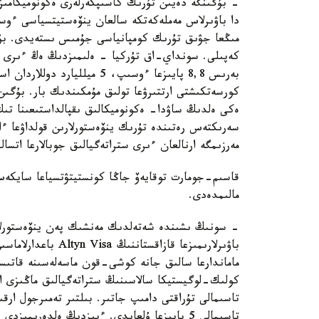
مىڭعا جۋىق تۇرىك كومپانياسى جۇمىس ىستەيدى. بۇل
كەپىلى. سونداي-اق تۇركيا - ەلىمىزدىڭ ەڭ ءىرى 
بەرىس 8,8 پايىزعا ءوسىپ، 5 م
كورسەتكىشتى ارتتىرۋعا تولىق مۇمكىندىك بار. بۇگىن
ەكى ەلدىڭ ساۋدا- ەكونوميكالىق ىقپالداستىعىنا تى
سەرىكتەس رەتىندە تۇرىك ينۆەستورلارىن قولداۋعا ءار
مەرزىمگە ارنالعان ءىرى ستراتەگيالىق جوبالارعا اتس
قاسىم-جومارت توقايەۆ جاڭا كونستيتۋتسياعا سايكەس 
مالىمدەدى.
- سونىڭ ىشىندە شەتەلدىك مەنشىك پەن ينۆەستورلا
باۋىرلارىمىزعا قازاق
ماماندارعا سالىق جانە كوشى-قون ماسەلەسىنە قاتىس
كولىك-لوگيستيكا سالاسىنىڭ ستراتەگيالىق ماڭىزى ا
تاسىمالى 5 پايىزعا ۇلعايدى. ءبىزدىڭ ەلدەرى