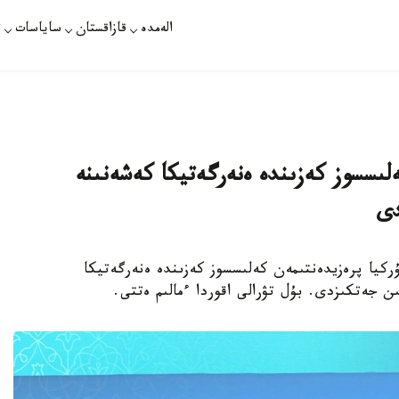
الەمدە
قازاقستان
ساياسات
ت
لىسسوز كەزىندە ەنەرگەتيكا كەشەنىنە
دى
باسشىسى تۇركيا پرەزيدەنتىمەن كەلىسسوز كەزىندە ەنەرگەتيكا
ن جەتكىزدى. بۇل تۋرالى اقوردا ءمالىم ەتتى.