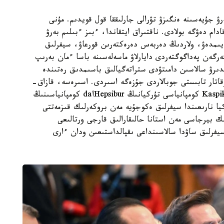
ۋ جۇيەسىنە ەنگىزۋ تۋرالى جارلىققا قول قويدىم. مۇنى
م دەۋگە بولادى. ناقتىراق ايتقاندا، ءبىز ءبىلىم بەرۋ
يىمدەۋ، ولاردىڭ دەربەس دەرەكتەرىن قورعاۋ، سيفرلىق
ەرگەن پەداگوگتەردى دايارلاۋ ماسەلەسىنە باسا ءمان بەرىپ
دىرۋ سالاسىن دامىتۋدى ستراتەگيالىق باسىمدىق رەتىندە
رقاتار تابىستى جوبالاردى جۇزەگە اسىردى. اسىرەسە، قازاق-
تۇرىك سيفرلىق پلاتفورمالارىن اتاپ وتكەن ءجون. Kaspikz كومپانياسى تۇركيانىڭ Hepsiburاda كومپانياسىنىڭ
جانداندىرادى. ال Freedom Holding تۇركيا نارىعىندا سيفرلىق ەكوجۇيە مەن بروكەرلىك قىزمەتتى
 بيرجاسى مەن استانا حالىقارالىق قارجى ورتالىعى
فرلىق ساۋدا سالاسىنداعى ىقپالداستىعىن ودان ءارى