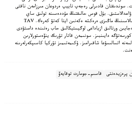
ەت. سوندىقتان قادىرلى رەجەپ تاييپ ەردوعان مىرزامەن ناقتى
ا ۋاعدالاستىق. بۇل قوس حالىقتىڭ مۇددەسىنە تولىق ساي
كەلەدى. وسى رەتتە، اۋە تاسىمالى مەن «cargo» سالاسىنىڭ ماڭىزى ەرەكشە ەكەنىن ايتا كەتۋ كەرەك. TAV
ىقارالىق اۋەجايىن ورتالىق ازياداعى لوگيستيكالىق حاب رەتىندە دامىتۋدى
ورسەتۋگە دايىنبىز. سونىمەن قاتار تۇرىك ينۆەستورلارىن
سەنە اتسالىسۋعا شاقىرامىز. ۇكىمەتىمىز تۇركيا كاسىپكەرلەرىنە
ەنت.
ن پرەزيدەنتى
قاسىم-جومارت توقايەۆ