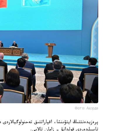
Фото: Ақорда
پرەزيدەنتتىڭ ايتۋىنشا، اقپاراتتىق تەحنولوگيالاردى 
تاسىلدەردى قولدانۋ - زامان تالابى.