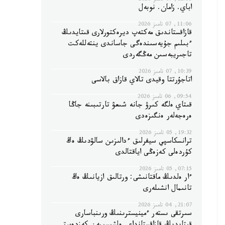
12:06, 07 تامىز 2026
اباي. زامان. نوبەل
11:06, 07 تامىز 2026
قازاقستاندىق مەكتەپ ديرەكتورلارى قىتايدىڭ
ءبىلىم جۇيەسىندەگى جاساندى ينتەللەكت
تاجىريبەسىن مەڭگەردى
10:39, 07 تامىز 2026
اتاجۇرتتا وقيدى تالاي قازاق بالاسى
09:54, 06 تامىز 2026
قىتاي ەلگە كىرۋ جانە شىعۋ تارتىبىنە جاڭا
ەرەجەلەر ەنگىزەدى
19:32, 05 تامىز 2026
ترانسكاسپي سيفرلىق ءدالىزىن سالۋدىڭ ەڭ
كۇردەلى كەزەڭى اياقتالدى
07:15, 05 تامىز 2026
ءار ەلدىڭ ماقتانىشى: ورتالىق ازيانىڭ ەڭ
تانىمال انشىلەرى
21:07, 04 تامىز 2026
سىرتقى ىستەر ءمينيسترىنىڭ ورىنباسارى