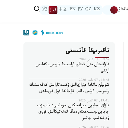
الداۋ
KZ
QZ
РУ
EN
中文
ق ز
ЎЗ
تاقىرىپقا قاتىستى
19:55, 07 تامىز 2026
قازاقستان مەن قىتاي اراسىندا بارىس-كەلىس
ارتتى
18:45, 07 تامىز 2026
شولپان-اتادا ەۋرازيالىق ۇكىمەتارالىق كەڭەستىڭ
وتىرىسى ءوتتى: التى قۇجاتقا قول قويىلدى
13:41, 07 تامىز 2026
قازاق-جاپون بىرلەسكەن جوباسى: ەلىمىزدە
جابايى وسىمدىكتەردىڭ گەنەتيكالىق قورى
زەرتتەلىپ جاتىر