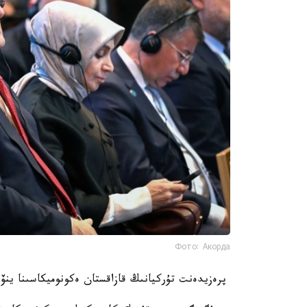
Фото: Акорда
پرەزيدەنت تۇركيانىڭ قازاقستان ەكونوميكاسىنا ينۆ