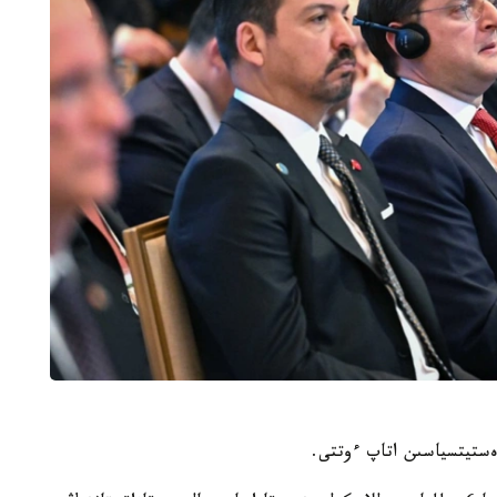
ەستيتسياسىن اتاپ ءوتتى.