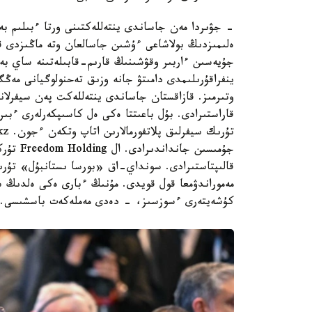
- جۋىردا مەن جاساندى ينتەللەكتىنى ورتا ءبىلىم بەر
ەلىمىزدىڭ بولاشاعى ءۇشىن جاسالعان وتە ماڭىزدى قادا
جۇيەسىن ءاربىر وقۋشىنىڭ قارىم-قابىلەتىنە ساي بە
ينفراقۇرىلىمدى دامىتۋ جانە وزىق تەحنولوگيانى مەڭگ
وتىرمىز. قازاقستان جاساندى ينتەللەكت پەن سيفرلان
قاراستىرادى. بۇل باعىتتا ەكى ەل كاسىپكەرلەرى ءبى
جۇمىسىن 
قالىپتاستىرادى. سونداي-اق «بورسا ىستانبۇل» تۇرىك
مەموراندۋمعا قول قويدى. مۇنىڭ ءبارى ەكى ەلدىڭ سي
كۇشەيتەرى ءسوزسىز، - دەدى مەملەكەت باسشىسى.