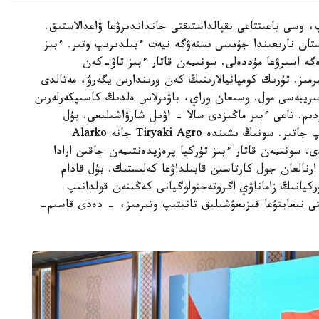
وسى باعىتتاعى ىقپالداستىقتى جانداندىرۋعا ۋاعدالاستىق.
Turki كومپانياسى قازاقستان نارىعىندا جۇمىس ىستەۋگە نيەت ءبىلدىرىپ وتىر. ءبىز
ەگە اسىرۋعا مۇددەلى. سونىمەن قاتار ءبىز تاۋ-كەن
رمىز. تۇرىك كومپانيالارىنىڭ كەن ورىندارىن يگەرۋ، مەتالدى
جىريبەسى مول. وسىعان وراي، باۋىرلاس ەلدىڭ كاسىپكەرلەرىن
ردىم. تاعى ءبىر ماڭىزدى سالا - اۋىل شارۋاشىلىعى. بۇل
باعىتتا ءبىرقاتار ينۆەستيتسيالىق جوبا ىسكە اسىرىلىپ جاتىر. سونىڭ ىشىندە Tiryaki Agro جانە Alarko
ەلەدى. سونىمەن قاتار ءبىز تۇركيا پرەزيدەنتىمەن جاقىن ارادا
رنالعان جول كارتاسىن قابىلداۋعا كەلىستىك. بۇل قادام
ركيانىڭ زاماناۋي اگروتەحنولوگيانى كەڭىنەن قولدانىپ
قتى نىعايتۋعا قىزىعۋشىلىق تانىتىپ وتىرمىز، - دەدى قاسىم-