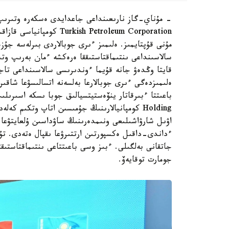
- مۇناي-گاز نارىعىنداعى جاعدايدى ەسكەرە وتىرىپ، 
sh Petroleum Corporation
مۇنى قۇپتايمىز. ەلىمىز ءىرى جوبالاردى بىرلەسە جۇز
سالاسىنداعى ىنتىماقتاستىققا ەرەكشە ءمان بەرىپ وتى
قايتا وڭدەۋ جانە قۇيما ءوندىرىسى سالاسىنداعى تا
ەلىمىزدەگى ءىرى جوبالارعا بەلسەنە اتسالىسۋعا شاقى
Holding كومپانيالارىنىڭ جۇمىسىن اتاپ وتكىم ك
اۋىل شارۋاشىلىعى ونىمدەرىنىڭ ساۋداسىن ۇلعايتۋعا ا
ءداندى-داقىل ەكسپورتىن ارتتىرۋعا ىقپال ەتەدى. تۇ
جاتقانى بەلگىلى. ءبىز وسى باعىتتاعى ىنتىماقتاستى
جومارت توقايەۆ.