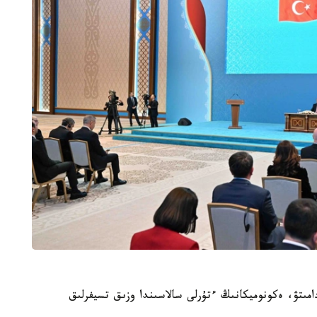
دامىتۋ، ەكونوميكانىڭ ءتۇرلى سالاسىندا وزىق تسيفرلىق