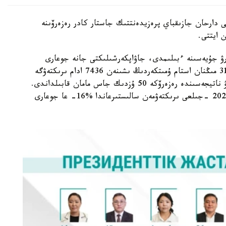
 دارحان جازىقباي پرەزيدەنتتىك جاستار كادر رەزەرۆىنە
ن ايتتى.
ۋ جۇيەسىنە ءبىلىمدى، جاۋاپكەرشىلىكتى جانە جوعارى
كاسىبي بىلىكتى جاستاردى تارتۋ. نيەت بىلدىرگەن 31 مىڭنان استام ۇمىتكەردىڭ ىشىنەن 7436 ادام ىرىكتەۋگە
قاتىسۋعا جىبەرىلدى. التى كەزەڭنەن تۇراتىن ىرىكتەۋ ناتيجەسىندە رەزەرۆكە 50 ۇزدىك جاس مامان قابىلداندى.
ءبىر ورىنعا 148 ادامنان كەلىپ، بۇل كورسەتكىش 2023 -جىلعى ىرىكتەۋمەن سالىستىرعاندا %16- عا جوعارى