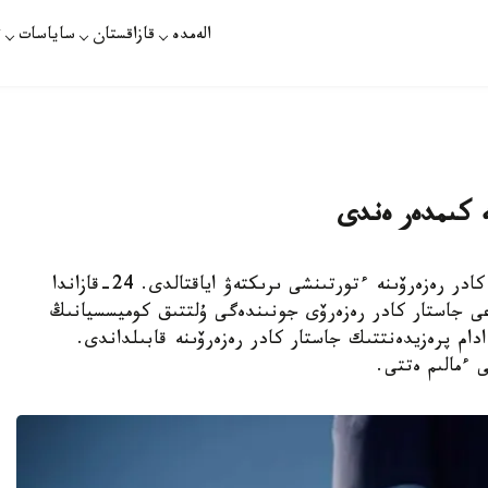
الەمدە
قازاقستان
ساياسات
ت
ە كىمدەر ەندى
استانا. KAZINFORM - پرەزيدەنتتىك جاستار كادر رەزەرۆىنە ءتورتىنشى ىرىكتەۋ اياقتالدى. 24-قازاندا
عى جاستار كادر رەزەرۆى جونىندەگى ۇلتتىق كوميسسيانىڭ
ىرىسى ءوتتى. ونىڭ قورىتىندىسى بويىنشا 50 ادام پرەزيدەنتتىك جاستار كادر رەزەرۆىنە قابىلداندى.
 ءمالىم ەتتى.