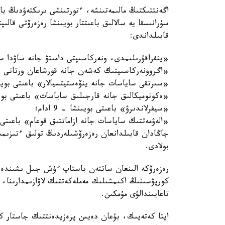
اگەنتتىكتىڭ مالىمەتىنشە، ءتورتىنشى ىرىكتەۋدىڭ ب
سۇرانىسقا يە سالالىق باعىتتار بويىنشا رەزەرۆتى قالى
قابىلداندى:
«ينفراقۇرىلىمدى، ونەركاسىپتى دامىتۋ جانە ساۋدا ساياسا
«اگروونەركاسىپتىك كەشەن جانە قورشاعان ورتانى قورعاۋ
«سىرتقى ساياسات جانە ينۆەستيتسيالار» باعىتى بويىنشا - 
«ەكونوميكالىق جانە قارجىلىق ساياسات» باعىتى بويىنشا -
«سيفرلاندىرۋ» باعىتى بويىنشا - 9 ادام؛
«الەۋمەتتىك ساياسات جانە ازاماتتىق قوعام» باعىتى بويىن
بولادى.
رەزەرۆكە الىنعان ساتتەن باستاپ ءۇش جىل ىشىندە ر
كورپۋسىنىڭ اكىمشىلىك مەملەكەتتىك لاۋازىمدارىنا،
تاعايىندالۋى مۇمكىن.