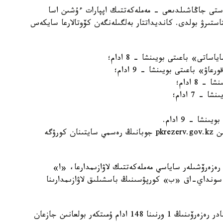
استى جاڭاشىلدىعى - مەملەكەتتىك اپپارات ءۇشىن اسا
پتاستىرۋ بولدى. كانديداتتار بەلگىلەنگەن كۆوتالارعا سايكەس
تى» باعىتى بويىنشا - 8 ادام؛
» باعىتى بويىنشا - 9 ادام؛
8 ادام؛
 7 ادام؛
شا - 9 ادام.
جاڭادان قابىلدانعان رەزەرۆشىلەردىڭ تولىق ءتىزىمىن pkrezerv.gov.kz جوبانىڭ رەسمي سايتىنان كورۋگە
ەزەرۆشىلەر ساياسي مەملەكەتتىك لاۋازىمدارعا، «ا»
 سونداي-اق «ب» كورپۋسىنىڭ باسشىلىق لاۋازىمدارىنا
ايتا كەتەيىك، بۇعان دەيىن پرەزيدەنتتىك جاستار كادر رەزەرۆىنىڭ 1 ورنىنا 148 ادام ۇمىتكەر بولعانىن جازعان