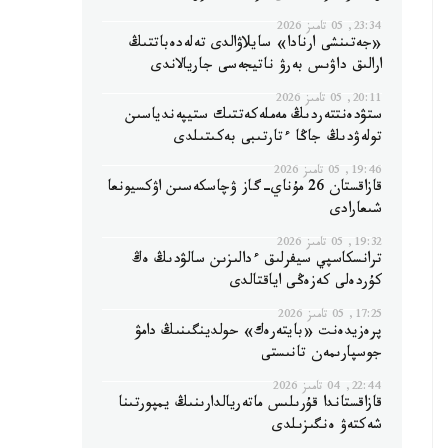
23:34, 05 تامىز 2026
«جەتىنشى ارنادا» سايلاۋالدى تەلەدەباتتىڭ
ارالىق داۋىس بەرۋ ناتيجەسى جاريالاندى
20:11, 05 تامىز 2026
ستۋدەنتتەردىڭ مەملەكەتتىك ستيپەندياسىن
تولەۋدىڭ جاڭا ءتارتىبى بەكىتىلدى
19:46, 05 تامىز 2026
قازاقستان 26 مۇناي-گاز ۋچاسكەسىن اۋكسيونعا
شىعارادى
19:32, 05 تامىز 2026
ترانسكاسپي سيفرلىق ءدالىزىن سالۋدىڭ ەڭ
كۇردەلى كەزەڭى اياقتالدى
17:25, 05 تامىز 2026
پرەزيدەنت «بايتەرەك» حولدينگىنىڭ دامۋ
جوسپارىمەن تانىستى
22:44, 04 تامىز 2026
قازاقستاندا قۇرىلىس ماتەريالدارىنىڭ يمپورتىنا
شەكتەۋ ەنگىزىلدى