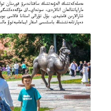
مەملەكەتتىك الەۋمەتتىك ساقتاندىرۋ قورىنان تول
ماراپاتتالعان انالاردى، سونداي-اق مۇگەدەكتىگى ب
شارالارىن قامتيدى. بۇل تۋرالى استانا قالاسى بويى
دەپارتامەنتىنىڭ باسشىسى اسقار ايماعامبەتوۆ مالى