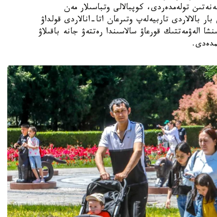
ەنەتىن تولەمدەردى، كوپبالالى وتباسىلار مەن
ار بالالاردى تاربيەلەپ وتىرعان اتا-انالاردى قولداۋ
نشا الەۋمەتتىك قورعاۋ سالاسىندا رەتتەۋ جانە باقىلاۋ
مدەدى.