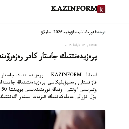
KAZINFORM
ترەند:
اقوردا
تاعايىنداۋ
وقيعا
2026-سايلاۋ
18:08, 06 قاراشا 2025
پرەزيدەنتتىك جاستار كادر رەزەرۆىن
قازاقستان رەسپۋبليكاسى پرەزيدەنتىنىڭ جانىندا
وت
بۇل تۋرالى مەملەكەتتىك قىزمەت ىستەر اگەنتتىگى