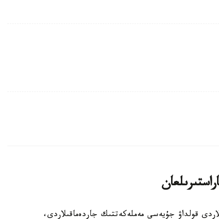
اراستىرىلعان
الالى وتباسىلاردى قولداۋ جۇيەسى مەملەكەتتىك جاردەماقىلاردى،