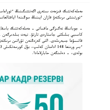
مەملەكەتتىك قىزمەت ىستەرى اگەنتتىگىنىڭ ءتوراعاسى
ءتورتىنشى ىرىكتەۋ قازان ايىنىڭ سوڭىندا اياقتالعانى
- جوبانىڭ نەگىزگى ماقساتى - مەملەكەتتىك باسقار
بولدى، - دەلىنگەن حابارلامادا.