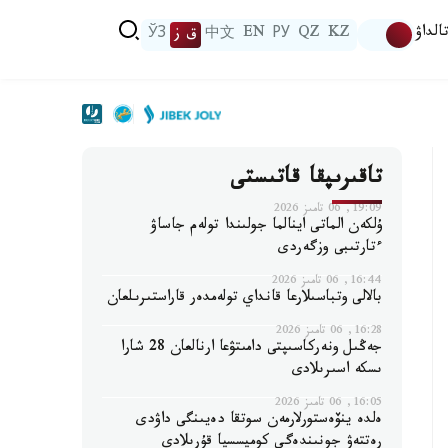
الداۋ
KZ
QZ
РУ
EN
中文
ق ز
ЎЗ
تاقىرىپقا قاتىستى
19:09, 06 تامىز 2026
ۇلكەن الماتى اينالما جولىندا تولەم جاساۋ
ءتارتىبى وزگەردى
16:44, 06 تامىز 2026
بالالى وتباسىلارعا قانداي تولەمدەر قاراستىرىلعان
16:28, 06 تامىز 2026
جەڭىل ونەركاسىپتى دامىتۋعا ارنالعان 28 شارا
ىسكە اسىرىلادى
16:05, 06 تامىز 2026
ەلدە ينۆەستورلارمەن سوتقا دەيىنگى داۋدى
رەتتەۋ جونىندەگى كوميسسيا قۇرىلادى