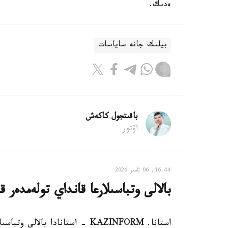
ەدىك.
بيلىك جانە ساياسات
باقىتجول كاكەش
اۆتور
16:44, 06 تامىز 2026
بالالى وتباسىلارعا قانداي تولەمدەر ق
استانا. KAZINFORM - استانادا ب