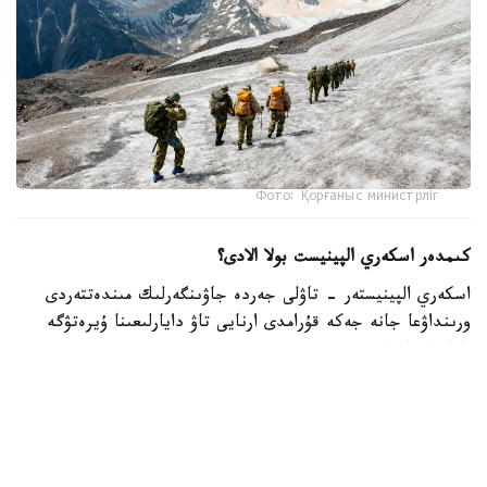
Фото: Қорғаныс министрліг
كىمدەر اسكەري الپينيست بولا الادى؟
اسكەري الپينيستەر - تاۋلى جەردە جاۋىنگەرلىك مىندەتتەردى
ورىنداۋعا جانە جەكە قۇرامدى ارنايى تاۋ دايارلىعىنا ۇيرەتۋگە
ماماندانعان اسكەري قىزمەتشىلەر.
- تاۋ دايارلىعى بويىنشا ارنايى بىلىكتىلىكتەن وتكەن اسكەري
قىزمەتشىلەر ەلىمىزدىڭ ءتۇرلى اسكەري بولىمدەرىندە قىزمەت
اتقارىپ، تاۋلى جەردەگى جاۋىنگەرلىك دايارلىقتى ۇيىمداستىرۋعا
جانە جەكە قۇرامدى وقىتۋعا ۇلەسىن قوسىپ كەلەدى، -