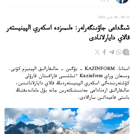
09:12, 08 تامىز 2026
شىڭداعى جاۋىنگەرلەر: ەلىمىزدە اسكەري الپينيستەر
قالاي دايارلانادى
استانا. KAZINFORM - بۇگىن - حالىقارالىق الپينيزم كۇنى.
وسىعان وراي Kazinform ءتىلشىسى قازاقستان قارۋلى
كۇشتەرىندەگى اسكەري الپينيستەردىڭ قالاي دايارلاناتىنىن،
حالىقارالىق ارەناداعى جەتىستىكتەرىن جانە بۇل ماماندىقتىڭ
باستى قاعيداتىن سارالادى.