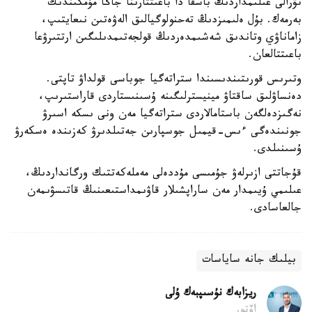
تۋرالى عىلىمداردىڭ باسقا دا باعىتتارىنا جاڭا مۇمكىندىك
بەرمەك. بۇل ەلىمىزدىڭ تەحنولوگيالىق الەۋەتىن نىعايتىپ،
زاماناۋي وتاندىق شەشىمدەردىڭ قولجەتىمدىلىگىن ارتتىرۋعا
باعىتتالعان.
وتىرىس قورىتىندىسىندا ستراتەگيا جوباسى قولداۋ تاپتى.
دەنساۋلىق ساقتاۋ مينيسترلىگىنە ۇسىنىستاردى قاراستىرىپ،
نەگىزدەلگەن باستامالاردى ستراتەگيا مەن ونى ىسكە اسىرۋ
جونىندەگى ءىس-قيمىل جوسپارىن جەتىلدىرۋ كەزىندە ەسكەرۋ
ۇسىنىلدى.
قۇجاتتى ازىرلەۋ جۇمىسى مۇددەلى مەملەكەتتىك ورگانداردىڭ،
عىلىمي ۇيىمدار مەن ساراپشىلار قاۋىمداستىعىنىڭ قاتىسۋىمەن
جالعاسادى.
بيلىك جانە ساياسات
ريزابەك نۇسىپبەك ۇلى
اۆتور