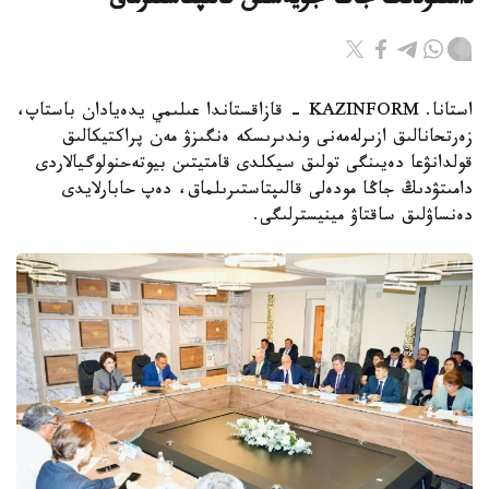
دامىتۋدىڭ جاڭا جۇيەسىن قالىپتاستىرماق
استانا. KAZINFORM - قازاقستاندا عىلىمي يدەيادان باستاپ،
زەرتحانالىق ازىرلەمەنى وندىرىسكە ەنگىزۋ مەن پراكتيكالىق
قولدانۋعا دەيىنگى تولىق سيكلدى قامتيتىن بيوتەحنولوگيالاردى
دامىتۋدىڭ جاڭا مودەلى قالىپتاستىرىلماق، دەپ حابارلايدى
دەنساۋلىق ساقتاۋ مينيسترلىگى.