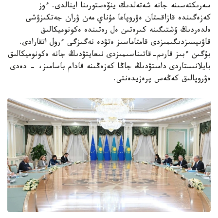
سەرىكتەسىنە جانە شەتەلدىك ينۆەستورىنا اينالدى. ءوز
كەزەگىندە قازاقستان ەۋروپاعا مۇناي مەن ۋران جەتكىزۋشى
ەلدەردىڭ ۇشتىگىنە كىرەتىن ەل رەتىندە ەكونوميكالىق
قاۋىپسىزدىگىمىزدى قامتاماسىز ەتۋدە نەگىزگى ءرول اتقارادى.
بۇگىن ءبىز قارىم-قاتىناسىمىزدى نىعايتۋدىڭ جانە ەكونوميكالىق
بايلانىستاردى دامىتۋدىڭ جاڭا كەزەڭىنە قادام باسامىز، - دەدى
ەۋروپالىق كەڭەس پرەزيدەنتى.