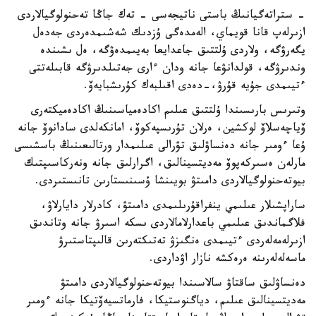
- ستراتەگيانىڭ باستى ناتيجەسى - تەك جاڭا تەحنولوگيالاردى
ازىرلەپ قانا قويماي، الەمدەگى ۇزدىك شەشىمدەردى جەدەل
يگەرۋگە، ولاردى ۇلتتىق جاعدايعا بەيىمدەۋگە، ەل ىشىندە
وندىرۋگە، قولدانۋعا جانە ودان ءارى جەتىلدىرۋگە قابىلەتتى
ءتيىمدى جۇيە قۇرۋ،-دەدى اقىلبەك كۇرىشبايەۆ.
وتىرىس بارىسىندا ۇلتتىق عىلىم اكادەمياسىنىڭ اكادەميكتەرى
ۆياچەسلاۆ لوكشين، ەرلان تۇرىسپەكوۆ، امانكەلدى سادانوۆ جانە
ۇعا ءومىر جانە دەنساۋلىق تۋرالى عىلىمدار ورتالىعىنىڭ باسشىسى
مارلەن ەسىركەپوۆ مەديتسينالىق، اگرارلىق جانە ونەركاسىپتىك
بيوتەحنولوگيالاردى دامىتۋ بويىنشا ۇسىنىستارىن تانىستىردى.
ساراپشىلار عىلىمي ينفراقۇرىلىمدى دامىتۋ، كادرلار دايارلاۋ،
فلاگماندىق عىلىمي باعدارلامالاردى ىسكە اسىرۋ جانە وتاندىق
ازىرلەمەلەردى ءتيىمدى ەنگىزۋ تەتىكتەرىن قالىپتاستىرۋ
ماسەلەلەرىنە ەرەكشە نازار اۋداردى.
دەنساۋلىق ساقتاۋ سالاسىندا بيوتەحنولوگيالاردى دامىتۋ
مەديتسينالىق عىلىم، دياگنوستيكا، فارماتسيەۆتيكا جانە ءومىر