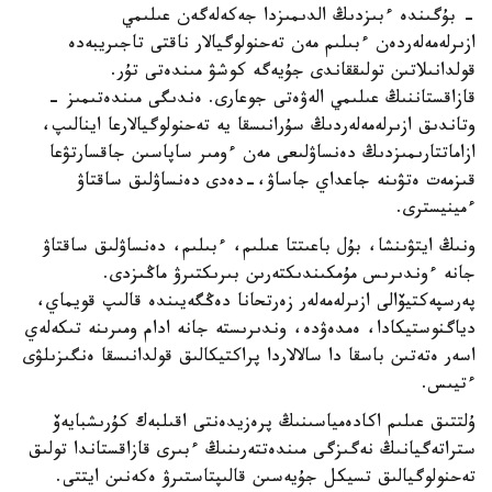
- بۇگىندە ءبىزدىڭ الدىمىزدا جەكەلەگەن عىلىمي
ازىرلەمەلەردەن ءبىلىم مەن تەحنولوگيالار ناقتى تاجىريبەدە
قولدانىلاتىن تولىققاندى جۇيەگە كوشۋ مىندەتى تۇر.
قازاقستاننىڭ عىلىمي الەۋەتى جوعارى. ەندىگى مىندەتىمىز -
وتاندىق ازىرلەمەلەردىڭ سۇرانىسقا يە تەحنولوگيالارعا اينالىپ،
ازاماتتارىمىزدىڭ دەنساۋلىعى مەن ءومىر ساپاسىن جاقسارتۋعا
قىزمەت ەتۋىنە جاعداي جاساۋ،-دەدى دەنساۋلىق ساقتاۋ
ءمينيسترى.
ونىڭ ايتۋىنشا، بۇل باعىتتا عىلىم، ءبىلىم، دەنساۋلىق ساقتاۋ
جانە ءوندىرىس مۇمكىندىكتەرىن بىرىكتىرۋ ماڭىزدى.
پەرسپەكتيۆالى ازىرلەمەلەر زەرتحانا دەڭگەيىندە قالىپ قويماي،
دياگنوستيكادا، ەمدەۋدە، وندىرىستە جانە ادام ومىرىنە تىكەلەي
اسەر ەتەتىن باسقا دا سالالاردا پراكتيكالىق قولدانىسقا ەنگىزىلۋى
ءتيىس.
ۇلتتىق عىلىم اكادەمياسىنىڭ پرەزيدەنتى اقىلبەك كۇرىشبايەۆ
ستراتەگيانىڭ نەگىزگى مىندەتتەرىنىڭ ءبىرى قازاقستاندا تولىق
تەحنولوگيالىق تسيكل جۇيەسىن قالىپتاستىرۋ ەكەنىن ايتتى.