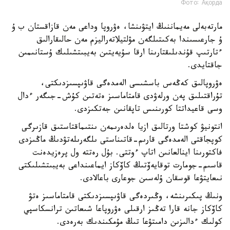
Фото: Ақорда
مارتەبەلى مەيماننىڭ ايتۋىنشا، ەۋروپا وداعى مەن قازاقستان ب ۇ
ۇ جارعىسىندا بەكىتىلگەن مۋلتيلاتەراليزم مەن حالىقارالىق
ءتارتىپ قۇندىلىقتارىنا ارقا سۇيەيتىن بەيبىتشىلىك ۇستانىمىن
جاقتايدى.
ەۋروپالىق كەڭەس باسشىسى الەمدەگى قاۋىپسىزدىكتى،
تۇراقتىلىق پەن ورلەۋدى قامتاماسىز ەتەتىن كۇش-جىگەر ءدال
وسى قاعيداتتا كورىنىس تاپقانىن جەتكىزدى.
انتونيۋ كوشتا ورتالىق ازيا ەلدەرىمەن ىنتىماقتاستىق قازىرگى
كوپجاقتى الەمدەگى قارىم-قاتىناستى ىلگەرىلەتۋدىڭ ماڭىزدى
فاكتورىنا اينالعانىن اتاپ ءوتتى. بۇل رەتتە ول پرەزيدەنت
قاسىم-جومارت توقايەۆتىڭ كاۆكاز ايماعىنداعى بەيبىتشىلىكتى
نىعايتۋعا قوسقان ۇلەسىن جوعارى باعالادى.
ونىڭ پىكىرىنشە، وڭىردەگى قاۋىپسىزدىكتى قامتاماسىز ەتۋ
كاۆكاز جانە قارا تەڭىز ارقىلى ەۋروپاعا شىعاتىن ترانسكاسپي
كولىك ءدالىزىن دامىتۋعا تىڭ مۇمكىندىك بەرەدى.