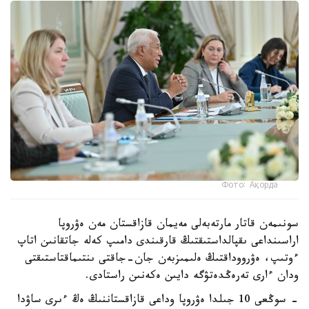
Фото: Ақорда
سونىمەن قاتار مارتەبەلى مەيمان قازاقستان مەن ەۋروپا
اراسىنداعى ىقپالداستىقتىڭ قارقىندى دامىپ كەلە جاتقانىن اتاپ
ءوتىپ، ەۋرووداقتىڭ ەلىمىزبەن جان-جاقتى ىنتىماقتاستىقتى
ودان ءارى تەرەڭدەتۋگە دايىن ەكەنىن راستادى.
- سوڭعى 10 جىلدا ەۋروپا وداعى قازاقستاننىڭ ەڭ ءىرى ساۋدا