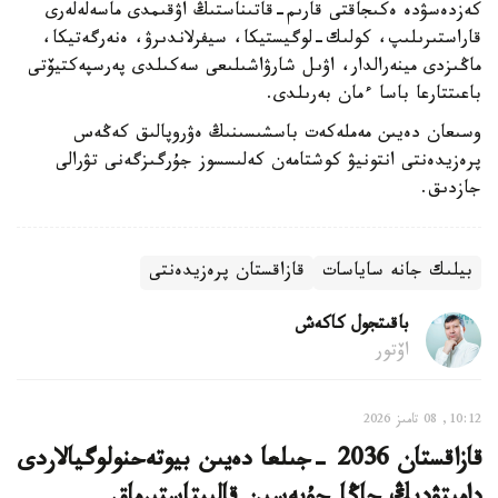
كەزدەسۋدە ەكىجاقتى قارىم-قاتىناستىڭ اۋقىمدى ماسەلەلەرى
قاراستىرىلىپ، كولىك-لوگيستيكا، سيفرلاندىرۋ، ەنەرگەتيكا،
ماڭىزدى مينەرالدار، اۋىل شارۋاشىلىعى سەكىلدى پەرسپەكتيۆتى
باعىتتارعا باسا ءمان بەرىلدى.
وسىعان دەيىن مەملەكەت باسشىسىنىڭ ەۋروپالىق كەڭەس
پرەزيدەنتى انتونيۋ كوشتامەن كەلىسسوز جۇرگىزگەنى تۋرالى
جازدىق.
بيلىك جانە ساياسات
قازاقستان پرەزيدەنتى
باقىتجول كاكەش
اۆتور
10:12, 08 تامىز 2026
قازاقستان 2036 -جىلعا دەيىن بيوتەحنولوگيالاردى