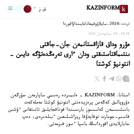
KAZINFORM
ق ز
ترەند:
2026-سايلاۋ
وقيعا
تاعايىنداۋ
اقوردا
18:54, 04 جەلتوقسان 2025
ەۋرو وداق قازاقستانمەن جان-جاقتى
ىنتىماقتاستىقتى ودان ءارى تەرەڭدەتۋگە دايىن -
انتونيۋ كوشتا
استانا. KAZINFORM - ەلىمىزدە رەسمي ساپارمەن جۇرگەن
ەۋروپالىق كەڭەس پرەزيدەنتى انتونيۋ كوشتا مەملەكەت
باسشىسىمەن كەلىسسوز بارىسىندا قوناقجايلىق تانىتقانى ءۇشىن
قاسىم-جومارت توقايەۆقا ريزاشىلىعىن ءبىلدىردى، دەپ
حابارلايدى اقوردانىڭ باسپا ءسوز قىزمەتى.