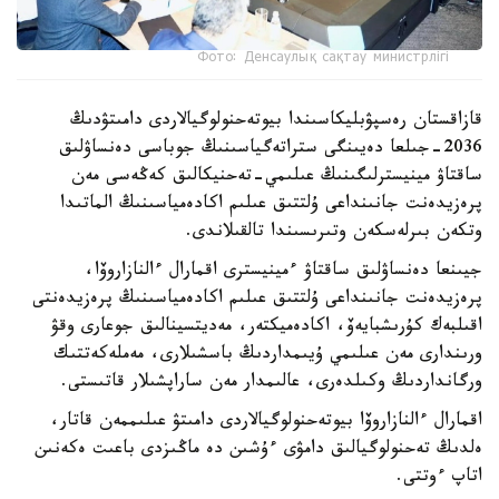
Фото: Денсаулық сақтау министрлігі
قازاقستان رەسپۋبليكاسىندا بيوتەحنولوگيالاردى دامىتۋدىڭ
2036-جىلعا دەيىنگى ستراتەگياسىنىڭ جوباسى دەنساۋلىق
ساقتاۋ مينيسترلىگىنىڭ عىلىمي-تەحنيكالىق كەڭەسى مەن
پرەزيدەنت جانىنداعى ۇلتتىق عىلىم اكادەمياسىنىڭ الماتىدا
وتكەن بىرلەسكەن وتىرىسىندا تالقىلاندى.
جيىنعا دەنساۋلىق ساقتاۋ ءمينيسترى اقمارال ءالنازاروۆا،
پرەزيدەنت جانىنداعى ۇلتتىق عىلىم اكادەمياسىنىڭ پرەزيدەنتى
اقىلبەك كۇرىشبايەۆ، اكادەميكتەر، مەديتسينالىق جوعارى وقۋ
ورىندارى مەن عىلىمي ۇيىمداردىڭ باسشىلارى، مەملەكەتتىك
ورگانداردىڭ وكىلدەرى، عالىمدار مەن ساراپشىلار قاتىستى.
اقمارال ءالنازاروۆا بيوتەحنولوگيالاردى دامىتۋ عىلىممەن قاتار،
ەلدىڭ تەحنولوگيالىق دامۋى ءۇشىن دە ماڭىزدى باعىت ەكەنىن
اتاپ ءوتتى.