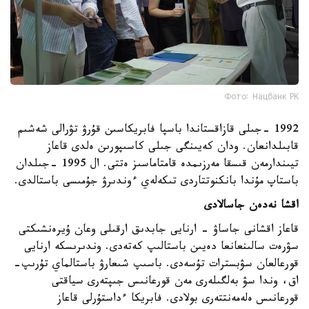
Фото: Нацбанк РК
1992 -جىلى قازاقستاندا باسپا فابريكاسىن قۇرۋ تۋرالى شەشىم
قابىلدانعان. ودان كەيىنگى جىلى كاسىپورىن ەلدى قاعاز
تيىندارمەن قىسقا مەرزىمدە قامتاماسىز ەتتى. ال 1995 -جىلدان
باستاپ مۇندا بانكنوتتاردى تىكەلەي ءوندىرۋ جۇمىسى باستالدى.
اقشا نەدەن جاسالادى
قاعاز اقشانى جاساۋ - ارنايى جابدىق ارقىلى وعان ۇيرەنشىكتى
سۋرەت سالىنعانعا دەيىن باستالىپ كەتەدى. وندىرىسكە ارنايى
قورعالعان سۋبسترات تۇسەدى. باسىپ شىعارۋ باستالماي تۇرىپ-
اق، وندا سۋ بەلگىلەرى مەن قورعانىس جىپتەرى سياقتى
قورعانىس ەلەمەنتتەرى بولادى. فابريكا ءداستۇرلى قاعاز