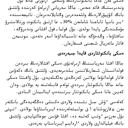
ەسكى مەن جاڭا بانكنوتتاردىڭ ولشەمى ءارتۇرلى جانە بۇل
وندىرىستىك قاتە ەمەس. جاڭا سەريانى ازىرلەۋ كەزىندە ۇلتتىق
بانك كۋپيۋرالاردىڭ ولشەمدەرىن وڭتايلاندىرعان. ناتيجەسىندە
ءبىر باسپا تاباعىنا شامامەن %30- عا ارتىق بانكنوت ورنالاستىرۋ
مۇمكىندىگى پايدا بولدى. بۇل قولما-قول اقشانى وندىرۋگە،
ساقتاۋعا، وڭدەۋگە جانە تاسىمالداۋعا اسەر ەتەدى. سونىمەن
قاتار ماتەريال شىعىنى قىسقارعان.
ەسكى بانكنوتتاردى قايدا جىبەرەدى
جاڭا اقشا سەرياسىنىڭ ازىرلەنۋى ەسكى اقشالاردىڭ بىردەن
قولدانىستان شىعارىلاتىنىن بىلدىرمەيدى. ۇلتتىق بانك ەكەۋىن
قاتار قولدانۋعا بولاتىن كەزەڭدى بەلگىلەيدى. بۇل ۋاقىتتا ەسكى
جانە جاڭا بانكنوتتار بىردەي تولەم قابىلەتىنە يە بولادى. ودان
كەيىن عانا ەسكى بانكنوتتار بىرتىندەپ اينالىمنان الىنادى.
كەلەسى ءۇش جىل ىشىندە ولاردى ەكىنشى دەڭگەيدەگى بانكتەر
مەن «قازپوشتا» ا ق بولىمشەلەرىندە ايىرباستاۋعا بولادى. ءتىپتى
بۇل مەرزىم ءوتىپ كەتسە دە، اقشا قۇنىن جوعالتپايدى. ۇلتتىق
بانك فيليالدارى ولاردى ءاردايىم ايىرباستاپ بەرەدى.