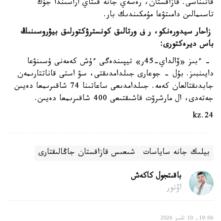
قاتىناسى. قازاقستان، رەسەي جانە قىتاي اراسىندا جۇك
تاسىمالىن دامىتۋعا مۇمكىندىك بار.
زاحار سيدورەنكو، ر ف ورتالىق كونسترۋكتورلىق بيۋروسىنىڭ
باس ديرەكتورى:
- ءبىز «ۆالداي-45ر» تيپىندەگى ءۇش كەمەنى ۇسىنۋعا
دايىنبىز. بۇل - جوعارى جىلدامدىقتى، سۋ استى قاناتتارىمەن
جابدىقتالعان كەمە. جىلدامدىعى ساعاتىنا 74 شاقىرىمعا دەيىن
جەتەدى، ال مارشرۋت قاشىقتىعى 400 شاقىرىمعا دەيىن.
24.kz
بيلىك جانە ساياسات
شىعىس قازاقستان جاڭالىقتارى
باقىتجول كاكەش
اۆتور
19:06, 10 تامىز 2026