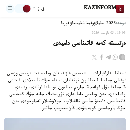
KAZINFORM
ق ز
ترەند:
2026-سايلاۋ
وقيعا
تاعايىنداۋ
اقوردا
19:09, 03 ماۋسىم 2026
ەرتىستە كەمە قاتىناسى داميدى
استانا. قازاقپارات - شىعىس قازاقستان وبلىسىندا ەرتىس وزەنى
ارقىلى جىلىنا 1 ميلليون توننادان استام جۇك تاسىلادى. الداعى
2 جىلدا بۇل كولەم 2 جارىم ميلليون تونناعا ارتادى. رەسەي
وكىلدەرى مەن وبلىس ماماندارى تۋريستىك جانە جۇك كەمەسى
قاتىناسىن دامىتۋ جايىن تالقىلاپ، جولاۋشىلار تەپلوحودى مەن
جۇك بارجاسىن كوبەيتۋدى قاراستىرىپ جاتىر.