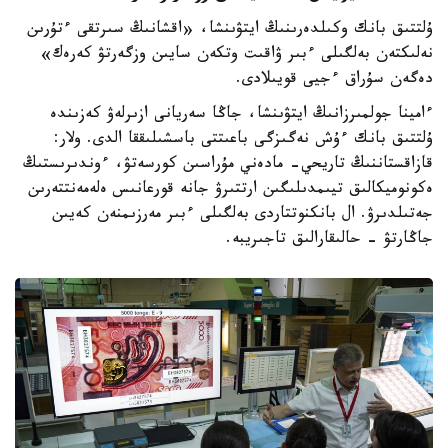
ۇلتتىق بانك وكىلدەرىنىڭ ايتۋىنشا، «اقشانىڭ سىرتقى ءتۇرىن
نەلىكتەن بەلگىلى ءبىر ۋاقىت وتكەن سايىن وزگەرتۋ كەرەك»
دەگەن سۇراق ءجيى قويىلادى.
ءامينا جولمىرزانىڭ ايتۋىنشا، جاڭا سەريانى ازىرلەۋ كەزىندە
ۇلتتىق بانك ءۇش نەگىزگى باعىتتى باسشىلىققا الدى. ولار:
قازاقستاننىڭ تاريحي- مادەني مۇراسىن كورسەتۋ، ءوندىرىستىڭ
ەكونوميكالىق تيىمدىلىگىن ارتتىرۋ جانە قورعانىس ەلەمەنتتەرىن
جەتىلدىرۋ. ال بانكنوتتاردى بەلگىلى ءبىر مەرزىمنەن كەيىن
جاڭارتۋ - حالىقارالىق تاجىريبە.