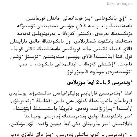
Кадр из видео
- ءۇي بانكنوتاسى ءبىز قولدانعالى جاتقان قورعانىس
ەلەمەنتىنىڭ وندىرىستە قالاي جۇمىس ىستەيتىنىن تۇسىنۋگە
مۇمكىندىك بەرەدى. ەكىنشى كەزەڭ - مەرەيتويلىق نەمەسە
ەستەلىك بانكنوت شىعارىلادى. ول بانكنوتتىڭ حالىق تاراپىنان
قالاي قابىلداناتىنىن جانە قورعانىس ەلەمەنتىنىڭ ناقتى قولما-
قول اقشا اينالىمىندا قالاي جۇمىس ىستەيتىنىن ءتۇسىنۋ ءۇشىن
قاجەت. ءۇشىنشى كەزەڭ - اينالىمداعى بانكنوت، - دەپ
ءتۇسىندىردى جومارت قاجمۇراتوۆ.
ءوندىرىس 1,5-2 ايعا سوزىلادى
اقشا ءوندىرىسىن قاراپايىم پوليگرافيامەن سالىستىرۋعا بولمايدى.
قورعالعان ماتەريالدىڭ كەلۋى مەن دايىن اقشانىڭ ءوندىرىلۋى
اراسىندا ءبىراز ۋاقىت وتەدى. فابريكا باسشىسىنىڭ ايتۋىنشا،
ءبىر بانكنوتتىڭ تولىق وندىرىستىك ۇدەرىسى نومينالىنا
بايلانىستى ءبىر جارىمنان ەكى ايعا دەيىن ۋاقىت الۋى مۇمكىن.
- ءوندىرىس - كوپ ساتىلى ۇدەرىس. ءبىز «اق قاعاز» دەپ