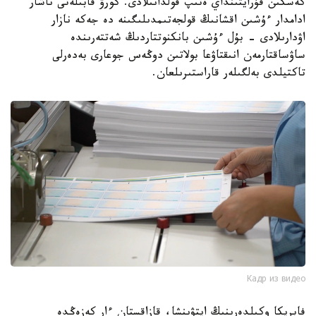
كەسكىن قۇرايتىنداي ەتىپ قولدانىلادى. كورۋ قابىلەتى ناشار
ادامدار ءۇشىن اقشانىڭ قولجەتىمدىلىگىنە دە جەكە نازار
اۋدارىلادى - بۇل ءۇشىن بانكنوتتاردىڭ شەتتەرىندە
ساۋساقتارمەن انىقتاۋعا بولاتىن دوڭەس جوعارى بەدەرلى
تاكتيلدى بەلگىلەر قاراستىرىلعان.
Кадр из видео
فابريكا وكىلدەرىنىڭ ايتۋىنشا، قازاقستان ءار كەزەڭدە