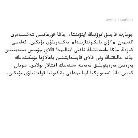
Фото: Нацбанк
جومارت قاجمۇراتوۆتىڭ ايتۋىنشا، جاڭا قورعانىس شەشىمدەرى
الدىمەن «ءۇي بانكنوتتارىندا» تەكسەرىلۋى مۇمكىن. كەلەسى
كەزەڭ جاڭا ەلەمەنتتىڭ ناقتى اينالىمدا قالاي جۇمىس ىستەيتىنىن
جانە حالىقتىڭ ونى قالاي قابىلدايتىنىن باعالاۋعا مۇمكىندىك
بەرەتىن مەرەيتويلىق نەمەسە ەستەلىك اقشالار بولادى. سودان
كەيىن عانا تەحنولوگيا اينالىمداعى بانكنوتتا قولدانىلۋى مۇمكىن.
ءار جىلدارى ۇلتتىق بانك قازاقستاننىڭ ە ق ى ۇ- عا جانە يسلام
ىنتىماقتاستىعى ۇيىمىنا ءتوراعالىعىنا، قىسقى ازيا ويىندارىنا جانە
باسقا دا ماڭىزدى وقيعالارعا ارنالعان مەرەيتويلىق بانكنوتتاردى
شىعاردى.