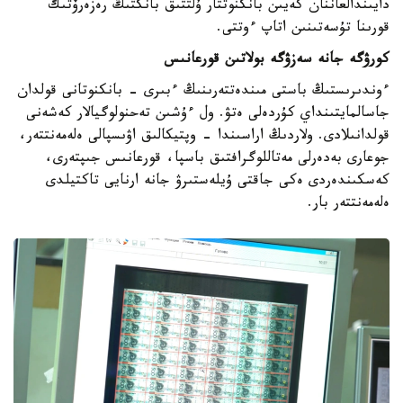
دايىندالعاننان كەيىن بانكنوتتار ۇلتتىق بانكتىڭ رەزەرۆتىك
قورىنا تۇسەتىنىن اتاپ ءوتتى.
كورۋگە جانە سەزۋگە بولاتىن قورعانىس
ءوندىرىستىڭ باستى مىندەتتەرىنىڭ ءبىرى - بانكنوتانى قولدان
جاسالمايتىنداي كۇردەلى ەتۋ. ول ءۇشىن تەحنولوگيالار كەشەنى
قولدانىلادى. ولاردىڭ اراسىندا - وپتيكالىق اۋىسپالى ەلەمەنتتەر،
جوعارى بەدەرلى مەتاللوگرافتىق باسپا، قورعانىس جىپتەرى،
كەسكىندەردى ەكى جاقتى ۇيلەستىرۋ جانە ارنايى تاكتيلدى
ەلەمەنتتەر بار.