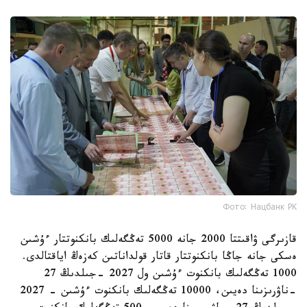
Фото: Нацбанк РК
قازىرگى ۋاقىتتا 2000 جانە 5000 تەڭگەلىك بانكنوتتار ءۇشىن
ەسكى جانە جاڭا بانكنوتتار قاتار قولداناتىن كەزەڭ اياقتالدى.
1000 تەڭگەلىك بانكنوت ءۇشىن ول 2027 -جىلدىڭ 27
-ناۋرىزىنا دەيىن، 10000 تەڭگەلىك بانكنوت ءۇشىن - 2027