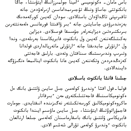
باس مامان- ەكونوميسى ءامينا جولمىرزانىڭ ايتۋىنشا، جاڭا
بانكنوتتى جاساۋ ونىڭ تۇجىرىمداماسىن ازىرلەۋدەن جانە
تاقىرىپتى تاڭداۋدان باستالادى. سودان كەيىن كوركەمدىك
بەزەندىرۋدى جاسايتىن جانە ءبىر ۋاقىتتا قورعانىس ەلەمەنتتەرىن
بىرىكتىرەتىن ديزاينەرلەر جۇمىسقا قوسىلادى. ديزاين
بەكىتىلگەننەن كەيىن ول بانكنوت فابريكاسىنا بەرىلەدى، وندا
ول ءارتۇرلى جابدىقتا جانە ءارتۇرلى ماتەريالداردى قولدانا
وتىرىپ وندىرىستىك سىناقتان وتەدى. بارلىق قاجەتتى
كەزەڭدەردەن وتكەننەن كەيىن عانا بانكنوت اينالىمعا ەنگىزۋگە
دايىندالادى.
جىلىنا قانشا بانكنوت باسىلادى
قولما-قول اقشا ءوندىرۋ كولەمىن جىل سايىن ۇلتتىق بانك ەل
ەكونوميكاسىنىڭ قاجەتتىلىكتەرى مەن ءبىرقاتار
ماكروەكونوميكالىق كورسەتكىشتەر نەگىزىندە انىقتايدى. جومارت
قاجمۇراتوۆتىڭ ايتۋىنشا، جىل سايىن ماۋسىم ايىندا بانكنوت
فابريكاسى ۇلتتىق بانك باسقارماسىنان كەلەسى جىلعا ارنالعان
بانكنوت ءوندىرۋ كولەمى تۋرالى شەشىم الادى.