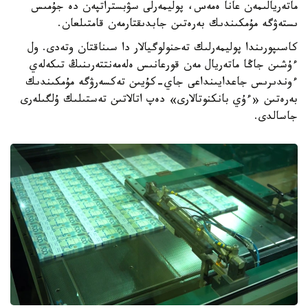
ماتەريالىمەن عانا ەمەس، پوليمەرلى سۋبستراتپەن دە جۇمىس
ىستەۋگە مۇمكىندىك بەرەتىن جابدىقتارمەن قامتىلعان.
كاسىپورىندا پوليمەرلىك تەحنولوگيالار دا سىناقتان وتەدى. ول
ءۇشىن جاڭا ماتەريال مەن قورعانىس ەلەمەنتتەرىنىڭ تىكەلەي
ءوندىرىس جاعدايىنداعى جاي-كۇيىن تەكسەرۋگە مۇمكىندىك
بەرەتىن «ءۇي بانكنوتالارى» دەپ اتالاتىن تەستىلىك ۇلگىلەرى
جاسالدى.