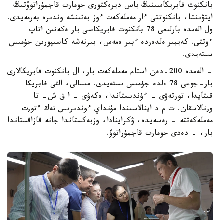
بانكنوت فابريكاسىنىڭ باس ديرەكتورى جومارت قاجمۇراتوۆتىڭ
ايتۋىنشا، بانكنوتتى ءار مەملەكەت ءوز بەتىنشە وندىرە بەرمەيدى.
ول الەمدە بارلىعى 78 بانكنوت فابريكاسى بار ەكەنىن اتاپ
ءوتتى. كەيبىر ەلدەردە ءبىر ەمەس، بىرنەشە كاسىپورىن جۇمىس
ىستەيدى.
- الەمدە 200-دەن استام مەملەكەت بار، ال بانكنوت فابريكالارى
بار-جوعى 78 ەلدە جۇمىس ىستەيدى. مىسالى، التى فابريكا
قىتايدا، تورتەۋى - ءۇندىستاندا، ەكەۋى - ا ق ش- تا
ورنالاسقان. ت م د اينالاسىندا مۇنداي ءوندىرىس تەك ءتورت
مەملەكەتتە - رەسەيدە، ۋكراينادا، وزبەكستاندا جانە قازاقستاندا
بار، - دەدى جومارت قاجمۇراتوۆ.