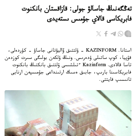
تەڭگەنىڭ جاسالۋ جولى: قازاقستان بانكنوت
فابريكاسى قالاي جۇمىس ىستەيدى
استانا. KAZINFORM - ۇلتتىق ۆاليۋتانى جاساۋ - كۇردەلى،
قۇپيا، كوپ ساتىلى ۇدەرىس. ونىڭ ۇلكەن بولىگى سىرت كوزدەن
تاسا قالادى. Kazinform ءتىلشىسى ۇلتتىق بانكتىڭ بانكنوت
فابريكاسىنا بارىپ، جابىق ەسىك ارتىنداعى جۇمىسپەن ارنايى
تانىسىپ قايتتى.