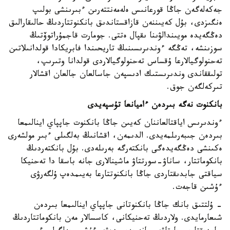
جەكەلەگەن جاڭا قورعانىس ەلەمەنتتەرىن ءبىرىنشى بولىپ
ەنگىزدى، بۇل كەيىننەن قازاقستاندىق بانكنوتتاردىڭ حالىقارالىق
دەڭگەيدە مويىندالۋىنا ىقپال ەتتى. جومارت قاجمۇراتوۆتىڭ
سوزىنشە، تەڭگە ءوندىرىسىنىڭ تاريحىندا فابريكادا قولدانىلاتىن
تەحنولوگيالارعا ۇقساس تەحنولوگيالاردى قولدانا وتىرىپ،
تولىققاندى وندىرىستىك ادىسپەن جاسالعان جالعان اقشالار
تىركەلگەن جوق.
بانكنوت نەگە بىردەن ءاميانعا تۇسپەيدى
ءوندىرىس اياقتالعاننان كەيىن جاڭا بانكنوت جاپپاي اينالىمعا
بىردەن جىبەرىلمەيدى. الدىمەن، اقشانىڭ بەلگىلى ءبىر مولشەرى
ەكىنشى دەڭگەيدەگى بانكتەرگە بەرىلەدى. بۇل بانكتەردىڭ
بانكوماتتار، ساناۋ-سورتتاۋ ماشينالارى جانە باسقا دا تەحنيكا
سياقتى جابدىقتاردى جاڭا بانكنوتتارعا بەيىمدەپ ۇلگەرۋى
ءۇشىن قاجەت.
- ۇلتتىق بانك جاڭا بانكنوتانى جاپپاي اينالىمعا بىردەن
شىعارمايدى. ولاردىڭ تەحنيكانى، كاسسالار مەن بانكوماتتاردىڭ