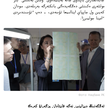
جابدىقتارىن باپتاۋى جانە بەيىمدەۋى ءۇشىن بەلگىلى ءبىر
مولشەرى ەكىنشى دەڭگەيدەگى بانكتەرگە بەرىلەدى. سودان
كەيىن ول جاپپاي اينالىمعا تۇسەدى، - دەپ ءتۇسىندىردى
ءامينا جولمىرزا.
Фото: Нацбанк РК
تەڭگەنىڭ ديزاينىن نەگە قايتادان وزگەرتۋ كەرەك