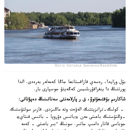
Фото: Наталья Зинченко/Kazinform
بۇل ورايدا، رەسەي قازاقستانعا جاڭا كەمەلەر بەرەدى. الدا
پورتتىڭ دا ينفراقۇرىلىمىن كەڭەيتۋ جوسپارى بار.
شاكارىم بۇقتىعۇتوۆ، ق ر پارلامەنتى سەناتىنىڭ دەپۋتاتى:
- كولىك-ترانزيتتىك الەۋەت وتە ماڭىزدى. قازىر سولتۇستىك
-وڭتۇستىك باعىتى مەن «باتىس ەۋروپا - باتىس قىتاي»
جوباسى قاتار دامىپ جاتىر. سونىڭ ءبىر باعىتى - كەمە