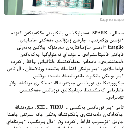
Кадр из видео
مىسالى، SPARK تەحنولوگياسى بانكنوتتى ەڭكەيتكەن كەزدە
ءتۇسىن وزگەرتىپ، جارقىن ۆيزۋالدى ەففەكتى جاسايدى.
Intaglio ءادىسى ساۋساقتارمەن سەزىنۋگە بولاتىن بەدەرلى
قاباتتى قالىپتاستىرادى - مۇنداي تەحنولوگيا جەكەلەگەن
ەلەمەنتتەردى، ماسەلەن مەملەكەتتىك ەلتاڭبانى جاققان كەزدە
قولدانىلادى. ءبىر بولىگى اقشانىڭ بەتىندە ورنالاسقان، ال تاعى
ءبىر بولىگى بانكنوت ماتەريالىنىڭ ىشىندە بولاتىن
ميكرووپتيكالىق قورعانىس جىپتەرىنىڭ دە ماڭىزى ەرەكشە. ولار
قاعازداعى كەسكىننىڭ ديناميكالىق قوزعالىس ەففەكتىسىن
تۋدىرادى.
تاعى ءبىر قورعانىس بەلگىسى - SEE- THRU. سۋرەتتىڭ
جەكەلەگەن ەلەمەنتتەرى بانكنوتتىڭ بەتكى جانە سىرتقى جاعىنا
جارىق ءتۇسىرىپ قاراعان كەزدە ولار ءدال بىرىگىپ، ءبىرىڭعاي