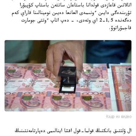
اتالاتىن قاعازدى قولدانا باستاعان ساتتەن باستاپ كۋپيۋرا
تۇرىندەگى دايىن ءونىمدى العانعا دەيىن نومينالىنا قاراي كەم
دەگەندە 1,5-2 اي وتەدى، - دەپ اتاپ ءوتتى جومارت
قاجمۇراتوۆ.
Кадр из видео
ال ۇلتتىق بانكتىڭ قولما-قول اقشا اينالىمى دەپارتامەنتىنىڭ