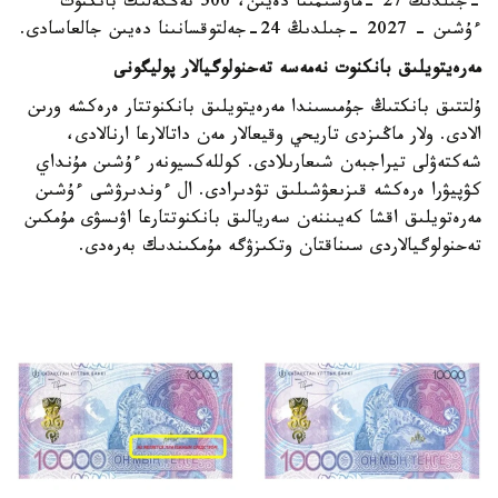
-جىلدىڭ 27 -ماۋسىمىنا دەيىن، 500 تەڭگەلىك بانكنوت
ءۇشىن - 2027 -جىلدىڭ 24-جەلتوقسانىنا دەيىن جالعاسادى.
مەرەيتويلىق بانكنوت نەمەسە تەحنولوگيالار پوليگونى
ۇلتتىق بانكتىڭ جۇمىسىندا مەرەيتويلىق بانكنوتتار ەرەكشە ورىن
الادى. ولار ماڭىزدى تاريحي وقيعالار مەن داتالارعا ارنالادى،
شەكتەۋلى تيراجبەن شىعارىلادى. كوللەكسيونەر ءۇشىن مۇنداي
كۋپيۋرا ەرەكشە قىزىعۋشىلىق تۋدىرادى. ال ءوندىرۋشى ءۇشىن
مەرەتويلىق اقشا كەيىننەن سەريالىق بانكنوتتارعا اۋىسۋى مۇمكىن
تەحنولوگيالاردى سىناقتان وتكىزۋگە مۇمكىندىك بەرەدى.