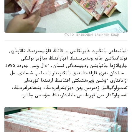
Фото: видеодан алынған кадр
الماتىداعى بانكنوت فابريكاسى - قاتاڭ قاۋىپسىزدىك تالاپتارى
قولدانىلاتىن جانە وندىرىستىك اقپاراتتىڭ ەداۋىر بولىگى
جاريالاۋعا جاتپايتىن رەجيمدەگى نىسان. ءدال وسى جەردە 1995
-جىلدان بەرى قازاقستاندىق بانكنوتتار باسىلىپ شىعادى. ەل
ازاماتتارى ءۇشىن ۇيرەنشىكتى اقشانىڭ ارتىندا كۇردەلى
تەحنولوگيالىق ۇدەرىس پەن ديزاينەرلەردىڭ، ينجەنەرلەردىڭ،
تەحنولوگتار مەن قورعانىس ماماندارىنىڭ جۇمىسى جاتىر.