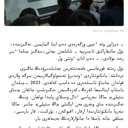
Фото: Нацбанк РК
- ديزاين وتە ءجيى وزگەرەدى دەپ ايتا المايمىن. نەگىزىندە،
بۇل حالىقارالىق تاجىريبە - شامامەن جەتى-سەگىز جىلدا ءبىر
رەت بولادى، - دەپ اتاپ ءوتتى ول.
بۇل رەتتە قورعانىس ەلەمەنتتەرىن جەتىلدىرۋدىڭ ماڭىزى
ەرەكشە: بانكنوتتاردى ءوندىرۋ تەحنولوگيالارىمەن بىرگە ولاردى
قولدان جاساۋ تاسىلدەرى دە دامىپ كەلەدى. 2023 -جىلدان
باستاپ اينالىمعا كەزەڭ-كەزەڭىمەن ەنگىزىلىپ جاتقان «ساق
ستيلى» جاڭا سەرياسى ءدال وسىلاي پايدا بولعان. ونىڭ
نەگىزىندە ساق ونەرى مەن ايگىلى «اڭ ستيلى» جاتىر. جاڭا
سەريا بانكنوتتارىندا ارقار، اقبوكەن، بۇركىت، قار بارىسى،
جىلقى جانە باسقا دا جانۋارلاردىڭ بەينەلەرى بار.