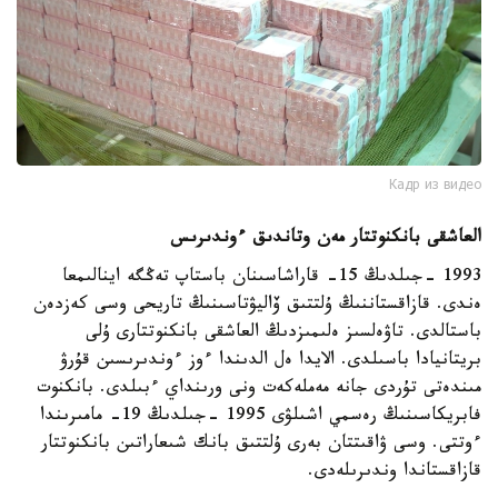
Кадр из видео
العاشقى بانكنوتتار مەن وتاندىق ءوندىرىس
1993 -جىلدىڭ 15- قاراشاسىنان باستاپ تەڭگە اينالىمعا
ەندى. قازاقستاننىڭ ۇلتتىق ۆاليۋتاسىنىڭ تاريحى وسى كەزدەن
باستالدى. تاۋەلسىز ەلىمىزدىڭ العاشقى بانكنوتتارى ۇلى
بريتانيادا باسىلدى. الايدا ەل الدىندا ءوز ءوندىرىسىن قۇرۋ
مىندەتى تۇردى جانە مەملەكەت ونى ورىنداي ءبىلدى. بانكنوت
فابريكاسىنىڭ رەسمي اشىلۋى 1995 -جىلدىڭ 19- مامىرىندا
ءوتتى. وسى ۋاقىتتان بەرى ۇلتتىق بانك شىعاراتىن بانكنوتتار
قازاقستاندا وندىرىلەدى.