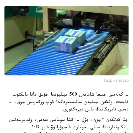
Кадр из видео
- كەلەسى جىلعا شامامەن 500 ميلليونعا جۋىق دانا بانكنوت
قاجەت. وتكەن جىلمەن سالىستىرعاندا كوپ وزگەرىس جوق، -
دەدى فابريكانىڭ باس ديرەكتورى.
ايتا كەتكەن ءجون، بۇل - اقشا سوماسى ەمەس، وندىرىلەتىن
بانكنوتتاردىڭ سانى. جومارت قاجمۇراتوۆ فابريكادا