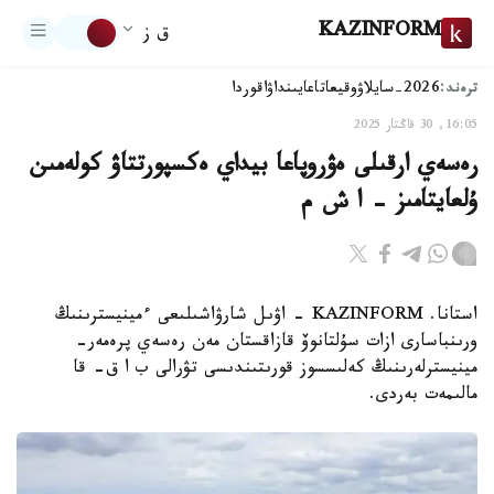
KAZINFORM
ق ز
ترەند:
2026-سايلاۋ
وقيعا
تاعايىنداۋ
اقوردا
16:05, 30 قاڭتار 2025
رەسەي ارقىلى ەۋروپاعا بيداي ەكسپورتتاۋ كولەمىن
ۇلعايتامىز - ا ش م
استانا. KAZINFORM - اۋىل شارۋاشىلىعى ءمينيسترىنىڭ
ورىنباسارى ازات سۇلتانوۆ قازاقستان مەن رەسەي پرەمەر-
مينيسترلەرىنىڭ كەلىسسوز قورىتىندىسى تۋرالى ب ا ق- قا
مالىمەت بەردى.