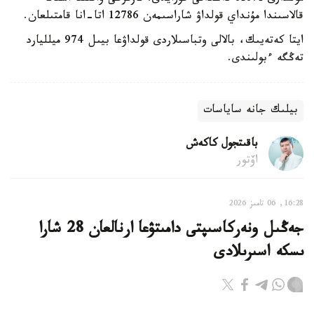
قالاسىندا مۇنداي قولداۋ شاراسىمەن 12786 اتا-انا قامتىلعان.
ايتا كەتەيىك، بالالى وتباسىلاردى قولداۋعا بيىل 974 ميلليارد
تەڭگە ءبولىندى.
بيلىك جانە ساياسات
باقىتجول كاكەش
اۆتور
16:28, 06 تامىز 2026
جەڭىل ونەركاسىپتى دامىتۋعا ارنالعان 28 شارا
ىسكە اسىرىلادى