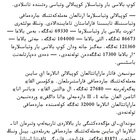
كوپ بالاسى بار وتباسىلار كوپبالالى وتباسى رەتىندە تانىلادى.
— كوپبالالى وتباسىلارعا ارنالعان مەملەكەتتىك جاردەماقى
وتباسىنىڭ تابىسىنا قاراماستان تاعايىندالادى. ونىڭ مولشەرى
ءتورت بالاسى بار وتباسىلارعا — 69330 تەڭگە، بەس بالاعا —
86673 تەڭگە، التى بالاعا — 104000 تەڭگە، جەتى بالاعا —
121360 تەڭگە. سەگىز جانە ودان كوپ بالاسى بار وتباسىلارعا
ءار بالاعا 17300 تەڭگەدەن تولەنەدى، — دەدى دەپارتامەنت
باسشىسى.
سونىمەن قاتار ماراپاتتالعان كوپبالالى انالارعا اي سايىن
مەملەكەتتىك جاردەماقى قاراستىرىلعان. «كۇمىس القا»
يەگەرلەرىنە — 27680 تەڭگە، ال «التىن القا»، «باتىر انا»
اتاعىن العان جانە 1، II دارەجەلى «انا داڭقى» وردەنىمەن
ماراپاتتالعان انالارعا 32000 تەڭگە كولەمىندە جاردەماقى
تولەنەدى.
سونداي-اق مۇگەدەكتىگى بار بالالاردى تاربيەلەپ وتىرعان اتا-
انالارعا اي سايىن مەملەكەتتىك جاردەماقى بەرىلەدى. بيىل ونىڭ
مولشەرى 81871 تەڭگەنى قۇرايدى. قازىرگى ۋاقىتتا استانا