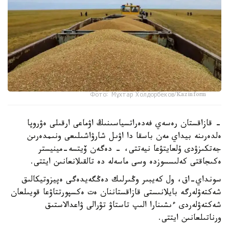
Фото: Мұхтар Холдорбеков/Kazinform
- قازاقستان رەسەي فەدەراتسياسىنىڭ اۋماعى ارقىلى ەۋروپا
ەلدەرىنە بيداي مەن باسقا دا اۋىل شارۋاشىلىعى ونىمدەرىن
جەتكىزۋدى ۇلعايتۋعا نيەتتى، - دەگەن ۆيتسە-مينيستر
ەكىجاقتى كەلىسسوزدە وسى ماسەلە دە تالقىلانعانىن ايتتى.
سونداي-اق، ول كەيبىر وڭىرلىك دەڭگەيدەگى ەپيزوتيكالىق
شەكتەۋلەرگە بايلانىستى قازاقستاننان ەت ەكسپورتتاۋعا قويىلعان
شەكتەۋلەردى ءىشىنارا الىپ تاستاۋ تۋرالى ۋاعدالاستىق
ورناتىلعانىن ايتتى.