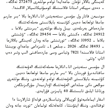
كەيىنگى بالالار تۋعان جاعدايدا تولەم مولشەرى 272475 تەڭگە،
- دەدى سپيكەر استانا قالاسىنىڭ كوممۋنيكاتسيالار الاڭىندا.
سونىمەن قاتار ول جۇمىس ىستەمەيتىن اتا-انالارعا بالا ءبىر جارىم
جاسقا تولعانعا دەيىن كۇتىمىنە بايلانىستى مەملەكەتتىك
جاردەماقى بەرىلەدى. بيىل ونىڭ مولشەرى ءبىرىنشى بالاعا -
24912 تەڭگە، ەكىنشى بالاعا — 29454 تەڭگە، ءۇشىنشى
بالاعا - 33952 تەڭگە، ءتورتىنشى جانە ودان كەيىنگى بالالارعا
- 38493 تەڭگە. 2026 -جىلعى 1- تامىزداعى جاعداي بويىنشا
استانا قالاسىندا 7821 وتباسى وسى جاردەماقىنى الىپ وتىر دەپ
اتاپ ءوتتى.
ال جۇمىس ىستەيتىن اتا-انالارعا مەملەكەتتىك الەۋمەتتىك
ساقتاندىرۋ قورىنان بالا ءبىر جارىم جاسقا تولعانعا دەيىن
كۇتىمىنە بايلانىستى الەۋمەتتىك تولەم تولەنەدى. ونىڭ مولشەرى
سوڭعى ەكى جىلداعى الەۋمەتتىك اۋدارىمدار جۇرگىزىلگەن
ورتاشا ايلىق تابىستىڭ 40 پايىزىن قۇرايدى.
اسقار ايماعامبەتوۆ كوپبالالى وتباسىلاردى قولداۋ شارالارىنا دا
توقتالدى. ونىڭ ايتۋىنشا، كامەلەتكە تولماعان ءتورت جانە ودان