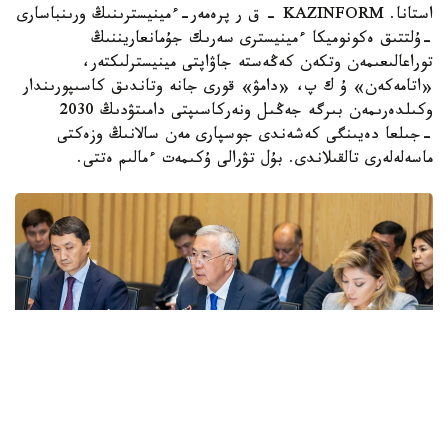
استانا. KAZINFORM - ق ر پرەمەر-ءمينيسترىنىڭ ورىنباسارى
-ۇلتتىق ەكونوميكا ءمينيسترى سەرىك جۇمانعاريننىڭ
توراعالىعىمەن وتكەن كەڭەستە جاۋاپتى مينيسترلىكتەر،
«اتامەكەن» ۇ ك پ، «دامۋ» قورى جانە وتاندىق كاسىپورىندار
وكىلدەرىمەن بىرگە جەڭىل ونەركاسىپتى دامىتۋدىڭ 2030
-جىلعا دەيىنگى كەشەندى جوسپارى مەن سالانىڭ وزەكتى
ماسەلەلەرى تالقىلاندى. بۇل تۋرالى ۇكىمەت ءمالىم ەتتى.
Фото: Правительство РК