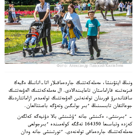
Фото: Александр Павский/Kazinform
ونىڭ ايتۋىنشا، مەملەكەتتىك جاردەماقىلار اتا-انانىڭ ەڭبەك
قىزمەتىنە قاراماستان تاعايىندالادى. ال مەملەكەتتىك الەۋمەتتىك
ساقتاندىرۋ قورىنان تولەنەتىن الەۋمەتتىك تولەمدەر ازاماتتاردىڭ
جوعالتقان تابىسىنىڭ ءبىر بولىگىن وتەۋگە باعىتتالعان.
- ءبىرىنشى، ەكىنشى جانە ءۇشىنشى بالا دۇنيەگە كەلگەن
كەزدە وتباسىعا 164350 تەڭگە كولەمىندە ءبىرجولعى
مەملەكەتتىك جاردەماقى تولەنەدى. ءتورتىنشى جانە ودان