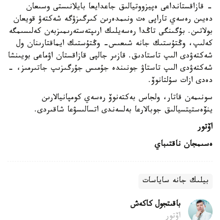
- قازاقستانداعى ەپيزووتيالىق جاعدايعا بايلانىستى وسىعان
دەيىن رەسەي تاراپى ەت ونىمدەرىن كىرگىزۋگە شەكتەۋ قويعان
بولاتىن. بۇگىنگى تاڭدا رەسەيلىك ارىپتەستەرىمىزبەن كەلىسىمگە
كەلىپ، وڭتۇستىك جانە شىعىس- وڭتۇستىك ايماقتارىنان ول
شەكتەۋدى الىپ تاستادىق. قازىر جالپى قازاقستان اۋماعى بويىنشا
شەكتەۋدى الىپ تاستاۋ جونىندە جۇمىس جۇرگىزىپ جاتىرمىز، -
دەدى ازات سۇلتانوۆ.
سونىمەن قاتار، ولجاس بەكتەنوۆ رەسەي كومپانيالارىن
ينۆەستيتسيالىق جوبالارعا بەلسەندى اتسالىسۋعا شاقىردى.
اۆتور
ەسىمجان ناقتىباي
بيلىك جانە ساياسات
باقىتجول كاكەش
اۆتور