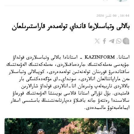
16:44, 06 تامىز 2026
بالالى وتباسىلارعا قانداي تولەمدەر قاراستىرىلعان
استانا. KAZINFORM - استانادا بالالى وتباسىلاردى قولداۋ
جۇيەسى مەملەكەتتىك جاردەماقىلاردى، مەملەكەتتىك الەۋمەتتىك
ساقتاندىرۋ قورىنان تولەنەتىن تولەمدەردى، كوپبالالى وتباسىلار
مەن ماراپاتتالعان انالاردى، سونداي-اق مۇگەدەكتىگى بار
بالالاردى تاربيەلەپ وتىرعان اتا-انالاردى قولداۋ شارالارىن
قامتيدى. بۇل تۋرالى استانا قالاسى بويىنشا الەۋمەتتىك قورعاۋ
سالاسىندا رەتتەۋ جانە باقىلاۋ دەپارتامەنتىنىڭ باسشىسى اسقار
ايماعامبەتوۆ مالىمدەدى.