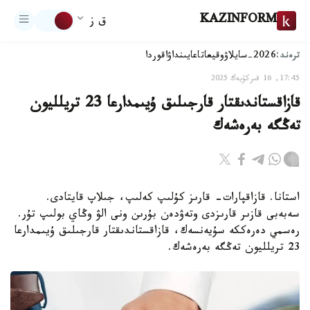
KAZINFORM
ق ز
ترەند:
2026-سايلاۋ
وقيعا
تاعايىنداۋ
اقوردا
17:45, 16 قىركۇيەك 2025
قازاقستاندىقتار قارجىلىق ۇيىمدارعا 23 تريلليون
تەڭگە بەرەشەك
استانا. قازاقپارات- قارىز كۇلىپ كەلىپ، جىلاپ قايتادى.
سەبەبى قازىر قارىزدى وتەۋدەن بۇرىن ونى الۋ وڭاي بولىپ تۇر.
رەسمي دەرەككە سۇيەنسەك، قازاقستاندىقتار قارجىلىق ۇيىمدارعا
23 تريلليون تەڭگە بەرەشەك.