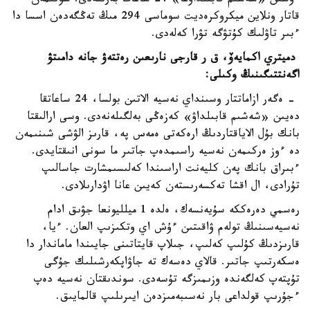
ءۇشىن «شەشىم قابىلداۋعا» 24 ساعات بەرىلەدى. سونىمەن
قاتار ونلاين ميكروكرەديت سوماسى 294 مىڭ تەڭگەدەن اسسا دا
ءبىر تاۋلىك كۇتۋگە تۋرا كەلەدى.
دميتري اكمايەۆ، ق ر قارجى نارىعىن رەتتەۋ جانە دامىتۋ
اگەنتتىگىنىڭ وكىلى:
- ەگەر ازاماتتار وسىنداي نەسيە الاتىن بولسا، 24 ساعاتقا
دەيىن «شەشىم قابىلداۋ» كەزەڭى بەلگىلەنەدى. وسى ارالىقتا
بانك بۇل الاياقتاردىڭ ارەكەتى ەمەس پە، قارىز الۋشى شىنىمەن
دە ءوز ەركىمەن نەسيە راسىمدەپ جاتىر ما سونى انىقتايدى.
ءبىراق بانك پەن كليەنت اراسىندا كەلىسىمشارت جاسالىپ
تۇرادى، ال اقشا تەكسەرىستەن كەيىن عانا اۋدارىلادى.
رەسمي دەرەككە سۇيەنسەك، ەلدە 1 ميلليونعا جۋىق ادام
نەسيەسىنىڭ تولەم ۋاقىتىن ءۇش اي وتكىزىپ العان. ءيا،
قارىزدىڭ كۇلىپ كەلىپ، جىلاپ قايتاتىنى جايىندا ماماندار دا
ەسكەرتىپ جاتىر. قالاي دەسەك تە جاۋاپكەرشىلىك جۇگى
تۇپتەپ كەلگەندە وزىمىزگە تۇسەدى. سوندىقتان نەسيە دەپ
ءجۇرىپ قولداعى بار نەسىبەمىزدەن ايىرىلىپ قالمايىق.