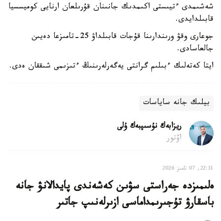
شەشىمدى ءتيىستى اكىمدىك جانىنان قۇرىلعان ارنايى كوميسسيا
قابىلدايدى.
جوعارى وقۋ ورىندارىنا قۇجات قابىلداۋ 25-تامىزعا دەيىن
جالعاسادى.
ايتا كەتەلىك ءبىلىم گرانتى يەگەرلەرىنىڭ ءتىزىمى شىققان ەدى.
بيلىك جانە ساياسات
ريزابەك نۇسىپبەك ۇلى
اۆتور
22:31, 07 تامىز 2026
ەلىمىزدە جەراستى سۋىن كەشەندى پايدالانۋ جانە
باسقارۋ تۇجىرىمداماسى ازىرلەنىپ جاتىر