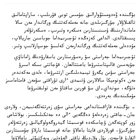
بۇگىندە ۆەدومستۆوارالىق جۇمىس توبى قۇرىلىپ، ساراپتامالىق
تالقىلاۋلار جۇرگىزىلدى جانە مەملەكەتتىك ورگاندار مەن سالا
ماماندارىنىڭ ۇسىنىستارىن ەسكەرە وتىرىپ، ەسكەرتۋلەر
پىسىقتالدى. الداعى كەزەڭدە تۇجىرىمداما جوباسىن جاريالاپ،
مۇددەلى مەملەكەتتىك ورگاندارمەن كەلىسۋ جوسپارلانىپ وتىر.
تۇجىرىمداما جەراستى سۋ رەسۋرستارىن باسقارۋدىڭ زاماناۋي
جۇيەسىن قالىپتاستىرۋعا باعىتتالعان. قۇجاتتى ىسكە اسىرۋ
جەراستى سۋىن يگەرۋ تيىمدىلىگىن ارتتىرۋعا، ەلدى مەكەندەر
مەن ەكونوميكا سالالارىن ۇتىمدى ءارى تۇراقتى سۋمەن قامتاماسىز
ەتۋگە، سونداي-اق سۋ قورىن ساقتاۋ مەن تولىقتىرۋعا
مۇمكىندىك بەرەدى.
- بۇگىندە قازاقستانداعى جەراستى سۋى زەرتتەلگەنىمەن، ولاردى
جان-جاقتى زەردەلەۋ دەڭگەيى ءالى دە جەتكىلىكسىز. بولاشاعى
زور كوپتەگەن ۋچاسكەدە قوسىمشا گيدروگەولوگيالىق زەرتتەۋلەر
جۇرگىزۋ، قورلاردى قايتا باعالاۋ جانە قوسىمشا بارلاۋ جۇمىستارىن
اتقارۋ قاجەت. بۇل ولاردىڭ ناقتى الەۋەتىن وبەكتيۆتى باعالاۋعا