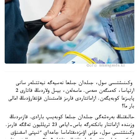
Фото: inkaraganda.kz
وكىنىشتىسى سول، جىلدان جىلعا نەسيەگە نيەتتىلەر سانى
ارتپاسا، كەمىگەن ەمەس. ماسەلەن، بيىل ولاردىڭ قاتارى 2
پايىزعا كوبەيگەن. ازاماتتاردى قارىز قامىتىنان قۇتقارۋدىڭ امالى
بار ما؟
حالىقتىڭ بەرەشەگى جىلدان جىلعا كوبەيىپ بارادى. قازىردىڭ
وزىندە ازاماتتار بانكتەرگە باس-اياعى 23 تريلليون تەڭگە قارىز.
وكىنشتىسى سول، مۇنى اۋىزدىقتاماسا جاعداي ءتىپتى اسقىنۋى