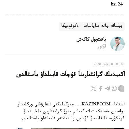
24.kz
بيلىك جانە ساياسات
ەكونوميكا
باقىتجول كاكەش
اۆتور
08:40, 08 تامىز 2026
اكىمدىك گرانتتارىنا قۇجات قابىلداۋ باستالدى
استانا. KAZINFORM - جەرگىلىكتى اتقارۋشى ورگاندار
بولەتىن مەملەكەتتىك ءبىلىم بەرۋ گرانتتارىن تاعايىنداۋ
كونكۋرسىنا قاتىسۋ ءۇشىن وتىنىشتەر قابىلداۋ باستالدى.