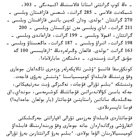
-
ەڭ كوپ گرانتتى استانا قالاسىنىڭ اكىمدىگى – 303،
شىمكەنت قالاسى - 285 گرانت، شىعىس قازاقستان وبلىسى -
270 گرانتتان ءبولدى. ودان كەيىن باتىس قازاقستان وبلىسى -
211 گرانت، اباي وبلىسى مەن تۇركىستان وبلىسى - 200
گرانتتان، اقمولا وبلىسى - 199 گرانت، قاراعاندى وبلىسى -
198 گرانت، اتىراۋ وبلىسى - 187 گرانت، ماڭعىستاۋ وبلىسى -
163 گرانت ءبولدى. قالعان وڭىرلەردىڭ ءارقايسىسى 100 گە
جۋىق گرانت ۇسىندى، - دەلىنگەن حابارلامادا.
كونكۋرسقا قاتىسۋ ءۇشىن تالاپكەرلەر وزدەرى تاڭداعان جوعارى
وقۋ ورنىنىڭ قابىلداۋ كوميسسياسىنا ءوتىنىش بەرۋى قاجەت.
وتىنىشكە ءبىلىم تۋرالى قۇجات، نەگىزگى ۇبت سەرتيفيكاتى،
جەكە باسىن كۋالاندىراتىن قۇجاتتىڭ كوشىرمەسى، سونداي-اق
جەڭىلدىك ساناتىن راستايتىن قۇجاتتار (بار بولعان جاعدايدا)
قوسا تاپسىرىلادى.
قۇجاتتاردى قابىلداۋ مەرزىمى تۋرالى اقپاراتتى جەرگىلىكتى
اتقارۋشى ورگانداردان جانە جوعارى وقۋ ورىندارىنىڭ قابىلداۋ
كوميسسيالارىنان الۋعا بولادى. ءبىلىم بەرۋ گرانتتارىن بەرۋ تۋرالى