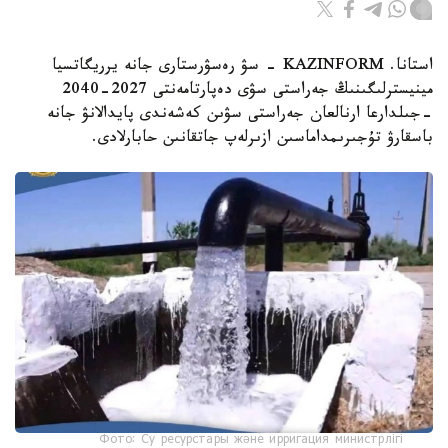
استانا. KAZINFORM - سۋ رەسۋرستارى جانە يرريگاتسيا
مينيسترلىگىنىڭ جەراستى سۋى دەپارتامەنتى 2027-2040
-جىلدارعا ارنالعان جەراستى سۋىن كەشەندى پايدالانۋ جانە
باسقارۋ تۇجىرىمداماسىن ازىرلەپ جاتقانىن حابارلادى.
Фото: Су ресурстары және ирригация министрлігі