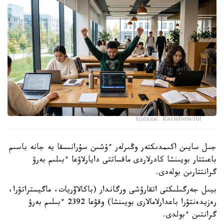
Коллаж: Kazinform/ИИ
جىل سايىن اكىمدىكتەر وڭىرلەر ءۇشىن سۇرانىسقا يە جانە باسىم
باعىتتار بويىنشا كادرلاردى ماقساتتى دايارلاۋعا ءبىلىم بەرۋ
گرانتتارىن بولەدى.
بيىل جەرگىلىكتى اتقارۋشى ورگاندار (باكالاۆريات، ماگيستراتۋرا،
رەزيدەنتۋرا باعدارلامالارى بويىنشا) وقۋعا 2392 ءبىلىم بەرۋ
گرانتىن ءبولدى.