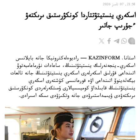
21:58, 07 تامىز 2026
اسكەري ينستيتۋتتاردا كونكۋرستىق ىرىكتەۋ
ءجۇرىپ جاتىر
استانا. KAZINFORM — راديوەلەكترونيكا جانە بايلانىس
اسكەري-ينجەنەرلىك ينستيتۋتىنىڭ، ساعادات نۇرماعامبەتوۆ
اتىنداعى قۇرلىق اسكەرلەرى اسكەري ينستيتۋتىنىڭ جانە تالعات
بيگەلدينوۆ اتىنداعى اۋە قورعانىسى كۇشتەرى اسكەري
ينستيتۋتىنىڭ قابىلداۋ كوميسسيالارى ۇمىتكەرلەردى كونكۋرستىق
ىرىكتەۋدى ۇيىمداستىرۋدى جانە وتكىزۋدى ىسكە اسىرادى.