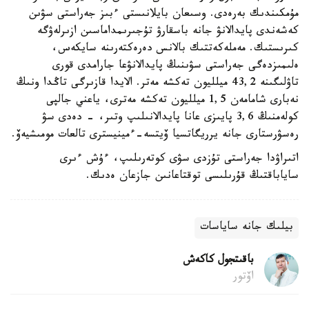
مۇمكىندىك بەرەدى. وسىعان بايلانىستى ءبىز جەراستى سۋىن
كەشەندى پايدالانۋ جانە باسقارۋ تۇجىرىمداماسىن ازىرلەۋگە
كىرىستىك. مەملەكەتتىك بالانس دەرەكتەرىنە سايكەس،
ەلىمىزدەگى جەراستى سۋىنىڭ پايدالانۋعا جارامدى قورى
تاۋلىگىنە 43,2 ميلليون تەكشە مەتر. الايدا قازىرگى تاڭدا ونىڭ
نەبارى شامامەن 1,5 ميلليون تەكشە مەترى، ياعني جالپى
كولەمنىڭ 3,6 پايىزى عانا پايدالانىلىپ وتىر، - دەدى سۋ
رەسۋرستارى جانە يرريگاتسيا ۆيتسە-ءمينيسترى تالعات مومىشيەۆ.
اتىراۋدا جەراستى تۇزدى سۋى كوتەرىلىپ، ءۇش ءىرى
ساياباقتىڭ قۇرىلىسى توقتاعانىن جازعان ەدىك.
بيلىك جانە ساياسات
باقىتجول كاكەش
اۆتور