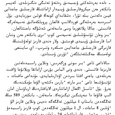
- ەلدە بەرەشەكتى ۇجىمدىق رەتتەۋ تەتىگى ەنگىزىلدى. كەيبىر
بانكتەر مەن ميكروقارجىلىق ۇيىمدار ازاماتتىڭ قارجىلىق جاعدايى
قيىن ەكەنىن بىلە تۇرا، ەشقانداي كومەك قولىن سوزبايدى. بۇل
اسىرەسە بەرەشەگى قوردالانىپ قالعان پروبلكەمالىق نەسيەلەرگە
قاتىستى. جاڭا پلاتفورما وسى ماسەلەنى شەشۋگە باعىتتالعان.
ءبىز وعان تۇتىنۋشىلىق نەسيەسى كوپ ءىرى بانكتەر مەن وننان
اسا قارجىلىق ۇيىمدى قوستىق. ولار ەندى قارىز تولەۋشىنىڭ
قازىرگى قارجىلىق جاعدايىن ەسكەرە وتىرىپ، اي سايىنعى
تولەمنىڭ جەڭىلتەتىلگەن ءتۇرىن ۇسىنادى.
سالاداعى تاعى ءبىر سونى وزگەرىس: ونلاين راسىمدەلەتىن
قارىزعا قاتىستى. ەندى ونى الماس بۇرىن ازاماتقا ويلانۋعا ۋاقىت
بەرىلەدى. ياعني اقشا بىردەن اۋدارىلمايدى. مۇنداعى ماقسات -
تۇتىنۋشىعا تاعى ءبىر مارتە ءبارىن ەكشەپ الۋعا مۇمكىندىك
بەرۋ. بۇل ءتاسىل اڭعال ازاماتتاردى الاياقتاردىڭ ارباۋىنان امان
الىپ قالۋعا دا سەپتىگىن تيگىزبەك. ماسەلەن، بانكتەن 589 مىڭ
تەڭگەدەن باستاپ 1 ميلليون تەڭگەگە دەيىن ونلاين قارىز الۋ
ءۇشىن 8 ساعات، ال 1 ميلليون تەڭگەدەن كوپ قارىز راسىمدەۋ