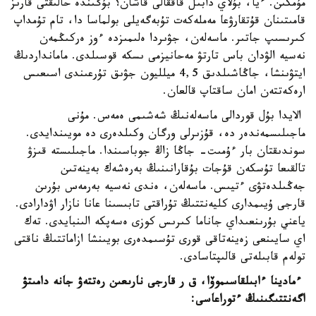
مۇمكىن. ءيا، بۇلاي دابىل قاققالى قاشان؟ بۇگىندە حالىقتى قارىز
قامىتىنان قۇتقارۋعا مەملەكەت تۇبەگەيلى بولماسا دا، تام تۇمداپ
كىرىسىپ جاتىر. ماسەلەن، جۋىردا ەلىمىزدە ءوز ەركىڭمەن
نەسيە الۋدان باس تارتۋ مەحانيزمى ىسكە قوسىلدى. مامانداردىڭ
ايتۋىنشا، جاڭاشىلدىق 4,5 ميلليون جۋىق تۇرعىندى اسىعىس
ارەكەتتەن امان ساقتاپ قالعان.
الايدا بۇل قوردالى ماسەلەنىڭ شەشىمى ەمەس. مۇنى
ماجىلىسمەندەر دە، قۇزىرلى ورگان وكىلدەرى دە مويىندايدى.
سوندىقتان بار ءۇمىت- جاڭا زاڭ جوباسىندا. ماجىلىستە قىزۋ
تالقىعا تۇسكەن قۇجات بۇقارانىنىڭ بەرەشەك بەينەتىن
جەڭىلدەتۋى ءتيىس. ماسەلەن، ەندى نەسيە بەرمەس بۇرىن
قارجى ۇيىمدارى كليەنتتىڭ تۇراقتى تابىسىنا عانا نازار اۋدارادى.
ياعني بۇرىنعىداي جاناما كىرىس كوزى ەسەپكە الىنبايدى. تەك
اي سايىنعى زەينەتاقى قورى تۇسىمدەرى بويىنشا ازاماتتىڭ ناقتى
تولەم قابىلەتى قالىپتاسادى.
ءمادينا ءابىلقاسىموۆا، ق ر قارجى نارىعىن رەتتەۋ جانە دامىتۋ
اگەنتتىگىنىڭ ءتوراعاسى: