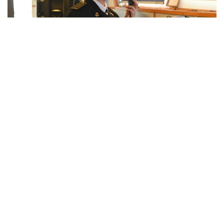
Фото: Қорғаныс министрлігі
بارلىق جوعارى اسكەري وقۋ ورىندارىندا كاسىبي-پسيحولوگيالىق
ىرىكتەۋ وتكىزىلدى. ۇمىتكەرلەر مەديسينالىق كۋالاندىرۋدان
ءوتىپ، دەنە شىنىقتىرۋ دەڭگەيى تەكسەرىلەدى. جەكەلەگەن
ماماندىقتار بويىنشا ۇمىتكەرلەر ءتۇسۋ ەمتيحاندارىن تاپسىرادى.
بۇگىنگى تاڭدا راديوەلەكترونيكا جانە بايلانىس اسكەري-
ينجەنەرلىك ينستيتۋتىنا 400 ۇمىتكەر قۇجات تاپسىردى.
كونكۋرستىق ىرىكتەۋ 6 ماماندىق جانە 12 بىلىكتىلىك بويىنشا
جۇرگىزىلەدى. «اقپاراتتى قورعاۋدى ۇيىمداستىرۋ جانە
تەحنولوگياسى» جانە «راديوەلەكتروندىق بارلاۋ مەن