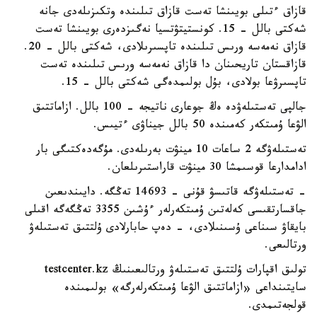
قازاق ءتىلى بويىنشا تەست قازاق تىلىندە وتكىزىلەدى جانە
شەكتى بالل - 15. كونستيتۋتسيا نەگىزدەرى بويىنشا تەست
قازاق نەمەسە ورىس تىلىندە تاپسىرىلادى، شەكتى بالل - 20.
قازاقستان تاريحىنان دا قازاق نەمەسە ورىس تىلىندە تەست
تاپسىرۋعا بولادى، بۇل بولىمدەگى شەكتى بالل - 15.
جالپى تەستىلەۋدە ەڭ جوعارى ناتيجە - 100 بالل. ازاماتتىق
الۋعا ۇمىتكەر كەمىندە 50 بالل جيناۋى ءتيىس.
تەستىلەۋگە 2 ساعات 10 مينۋت بەرىلەدى. مۇگەدەكتىگى بار
ادامدارعا قوسىمشا 30 مينۋت قاراستىرىلعان.
- تەستىلەۋگە قاتىسۋ قۇنى - 14693 تەڭگە. دايىندىعىن
جاقسارتقىسى كەلەتىن ۇمىتكەرلەر ءۇشىن 3355 تەڭگەگە اقىلى
بايقاۋ سىناعى ۇسىنىلادى، - دەپ حابارلادى ۇلتتىق تەستىلەۋ
ورتالىعى.
تولىق اقپارات ۇلتتىق تەستىلەۋ ورتالىعىنىڭ testcenter.kz
سايتىنداعى «ازاماتتىق الۋعا ۇمىتكەرلەرگە» بولىمىندە
قولجەتىمدى.