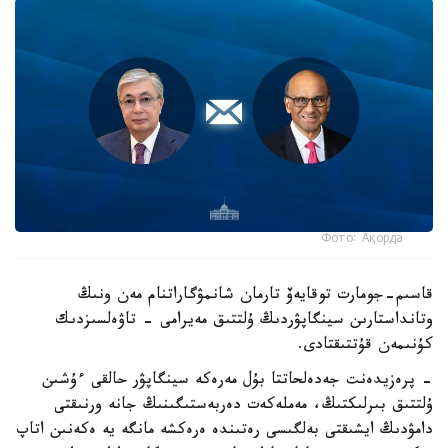
Фото: Ақорда
قاسىم-جومارت توقايەۆ تارمان شانمۋگاراتنام مەن ونىڭ
وتانداستارىن سينگاپۋردىڭ ۇلتتىق مەيرامى - تاۋەلسىزدىك
كۇنىمەن قۇتتىقتادى.
- پرەزيدەنت جەدەلحاتتا بۇل مەرەكە سينگاپۋر حالقى ءۇشىن
ۇلتتىق بىرلىكتىڭ، مەملەكەت دەربەستىگىنىڭ جانە ورنىقتى
دامۋدىڭ ايشىقتى بەلگىسى رەتىندە ەرەكشە مانگە يە ەكەنىن اتاپ