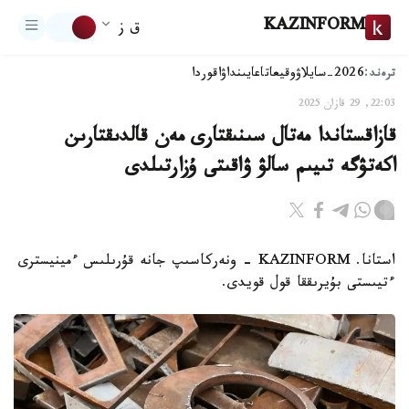
KAZINFORM
ق ز
ترەند:
2026-سايلاۋ
وقيعا
تاعايىنداۋ
اقوردا
22:03, 29 قازان 2025
قازاقستاندا مەتال سىنىقتارى مەن قالدىقتارىن
اكەتۋگە تىيىم سالۋ ۋاقىتى ۇزارتىلدى
استانا. KAZINFORM - ونەركاسىپ جانە قۇرىلىس ءمينيسترى
ءتيىستى بۇيرىققا قول قويدى.