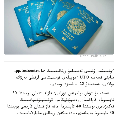
Фото: Polisia.kz
ءوتىنىشتى ۇلتتىق تەستىلەۋ ورتالىعىنىڭ app.testcenter.kz
سايتى نەمەسە UTO ءموبيلدى قوسىمشاسى ارقىلى بەرۋگە
بولادى. تەستىلەۋ 22 -تامىزدا وتەدى.
- تەستىلەۋ ءۇش بولىمنەن تۇرادى: قازاق ءتىلى بويىنشا 30
تاپسىرما، قازاقستان رەسپۋبليكاسى كونستيتۋتسياسىنىڭ
نەگىزدەرى بويىنشا 40 تاپسىرما جانە قازاقستان تاريحى بويىنشا
30 تاپسىرما بەرىلەدى،-دەلىنگەن ورتالىق حابارلاماسىندا.