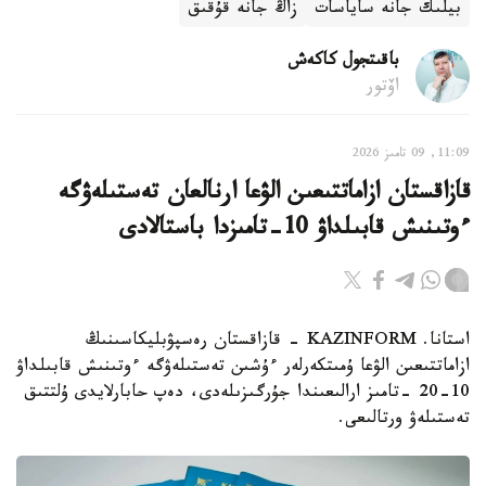
بيلىك جانە ساياسات
زاڭ جانە قۇقىق
باقىتجول كاكەش
اۆتور
11:09, 09 تامىز 2026
قازاقستان ازاماتتىعىن الۋعا ارنالعان تەستىلەۋگە
ءوتىنىش قابىلداۋ 10-تامىزدا باستالادى
استانا. KAZINFORM - قازاقستان رەسپۋبليكاسىنىڭ
ازاماتتىعىن الۋعا ۇمىتكەرلەر ءۇشىن تەستىلەۋگە ءوتىنىش قابىلداۋ
10-20 -تامىز ارالىعىندا جۇرگىزىلەدى، دەپ حابارلايدى ۇلتتىق
تەستىلەۋ ورتالىعى.