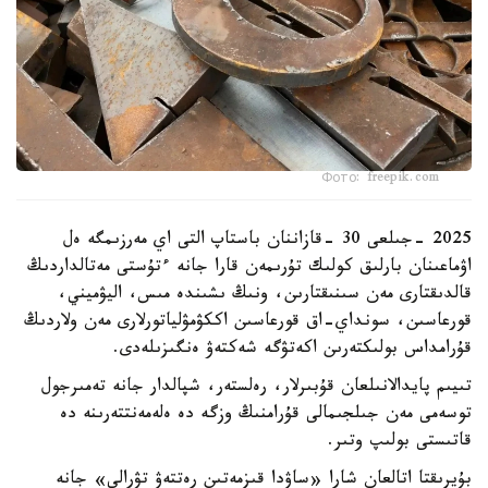
Фото: freepik.com
2025 -جىلعى 30 -قازاننان باستاپ التى اي مەرزىمگە ەل
اۋماعىنان بارلىق كولىك تۇرىمەن قارا جانە ءتۇستى مەتالداردىڭ
قالدىقتارى مەن سىنىقتارىن، ونىڭ ىشىندە مىس، اليۋميني،
قورعاسىن، سونداي-اق قورعاسىن اككۋمۋلياتورلارى مەن ولاردىڭ
قۇرامداس بولىكتەرىن اكەتۋگە شەكتەۋ ەنگىزىلەدى.
تىيىم پايدالانىلعان قۇبىرلار، رەلستەر، شپالدار جانە تەمىرجول
توسەمى مەن جىلجىمالى قۇرامنىڭ وزگە دە ەلەمەنتتەرىنە دە
قاتىستى بولىپ وتىر.
بۇيرىقتا اتالعان شارا «ساۋدا قىزمەتىن رەتتەۋ تۋرالى» جانە