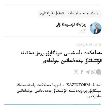
بيلىك جانە ساياسات
شەتەل قازاقتارى
ريزابەك نۇسىپبەك ۇلى
اۆتور
10:11, 09 تامىز 2026
مەملەكەت باسشىسى سينگاپۋر پرەزيدەنتىنە
قۇتتىقتاۋ جەدەلحاتىن جولدادى
استانا. KAZINFORM - اقوردا مەملەكەت باسشىسىنىڭ
سينگاپۋر پرەزيدەنتىنە قۇتتىقتاۋ جەدەلحاتىن جولداعانىن
حابارلادى.