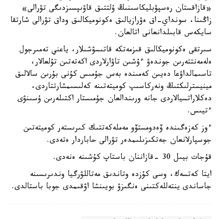
«قازاقستان رەسپۋبليكاسىنىڭ ۇلتتىق قاۋىپسىزدىگى تۋرالى»
زاڭىنا، سونداي-اق ەۋرازيالىق ەكونوميكالىق وداق تۋرالى شارتقا
سايكەس قابىلدانعانى اتالعان.
سىرتقى ەكونوميكالىق قىزمەتكە قاتىسۋشىلار، ياعني تەمىرجول
ەلەمەنتتەرىن جوندەۋ ءۇشىن تاۋارلاردى اكەتەتىن تۇلعالار،
تاسىمالداۋعا دەيىن كەمىندە بەس جۇمىس كۇنى بۇرىن سالالىق
مينيسترلىكتىڭ ونەركاسىپ كوميتەتىنە كەلىسىمشارتتاردى،
دەكلاراتسيالاردى جانە ورىندالعان جۇمىستار اكتىلەرىن ۇسىنۋى
ءتيىس.
ءوز كەزەگىندە ۆەدومستۆو مەملەكەتتىك كىرىستەر كوميتەتىن
جوسپارلانعان جەتكىزىلىمدەر تۋرالى حاباردار ەتەدى.
قۇجات بيىل 30 -قازاننان باستاپ كۇشىنە ەنەدى.
ايتا كەتسەك، وسى كۇزدە وتاندىق مەتاللۋرگيا وندىرىسىنە
جاساندى ينتەللەكتىنى ەنگىزۋ بويىنشا اۋقىمدى جوبا باستالدى.