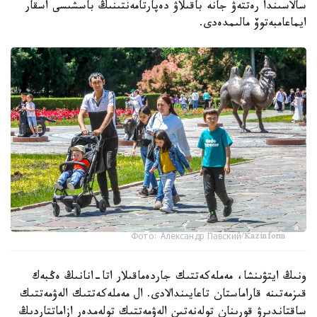
سالاسىندا رەتتەۋ جانە باقىلاۋ دەپارتامەنتىنىڭ باسشىسى اسقار
ايماعامبەتوۆ مالىمدەدى.
Фото: Александр Павский/Kazinform
ونىڭ ايتۋىنشا، مەملەكەتتىك جاردەماقىلار اتا-انانىڭ ەڭبەك
قىزمەتىنە قاراماستان تاعايىندالادى. ال مەملەكەتتىك الەۋمەتتىك
ساقتاندىرۋ قورىنان تولەنەتىن الەۋمەتتىك تولەمدەر ازاماتتاردىڭ