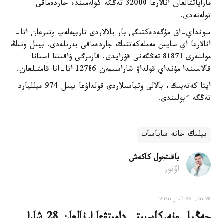
ماراپاتتالعان انالارعا 32000 تەڭگە كولەمىندە جاردەماقى
تولەنەدى.
سونداي-اق مۇگەدەكتىگى بار بالالاردى تاربيەلەپ وتىرعان اتا-
انالارعا اي سايىن مەملەكەتتىك جاردەماقى بەرىلەدى. بيىل ونىڭ
مولشەرى 81871 تەڭگەنى قۇرايدى. قازىرگى ۋاقىتتا استانا
قالاسىندا مۇنداي قولداۋ شاراسىمەن 12786 اتا-انا قامتىلعان.
ايتا كەتەيىك، بالالى وتباسىلاردى قولداۋعا بيىل 974 ميلليارد
تەڭگە ءبولىندى.
بيلىك جانە ساياسات
باقىتجول كاكەش
اۆتور
16:28, 06 تامىز 2026