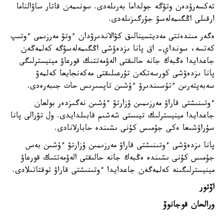
تەكسەرۋدەن وتۋگە جولداما بەرىلەدى. سونىمەن قاتار ساۋالناما
ارقىلى اڭگىمەلەسۋ جۇرگىزىلەدى.
ەگەر مىندەتتى مەديتسينالىق كۋالاندىرۋدان ءوتۋ مەرزىمى ءوتىپ
كەتسە، سونداي- اق پانا ىزدەۋشى اڭگىمەلەسۋگە كەلمەگەن
جاعدايدا ەڭبەك جانە حالىقتى الەۋمەتتىك قورعاۋ مينيسترلىگى
پانا ىزدەۋشى كورسەتكەن تۇرعىلىقتى مەكەنجايعا كەلمەۋ
سەبەپتەرىن ءتۇسىندىرۋ ءۇشىن تاپسىرىس حات جىبەرەدى.
ءوتىنىشتى قاراۋ مەرزىمىن ۇزارتۋ ءۇشىن نەگىزدەر بولعان
جاعدايدا مينيسترلىك تيىستى شەشىم قابىلدايدى. ول تۋرالى پانا
سۇراۋشىعا ەكى جۇمىس كۇنى ىشىندە حابارلانادى.
پانا ىزدەۋشى ءوتىنىشتى قاراۋ مەرزىمىن ۇزارتۋ ءۇشىن بەس
جۇمىس كۇنى ىشىندە ەڭبەك جانە حالىقتى الەۋمەتتىك قورعاۋ
مينيسترلىگىنە كەلمەگەن جاعدايدا ءوتىنىشتى قاراۋ توقتاتىلادى.
اۆتور
ورالحان قوجانوۆ