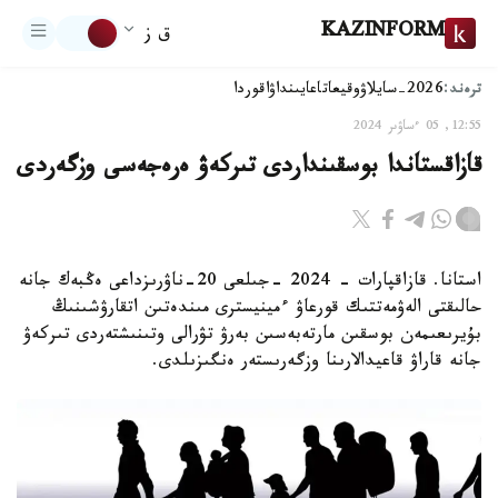
KAZINFORM
ق ز
ترەند:
2026-سايلاۋ
وقيعا
تاعايىنداۋ
اقوردا
12:55, 05 ءساۋىر 2024
قازاقستاندا بوسقىنداردى تىركەۋ ەرەجەسى وزگەردى
استانا. قازاقپارات - 2024 -جىلعى 20-ناۋرىزداعى ەڭبەك جانە
حالىقتى الەۋمەتتىك قورعاۋ ءمينيسترى مىندەتىن اتقارۋشىنىڭ
بۇيرىعىمەن بوسقىن مارتەبەسىن بەرۋ تۋرالى وتىنىشتەردى تىركەۋ
جانە قاراۋ قاعيدالارىنا وزگەرىستەر ەنگىزىلدى.