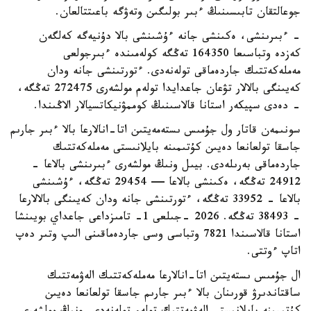
جوعالتقان تابىسىنىڭ ءبىر بولىگىن وتەۋگە باعىتتالعان.
- ءبىرىنشى، ەكىنشى جانە ءۇشىنشى بالا دۇنيەگە كەلگەن
كەزدە وتباسىعا 164350 تەڭگە كولەمىندە ءبىرجولعى
مەملەكەتتىك جاردەماقى تولەنەدى. ءتورتىنشى جانە ودان
كەيىنگى بالالار تۋعان جاعدايدا تولەم مولشەرى 272475 تەڭگە،
- دەدى سپيكەر استانا قالاسىنىڭ كوممۋنيكاتسيالار الاڭىندا.
سونىمەن قاتار ول جۇمىس ىستەمەيتىن اتا-انالارعا بالا ءبىر جارىم
جاسقا تولعانعا دەيىن كۇتىمىنە بايلانىستى مەملەكەتتىك
جاردەماقى بەرىلەدى. بيىل ونىڭ مولشەرى ءبىرىنشى بالاعا -
24912 تەڭگە، ەكىنشى بالاعا — 29454 تەڭگە، ءۇشىنشى
بالاعا - 33952 تەڭگە، ءتورتىنشى جانە ودان كەيىنگى بالالارعا
- 38493 تەڭگە. 2026 -جىلعى 1- تامىزداعى جاعداي بويىنشا
استانا قالاسىندا 7821 وتباسى وسى جاردەماقىنى الىپ وتىر دەپ
اتاپ ءوتتى.
ال جۇمىس ىستەيتىن اتا-انالارعا مەملەكەتتىك الەۋمەتتىك
ساقتاندىرۋ قورىنان بالا ءبىر جارىم جاسقا تولعانعا دەيىن