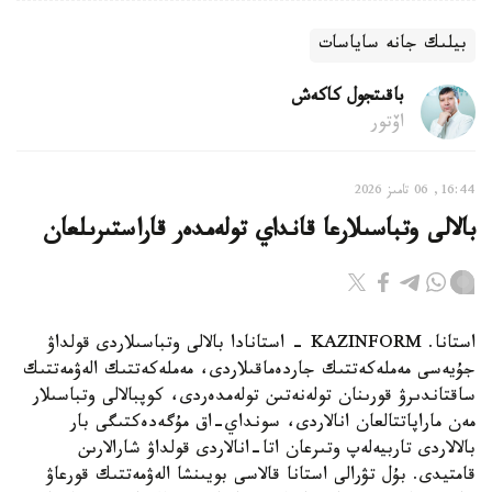
بيلىك جانە ساياسات
باقىتجول كاكەش
اۆتور
16:44, 06 تامىز 2026
بالالى وتباسىلارعا قانداي تولەمدەر قاراستىرىلعان
استانا. KAZINFORM - استانادا بالالى وتباسىلاردى قولداۋ
جۇيەسى مەملەكەتتىك جاردەماقىلاردى، مەملەكەتتىك الەۋمەتتىك
ساقتاندىرۋ قورىنان تولەنەتىن تولەمدەردى، كوپبالالى وتباسىلار
مەن ماراپاتتالعان انالاردى، سونداي-اق مۇگەدەكتىگى بار
بالالاردى تاربيەلەپ وتىرعان اتا-انالاردى قولداۋ شارالارىن
قامتيدى. بۇل تۋرالى استانا قالاسى بويىنشا الەۋمەتتىك قورعاۋ