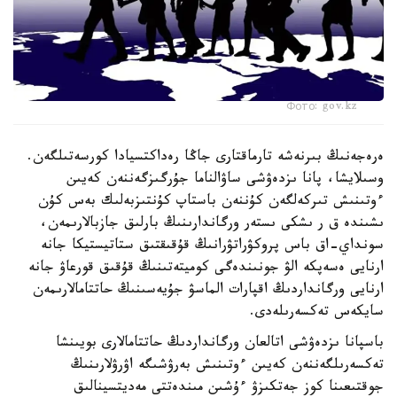
Фото: gov.kz
ەرەجەنىڭ بىرنەشە تارماقتارى جاڭا رەداكتسيادا كورسەتىلگەن.
وسىلايشا، پانا ىزدەۋشى ساۋالناما جۇرگىزگەننەن كەيىن
ءوتىنىش تىركەلگەن كۇننەن باستاپ كۇنتىزبەلىك بەس كۇن
ىشىندە ق ر ىشكى ىستەر ورگاندارىنىڭ بارلىق جازبالارىمەن،
سونداي-اق باس پروكۋراتۋرانىڭ قۇقىقتىق ستاتيستيكا جانە
ارنايى ەسەپكە الۋ جونىندەگى كوميتەتىنىڭ قۇقىق قورعاۋ جانە
ارنايى ورگانداردىڭ اقپارات الماسۋ جۇيەسىنىڭ حاتتامالارىمەن
سايكەس تەكسەرىلەدى.
باسپانا ىزدەۋشى اتالعان ورگانداردىڭ حاتتامالارى بويىنشا
تەكسەرىلگەننەن كەيىن ءوتىنىش بەرۋشىگە اۋرۋلارىنىڭ
جوقتىعىنا كوز جەتكىزۋ ءۇشىن مىندەتتى مەديتسينالىق