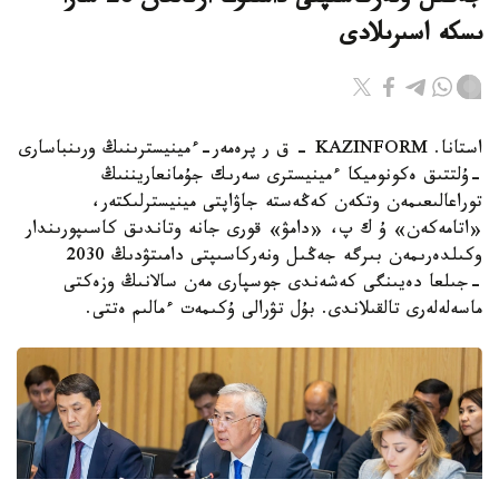
جەڭىل ونەركاسىپتى دامىتۋعا ارنالعان 28 شارا
ىسكە اسىرىلادى
استانا. KAZINFORM - ق ر پرەمەر-ءمينيسترىنىڭ ورىنباسارى
-ۇلتتىق ەكونوميكا ءمينيسترى سەرىك جۇمانعاريننىڭ
توراعالىعىمەن وتكەن كەڭەستە جاۋاپتى مينيسترلىكتەر،
«اتامەكەن» ۇ ك پ، «دامۋ» قورى جانە وتاندىق كاسىپورىندار
وكىلدەرىمەن بىرگە جەڭىل ونەركاسىپتى دامىتۋدىڭ 2030
-جىلعا دەيىنگى كەشەندى جوسپارى مەن سالانىڭ وزەكتى
ماسەلەلەرى تالقىلاندى. بۇل تۋرالى ۇكىمەت ءمالىم ەتتى.