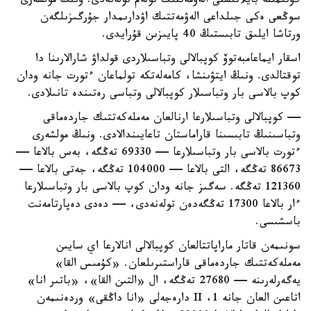
كۇتىمىنە بايلانىستى الەۋمەتتىك تولەم تولەنەدى. ونىڭ مولشەرى
سوڭعى ەكى جىلداعى الەۋمەتتىك اۋدارىمدار جۇرگىزىلگەن
ورتاشا ايلىق تابىستىڭ 40 پايىزىن قۇرايدى.
اسقار ايماعامبەتوۆ كوپبالالى وتباسىلاردى قولداۋ شارالارىنا دا
توقتالدى. ونىڭ ايتۋىنشا، كامەلەتكە تولماعان ءتورت جانە ودان
كوپ بالاسى بار وتباسىلار كوپبالالى وتباسى رەتىندە تانىلادى.
— كوپبالالى وتباسىلارعا ارنالعان مەملەكەتتىك جاردەماقى
وتباسىنىڭ تابىسىنا قاراماستان تاعايىندالادى. ونىڭ مولشەرى
ءتورت بالاسى بار وتباسىلارعا — 69330 تەڭگە، بەس بالاعا —
86673 تەڭگە، التى بالاعا — 104000 تەڭگە، جەتى بالاعا —
121360 تەڭگە. سەگىز جانە ودان كوپ بالاسى بار وتباسىلارعا
ءار بالاعا 17300 تەڭگەدەن تولەنەدى، — دەدى دەپارتامەنت
باسشىسى.
سونىمەن قاتار ماراپاتتالعان كوپبالالى انالارعا اي سايىن
مەملەكەتتىك جاردەماقى قاراستىرىلعان. «كۇمىس القا»
يەگەرلەرىنە — 27680 تەڭگە، ال «التىن القا»، «باتىر انا»
اتاعىن العان جانە 1، II دارەجەلى «انا داڭقى» وردەنىمەن