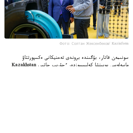
Фото: Солтан Жексенбеков/ Kazinform
سونىمەن قاتار، بۇگىندە بروندى تەحنيكانى ەكسپورتتاۋ
ماسەلەسى بويىنشا كەلىسسوزدەر ءجۇرىپ جاتىر. Kazakhstan
Paramount Engineering وكىلدەرىنىڭ مالىمەتىنشە، ونىمگە
كورشىلەس مەملەكەتتەردىڭ الەۋەتتى تاپسىرىس بەرۋشىلەرى
قىزىعۋشىلىق تانىتىپ وتىر.
جالپى، Kazakhstan Paramount Engineering قورعانىس
تەحنيكاسى، ەلەكترونيكا، بايلانىس، ماشينا جاساۋ جانە
ينجەنەرلىك كادرلاردى دايارلاۋ سالالارىنداعى كاسىپورىنداردى
بىرىكتىرەتىن Barys Dynamics كومپانيالار توبىنىڭ قۇرامىندا
بار.