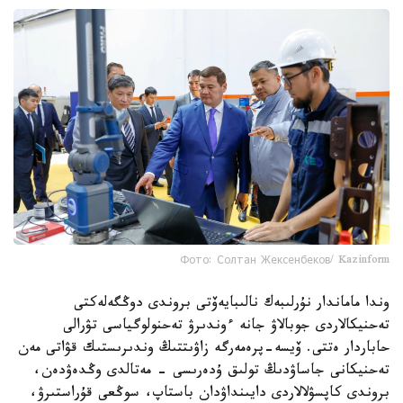
Фото: Солтан Жексенбеков/ Kazinform
وندا ماماندار نۇرلىبەك نالىبايەۆتى بروندى دوڭگەلەكتى
تەحنيكالاردى جوبالاۋ جانە ءوندىرۋ تەحنولوگياسى تۋرالى
حاباردار ەتتى. ۆيسە-پرەمەرگە زاۋىتتىڭ وندىرىستىك قۋاتى مەن
تەحنيكانى جاساۋدىڭ تولىق ۇدەرىسى - مەتالدى وڭدەۋدەن،
بروندى كاپسۋلالاردى دايىنداۋدان باستاپ، سوڭعى قۇراستىرۋ،