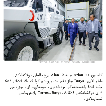
Фото: Солтан Жексенбеков/ Kazinform
كاسىپورىندا Arlan جانە Alan-2 بروندالعان دوڭگەلەكتى
ماشينالارى، Barys جاۋىنگەرلىك بروندى كولىگىنىڭ 4×4, 6×6
جانە 8×8 ولشەمىندەگى مودەلدەرى، سونداي- اق، جۇزەتىن
ءارى دوڭگەلەكتى Terrex-Barys-A 8×8 پلاتفورماسى
شىعارىلادى.