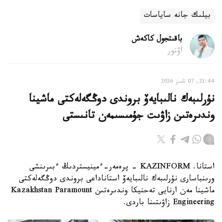
بيلىك جانە ساياسات
باقىتجول كاكەش
اۆتور
21:44, 07 تامىز 2026
نۇرلىبەك نالىبايەۆ بروندى دوڭگەلەكتى ماشينا
وندىرەتىن زاۋىت جۇمىسىمەن تانىستى
استانا. KAZINFORM - پرەمەر-ءمينيستردىڭ ءبىرىنشى
ورىنباسارى نۇرلىبەك نالىبايەۆ استاناداعى بروندى دوڭگەلەكتى
ماشينا مەن ارنايى تەحنيكا وندىرەتىن Kazakhstan Paramount
Engineering زاۋىتىنا باردى.