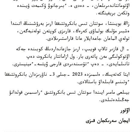
اۆتوماتتاندىرىلعان، - دەدى ە. ءبىرجانوۆ ۇكىمەت ۇيىندە
وتكەن بريفينگتە.
زاڭ بويىنشا، سوتتان تىس بانكروتتىققا ارىز بەرۋشىنىڭ اتىندا
ەشبىر مۇلىك بولماۋى كەرەك، قارىزى كوپتەن تولەنبەگەن،
تولەي الماعان جاعدايلار عانا قاراستىرىلادى.
- ال قازىر تالاپ قويىپ، ارىز جازعانداردىڭ كوبىندە جەكە
اۆتوكولىگى مەن پاتەرى بار. ول ازاماتتار بانكروت دەپ
تانىلمايدى، - دەپ ءتۇسىندىردى قارجى ۆيتسە-ءمينيسترى.
ايتا كەتەيىك، ەلىمىزدە 2023 -جىلى 3- ناۋرىزدان بانكروتتىققا
ءوتىنىم قابىلداۋ باستالادى.
بيىلعى مامىر ايىندا سوتتان تىس بانكروتتىق ءراسىمىن قولدانۋ
جەڭىلدەتىلدى.
اۆتور
ايجان سەرىكجان قىزى