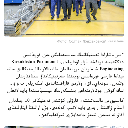
Фото: Солтан Жексенбеков/ Kazinform
ءىس-شارادا تەحنيكانىڭ سەنىمدىلىگى مەن قورعانىس
دەڭگەيىنە ەرەكشە نازار اۋدارىلدى. Kazakhstan Paramount
Engineering شىعارعان بروندالعان ماشينالار بالليستيكالىق جانە
ميناعا قارسى قورعانىس بويىنشا سەرتيفيكاتتاۋ سىناقتارىنان
وتكەن. سونداي-اق، ولاردى قازاقستاندىق اسكەريلەر ب ۇ ۇ-
نىڭ گولان جوتالارىنداعى بىتىمگەرلىك ميسسياسىندا پايدالانعان.
كاسىپورىن مالىمەتىنشە، قارۋلى كۇشتەر تەحنيكانى 10 جىلدان
استام ۋاقىتتان بەرى پايدالانىپ كەلەدى. بۇل ارالىقتا ايتارلىقتاي
اقاۋ نە ىستەن شىعۋ جاعدايلارى تىركەلمەگەن.