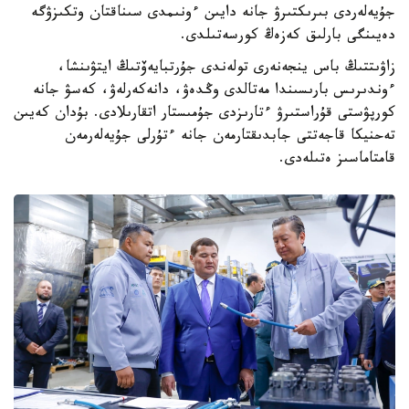
جۇيەلەردى بىرىكتىرۋ جانە دايىن ءونىمدى سىناقتان وتكىزۋگە
دەيىنگى بارلىق كەزەڭ كورسەتىلدى.
زاۋىتتىڭ باس ينجەنەرى تولەندى جۇرتبايەۆتىڭ ايتۋىنشا،
ءوندىرىس بارىسىندا مەتالدى وڭدەۋ، دانەكەرلەۋ، كەسۋ جانە
كورپۋستى قۇراستىرۋ ءتارىزدى جۇمىستار اتقارىلادى. بۇدان كەيىن
تەحنيكا قاجەتتى جابدىقتارمەن جانە ءتۇرلى جۇيەلەرمەن
قامتاماسىز ەتىلەدى.