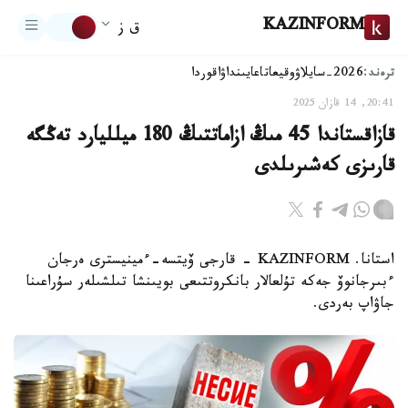
KAZINFORM
ق ز
ترەند:
2026-سايلاۋ
وقيعا
تاعايىنداۋ
اقوردا
20:41, 14 قازان 2025
قازاقستاندا 45 مىڭ ازاماتتىڭ 180 ميلليارد تەڭگە
قارىزى كەشىرىلدى
استانا. KAZINFORM - قارجى ۆيتسە-ءمينيسترى ەرجان
ءبىرجانوۆ جەكە تۇلعالار بانكروتتىعى بويىنشا تىلشىلەر سۇراعىنا
جاۋاپ بەردى.