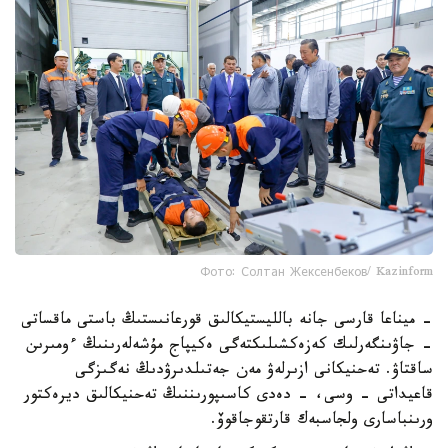
Фото: Солтан Жексенбеков/ Kazinform
- ميناعا قارسى جانە بالليستيكالىق قورعانىستىڭ باستى ماقساتى
- جاۋىنگەرلىك كەزەكشىلىكتەگى ەكيپاج مۇشەلەرىنىڭ ءومىرىن
ساقتاۋ. تەحنيكانى ازىرلەۋ مەن جەتىلدىرۋدىڭ نەگىزگى
قاعيداتى - وسى، - دەدى كاسىپورىننىڭ تەحنيكالىق ديرەكتور
ورىنباسارى ولجاسبەك قارتقوجاقوۆ.