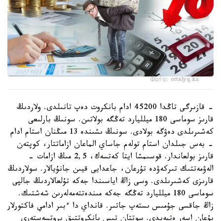
Фото: ortalyq.kz
- قازىرگى تاڭدا 45200 ادام بانكروت دەپ تانىلدى. ولاردىڭ
قارىز سوماسى 180 ميلليارد تەڭگە بولاتىن. سونىڭ بارلىعى
كەشىرىلدى دەۋگە بولادى. سونىڭ ىشىندە 13 مىڭنان استام ادام
- بەس جىلدان استام تولەم جاساي الماعان ازاماتتار، كوپتەن
قارىز بولعاندار. قوسىمشا ايتا كەتسەك، 2,5 مىڭ ازامات -
الەۋمەتتىك تىركەۋدە تۇرعان، جاعدايى قيىن جانۇيالار. سولاردىڭ
قارىزى كەشىرىلدى. وسى زاڭ اياسىندا جەكە تۇلعالاردىڭ جالپى
سوماسى 180 ميلليارد تەڭگە جەكە مىندەتتەمەلەرىن شەشتىك.
زاڭ جاقسى جۇمىس ىستەپ جاتىر. قانداي دا ءبىر ادامي فاكتورلار
بۇعان اسەر ەتپەيدى. سوتتان تىس بانكروتتىق پروتسەستەرى