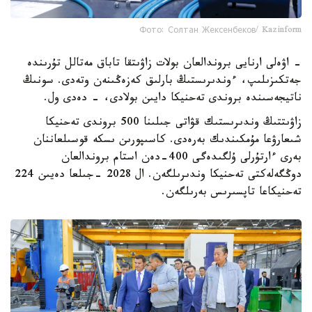
Фото: Солтан Жексенбеков/ Kazinform
- اۋەلى ارنايى بروندالعان بولات زاۋىتقا تاباق مەتالل تۇرىندە
جەتكىزىلىپ، ءوندىرىستىڭ بارلىق كەزەڭىنەن وتەدى. سونىڭ
ناتيجەسىندە بروندى تەحنيكا دايىن بولادى، - دەدى ول.
زاۋىتتىڭ وندىرىستىك قۋاتى جىلىنا 500 بروندى تەحنيكا
شىعارۋعا مۇمكىندىك بەرەدى. كاسىپورىن ىسكە قوسىلعاننان
بەرى ءارتۇرلى ۇلگىدەگى 400-دەن استام بروندالعان
دوڭگەلەكتى تەحنيكا وندىرىلگەن. ال 2028 -جىلعا دەيىن 224
تەحنيكاعا تاپسىرىس بەرىلگەن.