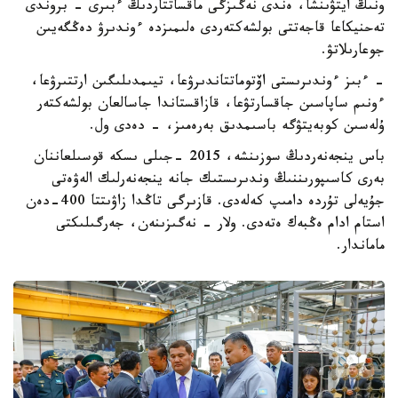
ونىڭ ايتۋىنشا، ەندى نەگىزگى ماقساتتاردىڭ ءبىرى - بروندى
تەحنيكاعا قاجەتتى بولشەكتەردى ەلىمىزدە ءوندىرۋ دەڭگەيىن
جوعارىلاتۋ.
- ءبىز ءوندىرىستى اۆتوماتتاندىرۋعا، تيىمدىلىگىن ارتتىرۋعا،
ءونىم ساپاسىن جاقسارتۋعا، قازاقستاندا جاسالعان بولشەكتەر
ۇلەسىن كوبەيتۋگە باسىمدىق بەرەمىز، - دەدى ول.
باس ينجەنەردىڭ سوزىنشە، 2015 -جىلى ىسكە قوسىلعاننان
بەرى كاسىپورىننىڭ وندىرىستىك جانە ينجەنەرلىك الەۋەتى
جۇيەلى تۇردە دامىپ كەلەدى. قازىرگى تاڭدا زاۋىتتا 400-دەن
استام ادام ەڭبەك ەتەدى. ولار - نەگىزىنەن، جەرگىلىكتى
ماماندار.