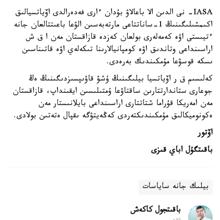
IASA- نى الدىن الا باعالاۋ بۇدان ءارى فەدەرالدى اۆياتسيالىق
اكىمشىلىگىنىڭ 1-ساناتتاعى مارتەبەسىن الۋعا باعىتتالعان جانە
ءتيىستى اۋە كەمەلەرى بولعان كەزدە قازاقستان مەن ا ق ش
اراسىنداعى وتاندىق اۋە كومپانيالارىنا تىكەلەي اۋە قاتىناسىن
ىسكە قوسۋعا مۇمكىندىك بەرەدى.
كەلىسىم ق ر اۆياتسيا بيلىگىنىڭ ۇشۋ قاۋىپسىزدىگىنىڭ ەڭ
جوعارى ستاندارتتارىن ساقتاۋعا ۇمتىلىسىن ايقىنداپ، قازاقستان
مەن امەريكا قۇراما شتاتتارى اراسىنداعى بايلانىستار مەن
ەكونوميكالىق مۇمكىندىكتەردى كەڭەيتۋگە ىقپال ەتەتىن بولادى.
اۆتور
باقىتگۇل اباي قىزى
بيلىك جانە ساياسات
باقىتجول كاكەش