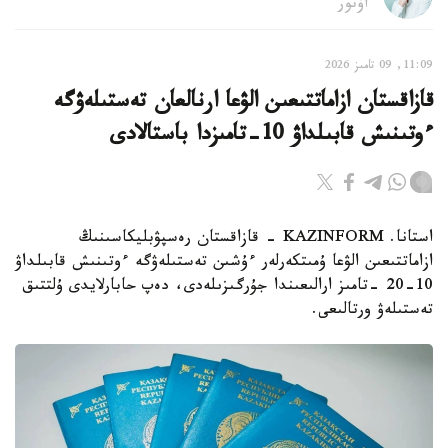
اۆتور
11:09, 09 تامىز 2026
قازاقستان ازاماتتىعىن الۋعا ارنالعان تەستىلەۋگە
ءوتىنىش قابىلداۋ 10-تامىزدا باستالادى
استانا. KAZINFORM - قازاقستان رەسپۋبليكاسىنىڭ
ازاماتتىعىن الۋعا ۇمىتكەرلەر ءۇشىن تەستىلەۋگە ءوتىنىش قابىلداۋ
10-20 -تامىز ارالىعىندا جۇرگىزىلەدى، دەپ حابارلايدى ۇلتتىق
تەستىلەۋ ورتالىعى.