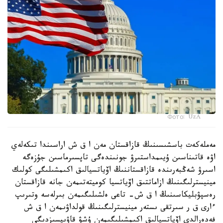
Фото: UzA
مەملەكەت باسشىسىنىڭ قازاقستان مەن ا ق ش اراسىندا تىكەلەي
اۋە قاتىناسىن ۇيىمداستىرۋ جونىندەگى تاپسىرماسىن جۇزەگە
اسىرۋ شەڭبەرىندە قازاقستاننىڭ اۆياتسيالىق اكىمشىلىگى كولىك
مينيسترلىگىنىڭ ازاماتتىق اۆياتسيا كوميتەتىمەن جانە قازاقستان
رەسپۋبليكاسىنىڭ ا ق ش- تاعى ەلشىلىگىمەن بىرلەسە وتىرىپ
ءارى ق ر سىرتقى ىستەر مينيسترلىگىنىڭ قولداۋىمەن ا ق ش
فەدەرالدى اۆياتسيالىق اكىمشىلىگىمەن ۇشۋ قاۋىپسىزدىگى