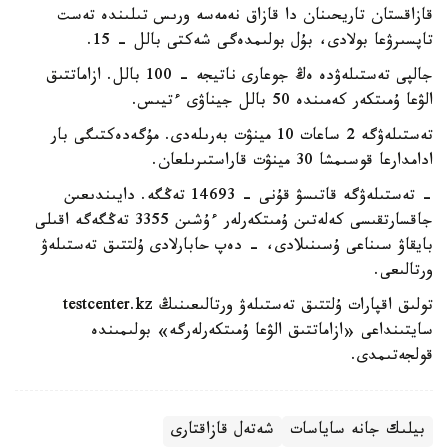
قازاقستان تاريحىنان دا قازاق نەمەسە ورىس تىلىندە تەست
تاپسىرۋعا بولادى، بۇل بولىمدەگى شەكتى بالل - 15.
جالپى تەستىلەۋدە ەڭ جوعارى ناتيجە - 100 بالل. ازاماتتىق
الۋعا ۇمىتكەر كەمىندە 50 بالل جيناۋى ءتيىس.
تەستىلەۋگە 2 ساعات 10 مينۋت بەرىلەدى. مۇگەدەكتىگى بار
ادامدارعا قوسىمشا 30 مينۋت قاراستىرىلعان.
- تەستىلەۋگە قاتىسۋ قۇنى - 14693 تەڭگە. دايىندىعىن
جاقسارتقىسى كەلەتىن ۇمىتكەرلەر ءۇشىن 3355 تەڭگەگە اقىلى
بايقاۋ سىناعى ۇسىنىلادى، - دەپ حابارلادى ۇلتتىق تەستىلەۋ
ورتالىعى.
تولىق اقپارات ۇلتتىق تەستىلەۋ ورتالىعىنىڭ testcenter.kz
سايتىنداعى «ازاماتتىق الۋعا ۇمىتكەرلەرگە» بولىمىندە
قولجەتىمدى.
بيلىك جانە ساياسات
شەتەل قازاقتارى