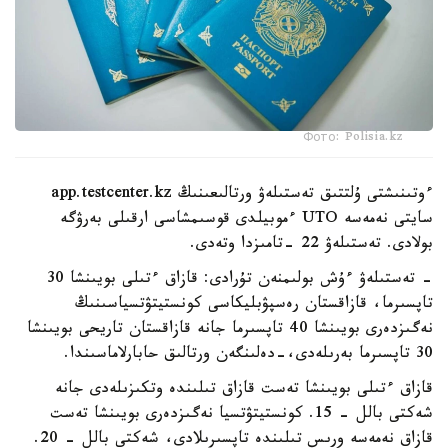
Фото: Polisia.kz
ءوتىنىشتى ۇلتتىق تەستىلەۋ ورتالىعىنىڭ app.testcenter.kz
سايتى نەمەسە UTO ءموبيلدى قوسىمشاسى ارقىلى بەرۋگە
بولادى. تەستىلەۋ 22 -تامىزدا وتەدى.
- تەستىلەۋ ءۇش بولىمنەن تۇرادى: قازاق ءتىلى بويىنشا 30
تاپسىرما، قازاقستان رەسپۋبليكاسى كونستيتۋتسياسىنىڭ
نەگىزدەرى بويىنشا 40 تاپسىرما جانە قازاقستان تاريحى بويىنشا
30 تاپسىرما بەرىلەدى،-دەلىنگەن ورتالىق حابارلاماسىندا.
قازاق ءتىلى بويىنشا تەست قازاق تىلىندە وتكىزىلەدى جانە
شەكتى بالل - 15. كونستيتۋتسيا نەگىزدەرى بويىنشا تەست
قازاق نەمەسە ورىس تىلىندە تاپسىرىلادى، شەكتى بالل - 20.