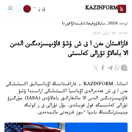
KAZINFORM
ق ز
ترەند:
2026-سايلاۋ
وقيعا
تاعايىنداۋ
اقوردا
10:54, 05 ءساۋىر 2024
قازاقستان مەن ا ق ش ۇشۋ قاۋىپسىزدىگىن الدىن
الا باعالاۋ تۋرالى كەلىستى
استانا. KAZINFORM - قازاقستاننىڭ اۆياتسيالىق اكىمشىلىگى
مەن ا ق ش فەدەرالدى اۆياتسيا اكىمشىلىگى اراسىندا ۇشۋ
قاۋىپسىزدىگىن الدىن الا حالىقارالىق باعالاۋدى (IASA) جۇرگىزۋ
تۋرالى كەلىسىمگە قول قويىلدى. بۇل تۋرالى ق ر كولىك
مينيسترلىگىنىڭ باسپا ءسوز قىزمەتى مالىمدەدى.