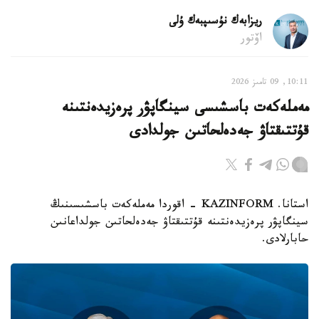
ريزابەك نۇسىپبەك ۇلى
اۆتور
10:11, 09 تامىز 2026
مەملەكەت باسشىسى سينگاپۋر پرەزيدەنتىنە
قۇتتىقتاۋ جەدەلحاتىن جولدادى
استانا. KAZINFORM - اقوردا مەملەكەت باسشىسىنىڭ
سينگاپۋر پرەزيدەنتىنە قۇتتىقتاۋ جەدەلحاتىن جولداعانىن
حابارلادى.