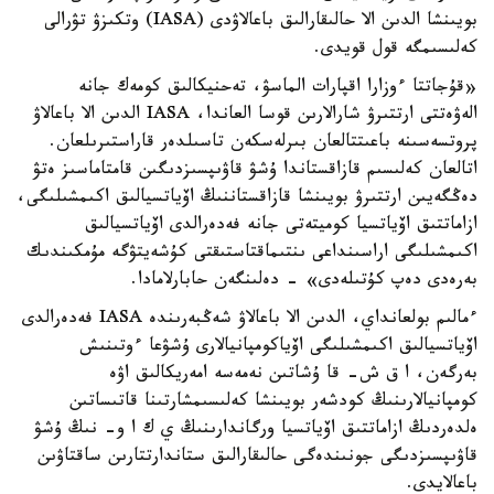
بويىنشا الدىن الا حالىقارالىق باعالاۋدى (IASA) وتكىزۋ تۋرالى
كەلىسىمگە قول قويدى.
«قۇجاتتا ءوزارا اقپارات الماسۋ، تەحنيكالىق كومەك جانە
الەۋەتتى ارتتىرۋ شارالارىن قوسا العاندا، IASA الدىن الا باعالاۋ
پروتسەسىنە باعىتتالعان بىرلەسكەن تاسىلدەر قاراستىرىلعان.
اتالعان كەلىسىم قازاقستاندا ۇشۋ قاۋىپسىزدىگىن قامتاماسىز ەتۋ
دەڭگەيىن ارتتىرۋ بويىنشا قازاقستاننىڭ اۆياتسيالىق اكىمشىلىگى،
ازاماتتىق اۆياتسيا كوميتەتى جانە فەدەرالدى اۆياتسيالىق
اكىمشىلىگى اراسىنداعى ىنتىماقتاستىقتى كۇشەيتۋگە مۇمكىندىك
بەرەدى دەپ كۇتىلەدى» - دەلىنگەن حابارلامادا.
ءمالىم بولعانداي، الدىن الا باعالاۋ شەڭبەرىندە IASA فەدەرالدى
اۆياتسيالىق اكىمشىلىگى اۆياكومپانيالارى ۇشۋعا ءوتىنىش
بەرگەن، ا ق ش- قا ۇشاتىن نەمەسە امەريكالىق اۋە
كومپانيالارىنىڭ كودشەر بويىنشا كەلىسىمشارتىنا قاتىساتىن
ەلدەردىڭ ازاماتتىق اۆياتسيا ورگاندارىنىڭ ي ك ا و- نىڭ ۇشۋ
قاۋىپسىزدىگى جونىندەگى حالىقارالىق ستاندارتتارىن ساقتاۋىن
باعالايدى.