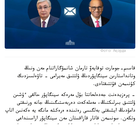
Фото: Ақорда
قاسىم-جومارت توقايەۆ تارمان شانمۋگاراتنام مەن ونىڭ
وتانداستارىن سينگاپۋردىڭ ۇلتتىق مەيرامى - تاۋەلسىزدىك
كۇنىمەن قۇتتىقتادى.
- پرەزيدەنت جەدەلحاتتا بۇل مەرەكە سينگاپۋر حالقى ءۇشىن
ۇلتتىق بىرلىكتىڭ، مەملەكەت دەربەستىگىنىڭ جانە ورنىقتى
دامۋدىڭ ايشىقتى بەلگىسى رەتىندە ەرەكشە مانگە يە ەكەنىن اتاپ
وتكەن. سونىمەن قاتار قازاقستان مەن سينگاپۋر اراسىنداعى
دوستىققا جانە ءوزارا تۇسىنىستىككە نەگىزدەلگەن سان قىرلى
ىنتىماقتاستىق قوس حالىقتىڭ يگىلىگى جولىندا ۇدايى دامي