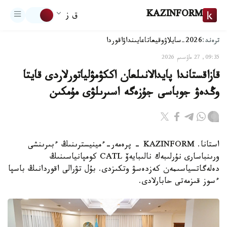
KAZINFORM
ق ز
ترەند:
2026-سايلاۋ
وقيعا
تاعايىنداۋ
اقوردا
09:35, 27 ماۋسىم 2026
قازاقستاندا پايدالانىلعان اككۋمۋلياتورلاردى قايتا
وڭدەۋ جوباسى جۇزەگە اسىرىلۋى مۇمكىن
استانا. KAZINFORM - پرەمەر-ءمينيسترىنىڭ ءبىرىنشى
ورىنباسارى نۇرلىبەك نالىبايەۆ CATL كومپانياسىنىڭ
دەلەگاتسياسىمەن كەزدەسۋ وتكىزدى. بۇل تۋرالى اقوردانىڭ باسپا
ءسوز قىزمەتى حابارلادى.