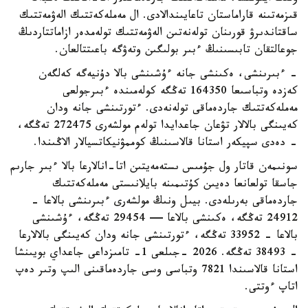
قىزمەتىنە قاراماستان تاعايىندالادى. ال مەملەكەتتىك الەۋمەتتىك
ساقتاندىرۋ قورىنان تولەنەتىن الەۋمەتتىك تولەمدەر ازاماتتاردىڭ
جوعالتقان تابىسىنىڭ ءبىر بولىگىن وتەۋگە باعىتتالعان.
- ءبىرىنشى، ەكىنشى جانە ءۇشىنشى بالا دۇنيەگە كەلگەن
كەزدە وتباسىعا 164350 تەڭگە كولەمىندە ءبىرجولعى
مەملەكەتتىك جاردەماقى تولەنەدى. ءتورتىنشى جانە ودان
كەيىنگى بالالار تۋعان جاعدايدا تولەم مولشەرى 272475 تەڭگە،
- دەدى سپيكەر استانا قالاسىنىڭ كوممۋنيكاتسيالار الاڭىندا.
سونىمەن قاتار ول جۇمىس ىستەمەيتىن اتا-انالارعا بالا ءبىر جارىم
جاسقا تولعانعا دەيىن كۇتىمىنە بايلانىستى مەملەكەتتىك
جاردەماقى بەرىلەدى. بيىل ونىڭ مولشەرى ءبىرىنشى بالاعا -
24912 تەڭگە، ەكىنشى بالاعا — 29454 تەڭگە، ءۇشىنشى
بالاعا - 33952 تەڭگە، ءتورتىنشى جانە ودان كەيىنگى بالالارعا
- 38493 تەڭگە. 2026 -جىلعى 1- تامىزداعى جاعداي بويىنشا
استانا قالاسىندا 7821 وتباسى وسى جاردەماقىنى الىپ وتىر دەپ
اتاپ ءوتتى.