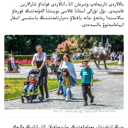
بالالاردى تاربيەلەپ وتىرعان اتا-انالاردى قولداۋ شارالارىن
قامتيدى. بۇل تۋرالى استانا قالاسى بويىنشا الەۋمەتتىك قورعاۋ
سالاسىندا رەتتەۋ جانە باقىلاۋ دەپارتامەنتىنىڭ باسشىسى اسقار
ايماعامبەتوۆ مالىمدەدى.
Фото: Александр Павский/Kazinform
ونىڭ ايتۋىنشا، مەملەكەتتىك جاردەماقىلار اتا-انانىڭ ەڭبەك