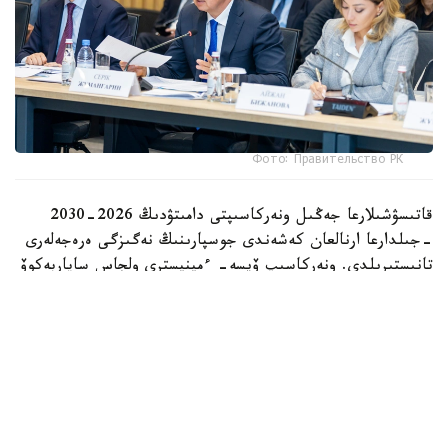
Фото: Правительство РК
قاتىسۋشىلارعا جەڭىل ونەركاسىپتى دامىتۋدىڭ 2026-2030
-جىلدارعا ارنالعان كەشەندى جوسپارىنىڭ نەگىزگى ەرەجەلەرى
تانىستىرىلدى. ونەركاسىپ ۆيسە- ءمينيسترى ولجاس ساپاربەكوۆ
اتاپ وتكەندەي، قۇجات زاڭناما، ساتىپ الۋ تەتىگىن جەتىلدىرۋ،
«كولەڭكەلى» يمپورتقا قارسى ءىس-قيمىل، ينۆەستيتسيا تارتۋ،
وتاندىق برەندتى دامىتۋ مەن كادر دايارلاۋعا ارنالعان 28 ءىس-
شارانى قامتيدى.