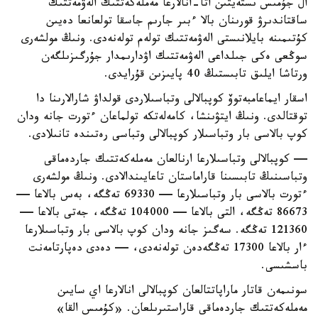
ال جۇمىس ىستەيتىن اتا-انالارعا مەملەكەتتىك الەۋمەتتىك
ساقتاندىرۋ قورىنان بالا ءبىر جارىم جاسقا تولعانعا دەيىن
كۇتىمىنە بايلانىستى الەۋمەتتىك تولەم تولەنەدى. ونىڭ مولشەرى
سوڭعى ەكى جىلداعى الەۋمەتتىك اۋدارىمدار جۇرگىزىلگەن
ورتاشا ايلىق تابىستىڭ 40 پايىزىن قۇرايدى.
اسقار ايماعامبەتوۆ كوپبالالى وتباسىلاردى قولداۋ شارالارىنا دا
توقتالدى. ونىڭ ايتۋىنشا، كامەلەتكە تولماعان ءتورت جانە ودان
كوپ بالاسى بار وتباسىلار كوپبالالى وتباسى رەتىندە تانىلادى.
— كوپبالالى وتباسىلارعا ارنالعان مەملەكەتتىك جاردەماقى
وتباسىنىڭ تابىسىنا قاراماستان تاعايىندالادى. ونىڭ مولشەرى
ءتورت بالاسى بار وتباسىلارعا — 69330 تەڭگە، بەس بالاعا —
86673 تەڭگە، التى بالاعا — 104000 تەڭگە، جەتى بالاعا —
121360 تەڭگە. سەگىز جانە ودان كوپ بالاسى بار وتباسىلارعا
ءار بالاعا 17300 تەڭگەدەن تولەنەدى، — دەدى دەپارتامەنت
باسشىسى.
سونىمەن قاتار ماراپاتتالعان كوپبالالى انالارعا اي سايىن
مەملەكەتتىك جاردەماقى قاراستىرىلعان. «كۇمىس القا»