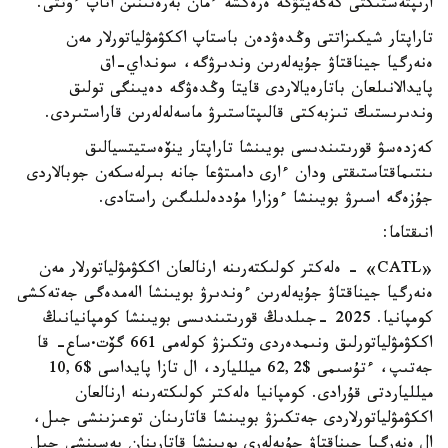
ارىپتەستىكتى كەڭەيتۋگە ەرەكشە ءمان بەرەتىنىن اتاپ ءوتتى.
تاراپتار شيكىزاتتى وڭدەۋدەن باستاپ اككۋمۋلياتورلار مەن
ەنەرگيا جيناقتاۋ جۇيەلەرىن وندىرۋگە، سونداي-اق
پايدالانىلعان باتارەيالاردى قايتا وڭدەۋگە دەيىنگى تولىق
وندىرىستىك تىزبەكتى قالىپتاستىرۋ ماسەلەلەرىن قاراستىردى.
كەزدەسۋ قورىتىندىسى بويىنشا تاراپتار ينۆەستيتسيالىق
ىنتىماقتاستىقتى ودان ءارى دامىتۋعا جانە بىرلەسكەن جوبالاردى
جۇزەگە اسىرۋ بويىنشا ءوزارا مۇددەلىلىگىن راستادى.
انىقتاما:
«CATL» - ەلەكتر كولىكتەرىنە ارنالعان اككۋمۋلياتورلار مەن
ەنەرگيا جيناقتاۋ جۇيەلەرىن ءوندىرۋ بويىنشا الەمدەگى جەتەكشى
كومپانيا. 2025 -جىلدىڭ قورىتىندىسى بويىنشا كومپانيانىڭ
اككۋمۋلياتورلىق ونىمدەردى وتكىزۋ كولەمى 661 گۆت·ساع- قا
جەتىپ، ءتۇسىمى $62,2 ميلليارد، ال تازا پايداسى $10,6
ميللياردتى قۇرادى. كومپانيا ەلەكتر كولىكتەرىنە ارنالعان
اككۋمۋلياتورلاردى جەتكىزۋ بويىنشا قاتارىنان توعىزىنشى جىل،
ال ەنەرگيا جيناقتاۋ جۇيەلەرى بويىنشا قاتارىنان بەسىنشى جىل