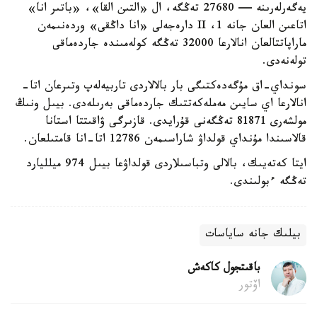
يەگەرلەرىنە — 27680 تەڭگە، ال «التىن القا»، «باتىر انا»
اتاعىن العان جانە 1، II دارەجەلى «انا داڭقى» وردەنىمەن
ماراپاتتالعان انالارعا 32000 تەڭگە كولەمىندە جاردەماقى
تولەنەدى.
سونداي-اق مۇگەدەكتىگى بار بالالاردى تاربيەلەپ وتىرعان اتا-
انالارعا اي سايىن مەملەكەتتىك جاردەماقى بەرىلەدى. بيىل ونىڭ
مولشەرى 81871 تەڭگەنى قۇرايدى. قازىرگى ۋاقىتتا استانا
قالاسىندا مۇنداي قولداۋ شاراسىمەن 12786 اتا-انا قامتىلعان.
ايتا كەتەيىك، بالالى وتباسىلاردى قولداۋعا بيىل 974 ميلليارد
تەڭگە ءبولىندى.
بيلىك جانە ساياسات
باقىتجول كاكەش
اۆتور