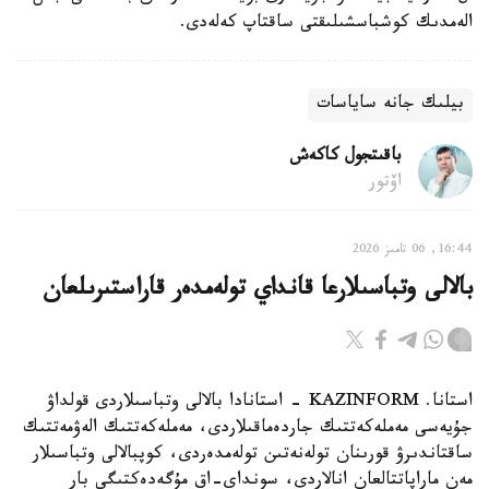
الەمدىك كوشباسشىلىقتى ساقتاپ كەلەدى.
بيلىك جانە ساياسات
باقىتجول كاكەش
اۆتور
16:44, 06 تامىز 2026
بالالى وتباسىلارعا قانداي تولەمدەر قاراستىرىلعان
استانا. KAZINFORM - استانادا بالالى وتباسىلاردى قولداۋ
جۇيەسى مەملەكەتتىك جاردەماقىلاردى، مەملەكەتتىك الەۋمەتتىك
ساقتاندىرۋ قورىنان تولەنەتىن تولەمدەردى، كوپبالالى وتباسىلار
مەن ماراپاتتالعان انالاردى، سونداي-اق مۇگەدەكتىگى بار