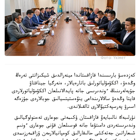
Фото: Үкімет
كەزدەسۋ بارىسىندا قازاقستاندا مينەرالدىق شيكىزاتتى تەرەڭ
وڭدەۋ، اككۋمۋلياتورلىق باتارەيالار، ەنەرگيا جيناقتاۋ
جۇيەلەرىنىڭ ءوندىرىسى جانە پايدالانىلعان اككۋمۋلياتورلاردى
قايتا وڭدەۋ سالالارىنداعى ينۆەستيتسيالىق جوبالاردى جۇزەگە
اسىرۋ پەرسپەكتيۆالارى تالقىلاندى.
نۇرلىبەك نالىبايەۆ قازاقستان ۇكىمەتى جوعارى تەحنولوگيالىق
وندىرىستەردى دامىتۋعا جانە قوسىلعان قۇنى جوعارى ءونىم
شىعاراتىن جەتەكشى حالىقارالىق كومپانيالارمەن ۇزاقمەرزىمدى