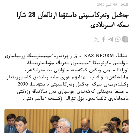
16:28, 06 تامىز 2026
جەڭىل ونەركاسىپتى دامىتۋعا ارنالعان 28 شارا
ىسكە اسىرىلادى
استانا. KAZINFORM - ق ر پرەمەر-ءمينيسترىنىڭ ورىنباسارى
-ۇلتتىق ەكونوميكا ءمينيسترى سەرىك جۇمانعاريننىڭ
توراعالىعىمەن وتكەن كەڭەستە جاۋاپتى مينيسترلىكتەر،
«اتامەكەن» ۇ ك پ، «دامۋ» قورى جانە وتاندىق كاسىپورىندار
وكىلدەرىمەن بىرگە جەڭىل ونەركاسىپتى دامىتۋدىڭ 2030
-جىلعا دەيىنگى كەشەندى جوسپارى مەن سالانىڭ وزەكتى
ماسەلەلەرى تالقىلاندى. بۇل تۋرالى ۇكىمەت ءمالىم ەتتى.