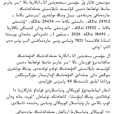
سونىمەن قاتار ول جۇمىس ىستەمەيتىن اتا-انالارعا بالا ءبىر جارىم
جاسقا تولعانعا دەيىن كۇتىمىنە بايلانىستى مەملەكەتتىك
جاردەماقى بەرىلەدى. بيىل ونىڭ مولشەرى ءبىرىنشى بالاعا -
24912 تەڭگە، ەكىنشى بالاعا — 29454 تەڭگە، ءۇشىنشى
بالاعا - 33952 تەڭگە، ءتورتىنشى جانە ودان كەيىنگى بالالارعا
- 38493 تەڭگە. 2026 -جىلعى 1- تامىزداعى جاعداي بويىنشا
استانا قالاسىندا 7821 وتباسى وسى جاردەماقىنى الىپ وتىر دەپ
اتاپ ءوتتى.
ال جۇمىس ىستەيتىن اتا-انالارعا مەملەكەتتىك الەۋمەتتىك
ساقتاندىرۋ قورىنان بالا ءبىر جارىم جاسقا تولعانعا دەيىن
كۇتىمىنە بايلانىستى الەۋمەتتىك تولەم تولەنەدى. ونىڭ مولشەرى
سوڭعى ەكى جىلداعى الەۋمەتتىك اۋدارىمدار جۇرگىزىلگەن
ورتاشا ايلىق تابىستىڭ 40 پايىزىن قۇرايدى.
اسقار ايماعامبەتوۆ كوپبالالى وتباسىلاردى قولداۋ شارالارىنا دا
توقتالدى. ونىڭ ايتۋىنشا، كامەلەتكە تولماعان ءتورت جانە ودان
كوپ بالاسى بار وتباسىلار كوپبالالى وتباسى رەتىندە تانىلادى.
— كوپبالالى وتباسىلارعا ارنالعان مەملەكەتتىك جاردەماقى