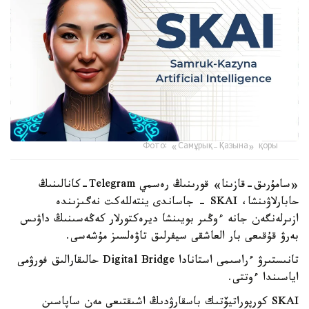
Фото: «Самұрық-Қазына» қоры
«سامۇرىق-قازىنا» قورىنىڭ رەسمي Telegram-كانالىنىڭ
حابارلاۋىنشا، SKAI - جاساندى ينتەللەكت نەگىزىندە
ازىرلەنگەن جانە ءوڭىر بويىنشا ديرەكتورلار كەڭەسىنىڭ داۋىس
بەرۋ قۇقىعى بار العاشقى سيفرلىق تاۋەلسىز مۇشەسى.
تانىستىرۋ ءراسىمى استانادا Digital Bridge حالىقارالىق فورۋمى
اياسىندا ءوتتى.
SKAI كورپوراتيۆتىك باسقارۋدىڭ اشىقتىعى مەن ساپاسىن