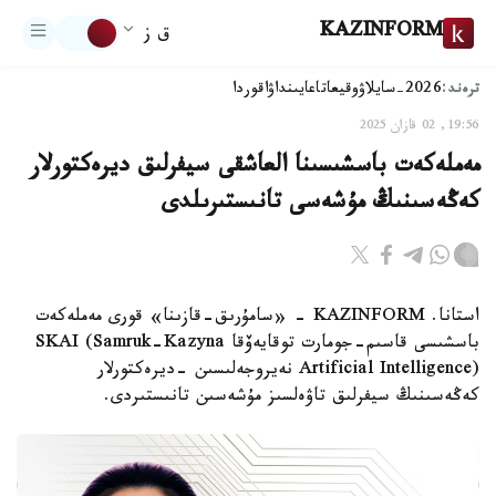
KAZINFORM
ق ز
ترەند:
2026-سايلاۋ
وقيعا
تاعايىنداۋ
اقوردا
19:56, 02 قازان 2025
مەملەكەت باسشىسىنا العاشقى سيفرلىق ديرەكتورلار
كەڭەسىنىڭ مۇشەسى تانىستىرىلدى
استانا. KAZINFORM - «سامۇرىق-قازىنا» قورى مەملەكەت
باسشىسى قاسىم-جومارت توقايەۆقا SKAI (Samruk-Kazyna
Artificial Intelligence) نەيروجەلىسىن -ديرەكتورلار
كەڭەسىنىڭ سيفرلىق تاۋەلسىز مۇشەسىن تانىستىردى.