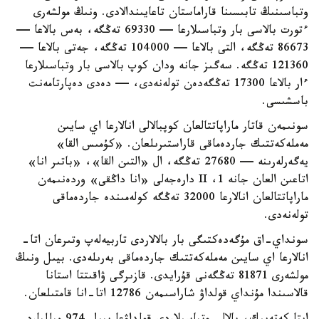
وتباسىنىڭ تابىسىنا قاراماستان تاعايىندالادى. ونىڭ مولشەرى
ءتورت بالاسى بار وتباسىلارعا — 69330 تەڭگە، بەس بالاعا —
86673 تەڭگە، التى بالاعا — 104000 تەڭگە، جەتى بالاعا —
121360 تەڭگە. سەگىز جانە ودان كوپ بالاسى بار وتباسىلارعا
ءار بالاعا 17300 تەڭگەدەن تولەنەدى، — دەدى دەپارتامەنت
باسشىسى.
سونىمەن قاتار ماراپاتتالعان كوپبالالى انالارعا اي سايىن
مەملەكەتتىك جاردەماقى قاراستىرىلعان. «كۇمىس القا»
يەگەرلەرىنە — 27680 تەڭگە، ال «التىن القا»، «باتىر انا»
اتاعىن العان جانە 1، II دارەجەلى «انا داڭقى» وردەنىمەن
ماراپاتتالعان انالارعا 32000 تەڭگە كولەمىندە جاردەماقى
تولەنەدى.
سونداي-اق مۇگەدەكتىگى بار بالالاردى تاربيەلەپ وتىرعان اتا-
انالارعا اي سايىن مەملەكەتتىك جاردەماقى بەرىلەدى. بيىل ونىڭ
مولشەرى 81871 تەڭگەنى قۇرايدى. قازىرگى ۋاقىتتا استانا
قالاسىندا مۇنداي قولداۋ شاراسىمەن 12786 اتا-انا قامتىلعان.