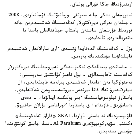
ارتتىرۋدىڭ جاڭا قۇرالى بولماق.
نەيروجەلى ىشكى جانە سىرتقى نورماتيۆتىك قۇجاتتاردى، 2008
-جىلدان بەرگى ديرەكتورلار كەڭەسىنىڭ شەشىمدەرىن جانە
قوردىڭ قۇرىلعان ساتىنەن باستاپ جيناقتالعان باسقا دا
ماتەريالداردى تالدايدى.
بۇل - كەڭەستىڭ الدەقايدا ۇتىمدى ءارى سارالانعان شەشىمدەر
قابىلداۋىنا مۇمكىندىك بەرەدى.
- جاساندى ينتەللەكت نەگىزىندەگى نەيروجەلىنىڭ ديرەكتورلار
كەڭەسىنە تاعايىندالۋى - بۇل ناعىز كۆانتتىق سەرپىلىس:
تەحنولوگيا مەن ادامدار شەشىمدى بىرلەسە قابىلدايدى، ال
سيفرلاندىرۋ تەك قانا بيزنەس-پروتسەستەرمەن شەكتەلمەي،
باسقارۋ فيلوسوفياسىنىڭ ءبىر بولىگىنە اينالۋدا، - دەدى
«سامۇرىق-قازىنا» ا ق باسقارما ءتوراعاسى نۇرلان جاقىپوۆ.
قاۋىپسىزدىك تە باستى نازاردا: SKAI «قازاق تەلەكومنىڭ»
ەكىنشى سۋپەركومپيۋتەرى Al Farabium-نىڭ جابىق كونتۋرىندا
جۇمىس ىستەيدى.