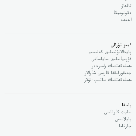
تالداۋ
ەكونوميكا
الەمدە
ءبىز تۋرالى
پايدالانۋشىلىق كەلىسىم
قۇپىيالىلىق ساياساتى
مەملەكەتتىك رامىزدەر
جەمقورلىققا قارسى شارالار
مەملەكەتتىك ساتىپ الۋلار
باسقا
سايت كارتاسى
بايلانىس
جارناما