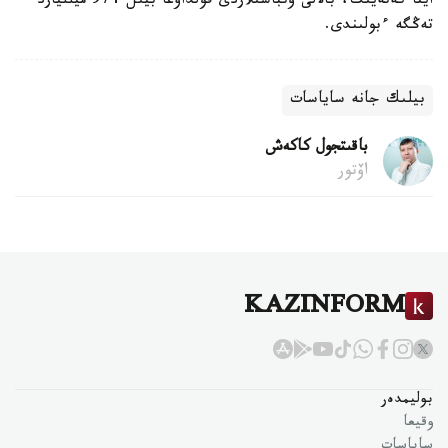
ايتا كەتەيىك، بالالى وتباسىلاردى قولداۋعا بيىل 974 ميلليارد
تەڭگە ءبولىندى.
بيلىك جانە ساياسات
باقىتجول كاكەش
اۆتور
KAZINFORM
بوليمدەر
وقيعا
ساياسات