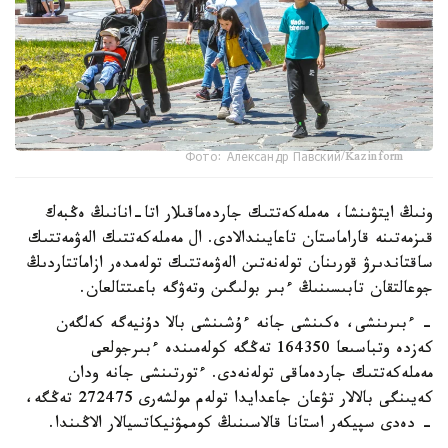
Фото: Александр Павский/Kazinform
ونىڭ ايتۋىنشا، مەملەكەتتىك جاردەماقىلار اتا-انانىڭ ەڭبەك
قىزمەتىنە قاراماستان تاعايىندالادى. ال مەملەكەتتىك الەۋمەتتىك
ساقتاندىرۋ قورىنان تولەنەتىن الەۋمەتتىك تولەمدەر ازاماتتاردىڭ
جوعالتقان تابىسىنىڭ ءبىر بولىگىن وتەۋگە باعىتتالعان.
- ءبىرىنشى، ەكىنشى جانە ءۇشىنشى بالا دۇنيەگە كەلگەن
كەزدە وتباسىعا 164350 تەڭگە كولەمىندە ءبىرجولعى
مەملەكەتتىك جاردەماقى تولەنەدى. ءتورتىنشى جانە ودان
كەيىنگى بالالار تۋعان جاعدايدا تولەم مولشەرى 272475 تەڭگە،
- دەدى سپيكەر استانا قالاسىنىڭ كوممۋنيكاتسيالار الاڭىندا.