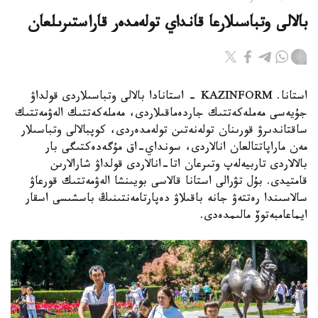
بالالى وتباسىلارعا قانداي تولەمدەر قاراستىرىلعان
استانا. KAZINFORM - استانادا بالالى وتباسىلاردى قولداۋ
جۇيەسى مەملەكەتتىك جاردەماقىلاردى، مەملەكەتتىك الەۋمەتتىك
ساقتاندىرۋ قورىنان تولەنەتىن تولەمدەردى، كوپبالالى وتباسىلار
مەن ماراپاتتالعان انالاردى، سونداي-اق مۇگەدەكتىگى بار
بالالاردى تاربيەلەپ وتىرعان اتا-انالاردى قولداۋ شارالارىن
قامتيدى. بۇل تۋرالى استانا قالاسى بويىنشا الەۋمەتتىك قورعاۋ
سالاسىندا رەتتەۋ جانە باقىلاۋ دەپارتامەنتىنىڭ باسشىسى اسقار
ايماعامبەتوۆ مالىمدەدى.