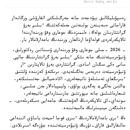
Фото: halyq-uni.kz
رەسپۋبليكالىق بيۋدجەت جانە جەرگىلىكتى اتقارۋشى ورگاندار
قاراجاتى ەسەبىنەن بولىنەتىن مەملەكەتتىك ءبىلىم بەرۋ
گرانتتارىنان بولەك، ەلىمىزدىڭ جوعارى وقۋ ورىندارىندا
تالاپكەرلەردى قولداۋعا ارنالعان وزىندىك باعدارلامالار بار.
- 2026 -جىلى جوعارى وقۋ ورىندارى ۇسىناتىن رەكتورلىق،
ۋنيۆەرسيتەتتىك جانە ىشكى ءبىلىم بەرۋ گرانتتارىنىڭ جالپى
سانى ەكى مىڭنان اسادى. گرانتتاردى بەرۋ تالاپتارىن ءار
ۋنيۆەرسيتەت دەربەس بەلگىلەيدى. ىرىكتەۋ كەزىندە ۇلتتىق
ءبىرىڭعاي تەستىلەۋ ناتيجەلەرى، اكادەميالىق جەتىستىكتەر،
«التىن بەلگى» يەگەرى بولۋى، وليمپيادالار مەن عىلىمي،
شىعارماشىلىق جانە سپورتتىق جارىستارداعى ناتيجەلەر،
سونداي-اق تالاپكەردىڭ الەۋمەتتىك جاعدايى ەسكەرىلەدى، -
دەلىنگەن مينيسترلىك مالىمەتىندە.
ەڭ ءىرى باعدارلامالاردىڭ ءبىرى قوجا احمەت ياساۋي اتىنداعى
حالىقارالىق قازاق-تۇرىك ۋنيۆەرسيتەتىندە جۇزەگە اسىرىلادى.