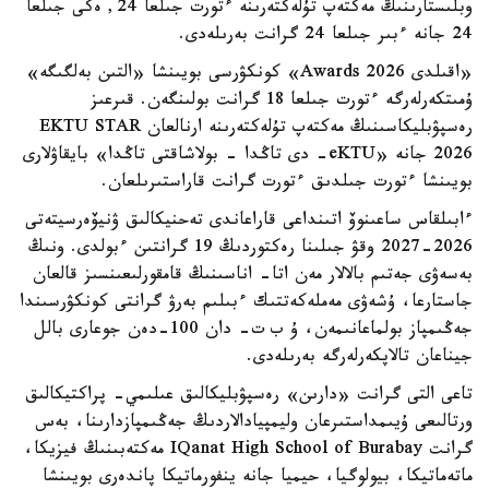
وبلىستارىنىڭ مەكتەپ تۇلەكتەرىنە ءتورت جىلعا 24, ەكى جىلعا
24 جانە ءبىر جىلعا 24 گرانت بەرىلەدى.
«اقىلدى Awards 2026» كونكۋرسى بويىنشا «التىن بەلگىگە»
ۇمىتكەرلەرگە ءتورت جىلعا 18 گرانت بولىنگەن. قىرعىز
رەسپۋبليكاسىنىڭ مەكتەپ تۇلەكتەرىنە ارنالعان EKTU STAR
2026 جانە «eKTU- دى تاڭدا - بولاشاقتى تاڭدا» بايقاۋلارى
بويىنشا ءتورت جىلدىق ءتورت گرانت قاراستىرىلعان.
ءابىلقاس ساعىنوۆ اتىنداعى قاراعاندى تەحنيكالىق ۋنيۆەرسيتەتى
2026-2027 وقۋ جىلىنا رەكتوردىڭ 19 گرانتىن ءبولدى. ونىڭ
بەسەۋى جەتىم بالالار مەن اتا- اناسىنىڭ قامقورلىعىنسىز قالعان
جاستارعا، ۇشەۋى مەملەكەتتىك ءبىلىم بەرۋ گرانتى كونكۋرسىندا
جەڭىمپاز بولماعانىمەن، ۇ ب ت- دان 100-دەن جوعارى بالل
جيناعان تالاپكەرلەرگە بەرىلەدى.
تاعى التى گرانت «دارىن» رەسپۋبليكالىق عىلىمي- پراكتيكالىق
ورتالىعى ۇيىمداستىرعان وليمپيادالاردىڭ جەڭىمپازدارىنا، بەس
گرانت IQanat High School of Burabay مەكتەبىنىڭ فيزيكا،
ماتەماتيكا، بيولوگيا، حيميا جانە ينفورماتيكا پاندەرى بويىنشا