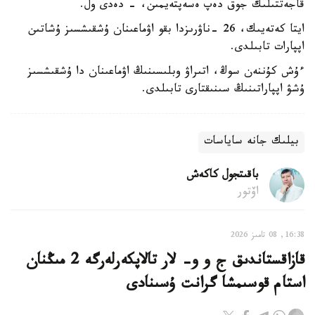
قاجەتتىلىك جوق دەپ ەسەپتەيمىن، - دەدى ول.
ايتا كەتەيىك، 26 -ناۋرىزدا بقو اۋماعىنان ۇشقىشسىز ۇشاتىن
اپپارات تابىلدى.
ءۇش كۇننەن سوڭ، اتىراۋ وبلىسىنىڭ اۋماعىنان دا ۇشقىشسىز
ۇشۋ اپپاراتىنىڭ سىنىقتارى تابىلدى.
بيلىك جانە ساياسات
باقىتجول كاكەش
اۆتور
16:38, 08 تامىز 2026
قازاقستاندىق ج و و- لار تالاپكەرلەرگە 2 مىڭنان
استام قوسىمشا گرانت ۇسىنادى