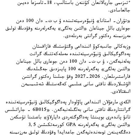
ءتىزىمى جاريالانعان كۇننەن باستالىپ، 18-تامىزعا دەيىن
جالعاسادى.
«تۇران- استانا» ۋنيۆەرسيتەتىندە ۇ ب ت- دان 100 دەن
جوعارى بالل جيناعان «التىن بەلگى» يەگەرلەرىنە وقۋدىڭ تولىق
مەرزىمىنە رەكتور گرانتى بەرىلەدى.
وزبەكالى جانىبەكوۆ اتىنداعى وڭتۇستىك قازاقستان
پەداگوگيكالىق ۋنيۆەرسيتەتىندە مەملەكەتتىك گرانت
يەلەنبەگەن، ۇ ب ت- دان 100 دەن جوعارى بالل جيناعان
«التىن بەلگى» يەگەرلەرىنە 100 پايىزدىق جەڭىلدىك
قاراستىرىلعان. 2026-2027 وقۋ جىلىنا رەكتور گرانتىن
الۋشىلاردىڭ ناقتى سانى عىلىمي كەڭەستىڭ شەشىمىمەن
انىقتالادى.
الكەي مارعۇلان اتىنداعى پاۆلودار پەداگوگيكالىق ۋنيۆەرسيتەتىندە
گرانتتاردىڭ ناقتى سانى بەلگىلەنبەگەن. «6B015 - جاراتىلىس
تانۋ پاندەرى بويىنشا پەداگوگتەردى دايارلاۋ» باعىتىنا تۇسكەن
«التىن بەلگى» يەگەرلەرىنە GPA كورسەتكىشىن 3,5
دەڭگەيىنەن تومەندەتپەگەن جاعدايدا وقۋدىڭ تولىق مەرزىمىنە