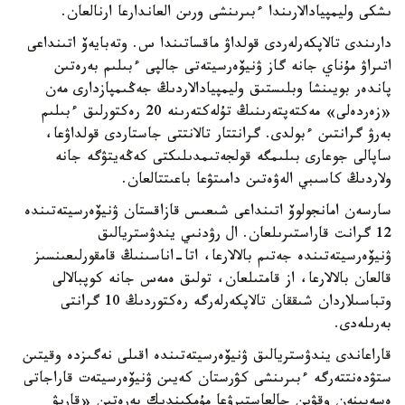
ىشكى وليمپيادالارىندا ءبىرىنشى ورىن العاندارعا ارنالعان.
دارىندى تالاپكەرلەردى قولداۋ ماقساتىندا س. وتەبايەۆ اتىنداعى
اتىراۋ مۇناي جانە گاز ۋنيۆەرسيتەتى جالپى ءبىلىم بەرەتىن
پاندەر بويىنشا وبلىستىق وليمپيادالاردىڭ جەڭىمپازدارى مەن
«زەردەلى» مەكتەپتەرىنىڭ تۇلەكتەرىنە 20 رەكتورلىق ءبىلىم
بەرۋ گرانتىن ءبولدى. گرانتتار تالانتتى جاستاردى قولداۋعا،
ساپالى جوعارى بىلىمگە قولجەتىمدىلىكتى كەڭەيتۋگە جانە
ولاردىڭ كاسىبي الەۋەتىن دامىتۋعا باعىتتالعان.
سارسەن امانجولوۆ اتىنداعى شىعىس قازاقستان ۋنيۆەرسيتەتىندە
12 گرانت قاراستىرىلعان. ال رۋدنىي يندۋستريالىق
ۋنيۆەرسيتەتىندە جەتىم بالالارعا، اتا-اناسىنىڭ قامقورلىعىنسىز
قالعان بالالارعا، از قامتىلعان، تولىق ەمەس جانە كوپبالالى
وتباسىلاردان شىققان تالاپكەرلەرگە رەكتوردىڭ 10 گرانتى
بەرىلەدى.
قاراعاندى يندۋستريالىق ۋنيۆەرسيتەتىندە اقىلى نەگىزدە وقيتىن
ستۋدەنتتەرگە ءبىرىنشى كۋرستان كەيىن ۋنيۆەرسيتەت قاراجاتى
ەسەبىنەن وقۋىن جالعاستىرۋعا مۇمكىندىك بەرەتىن «قاريۋ