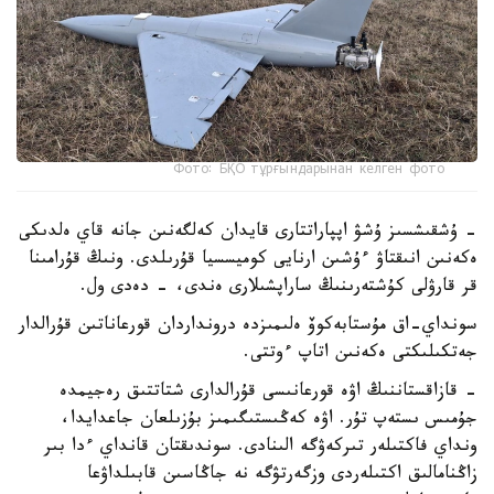
Фото: БҚО тұрғындарынан келген фото
- ۇشقىشسىز ۇشۋ اپپاراتتارى قايدان كەلگەنىن جانە قاي ەلدىكى
ەكەنىن انىقتاۋ ءۇشىن ارنايى كوميسسيا قۇرىلدى. ونىڭ قۇرامىنا
قر قارۋلى كۇشتەرىنىڭ ساراپشىلارى ەندى، - دەدى ول.
سونداي-اق مۇستابەكوۆ ەلىمىزدە درونداردان قورعاناتىن قۇرالدار
جەتكىلىكتى ەكەنىن اتاپ ءوتتى.
- قازاقستاننىڭ اۋە قورعانىسى قۇرالدارى شتاتتىق رەجيمدە
جۇمىس ىستەپ تۇر. اۋە كەڭىستىگىمىز بۇزىلعان جاعدايدا،
ونداي فاكتىلەر تىركەۋگە الىنادى. سوندىقتان قانداي ءدا بىر
زاڭنامالىق اكتىلەردى وزگەرتۋگە نە جاڭاسىن قابىلداۋعا