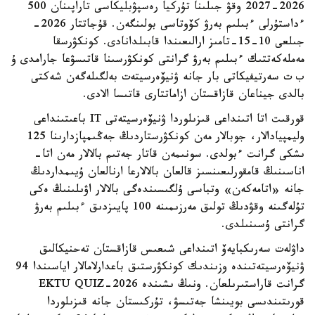
2026-2027 وقۋ جىلىنا تۇركيا رەسپۋبليكاسى تاراپىنان 500
ءداستۇرلى ءبىلىم بەرۋ كۆوتاسى بولىنگەن. قۇجاتتار 2026-
جىلعى 10-15-تامىز ارالىعىندا قابىلدانادى. كونكۋرسقا
مەملەكەتتىك ءبىلىم بەرۋ گرانتى كونكۋرسىنا قاتىسۋعا جارامدى ۇ
ب ت سەرتيفيكاتى بار جانە ۋنيۆەرسيتەت بەلگىلەگەن شەكتى
بالدى جيناعان قازاقستان ازاماتتارى قاتىسا الادى.
قورقىت اتا اتىنداعى قىزىلوردا ۋنيۆەرسيتەتى IT باعىتىنداعى
وليمپيادالار، جوبالار مەن كونكۋرستاردىڭ جەڭىمپازدارىنا 125
ىشكى گرانت ءبولدى. سونىمەن قاتار جەتىم بالالار مەن اتا-
اناسىنىڭ قامقورلىعىنسىز قالعان بالالارعا ارنالعان ۇيىمداردىڭ
جانە «اتامەكەن» وتباسى ۇلگىسىندەگى بالالار اۋىلىنىڭ ەكى
تۇلەگىنە وقۋدىڭ تولىق مەرزىمىنە 100 پايىزدىق ءبىلىم بەرۋ
گرانتى ۇسىنىلدى.
داۋلەت سەرىكبايەۆ اتىنداعى شىعىس قازاقستان تەحنيكالىق
ۋنيۆەرسيتەتىندە وزىندىك كونكۋرستىق باعدارلامالار اياسىندا 94
گرانت قاراستىرىلعان. ونىڭ ىشىندە EKTU QUIZ-2026
قورىتىندىسى بويىنشا جەتىسۋ، تۇركىستان جانە قىزىلوردا