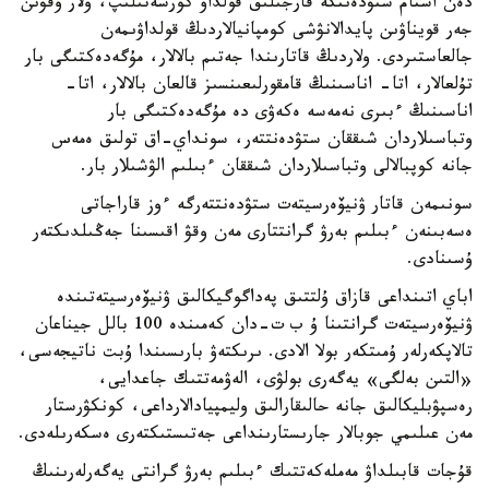
دەن استام ستۋدەنتكە قارجىلىق قولداۋ كورسەتىلىپ، ولار وقۋىن
جەر قويناۋىن پايدالانۋشى كومپانيالاردىڭ قولداۋىمەن
جالعاستىردى. ولاردىڭ قاتارىندا جەتىم بالالار، مۇگەدەكتىگى بار
تۇلعالار، اتا- اناسىنىڭ قامقورلىعىنسىز قالعان بالالار، اتا-
اناسىنىڭ ءبىرى نەمەسە ەكەۋى دە مۇگەدەكتىگى بار
وتباسىلاردان شىققان ستۋدەنتتەر، سونداي-اق تولىق ەمەس
جانە كوپبالالى وتباسىلاردان شىققان ءبىلىم الۋشىلار بار.
سونىمەن قاتار ۋنيۆەرسيتەت ستۋدەنتتەرگە ءوز قاراجاتى
ەسەبىنەن ءبىلىم بەرۋ گرانتتارى مەن وقۋ اقىسىنا جەڭىلدىكتەر
ۇسىنادى.
اباي اتىنداعى قازاق ۇلتتىق پەداگوگيكالىق ۋنيۆەرسيتەتىندە
ۋنيۆەرسيتەت گرانتىنا ۇ ب ت-دان كەمىندە 100 بالل جيناعان
تالاپكەرلەر ۇمىتكەر بولا الادى. ىرىكتەۋ بارىسىندا ۇبت ناتيجەسى،
«التىن بەلگى» يەگەرى بولۋى، الەۋمەتتىك جاعدايى،
رەسپۋبليكالىق جانە حالىقارالىق وليمپيادالارداعى، كونكۋرستار
مەن عىلىمي جوبالار جارىستارىنداعى جەتىستىكتەرى ەسكەرىلەدى.
قۇجات قابىلداۋ مەملەكەتتىك ءبىلىم بەرۋ گرانتى يەگەرلەرىنىڭ