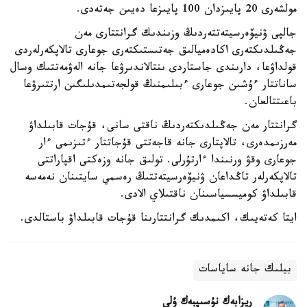
مولشەرى 20 پايىزدان 100 پايىزعا دەيىن جەتەدى.
جالپى ۋنيۆەرسيتەتتەردىڭ وزىندىك گرانتتارى مەن
جەڭىلدىكتەرى اكادەميالىق جەتىستىكتەرى جوعارى تالاپكەرلەردى
قولداۋعا، دارىندى جاستاردى ىنتالاندىرۋعا جانە الەۋمەتتىك وسال
ساناتتار ءۇشىن جوعارى ءبىلىمنىڭ قولجەتىمدىلىگىن ارتتىرۋعا
باعىتتالعان.
گرانتتار مەن جەڭىلدىكتەردىڭ ناقتى سانى، قۇجات قابىلداۋ
مەرزىمدەرى، تالاپتارى جانە قاجەتتى قۇجاتتار ءتىزىمى ءار
جوعارى وقۋ ورنىندا ءارتۇرلى. تولىق جانە وزەكتى اقپاراتتى
تالاپكەرلەر تاڭداعان ۋنيۆەرسيتەتتىڭ رەسمي سايتىنان نەمەسە
قابىلداۋ كوميسسياسىنان ناقتىلاي الادى.
ايتا كەتەيىك، اكىمدىك گرانتتارىنا قۇجات قابىلداۋ باستالدى.
بيلىك جانە ساياسات
ريزابەك نۇسىپبەك ۇلى