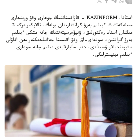
استانا. KAZINFORM - قازاقستاننىڭ جوعارى وقۋ ورىندارى
مەملەكەتتىك ءبىلىم بەرۋ گرانتتارىنان بولەك، تالاپكەرلەرگە 2
مىڭنان استام رەكتورلىق، ۋنيۆەرسيتەتتىك جانە ىشكى ءبىلىم
بەرۋ گرانتىن، سونداي-اق وقۋ اقىسىنا جەڭىلدىكتەر مەن اتاۋلى
ستيپەنديالار ۇسىنادى، دەپ حابارلايدى عىلىم جانە جوعارى
ءبىلىم مينيسترلىگى.