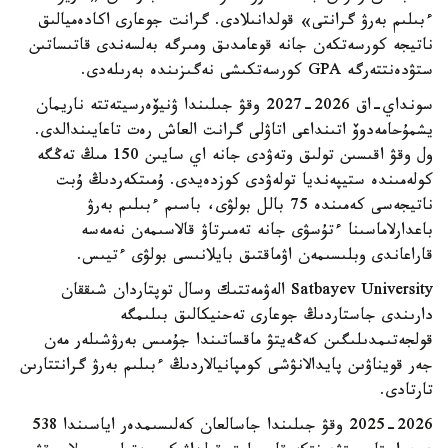
ءبىلىم بەرۋ گرانتى» قولدانىلادى. گرانت جوعارى اكادەميالىق
ناتيجە كورسەتكەن جانە قوعامدىق ومىرگە بەلسەندى قاتىساتىن
ستۋدەنتتەرگە GPA كورسەتكىشى نەگىزىندە بەرىلەدى.
سونداي-اق 2026-2027 وقۋ جىلىندا ۋنيۆەرسيتەتتە ناريمان
يشمۇحامەدوۆ اتىنداعى اتاۋلى گرانت العاش رەت تاعايىندالدى.
ول وقۋ اقىسىن تولىق وتەۋدى جانە اي سايىن 150 مىڭ تەڭگە
كولەمىندە ستيپەنديا تولەۋدى كوزدەيدى. ۇمىتكەردىڭ ۇبت
ناتيجەسى كەمىندە 75 بالل بولۋى، باسىم ءبىلىم بەرۋ
باعدارلاماسىنا ءتۇسۋى جانە تەمىرتاۋ قالاسىمەن نەمەسە
قاراعاندى وبلىسىمەن اۋماقتىق بايلانىسى بولۋى ءتيىس.
Satbayev University الەۋمەتتىك وسال توپتاردان شىققان
دارىندى جاستاردىڭ جوعارى تەحنيكالىق بىلىمگە
قولجەتىمدىلىگىن كەڭەيتۋ ماقساتىندا جۇمىس بەرۋشىلەر مەن
جەر قويناۋىن پايدالانۋشى كومپانيالاردىڭ ءبىلىم بەرۋ گرانتتارىن
تارتادى.
2025-2026 وقۋ جىلىندا جاسالعان كەلىسىمدەر اياسىندا 538