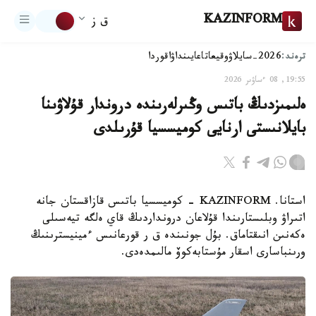
KAZINFORM
ق ز
ترەند:
2026-سايلاۋ
وقيعا
تاعايىنداۋ
اقوردا
19:55, 08 ءساۋىر 2026
ەلىمىزدىڭ باتىس وڭىرلەرىندە دروندار قۇلاۋىنا
بايلانىستى ارنايى كوميسسيا قۇرىلدى
استانا. KAZINFORM - كوميسسيا باتىس قازاقستان جانە
اتىراۋ وبلىستارىندا قۇلاعان درونداردىڭ قاي ەلگە تيەسىلى
ەكەنىن انىقتاماق. بۇل جونىندە ق ر قورعانىس ءمينيسترىنىڭ
ورىنباسارى اسقار مۇستابەكوۆ مالىمدەدى.