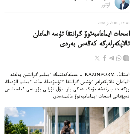
اۆتور
15:43, 08 تامىز 2026
اسحات ايماعامبەتوۆ گرانتقا تۇسە الماعان
تالاپكەرلەرگە كەڭەس بەردى
استانا. KAZINFORM - مەملەكەتتىك ءبىلىم گرانتىن يەلەنە
الماعان تالاپكەرلەر ءۇشىن گرانتقا ءتۇسۋدىڭ جانە ءبىلىم الۋدىڭ
وزگە دە بىرنەشە مۇمكىندىگى بار. بۇل تۋرالى بۇرىنعى ءماجىلىس
دەپۋتاتى اسحات ايماعامبەتوۆ مالىمدەدى.