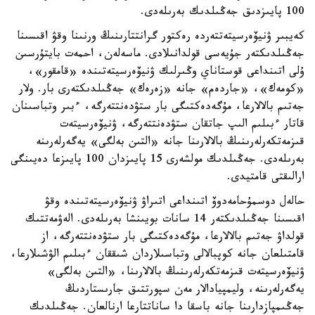
100 پايىزدىق جەڭىلدىك بەرىلەدى.
كەيبىر ۋنيۆەرسيتەتتەردە رەكتور گرانتتارىنىڭ ورنىنا وقۋ اقىسىنا
جەڭىلدىكتەر جۇيەسى قولدانىلادى. ماسەلەن، احمەت بايتۇرسىن
ۇلى اتىنداعى قوستاناي وڭىرلىك ۋنيۆەرسيتەتىندە «قامقور»،
«كومەك»، «جاردەم» جانە «زەرەك» جەڭىلدىكتەرى بار. ولار
جەتىم بالالارعا، مۇگەدەكتىگى بار ستۋدەنتتەرگە، ءبىر وتباسىنان
قاتار ءبىلىم الىپ جاتقان ستۋدەنتتەرگە، ۋنيۆەرسيتەت
قىزمەتكەرلەرىنىڭ بالالارىنا جانە «التىن بەلگى» يەگەرلەرىنە
بەرىلەدى. جەڭىلدىك مولشەرى 15 پايىزدان 100 پايىزعا دەيىنگى
ارالىقتى قامتيدى.
حالەل دوسمۇحامەدوۆ اتىنداعى اتىراۋ ۋنيۆەرسيتەتىندە وقۋ
اقىسىنا جەڭىلدىكتەر 14 سانات بويىنشا بەرىلەدى. الەۋمەتتىك
قولداۋ جەتىم بالالارعا، مۇگەدەكتىگى بار ستۋدەنتتەرگە، از
قامتىلعان جانە كوپبالالى وتباسىلاردان شىققان ءبىلىم الۋشىلارعا،
ۋنيۆەرسيتەت قىزمەتكەرلەرىنىڭ بالالارىنا، «التىن بەلگى»
يەگەرلەرىنە، وليمپيادالار مەن سپورتتىق جارىستاردىڭ
جەڭىمپازدارىنا جانە باسقا دا ساناتتارعا ارنالعان. جەڭىلدىك