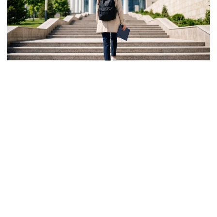
Фото: Ғылым және жоғары білім министрлігі
ونىڭ ايتۋىنشا، گرانت كونكۋرسىنىڭ ناتيجەسى تالاپكەر ءۇشىن
بارلىق مۇمكىندىك اياقتالدى دەگەندى بىلدىرمەيدى.
- باستىسى - ءالى دە گرانتتى جەڭىپ الۋعا مۇمكىندىك بار.
بىرىنشىدەن، اكىمدىكتەردىڭ گرانتتارى بار. بىرنەشە مىڭ
گرانت جەرگىلىكتى بيۋدجەتتەن بولىنەدى. ەكىنشىدەن،
«قازاقستان حالقىنا» قورىنىڭ گرانتتارى تاعى بار، - دەدى
اسحات ايماعامبەتوۆ.
سونداي-اق كەيبىر تالاپكەرلەر ءتۇرلى سەبەپپەن جەڭىپ العان