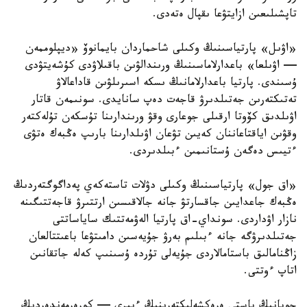
تاپشىلىعىن ازايتۋعا ىقپال ەتەدى.
«اۋىل» پارتياسىنىڭ وكىلى شاحماردان بايمانوۆ «ديپلوممەن
— اۋىلعا» باعدارلاماسىنىڭ ورىندالۋىن باقىلاۋدى كۇشەيتۋدى
ۇسىندى. پارتيا باعدارلامانىڭ ىسكە اسىرىلۋىن قاداعالاۋ
تەتىكتەرىن جەتىلدىرۋ قاجەت دەپ سانايدى. سونىمەن قاتار
اۋىلدىق كۆوتا ارقىلى جوعارى وقۋ ورىندارىنا تۇسكەن تۇلەكتەر
وقۋىن اياقتاعاننان كەيىن تۋعان اۋىلدارىنا بارىپ ەڭبەك ەتۋى
ءتيىس دەگەن ۇستانىمىن ءبىلدىردى.
«اق جول» پارتياسىنىڭ وكىلى دۋلات تاستەكەي پەداگوگتەردىڭ
ەڭبەك جاعدايىن جاقسارتۋ جانە جالاقىسىن ارتتىرۋ قاجەتتىگىنە
نازار اۋداردى. سونداي-اق پارتيا الەۋمەتتىك ساياساتتى
جەتىلدىرۋگە جانە ءبىلىم بەرۋ جۇيەسىن دامىتۋعا باعىتتالعان
زاڭنامالىق باستامالاردى جۇيەلى تۇردە ۇسىنىپ كەلە جاتقانىن
اتاپ ءوتتى.
جوبانىڭ باستى ەرەكشەلىكتەرىنىڭ ءبىرى — كورەرمەندەردىڭ