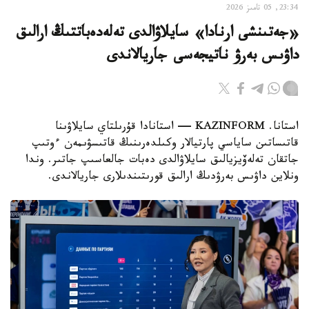
23:34, 05 تامىز 2026
«جەتىنشى ارنادا» سايلاۋالدى تەلەدەباتتىڭ ارالىق
داۋىس بەرۋ ناتيجەسى جاريالاندى
استانا. KAZINFORM — استانادا قۇرىلتاي سايلاۋىنا
قاتىساتىن ساياسي پارتيالار وكىلدەرىنىڭ قاتىسۋىمەن ءوتىپ
جاتقان تەلەۆيزيالىق سايلاۋالدى دەبات جالعاسىپ جاتىر. وندا
ونلاين داۋىس بەرۋدىڭ ارالىق قورىتىندىلارى جاريالاندى.