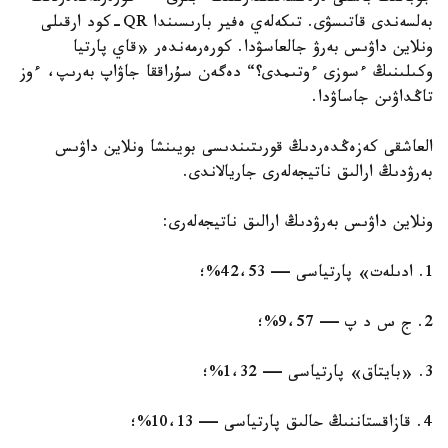
بەلسەندى قاتىسۋى. تىكەلەي ەفير بارىسىندا QR-كود ارقىلى
ونلاين داۋىس بەرۋ جالعاسۋدا. كورەرمەندەر «قاي پارتيا
وكىلىنىڭ ءسوزى ءوتىمدى؟“ دەگەن سۇراققا جاۋاپ بەرىپ، ءوز
تاڭداۋىن جاساۋدا.
العاشقى كەزەڭدەردىڭ قورىتىندىسى بويىنشا ونلاين داۋىس
بەرۋدىڭ ارالىق ناتيجەلەرى جاريالاندى.
ونلاين داۋىس بەرۋدىڭ ارالىق ناتيجەلەرى:
1. ادىلەت» پارتياسى — 42،53%؛
2. ج س د پ — 9،57%؛
3. «بايتاق» پارتياسى — 1،32%؛
4. قازاقستاننىڭ حالىق پارتياسى — 10،13%؛