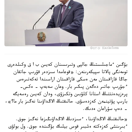
Фото: Кazinform
بۇگىن ءماجىلىستىڭ جالپى وتىرىسىنان كەيىن ب ا ق وكىلدەرى
تومەنگى پالاتا سپيكەرىنەن: «قوعامدا سىزدەر قۇرىپ جاتقان
جاڭا قازاقستان مەن ەسكى قازاقستان اراسىندا تەكەتىرەس
ءجۇرىپ جاتىر دەگەن پىكىر بار. وعان سەبەپ - ەكس-
پرەزيدەنتتىڭ استانا كلۋبىن وتكىزۋى، ودان كەيىن رەسەيگە
بارىپ پۋتينمەن كەزدەسۋى. حالىقتىڭ الاڭداۋىنا نەگىز بار ما؟»،
- دەپ سۇراعان ەدىك.
«حالىقتىڭ الاڭداۋىنا، ءسىزدىڭ الاڭداۋىڭىزعا نەگىز جوق.
ءبىرىنشى كەزەكتە ەشبىر قوس بيلىك بۇگىندە جوق. ول بولۋى