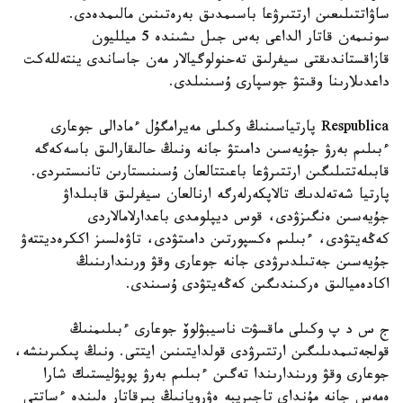
ساۋاتتىلىعىن ارتتىرۋعا باسىمدىق بەرەتىنىن مالىمدەدى.
سونىمەن قاتار الداعى بەس جىل ىشىندە 5 ميلليون
قازاقستاندىقتى سيفرلىق تەحنولوگيالار مەن جاساندى ينتەللەكت
داعدىلارىنا وقىتۋ جوسپارى ۇسىنىلدى.
Respublica پارتياسىنىڭ وكىلى مەيرامگۇل ءمادالى جوعارى
ءبىلىم بەرۋ جۇيەسىن دامىتۋ جانە ونىڭ حالىقارالىق باسەكەگە
قابىلەتتىلىگىن ارتتىرۋعا باعىتتالعان ۇسىنىستارىن تانىستىردى.
پارتيا شەتەلدىك تالاپكەرلەرگە ارنالعان سيفرلىق قابىلداۋ
جۇيەسىن ەنگىزۋدى، قوس ديپلومدى باعدارلامالاردى
كەڭەيتۋدى، ءبىلىم ەكسپورتىن دامىتۋدى، تاۋەلسىز اككرەديتتەۋ
جۇيەسىن جەتىلدىرۋدى جانە جوعارى وقۋ ورىندارىنىڭ
اكادەميالىق ەركىندىگىن كەڭەيتۋدى ۇسىندى.
ج س د پ وكىلى ماقسۋت ناسيبۋلوۆ جوعارى ءبىلىمنىڭ
قولجەتىمدىلىگىن ارتتىرۋدى قولدايتىنىن ايتتى. ونىڭ پىكىرىنشە،
جوعارى وقۋ ورىندارىندا تەگىن ءبىلىم بەرۋ پوپۋليستىك شارا
ەمەس جانە مۇنداي تاجىريبە ەۋروپانىڭ بىرقاتار ەلىندە ءساتتى