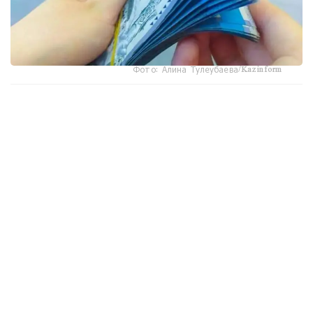
Фото: Алина Тулеубаева/Kazinform
جاڭا تارتىپكە سايكەس، مەملەكەتتىك ستيپەنديا تولەۋ بارىسىندا
وپەراتور مەن جوعارى جانە جوعارى وقۋ ورنىنان كەيىنگى ءبىلىم
بەرۋ ۇيىمدارى «جوعارى ءبىلىمنىڭ ءبىرىڭعاي پلاتفورماسى»
سيفرلىق جۇيەسى ارقىلى جۇمىس ىستەيدى.
جوعارى وقۋ ورىندارى وپەراتورعا ءبىلىم الۋشىلار تۋرالى
مالىمەتتەردى، ارالىق اتتەستاتتاۋ (ەمتيحان سەسسياسى)
ناتيجەلەرىن، ستيپەنديا الۋشىنىڭ ساناتىن جانە ەكىنشى
دەڭگەيلى بانكتەگى نەمەسە ۇلتتىق پوشتا وپەراتورى ارقىلى
اشىلعان اعىمداعى شوتىنىڭ دەرەكتەرىن ءار ايدىڭ 12-سىنەن
كەشىكتىرمەي جىبەرۋى ءتيىس.
ەگەر ايدىڭ 12- ءسى دەمالىس كۇنىنە سايكەس كەلسە، قۇجات