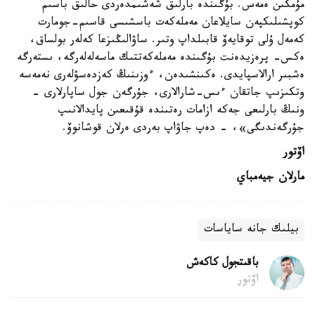
مۇمكىن ەمەس. بۇگىندە بارلىق شەشىمدەردى حالىق باسىم
كوپشىلىكپەن سايلاعان مەملەكەت باسشىسى قاسىم-جومارت
كەمەل ۇلى توقايەۆ قابىلداپ وتىر. ساۋالىڭىزعا كەلەر بولساق،
ەكس- پرەزيدەنت بۇگىندە مەملەكەتتىك ماسەلەلەرگە، ىستەرگە
ەشبىر ارالاسپايدى. ەكىنشىدەن، ءوزىنىڭ كەزدەسۋلەرى نەمەسە
وتكىزىپ جاتقان ءىس-شارالارى، جۇرگەن جول ساپارلارى -
ونىڭ بارلىعى جەكە ازامات رەتىندە قۇقىعىن پايدالانىپ
جۇرگەندىگى»، - دەپ جاۋاپ بەردى ەرلان قوشانوۆ.
اۆتور
مارلان جيەمباي
بيلىك جانە ساياسات
باقىتجول كاكەش
اۆتور