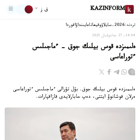
KAZINFORM
ق ز
ترەند:
2026-سايلاۋ
وقيعا
تاعايىنداۋ
اقوردا
14:04, 27 جەلتوقسان 2023
ەلىمىزدە قوس بيلىك جوق - ءماجىلىس
ءتوراعاسى
ەلىمىزدە قوس بيلىك جوق. بۇل تۋرالى ءماجىلىس ءتوراعاسى
ەرلان قوشانوۆ ايتتى، دەپ حابارلايدى قازاقپارات.