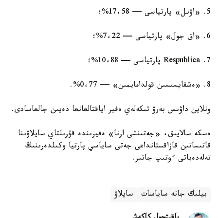
5. «اۋىل» پارتياسى — 17،58%؛
6. «اق جول» پارتياسى — 7،22%؛
7. Respublica پارتياسى — 10،88%؛
8. «ەشقايسىسىن قولدامايمىن» — 0،77%.
ونلاين داۋىس بەرۋ تىكەلەي ەفير اياقتالعانعا دەيىن جالعاسادى.
ەسكە سالايىق، «جەتىنشى ارنا» ەفيرىندە قۇرىلتاي سايلاۋىنا
قاتىساتىن قازاقستانداعى جەتى ساياسي پارتيا وكىلدەرىنىڭ
تەلەدەباتى ءوتىپ جاتىر.
بيلىك جانە ساياسات
سايلاۋ