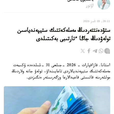
باقىتجول كاكەش
اۆتور
20:11, 05 تامىز 2026
ستۋدەنتتەردىڭ مەملەكەتتىك ستيپەندياسىن
تولەۋدىڭ جاڭا ءتارتىبى بەكىتىلدى
استانا. قازاقپارات - 2026 -جىلعى 31 -شىلدەدە ۇكىمەت
مەملەكەتتىك ستيپەنديالاردى تاعايىنداۋ، تولەۋ جانە ولاردىڭ
مولشەرىنە قاتىستى قاعيدالارعا وزگەرىستەر ەنگىزدى.