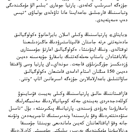
جۇزەگە اسىرىلىپ كەلەدى. پارتيا جوعارى ءبىلىم الۋ مۇمكىندىگى
وتباسىنىڭ قارجىلىق جاعدايىنا عانا تاۋەلدى بولماۋى ءتيىس
دەپ ەسەپتەيدى.
«بايتاق» پارتياسىنىڭ وكىلى اسلان بايزاحانوۆ ەكولوگيالىق
مادەنيەتتى ەرتە جاستان قالىپتاستىرۋدىڭ ماڭىزدىلىعىنا
توقتالدى. ونىڭ ايتۋىنشا، ەكولوگيالىق اعارتۋ جۇمىستارى
بالاباقشادان باستاپ مەملەكەتتىك باسقارۋ جۇيەسىنە دەيىن
ۇزدىكسىز جۇرگىزىلۋى قاجەت. سونداي-اق پارتيا وسى ۋاقىتقا
دەيىن 150 مىڭنان استام ادامدى قامتىعان ەكولوگيالىق
ساۋاتتىلىق باعدارلامالارىن جۇزەگە اسىرعانىن اتاپ ءوتتى.
قازاقستاننىڭ حالىق پارتياسىنىڭ وكىلى بەيبىت قۇسايىنوۆ
كوللەدجدەردى بەيىندى جەكە كومپانيالاردىڭ سەنىمگەرلىك
باسقارۋىنا بەرۋدى ۇسىندى. پارتيانىڭ پىكىرىنشە، بۇل ءتاسىل
ستۋدەنتتەردىڭ وقۋ بارىسىندا وندىرىستىك تاجىريبەدەن وتۋىنە
جانە وقۋ اياقتالعاننان كەيىن ماماندىعى بويىنشا جۇمىسقا
ورنالاسۋىنا مۇمكىندىك بەرىپ، بىلىكتى جۇمىسشى كادرلاردىڭ