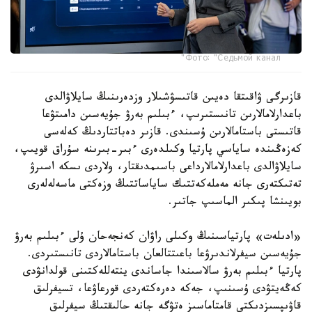
Фото: "Седьмой канал"
قازىرگى ۋاقىتقا دەيىن قاتىسۋشىلار وزدەرىنىڭ سايلاۋالدى
باعدارلامالارىن تانىستىرىپ، ءبىلىم بەرۋ جۇيەسىن دامىتۋعا
قاتىستى باستامالارىن ۇسىندى. قازىر دەباتتاردىڭ كەلەسى
كەزەڭىندە ساياسي پارتيا وكىلدەرى ءبىر-بىرىنە سۇراق قويىپ،
سايلاۋالدى باعدارلامالارداعى باسىمدىقتار، ولاردى ىسكە اسىرۋ
تەتىكتەرى جانە مەملەكەتتىك ساياساتتىڭ وزەكتى ماسەلەلەرى
بويىنشا پىكىر الماسىپ جاتىر.
«ادىلەت» پارتياسىنىڭ وكىلى راۋان كەنجەحان ۇلى ءبىلىم بەرۋ
جۇيەسىن سيفرلاندىرۋعا باعىتتالعان باستامالاردى تانىستىردى.
پارتيا ءبىلىم بەرۋ سالاسىندا جاساندى ينتەللەكتىنى قولدانۋدى
كەڭەيتۋدى ۇسىنىپ، جەكە دەرەكتەردى قورعاۋعا، تسيفرلىق
قاۋىپسىزدىكتى قامتاماسىز ەتۋگە جانە حالىقتىڭ سيفرلىق