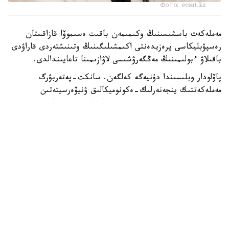
Фото: ocsnt.kz
مەملەكەت باسشىسىنىڭ وكىمىمەن باقىت ەسىموۆا قازاقستان
رەسپۋبليكاسى پرەزيدەنتى اكىمشىلىگىنىڭ وتىنىشتەردى قاراۋدى
باقىلاۋ ءبولىمىنىڭ مەڭگەرۋشىسى لاۋازىمىنا تاعايىندالدى.
پاۆلودار وبلىسىندا دۇنيەگە كەلگەن. سانكت-پەتەربۋرگ
مەملەكەتتىك ينجەنەرلىك-ەكونوميكالىق ۋنيۆەرسيتەتىن
بىتىرگەن (2006، «بولاشاق» باعدارلاماسى بويىنشا).
ەڭبەك جولى: «قازاقستان جاستارى كونگرەسى» زاڭدى تۇلعالار
قاۋىمداستىعىنىڭ مەنەدجەرى، اتقارۋشى ديرەكتور كەڭسەسىنىڭ
باسشىسى (2006-2007)؛ «ساۋدا ساياساتىن دامىتۋ ورتالىعى»
اكتسيونەرلىك قوعامىنىڭ ساراپشىسى (2007-2008)؛ قازاقستان
رەسپۋبليكاسى مەملەكەتتىك قىزمەت ىستەرى اگەنتتىگىنىڭ
ستراتەگيالىق جوسپارلاۋ جانە قوعاممەن بايلانىس ءبولىمىنىڭ
باسشىسى (2008-2010)؛ اقمولا وبلىسىنىڭ جۇمىسپەن قامتۋدى
ۇيلەستىرۋ جانە الەۋمەتتىك باعدارلامالار دەپارتامەنتى
باسشىسىنىڭ ورىنباسارى (2010-2011)؛ اقمولا وبلىسىنىڭ