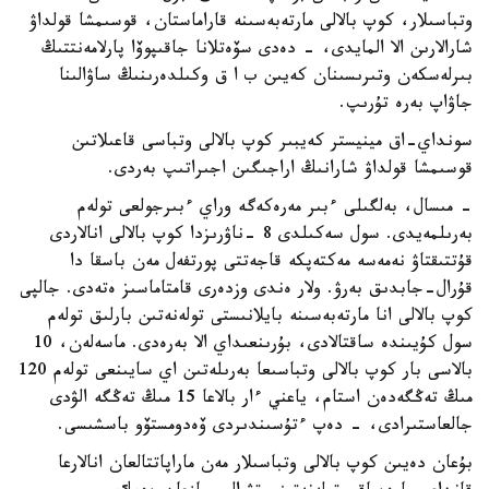
وتباسىلار، كوپ بالالى مارتەبەسىنە قاراماستان، قوسىمشا قولداۋ
شارالارىن الا المايدى، - دەدى سۆەتلانا جاقىپوۆا پارلامەنتتىڭ
بىرلەسكەن وتىرىسىنان كەيىن ب ا ق وكىلدەرىنىڭ ساۋالىنا
جاۋاپ بەرە تۇرىپ.
سونداي-اق مينيستر كەيبىر كوپ بالالى وتباسى قاعىلاتىن
قوسىمشا قولداۋ شارانىڭ اراجىگىن اجىراتىپ بەردى.
- مىسال، بەلگىلى ءبىر مەرەكەگە وراي ءبىرجولعى تولەم
بەرىلمەيدى. سول سەكىلدى 8 -ناۋرىزدا كوپ بالالى انالاردى
قۇتتىقتاۋ نەمەسە مەكتەپكە قاجەتتى پورتفەل مەن باسقا دا
قۇرال-جابدىق بەرۋ. ولار ەندى وزدەرى قامتاماسىز ەتەدى. جالپى
كوپ بالالى انا مارتەبەسىنە بايلانىستى تولەنەتىن بارلىق تولەم
سول كۇيىندە ساقتالادى، بۇرىنعىداي الا بەرەدى. ماسەلەن، 10
بالاسى بار كوپ بالالى وتباسىعا بەرىلەتىن اي سايىنعى تولەم 120
مىڭ تەڭگەدەن استام، ياعني ءار بالاعا 15 مىڭ تەڭگە الۋدى
جالعاستىرادى، - دەپ ءتۇسىندىردى ۆەدومستۆو باسشىسى.
بۇعان دەيىن كوپ بالالى وتباسىلار مەن ماراپاتتالعان انالارعا