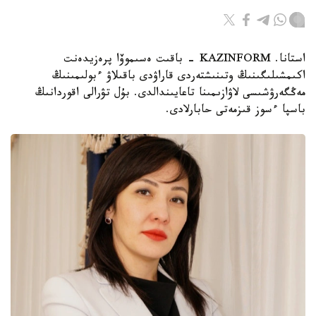
استانا. KAZINFORM - باقىت ەسىموۆا پرەزيدەنت
اكىمشىلىگىنىڭ وتىنىشتەردى قاراۋدى باقىلاۋ ءبولىمىنىڭ
مەڭگەرۋشىسى لاۋازىمىنا تاعايىندالدى. بۇل تۋرالى اقوردانىڭ
باسپا ءسوز قىزمەتى حابارلادى.