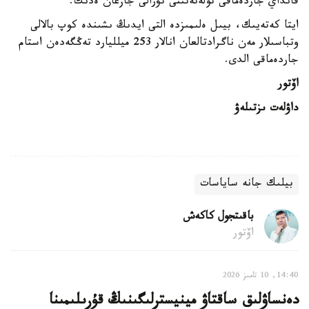
قانداي جاردەماقى تولەنەتىنى تۋرالى جازعان ەدىك.
ايتا كەتەيىك، بيىل ەلىمىزدە التى ايدىڭ ىشىندە كوپ بالالى
وتباسىلار مەن ناگرادتالعان انالار 253 ميلليارد تەڭگەدەن استام
جاردەماقى الدى.
اۆتور
داۋلەت ىزتىلەۋ
بيلىك جانە ساياسات
باقىتجول كاكەش
اۆتور
14:40, 10 تامىز 2026
دەنساۋلىق ساقتاۋ مينيسترلىگىنىڭ قۇرىلىمىنا