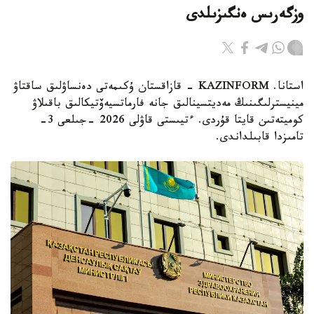
وزگەرىس ەنگىزىلدى
استانا. KAZINFORM - قازاقستان ۇكىمەتى دەنساۋلىق ساقتاۋ
مينيسترلىگىنىڭ مەديتسينالىق جانە فارماتسيەۆتيكالىق باقىلاۋ
كوميتەتىن قايتا قۇردى. ءتيىستى قاۋلى 2026 -جىلعى 3-
تامىزدا قابىلداندى.