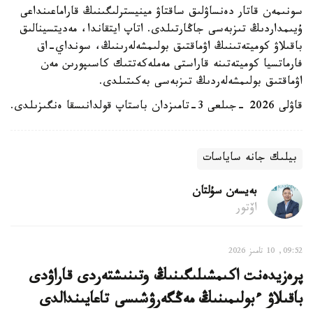
سونىمەن قاتار دەنساۋلىق ساقتاۋ مينيسترلىگىنىڭ قاراماعىنداعى
ۇيىمداردىڭ تىزبەسى جاڭارتىلدى. اتاپ ايتقاندا، مەديتسينالىق
باقىلاۋ كوميتەتىنىڭ اۋماقتىق بولىمشەلەرىنىڭ، سونداي-اق
فارماتسيا كوميتەتىنە قاراستى مەملەكەتتىك كاسىپورىن مەن
اۋماقتىق بولىمشەلەردىڭ تىزبەسى بەكىتىلدى.
قاۋلى 2026 -جىلعى 3-تامىزدان باستاپ قولدانىسقا ەنگىزىلدى.
بيلىك جانە ساياسات
بەيسەن سۇلتان
اۆتور
09:52, 10 تامىز 2026
پرەزيدەنت اكىمشىلىگىنىڭ وتىنىشتەردى قاراۋدى
باقىلاۋ ءبولىمىنىڭ مەڭگەرۋشىسى تاعايىندالدى