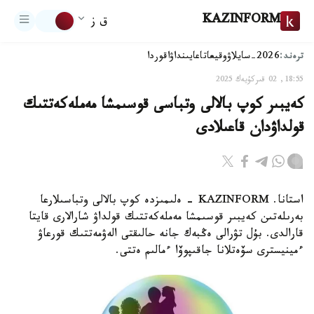
KAZINFORM
ق ز
ترەند:
2026-سايلاۋ
وقيعا
تاعايىنداۋ
اقوردا
18:55, 02 قىركۇيەك 2025
كەيبىر كوپ بالالى وتباسى قوسىمشا مەملەكەتتىك
قولداۋدان قاعىلادى
استانا. KAZINFORM - ەلىمىزدە كوپ بالالى وتباسىلارعا
بەرىلەتىن كەيبىر قوسىمشا مەملەكەتتىك قولداۋ شارالارى قايتا
قارالدى. بۇل تۋرالى ەڭبەك جانە حالىقتى الەۋمەتتىك قورعاۋ
ءمينيسترى سۆەتلانا جاقىپوۆا ءمالىم ەتتى.