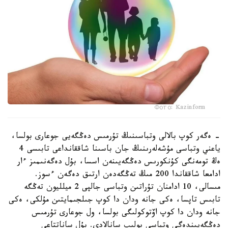
Фото: Kazinform
- ەگەر كوپ بالالى وتباسىنىڭ تۇرمىس دەڭگەيى جوعارى بولسا،
ياعني وتباسى مۇشەلەرىنىڭ جان باسىنا شاققانداعى تابىسى 4
ەڭ تومەنگى كۇنكورىس دەڭگەيىنەن اسسا، بۇل دەگەنىمىز ءار
ادامعا شاققاندا 200 مىڭ تەڭگەدەن ارتىق دەگەن ءسوز.
مىسالى، 10 ادامنان تۇراتىن وتباسى جالپى 2 ميلليون تەڭگە
تابىس تاپسا، ەكى جانە ودان دا كوپ جىلجىمايتىن مۇلكى، ەكى
جانە ودان دا كوپ اۆتوكولىگى بولسا، ول جوعارى تۇرمىس
دەڭگەيىندەگى وتباسى بولىپ سانالادى. بۇل ساناتتاعى