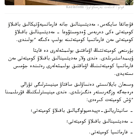
فوتو: ادىلەت بەرەمكۋلوۆ/ Kazinform
قۇجاتقا سايكەس، مەديتسينالىق جانە فارماتسيەۆتيكالىق باقىلاۋ
كوميتەتى ەكى دەربەس ۆەدومستۆوعا - مەديتسينالىق باقىلاۋ
كوميتەتى مەن فارماتسيا كوميتەتىنە بولىپ ەكىگە ءبولىندى.
بۇرىنعى كوميتەتتىڭ اۋماقتىق بولىمشەلەرى دە قايتا
ۇيىمداستىرىلدى. ەندى ولار مەديتسينالىق باقىلاۋ كوميتەتى مەن
فارماتسيا كوميتەتىنىڭ اۋماقتىق بولىمشەلەرى رەتىندە جۇمىس
ىستەيدى.
وسىعان بايلانىستى دەنساۋلىق ساقتاۋ مينيسترلىگى تۋرالى
ەرەجەگە وزگەرىستەر ەنگىزىلدى. ەندى مينيسترلىكتىڭ قۇرىلىمىنا
ءۇش كوميتەت كىرەدى:
- سانيتاريالىق-ەپيدەميولوگيالىق باقىلاۋ كوميتەتى؛
- مەديتسينالىق باقىلاۋ كوميتەتى؛
- فارماتسيا كوميتەتى.