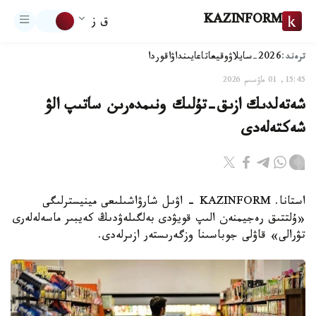
KAZINFORM
ق ز
ترەند:
2026-سايلاۋ
وقيعا
تاعايىنداۋ
اقوردا
15:45, 01 ماۋسىم 2026
شەتەلدىك ازىق-تۇلىك ونىمدەرىن ساتىپ الۋ
شەكتەلەدى
استانا. KAZINFORM - اۋىل شارۋاشىلىعى مينيسترلىگى
«ۇلتتىق رەجيمنەن الىپ قويۋدى بەلگىلەۋدىڭ كەيبىر ماسەلەلەرى
تۋرالى» قاۋلى جوباسىنا وزگەرىستەر ازىرلەدى.