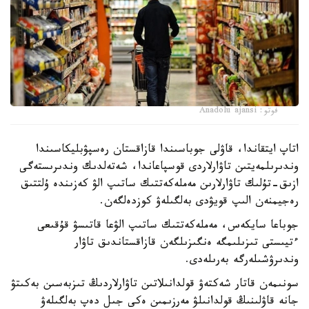
فوتو: Anadolu ajansi
اتاپ ايتقاندا، قاۋلى جوباسىندا قازاقستان رەسپۋبليكاسىندا
وندىرىلمەيتىن تاۋارلاردى قوسپاعاندا، شەتەلدىك وندىرىستەگى
ازىق-تۇلىك تاۋارلارىن مەملەكەتتىك ساتىپ الۋ كەزىندە ۇلتتىق
رەجيمنەن الىپ قويۋدى بەلگىلەۋ كوزدەلگەن.
جوباعا سايكەس، مەملەكەتتىك ساتىپ الۋعا قاتىسۋ قۇقىعى
ءتيىستى تىزىلىمگە ەنگىزىلگەن قازاقستاندىق تاۋار
وندىرۋشىلەرگە بەرىلەدى.
سونىمەن قاتار شەكتەۋ قولدانىلاتىن تاۋارلاردىڭ تىزبەسىن بەكىتۋ
جانە قاۋلىنىڭ قولدانىلۋ مەرزىمىن ەكى جىل دەپ بەلگىلەۋ