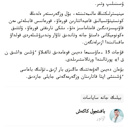
ۇسىنىلىپ وتىر.
مينيسترلىكتىڭ مالىمەتىنشە، بۇل وزگەرىستەر ەلدىڭ
كونستيتۋتسيالىق قاعيداتتارىن قورعاۋ، قورعانىس قابىلەتى مەن
قاۋىپسىزدىگىن قامتاماسىز ەتۋ، ىشكى نارىقتى قورعاۋ، ۇلتتىق
ەكونوميكانى دامىتۋ جانە وتاندىق تاۋار وندىرۋشىلەردى قولداۋ
ماقساتىندا ازىرلەنگەن.
قۇجات 15 -ماۋسىمعا دەيىن قوعامدىق تالقىلاۋ ءۇشىن «اشىق ن
ق ا» پورتالىندا ورنالاستىرىلدى.
بۇعان دەيىن الەۋمەتتىك ماڭىزى بار ازىق-تۇلىك باعاسى
ءۇشىنشى اپتا قاتارىنان وزگەرمەگەنى جايلى جازدىق.
بيلىك جانە ساياسات
باقىتجول كاكەش
اۆتور