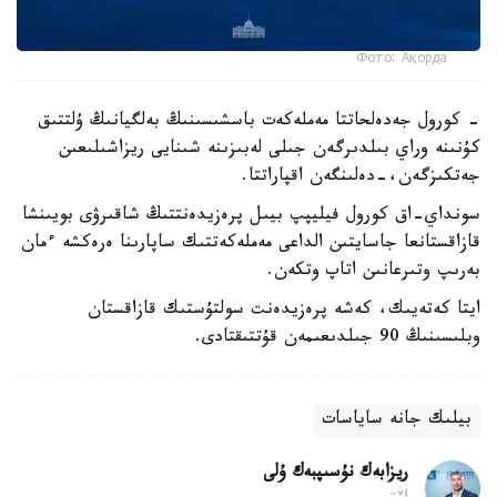
Фото: Ақорда
- كورول جەدەلحاتتا مەملەكەت باسشىسىنىڭ بەلگيانىڭ ۇلتتىق
كۇنىنە وراي بىلدىرگەن جىلى لەبىزىنە شىنايى ريزاشىلىعىن
جەتكىزگەن،-دەلىنگەن اقپاراتتا.
سونداي-اق كورول فيليپپ بيىل پرەزيدەنتتىڭ شاقىرۋى بويىنشا
قازاقستانعا جاسايتىن الداعى مەملەكەتتىك ساپارىنا ەرەكشە ءمان
بەرىپ وتىرعانىن اتاپ وتكەن.
ايتا كەتەيىك، كەشە پرەزيدەنت سولتۇستىك قازاقستان
وبلىسىنىڭ 90 جىلدىعىمەن قۇتتىقتادى.
بيلىك جانە ساياسات
ريزابەك نۇسىپبەك ۇلى