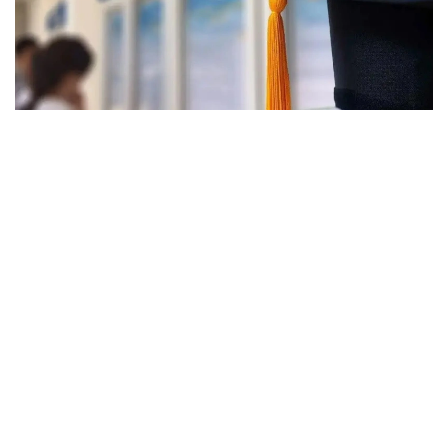
Фото: halyq-uni.kz
رەسپۋبليكالىق بيۋدجەت جانە جەرگىلىكتى اتقارۋشى ورگاندار
قاراجاتى ەسەبىنەن بولىنەتىن مەملەكەتتىك ءبىلىم بەرۋ
گرانتتارىنان بولەك، ەلىمىزدىڭ جوعارى وقۋ ورىندارىندا
تالاپكەرلەردى قولداۋعا ارنالعان وزىندىك باعدارلامالار بار.
- 2026 -جىلى جوعارى وقۋ ورىندارى ۇسىناتىن رەكتورلىق،
ۋنيۆەرسيتەتتىك جانە ىشكى ءبىلىم بەرۋ گرانتتارىنىڭ جالپى
سانى ەكى مىڭنان اسادى. گرانتتاردى بەرۋ تالاپتارىن ءار
ۋنيۆەرسيتەت دەربەس بەلگىلەيدى. ىرىكتەۋ كەزىندە ۇلتتىق