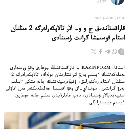
اۆتور
16:38, 08 تامىز 2026
قازاقستاندىق ج و و- لار تالاپكەرلەرگە 2 مىڭنان
استام قوسىمشا گرانت ۇسىنادى
استانا. KAZINFORM - قازاقستاننىڭ جوعارى وقۋ ورىندارى
مەملەكەتتىك ءبىلىم بەرۋ گرانتتارىنان بولەك، تالاپكەرلەرگە 2
مىڭنان استام رەكتورلىق، ۋنيۆەرسيتەتتىك جانە ىشكى ءبىلىم
بەرۋ گرانتىن، سونداي-اق وقۋ اقىسىنا جەڭىلدىكتەر مەن اتاۋلى
ستيپەنديالار ۇسىنادى، دەپ حابارلايدى عىلىم جانە جوعارى
ءبىلىم مينيسترلىگى.