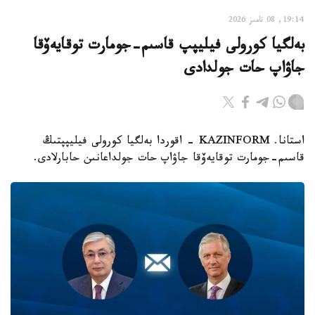
19:14, 08 تامىز 2026
بەلگيا كورولى فيليپپ قاسىم-جومارت توقايەۆقا
جاۋاپ حات جولدادى
استانا. KAZINFORM - اقوردا بەلگيا كورولى فيليپپتىڭ
قاسىم-جومارت توقايەۆقا جاۋاپ حات جولداعانىن حابارلادى.