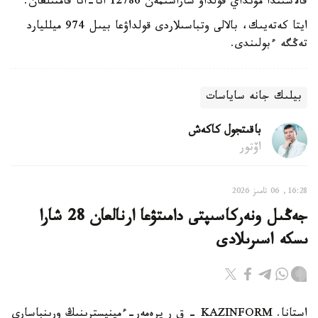
قالاسىندا مۇنداي قولداۋ شاراسىمەن 12786 اتا-انا قامتىلعان.
ايتا كەتەيىك، بالالى وتباسىلاردى قولداۋعا بيىل 974 ميلليارد
تەڭگە ءبولىندى.
بيلىك جانە ساياسات
باقىتجول كاكەش
اۆتور
16:28, 06 تامىز 2026
جەڭىل ونەركاسىپتى دامىتۋعا ارنالعان 28 شارا
ىسكە اسىرىلادى
استانا. KAZINFORM - ق ر پرەمەر-ءمينيسترىنىڭ ورىنباسارى