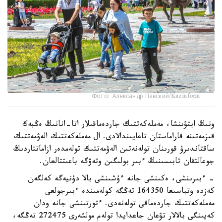
Фото: Александр Павский/Kazinform
ونىڭ ايتۋىنشا، مەملەكەتتىك جاردەماقىلار اتا-انانىڭ ەڭبەك
قىزمەتىنە قاراماستان تاعايىندالادى. ال مەملەكەتتىك الەۋمەتتىك
ساقتاندىرۋ قورىنان تولەنەتىن الەۋمەتتىك تولەمدەر ازاماتتاردىڭ
جوعالتقان تابىسىنىڭ ءبىر بولىگىن وتەۋگە باعىتتالعان.
- ءبىرىنشى، ەكىنشى جانە ءۇشىنشى بالا دۇنيەگە كەلگەن
كەزدە وتباسىعا 164350 تەڭگە كولەمىندە ءبىرجولعى
مەملەكەتتىك جاردەماقى تولەنەدى. ءتورتىنشى جانە ودان
كەيىنگى بالالار تۋعان جاعدايدا تولەم مولشەرى 272475 تەڭگە،