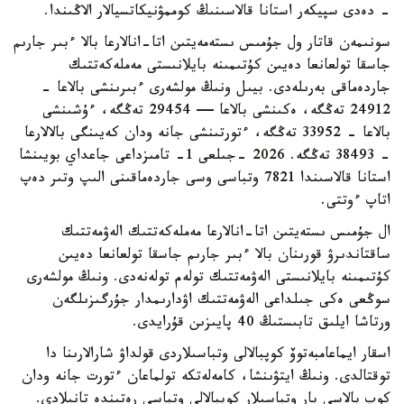
- دەدى سپيكەر استانا قالاسىنىڭ كوممۋنيكاتسيالار الاڭىندا.
سونىمەن قاتار ول جۇمىس ىستەمەيتىن اتا-انالارعا بالا ءبىر جارىم
جاسقا تولعانعا دەيىن كۇتىمىنە بايلانىستى مەملەكەتتىك
جاردەماقى بەرىلەدى. بيىل ونىڭ مولشەرى ءبىرىنشى بالاعا -
24912 تەڭگە، ەكىنشى بالاعا — 29454 تەڭگە، ءۇشىنشى
بالاعا - 33952 تەڭگە، ءتورتىنشى جانە ودان كەيىنگى بالالارعا
- 38493 تەڭگە. 2026 -جىلعى 1- تامىزداعى جاعداي بويىنشا
استانا قالاسىندا 7821 وتباسى وسى جاردەماقىنى الىپ وتىر دەپ
اتاپ ءوتتى.
ال جۇمىس ىستەيتىن اتا-انالارعا مەملەكەتتىك الەۋمەتتىك
ساقتاندىرۋ قورىنان بالا ءبىر جارىم جاسقا تولعانعا دەيىن
كۇتىمىنە بايلانىستى الەۋمەتتىك تولەم تولەنەدى. ونىڭ مولشەرى
سوڭعى ەكى جىلداعى الەۋمەتتىك اۋدارىمدار جۇرگىزىلگەن
ورتاشا ايلىق تابىستىڭ 40 پايىزىن قۇرايدى.
اسقار ايماعامبەتوۆ كوپبالالى وتباسىلاردى قولداۋ شارالارىنا دا
توقتالدى. ونىڭ ايتۋىنشا، كامەلەتكە تولماعان ءتورت جانە ودان
كوپ بالاسى بار وتباسىلار كوپبالالى وتباسى رەتىندە تانىلادى.