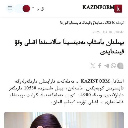
KAZINFORM
ق ز
ترەند:
2026-سايلاۋ
وقيعا
تاعايىنداۋ
اقوردا
20:42, 02 قازان 2025
بيىلدان باستاپ مەديتسينا سالاسىندا اقىلى وقۋ
قيىندايدى
استانا. KAZINFORM - مەملەكەت تاراپىنان دارىگەرلەرگە
تاپسىرىس كوبەيگەن. ماسەلەن، بيىل ەلىمىزدە 10530 دارىگەر
دايارلاندى. ونىڭ 4900- ءى - مەملەكەتتىك گرانت بويىنشا،
قالعاندارى - اقىلى تۇردە ءبىلىم العان.