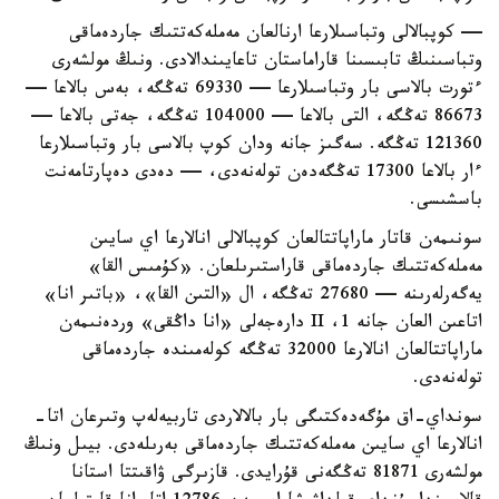
— كوپبالالى وتباسىلارعا ارنالعان مەملەكەتتىك جاردەماقى
وتباسىنىڭ تابىسىنا قاراماستان تاعايىندالادى. ونىڭ مولشەرى
ءتورت بالاسى بار وتباسىلارعا — 69330 تەڭگە، بەس بالاعا —
86673 تەڭگە، التى بالاعا — 104000 تەڭگە، جەتى بالاعا —
121360 تەڭگە. سەگىز جانە ودان كوپ بالاسى بار وتباسىلارعا
ءار بالاعا 17300 تەڭگەدەن تولەنەدى، — دەدى دەپارتامەنت
باسشىسى.
سونىمەن قاتار ماراپاتتالعان كوپبالالى انالارعا اي سايىن
مەملەكەتتىك جاردەماقى قاراستىرىلعان. «كۇمىس القا»
يەگەرلەرىنە — 27680 تەڭگە، ال «التىن القا»، «باتىر انا»
اتاعىن العان جانە 1، II دارەجەلى «انا داڭقى» وردەنىمەن
ماراپاتتالعان انالارعا 32000 تەڭگە كولەمىندە جاردەماقى
تولەنەدى.
سونداي-اق مۇگەدەكتىگى بار بالالاردى تاربيەلەپ وتىرعان اتا-
انالارعا اي سايىن مەملەكەتتىك جاردەماقى بەرىلەدى. بيىل ونىڭ
مولشەرى 81871 تەڭگەنى قۇرايدى. قازىرگى ۋاقىتتا استانا