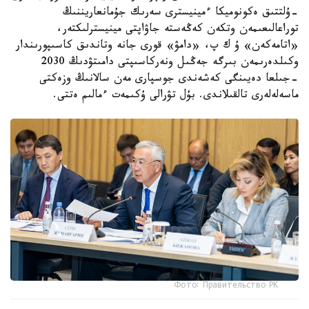
-ۇلتتىق ەكونوميكا ءمينيسترى سەرىك جۇمانعاريننىڭ
توراعالىعىمەن وتكەن كەڭەستە جاۋاپتى مينيسترلىكتەر،
«اتامەكەن» ۇ ك پ، «دامۋ» قورى جانە وتاندىق كاسىپورىندار
وكىلدەرىمەن بىرگە جەڭىل ونەركاسىپتى دامىتۋدىڭ 2030
-جىلعا دەيىنگى كەشەندى جوسپارى مەن سالانىڭ وزەكتى
ماسەلەلەرى تالقىلاندى. بۇل تۋرالى ۇكىمەت ءمالىم ەتتى.
Фото: Правительство РК