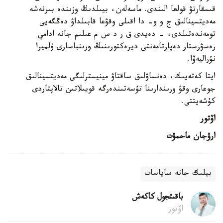
قىسقارتۋ قولعا الىندى. ماسەلەن، بيىلدىڭ وزىندە بىرنەشە
مەديتسينالىق ج و و- دا اقىلى وقۋعا قابىلداۋ دەڭگەيى
تومەندەتىلدى، - دەيدى ق ر د س م عىلىم جانە ادامي
رەسۋرستار دەپارتامەنتى ديرەكتورىنىڭ ورىنباسارى ۇلميرا
نۇراليەۆا.
ايتا كەتەيىك، دەنساۋلىق ساقتاۋ مينيسترلىگى مەديتسينالىق
جوعارى وقۋ ورىندارىنا تۇسەتىندەرگە قويىلاتىن تالاپتاردى
كۇشەيتتى.
اۆتور
ارۋجان ماحمۋت
بيلىك جانە ساياسات
باقىتجول كاكەش
اۆتور