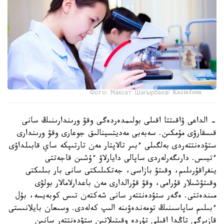
Фото: Максат Шагырбаев/ Kazinform
- الداعى ۋاقىتتا اقىلى بولىمدەردەگى وقۋ ورىندارىنىڭ سانى
قىسقارۋى مۇمكىن. سەبەبى مەديتسينالىق جوعارى وقۋ ورىندارى
ستۋدەنتتەردى بەلگىلى ءبىر تالاپتار مەن تارتىپكە ساي قابىلداۋى
ءتيىس. دارىگەرلەردى ساپالى دايارلاۋ ءۇشىن قاجەتتى
ينفراقۇرىلىم، وقىتۋ بازاسى، جەتكىلىكتى سانى بار بىلىكتى
وقىتۋشىلار قۇرامى، وقۋ قۇرالدارى مەن باعدارلامالار بولۋى
مىندەتتى. ەگەر ستۋدەنتتەر سانى شەكتەن تىس كوبەيسە، بۇل
ءبىلىم ساپاسىنىڭ تومەندەۋىنە الىپ كەلەدى. وسىعان بايلانىستى
قازىرگى تاڭدا اقىلى تۇردە وقىتىلاتىن ستۋدەنتتەر سانىن