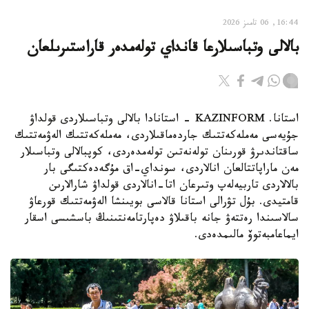
16:44, 06 تامىز 2026
بالالى وتباسىلارعا قانداي تولەمدەر قاراستىرىلعان
استانا. KAZINFORM - استانادا بالالى وتباسىلاردى قولداۋ
جۇيەسى مەملەكەتتىك جاردەماقىلاردى، مەملەكەتتىك الەۋمەتتىك
ساقتاندىرۋ قورىنان تولەنەتىن تولەمدەردى، كوپبالالى وتباسىلار
مەن ماراپاتتالعان انالاردى، سونداي-اق مۇگەدەكتىگى بار
بالالاردى تاربيەلەپ وتىرعان اتا-انالاردى قولداۋ شارالارىن
قامتيدى. بۇل تۋرالى استانا قالاسى بويىنشا الەۋمەتتىك قورعاۋ
سالاسىندا رەتتەۋ جانە باقىلاۋ دەپارتامەنتىنىڭ باسشىسى اسقار
ايماعامبەتوۆ مالىمدەدى.