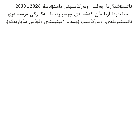
قاتىسۋشىلارعا جەڭىل ونەركاسىپتى دامىتۋدىڭ 2026-2030
-جىلدارعا ارنالعان كەشەندى جوسپارىنىڭ نەگىزگى ەرەجەلەرى
تانىستىرىلدى. ونەركاسىپ ۆيسە- ءمينيسترى ولجاس ساپاربەكوۆ
اتاپ وتكەندەي، قۇجات زاڭناما، ساتىپ الۋ تەتىگىن جەتىلدىرۋ،
«كولەڭكەلى» يمپورتقا قارسى ءىس-قيمىل، ينۆەستيتسيا تارتۋ،
وتاندىق برەندتى دامىتۋ مەن كادر دايارلاۋعا ارنالعان 28 ءىس-
شارانى قامتيدى.