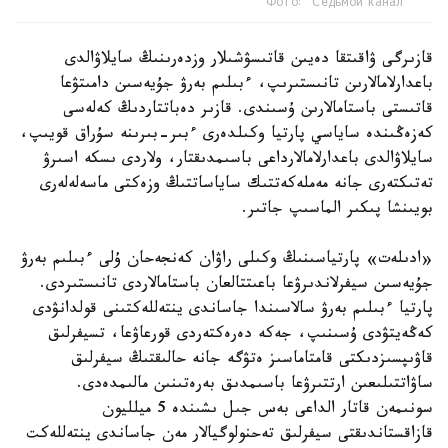
Фото: "Седьмой канал"
قازىرگى ۋاقىتقا دەيىن قاتىسۋشىلار وزدەرىنىڭ سايلاۋالدى
باعدارلامالارىن تانىستىرىپ، ءبىلىم بەرۋ جۇيەسىن دامىتۋعا
قاتىستى باستامالارىن ۇسىندى. قازىر دەباتتاردىڭ كەلەسى
كەزەڭىندە ساياسي پارتيا وكىلدەرى ءبىر-بىرىنە سۇراق قويىپ،
سايلاۋالدى باعدارلامالارداعى باسىمدىقتار، ولاردى ىسكە اسىرۋ
تەتىكتەرى جانە مەملەكەتتىك ساياساتتىڭ وزەكتى ماسەلەلەرى
بويىنشا پىكىر الماسىپ جاتىر.
«ادىلەت» پارتياسىنىڭ وكىلى راۋان كەنجەحان ۇلى ءبىلىم بەرۋ
جۇيەسىن سيفرلاندىرۋعا باعىتتالعان باستامالاردى تانىستىردى.
پارتيا ءبىلىم بەرۋ سالاسىندا جاساندى ينتەللەكتىنى قولدانۋدى
كەڭەيتۋدى ۇسىنىپ، جەكە دەرەكتەردى قورعاۋعا، تسيفرلىق
قاۋىپسىزدىكتى قامتاماسىز ەتۋگە جانە حالىقتىڭ سيفرلىق
ساۋاتتىلىعىن ارتتىرۋعا باسىمدىق بەرەتىنىن مالىمدەدى.
سونىمەن قاتار الداعى بەس جىل ىشىندە 5 ميلليون
قازاقستاندىقتى سيفرلىق تەحنولوگيالار مەن جاساندى ينتەللەكت