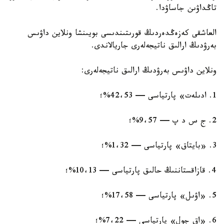
تاڭداۋىن جاساۋدا.
العاشقى كەزەڭدەردىڭ قورىتىندىسى بويىنشا ونلاين داۋىس
بەرۋدىڭ ارالىق ناتيجەلەرى جاريالاندى.
ونلاين داۋىس بەرۋدىڭ ارالىق ناتيجەلەرى:
1. ادىلەت» پارتياسى — 42،53%؛
2. ج س د پ — 9،57%؛
3. «بايتاق» پارتياسى — 1،32%؛
4. قازاقستاننىڭ حالىق پارتياسى — 10،13%؛
5. «اۋىل» پارتياسى — 17،58%؛
6. «اق جول» پارتياسى — 7،22%؛