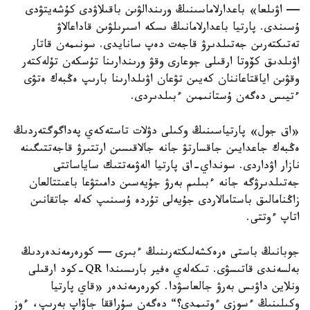
— اۋىلعا» باعدارلاماسىنىڭ ورىندالۋىن باقىلاۋدى كۇشەيتۋدى
ۇسىندى. پارتيا باعدارلامانىڭ ىسكە اسىرىلۋىن قاداعالاۋ
تەتىكتەرىن جەتىلدىرۋ قاجەت دەپ سانايدى. سونىمەن قاتار
اۋىلدىق كۆوتا ارقىلى جوعارى وقۋ ورىندارىنا تۇسكەن تۇلەكتەر
وقۋىن اياقتاعاننان كەيىن تۋعان اۋىلدارىنا بارىپ ەڭبەك ەتۋى
ءتيىس دەگەن ۇستانىمىن ءبىلدىردى.
«اق جول» پارتياسىنىڭ وكىلى دۋلات تاستەكەي پەداگوگتەردىڭ
ەڭبەك جاعدايىن جاقسارتۋ جانە جالاقىسىن ارتتىرۋ قاجەتتىگىنە
نازار اۋداردى. سونداي-اق پارتيا الەۋمەتتىك ساياساتتى
جەتىلدىرۋگە جانە ءبىلىم بەرۋ جۇيەسىن دامىتۋعا باعىتتالعان
زاڭنامالىق باستامالاردى جۇيەلى تۇردە ۇسىنىپ كەلە جاتقانىن
اتاپ ءوتتى.
جوبانىڭ باستى ەرەكشەلىكتەرىنىڭ ءبىرى — كورەرمەندەردىڭ
بەلسەندى قاتىسۋى. تىكەلەي ەفير بارىسىندا QR-كود ارقىلى
ونلاين داۋىس بەرۋ جالعاسۋدا. كورەرمەندەر «قاي پارتيا
وكىلىنىڭ ءسوزى ءوتىمدى؟“ دەگەن سۇراققا جاۋاپ بەرىپ، ءوز