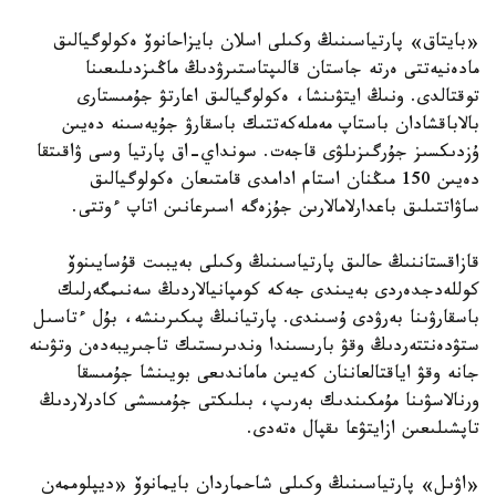
«بايتاق» پارتياسىنىڭ وكىلى اسلان بايزاحانوۆ ەكولوگيالىق
مادەنيەتتى ەرتە جاستان قالىپتاستىرۋدىڭ ماڭىزدىلىعىنا
توقتالدى. ونىڭ ايتۋىنشا، ەكولوگيالىق اعارتۋ جۇمىستارى
بالاباقشادان باستاپ مەملەكەتتىك باسقارۋ جۇيەسىنە دەيىن
ۇزدىكسىز جۇرگىزىلۋى قاجەت. سونداي-اق پارتيا وسى ۋاقىتقا
دەيىن 150 مىڭنان استام ادامدى قامتىعان ەكولوگيالىق
ساۋاتتىلىق باعدارلامالارىن جۇزەگە اسىرعانىن اتاپ ءوتتى.
قازاقستاننىڭ حالىق پارتياسىنىڭ وكىلى بەيبىت قۇسايىنوۆ
كوللەدجدەردى بەيىندى جەكە كومپانيالاردىڭ سەنىمگەرلىك
باسقارۋىنا بەرۋدى ۇسىندى. پارتيانىڭ پىكىرىنشە، بۇل ءتاسىل
ستۋدەنتتەردىڭ وقۋ بارىسىندا وندىرىستىك تاجىريبەدەن وتۋىنە
جانە وقۋ اياقتالعاننان كەيىن ماماندىعى بويىنشا جۇمىسقا
ورنالاسۋىنا مۇمكىندىك بەرىپ، بىلىكتى جۇمىسشى كادرلاردىڭ
تاپشىلىعىن ازايتۋعا ىقپال ەتەدى.
«اۋىل» پارتياسىنىڭ وكىلى شاحماردان بايمانوۆ «ديپلوممەن