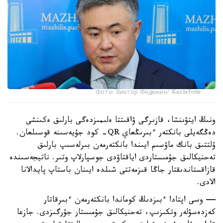
Фото: Виктор Федюнин/ Kazinform
ونىڭ ايتۋىنشا، قازىرگى ۋاقىتتا ەلىمىزدەگى بارلىق ەكىنشى
دەڭگەيلى بانكتەر ءبىرىڭعاي QR- كود جۇيەسىنە قوسىلعان.
ۇلتتىق بانك ماۋسىم ايىندا بانكتەرمەن بىرلەسىپ بارلىق
تەحنيكالىق جۇمىستاردى اياقتاۋدى جوسپارلاپ وتىر. ناتيجەسىندە
قازاقستاندىقتار جاڭا قىزمەتتى شىلدە ايىنان باستاپ پايدالانا
الادى.
— وسى اپتادا ءبىزدىڭ كوماندا بانكتەرمەن ءبىرقاتار
كەزدەسۋلەر وتكىزىپ، تەحنيكالىق جۇمىستار جۇرگىزدى. جازعا