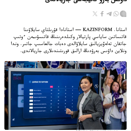
داۋىس بەرۋ ناتيجەسى جاريالاندى
استانا. KAZINFORM — استانادا قۇرىلتاي سايلاۋىنا
قاتىساتىن ساياسي پارتيالار وكىلدەرىنىڭ قاتىسۋىمەن ءوتىپ
جاتقان تەلەۆيزيالىق سايلاۋالدى دەبات جالعاسىپ جاتىر. وندا
ونلاين داۋىس بەرۋدىڭ ارالىق قورىتىندىلارى جاريالاندى.