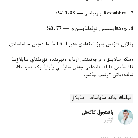
7. Respublica پارتياسى — 10،88%؛
8. «ەشقايسىسىن قولدامايمىن» — 0،77%.
ونلاين داۋىس بەرۋ تىكەلەي ەفير اياقتالعانعا دەيىن جالعاسادى.
ەسكە سالايىق، «جەتىنشى ارنا» ەفيرىندە قۇرىلتاي سايلاۋىنا
قاتىساتىن قازاقستانداعى جەتى ساياسي پارتيا وكىلدەرىنىڭ
تەلەدەباتى ءوتىپ جاتىر.
بيلىك جانە ساياسات
سايلاۋ
باقىتجول كاكەش
اۆتور