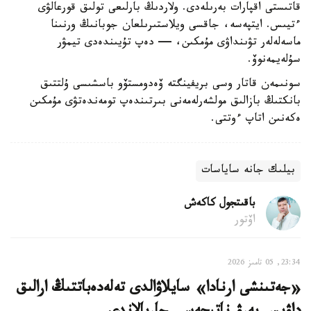
قاتىستى اقپارات بەرىلەدى. ولاردىڭ بارلىعى تولىق قورعالۋى
ءتيىس. ايتپەسە، جاقسى ويلاستىرىلعان جوبانىڭ ورنىنا
ماسەلەلەر تۋىنداۋى مۇمكىن، — دەپ تۇيىندەدى تيمۋر
سۇلەيمەنوۆ.
سونىمەن قاتار وسى بريفينگتە ۆەدومستۆو باسشىسى ۇلتتىق
بانكتىڭ بازالىق مولشەرلەمەنى بىرتىندەپ تومەندەتۋى مۇمكىن
ەكەنىن اتاپ ءوتتى.
بيلىك جانە ساياسات
باقىتجول كاكەش
اۆتور
23:34, 05 تامىز 2026
«جەتىنشى ارنادا» سايلاۋالدى تەلەدەباتتىڭ ارالىق