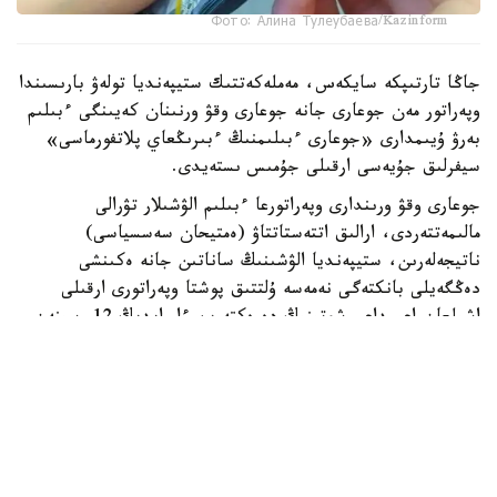
Фото: Алина Тулеубаева/Kazinform
جاڭا تارتىپكە سايكەس، مەملەكەتتىك ستيپەنديا تولەۋ بارىسىندا
وپەراتور مەن جوعارى جانە جوعارى وقۋ ورنىنان كەيىنگى ءبىلىم
بەرۋ ۇيىمدارى «جوعارى ءبىلىمنىڭ ءبىرىڭعاي پلاتفورماسى»
سيفرلىق جۇيەسى ارقىلى جۇمىس ىستەيدى.
جوعارى وقۋ ورىندارى وپەراتورعا ءبىلىم الۋشىلار تۋرالى
مالىمەتتەردى، ارالىق اتتەستاتتاۋ (ەمتيحان سەسسياسى)
ناتيجەلەرىن، ستيپەنديا الۋشىنىڭ ساناتىن جانە ەكىنشى
دەڭگەيلى بانكتەگى نەمەسە ۇلتتىق پوشتا وپەراتورى ارقىلى
اشىلعان اعىمداعى شوتىنىڭ دەرەكتەرىن ءار ايدىڭ 12-سىنەن
كەشىكتىرمەي جىبەرۋى ءتيىس.
ەگەر ايدىڭ 12- ءسى دەمالىس كۇنىنە سايكەس كەلسە، قۇجات
تاپسىرۋ مەرزىمى ودان كەيىنگى العاشقى جۇمىس كۇنىنە
اۋىستىرىلادى.
وپەراتور جوعارى وقۋ ورىندارىنان كەلىپ تۇسكەن مالىمەتتەردى