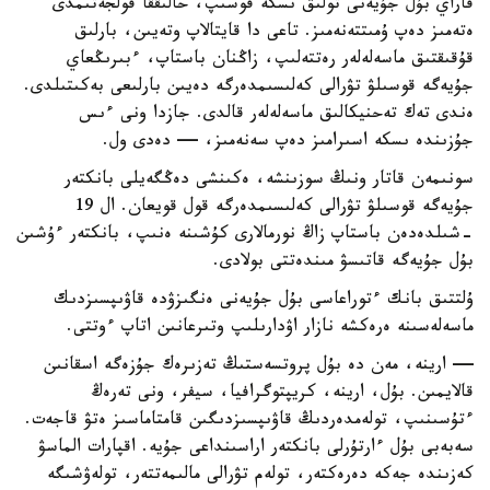
قاراي بۇل جۇيەنى تولىق ىسكە قوسىپ، حالىققا قولجەتىمدى
ەتەمىز دەپ ۇمىتتەنەمىز. تاعى دا قايتالاپ وتەيىن، بارلىق
قۇقىقتىق ماسەلەلەر رەتتەلىپ، زاڭنان باستاپ، ءبىرىڭعاي
جۇيەگە قوسىلۋ تۋرالى كەلىسىمدەرگە دەيىن بارلىعى بەكىتىلدى.
ەندى تەك تەحنيكالىق ماسەلەلەر قالدى. جازدا ونى ءىس
جۇزىندە ىسكە اسىرامىز دەپ سەنەمىز، — دەدى ول.
سونىمەن قاتار ونىڭ سوزىنشە، ەكىنشى دەڭگەيلى بانكتەر
جۇيەگە قوسىلۋ تۋرالى كەلىسىمدەرگە قول قويعان. ال 19
-شىلدەدەن باستاپ زاڭ نورمالارى كۇشىنە ەنىپ، بانكتەر ءۇشىن
بۇل جۇيەگە قاتىسۋ مىندەتتى بولادى.
ۇلتتىق بانك ءتوراعاسى بۇل جۇيەنى ەنگىزۋدە قاۋىپسىزدىك
ماسەلەسىنە ەرەكشە نازار اۋدارىلىپ وتىرعانىن اتاپ ءوتتى.
— ارينە، مەن دە بۇل پروتسەستىڭ تەزىرەك جۇزەگە اسقانىن
قالايمىن. بۇل، ارينە، كريپتوگرافيا، سيفر، ونى تەرەڭ
ءتۇسىنىپ، تولەمدەردىڭ قاۋىپسىزدىگىن قامتاماسىز ەتۋ قاجەت.
سەبەبى بۇل ءارتۇرلى بانكتەر اراسىنداعى جۇيە. اقپارات الماسۋ
كەزىندە جەكە دەرەكتەر، تولەم تۋرالى مالىمەتتەر، تولەۋشىگە