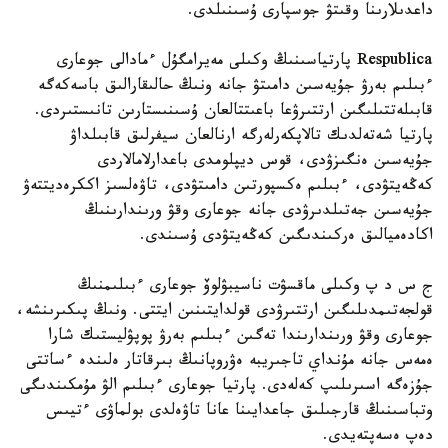
داعدىلارىنا وقىتۋ جوسپارى ۇسىنىلدى.
Respublica پارتياسىنىڭ وكىلى مەيرامگۇل ءمادالى جوعارى
ءبىلىم بەرۋ جۇيەسىن دامىتۋ جانە ونىڭ حالىقارالىق باسەكەگە
قابىلەتتىلىگىن ارتتىرۋعا باعىتتالعان ۇسىنىستارىن تانىستىردى.
پارتيا شەتەلدىك تالاپكەرلەرگە ارنالعان سيفرلىق قابىلداۋ
جۇيەسىن ەنگىزۋدى، قوس ديپلومدى باعدارلامالاردى
كەڭەيتۋدى، ءبىلىم ەكسپورتىن دامىتۋدى، تاۋەلسىز اككرەديتتەۋ
جۇيەسىن جەتىلدىرۋدى جانە جوعارى وقۋ ورىندارىنىڭ
اكادەميالىق ەركىندىگىن كەڭەيتۋدى ۇسىندى.
ج س د پ وكىلى ماقسۋت ناسيبۋلوۆ جوعارى ءبىلىمنىڭ
قولجەتىمدىلىگىن ارتتىرۋدى قولدايتىنىن ايتتى. ونىڭ پىكىرىنشە،
جوعارى وقۋ ورىندارىندا تەگىن ءبىلىم بەرۋ پوپۋليستىك شارا
ەمەس جانە مۇنداي تاجىريبە ەۋروپانىڭ بىرقاتار ەلىندە ءساتتى
جۇزەگە اسىرىلىپ كەلەدى. پارتيا جوعارى ءبىلىم الۋ مۇمكىندىگى
وتباسىنىڭ قارجىلىق جاعدايىنا عانا تاۋەلدى بولماۋى ءتيىس
دەپ ەسەپتەيدى.