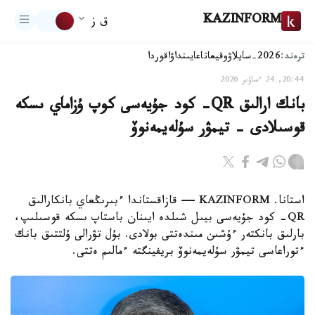
KAZINFORM
ق ز
ترەند:
2026-سايلاۋ
وقيعا
تاعايىنداۋ
اقوردا
20:44, 24 ءساۋىر 2026
بانك ارالىق QR- كود جۇيەسى كوپ ۇزاماي ىسكە
قوسىلادى - تيمۋر سۇلەيمەنوۆ
استانا. KAZINFORM — قازاقستاندا ءبىرىڭعاي بانكارالىق
QR- كود جۇيەسى بيىل شىلدە ايىنان باستاپ ىسكە قوسىلىپ،
بارلىق بانكتەر ءۇشىن مىندەتتى بولادى. بۇل تۋرالى ۇلتتىق بانك
ءتوراعاسى تيمۋر سۇلەيمەنوۆ بريفينگتە ءمالىم ەتتى.