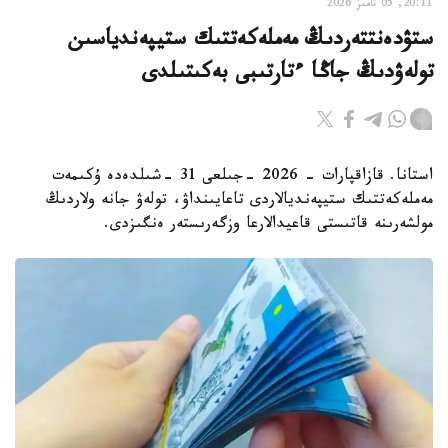
20:11, 05 تامىز 2026
ستۋدەنتتەردىڭ مەملەكەتتىك ستيپەندياسىن
تولەۋدىڭ جاڭا ءتارتىبى بەكىتىلدى
استانا. قازاقپارات - 2026 -جىلعى 31 -شىلدەدە ۇكىمەت
مەملەكەتتىك ستيپەنديالاردى تاعايىنداۋ، تولەۋ جانە ولاردىڭ
مولشەرىنە قاتىستى قاعيدالارعا وزگەرىستەر ەنگىزدى.