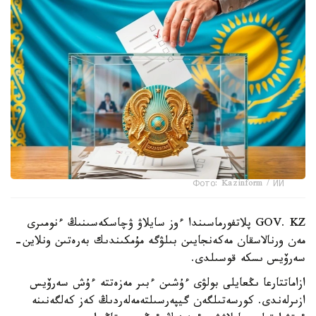
Фото: Kazinform / ИИ
GOV. KZ پلاتفورماسىندا ءوز سايلاۋ ۋچاسكەسىنىڭ ءنومىرى
مەن ورنالاسقان مەكەنجايىن بىلۋگە مۇمكىندىك بەرەتىن ونلاين-
سەرۆيس ىسكە قوسىلدى.
ازاماتتارعا ىڭعايلى بولۋى ءۇشىن ءبىر مەزەتتە ءۇش سەرۆيس
ازىرلەندى. كورسەتىلگەن گيپەرسىلتەمەلەردىڭ كەز كەلگەنىنە