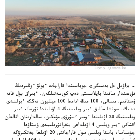
Фото: egemen.kz
- «اۋىل ەل بەسىگى» جوباسىندا قاراجات ءبولۋ ءوڭىردىڭ
تۇرعىندار سانىنا بايلانىستى دەپ كورسەتىلگەن. ءبىراق بۇل قاتە
ۇستانىم. مىسالى، 100 مىڭ ادامعا 100 ميلليون تەڭگە ءبولىندى
دەلىك. سونشا حالىق ءبىر وبلىستىڭ 4 اۋىلىندا تۇرسا، ءبىر
وبلىستىڭ 20 اۋىلىندا ءومىر ءسۇرۋى مۇمكىن. سالدارىنان اتالعان
اقشانى ءبىر وبلىس 4 اۋىلداعى ينفراقۇرىلىمدى ۇستاۋعا
جۇمساسا، باسقا وبلىس سول قاراجاتتى 20 اۋىلعا جەتكىزۋگە