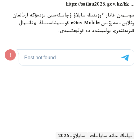
- https://sailau2026.gov.kz/kk
سونىمەن قاتار ءوزىنىڭ سايلاۋ ۋچاسكەسىن ىزدەۋگە ارنالعان
ونلاين-سەرۆيس eGov Mobile قوسىمشاسىنىڭ «تانىمال
قىزمەتتەر» بولىمىندە دە قولجەتىمدى.
بيلىك جانە ساياسات
سايلاۋ-2026