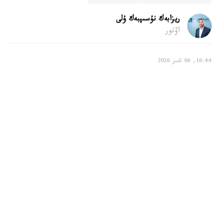
ريزابەك نۇسىپبەك ۇلى
اۆتور
16:44, 06 تامىز 2026
بالالى وتباسىلارعا قانداي تولەمدەر قاراستىرىلعان
استانا. KAZINFORM - استانادا بالالى وتباسىلاردى قولداۋ
جۇيەسى مەملەكەتتىك جاردەماقىلاردى، مەملەكەتتىك الەۋمەتتىك
ساقتاندىرۋ قورىنان تولەنەتىن تولەمدەردى، كوپبالالى وتباسىلار
مەن ماراپاتتالعان انالاردى، سونداي-اق مۇگەدەكتىگى بار
بالالاردى تاربيەلەپ وتىرعان اتا-انالاردى قولداۋ شارالارىن
قامتيدى. بۇل تۋرالى استانا قالاسى بويىنشا الەۋمەتتىك قورعاۋ
سالاسىندا رەتتەۋ جانە باقىلاۋ دەپارتامەنتىنىڭ باسشىسى اسقار
ايماعامبەتوۆ مالىمدەدى.