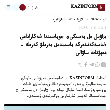
KAZINFORM
ق ز
ترەند:
2026-سايلاۋ
وقيعا
تاعايىنداۋ
اقوردا
21:11, 26 قاراشا 2025
«اۋىل ەل بەسىگى» جوباسىندا شەكاراداعى
ەلدىمەكەندەرگە باسىمدىق بەرىلۋ كەرەك -
دەپۋتات ساۋالى
استانا. KAZINFORM - ءماجىلىس دەپۋتاتى نارتاي
سارسەنعاليەۆ پرەمەر-ءمينيستردىڭ ورىنباسارى قانات
بوزىمبايەۆتىڭ اتىنا ساۋال جولداپ، «اۋىل ەل بەسىگى!»
جوباسىنىڭ كەيبىر شارتتارىن وزگەرتۋدى ۇسىندى.