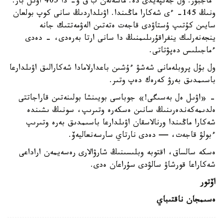
ءماجبۇر. ول جەتپەيدى دە. ماسەلەن ب ق و- دا 405 اۋىل بار.
ونىڭ 145- ءى شەكارا ماڭىندا. اۋىلداردىڭ سانى كوپ بولعان
سايىن كۇتىپ ۇستاۋدى قاجەت ەتەتىن الەۋمەتتىك جانە
ينجەنەرلىك ينفراقۇرىلىمنىڭ دا سانى ارتا بەرەدى، - دەدى
ءماجىلىس دەپۋتاتى.
ول بۇل پروبلەمانى شەشۋ ءۇشىن باعدارلامادا شەكارالىق اۋىلدارعا
باسىمدىق بەرۋ كەرەك دەپ وتىر.
- «اۋىل ەل بەسىگى!» جوباسى بويىنشا بولىنەتىن قاراجاتتى
ەلدىمەكەندەرىنىڭ سانىن ەسكەرە وتىرىپ، سونىڭ ىشىندە
شەكارا ماڭىندا ورنالاسقان اۋىلدارعا باسىمدىق بەرە وتىرىپ
ءبولۋ قاجەت، — دەدى نارتاي سارسەنعاليەۆ.
ەسكە سالساق، اقتوبە وبلىسىنىڭ شارۋالارى رەسەيمەن اراداعى
شەكاراعا قورشاۋ سالۋدى سۇراعان ەدى.
اۆتور
ەسىمجان ناقتىباي