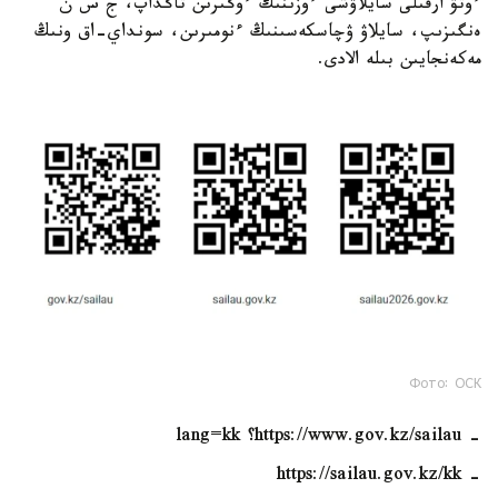
ءوتۋ ارقىلى سايلاۋشى ءوزىنىڭ ءوڭىرىن تاڭداپ، ج س ن
ەنگىزىپ، سايلاۋ ۋچاسكەسىنىڭ ءنومىرىن، سونداي-اق ونىڭ
مەكەنجايىن بىلە الادى.
Фото: ОСК
- https://www.gov.kz/sailau؟ lang=kk
- https://sailau.gov.kz/kk