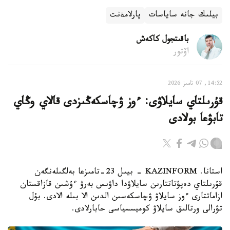
بيلىك جانە ساياسات
پارلامةنت
باقىتجول كاكەش
اۆتور
14:52, 07 تامىز 2026
قۇرىلتاي سايلاۋى: ءوز ۋچاسكەڭىزدى قالاي وڭاي
تابۋعا بولادى
استانا. KAZINFORM - بيىل 23-تامىزعا بەلگىلەنگەن
قۇرىلتاي دەپۋتاتتارىن سايلاۋدا داۋىس بەرۋ ءۇشىن قازاقستان
ازاماتتارى ءوز سايلاۋ ۋچاسكەسىن الدىن الا بىلە الادى. بۇل
تۋرالى ورتالىق سايلاۋ كوميسسياسى حابارلادى.