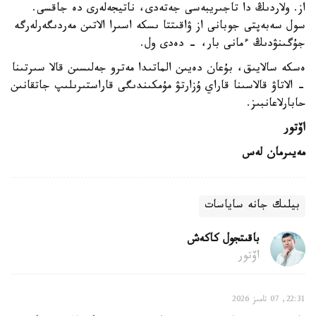
از. ولاردىڭ دا تاجىريبەسى جەتەدى، ناتيجەلەرى دە جاقسى.
سول سەبەپتى جوبانى از ۋاقىتتا ىسكە اسىرا الاتىن مەردىگەرلەرگە
جۇگىنۋدىڭ ءمانى بار، - دەدى ول.
ەسكە سالايىق، بۇعان دەيىن الماتىدا مەترو جەلىسىن قالا سىرتىنا
- الاتاۋ قالاسىنا قاراي ۇزارتۋ مۇمكىندىگى قاراستىرىلىپ جاتقانىن
حابارلاعانبىز.
اۆتور
مەيىرمان لەس
بيلىك جانە ساياسات
باقىتجول كاكەش
اۆتور
22:31, 07 تامىز 2026