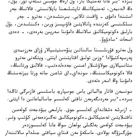
بىزدە ءبىر عانا تەحنيكا بار، ول ارەڭ جۇمىس ىستەپ تۇر. بۇل،
ەڭ الدىمەن، تەحنيكانىڭ تاپشىلىعىنا بايلانىستى. قالانىڭ جەر
استىندا دامۋى - ۋاقىت تالابى. بىرىنشىدەن، مەترو - جەر
سىلكىنىسى كەزىندە پانالايتىن قاۋىپسىز ورىن، ەكىنشىدەن، بۇل
بارلىق ەكونوميكالىق سالانىڭ دامۋىنا سەرپىن بەرەدى، - دەدى
اسحات ءسادۋوۆ.
ول مەترو قۇرىلىسىنا سالىناتىن ينۆەستيتسيالار ۇزاق مەرزىمدى
پەرسپەكتيۆادا ءوزىن تولىق اقتايتىنىن ايتتى. ويتكەنى مەترو
ستانسيالارى جولاۋشىلار اعىنىن جەدەلدەتىپ، قالالىق ورتانىڭ،
قالا ەكونوميكاسىنىڭ، سونداي-اق شاعىن جانە ورتا بيزنەستىڭ
دامۋىنا وڭ اسەر ەتەدى.
سونىمەن قاتار «الماتى باس جوسپار» باسشىسى قازىرگى تاڭدا
بىردە-ءبىر مەردىگەرمەن ناقتى كەلىسىم جاسالماعانىن دا ايتتى.
- ازىرشە ەشقانداي كەلىسىم جوق. بارلىعى بيۋدجەت كولەمىن
ناقتىلايتىن تەحنيكالىق-ەكونوميكالىق نەگىزدەمەنى كۇتىپ وتىر.
بيۋدجەت كولەمى بەلگىلى بولعان سوڭ عانا كەلىسسوزدەر
جۇرگىزۋگە بولادى. ماسكەۋ مەن قىتاي سياقتى جىلدام سالاتىندار