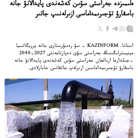
ەلىمىزدە جەراستى سۋىن كەشەندى پايدالانۋ جانە
باسقارۋ تۇجىرىمداماسى ازىرلەنىپ جاتىر
استانا. KAZINFORM - سۋ رەسۋرستارى جانە يرريگاتسيا
مينيسترلىگىنىڭ جەراستى سۋى دەپارتامەنتى 2027-2040
-جىلدارعا ارنالعان جەراستى سۋىن كەشەندى پايدالانۋ جانە
باسقارۋ تۇجىرىمداماسىن ازىرلەپ جاتقانىن حابارلادى.