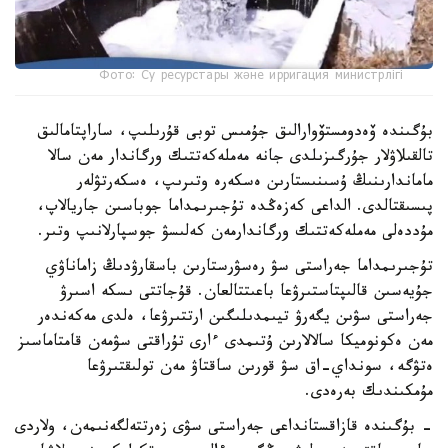
Фото: Су ресурстары және ирригация министрлігі
بۇگىندە ۆەدومستۆوارالىق جۇمىس توبى قۇرىلىپ، ساراپتامالىق
تالقىلاۋلار جۇرگىزىلدى جانە مەملەكەتتىك ورگاندار مەن سالا
ماماندارىنىڭ ۇسىنىستارىن ەسكەرە وتىرىپ، ەسكەرتۋلەر
پىسىقتالدى. الداعى كەزەڭدە تۇجىرىمداما جوباسىن جاريالاپ،
مۇددەلى مەملەكەتتىك ورگاندارمەن كەلىسۋ جوسپارلانىپ وتىر.
تۇجىرىمداما جەراستى سۋ رەسۋرستارىن باسقارۋدىڭ زاماناۋي
جۇيەسىن قالىپتاستىرۋعا باعىتتالعان. قۇجاتتى ىسكە اسىرۋ
جەراستى سۋىن يگەرۋ تيىمدىلىگىن ارتتىرۋعا، ەلدى مەكەندەر
مەن ەكونوميكا سالالارىن ۇتىمدى ءارى تۇراقتى سۋمەن قامتاماسىز
ەتۋگە، سونداي-اق سۋ قورىن ساقتاۋ مەن تولىقتىرۋعا
مۇمكىندىك بەرەدى.
- بۇگىندە قازاقستانداعى جەراستى سۋى زەرتتەلگەنىمەن، ولاردى