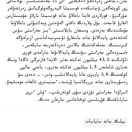
جان-جاقتى زەردەلەۋ دەڭگەيى ءالى دە جەتكىلىكسىز. بولاشاعى
زور كوپتەگەن ۋچاسكەدە قوسىمشا گيدروگەولوگيالىق زەرتتەۋلەر
جۇرگىزۋ، قورلاردى قايتا باعالاۋ جانە قوسىمشا بارلاۋ جۇمىستارىن
اتقارۋ قاجەت. بۇل ولاردىڭ ناقتى الەۋەتىن وبەكتيۆتى باعالاۋعا
مۇمكىندىك بەرەدى. وسىعان بايلانىستى ءبىز جەراستى سۋىن
كەشەندى پايدالانۋ جانە باسقارۋ تۇجىرىمداماسىن ازىرلەۋگە
كىرىستىك. مەملەكەتتىك بالانس دەرەكتەرىنە سايكەس،
ەلىمىزدەگى جەراستى سۋىنىڭ پايدالانۋعا جارامدى قورى
تاۋلىگىنە 43,2 ميلليون تەكشە مەتر. الايدا قازىرگى تاڭدا ونىڭ
نەبارى شامامەن 1,5 ميلليون تەكشە مەترى، ياعني جالپى
كولەمنىڭ 3,6 پايىزى عانا پايدالانىلىپ وتىر، - دەدى سۋ
رەسۋرستارى جانە يرريگاتسيا ۆيتسە-ءمينيسترى تالعات مومىشيەۆ.
اتىراۋدا جەراستى تۇزدى سۋى كوتەرىلىپ، ءۇش ءىرى
ساياباقتىڭ قۇرىلىسى توقتاعانىن جازعان ەدىك.
بيلىك جانە ساياسات