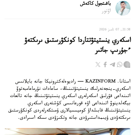
باقىتجول كاكەش
اۆتور
21:58, 07 تامىز 2026
اسكەري ينستيتۋتتاردا كونكۋرستىق ىرىكتەۋ
ءجۇرىپ جاتىر
استانا. KAZINFORM — راديوەلەكترونيكا جانە بايلانىس
اسكەري-ينجەنەرلىك ينستيتۋتىنىڭ، ساعادات نۇرماعامبەتوۆ
اتىنداعى قۇرلىق اسكەرلەرى اسكەري ينستيتۋتىنىڭ جانە تالعات
بيگەلدينوۆ اتىنداعى اۋە قورعانىسى كۇشتەرى اسكەري
ينستيتۋتىنىڭ قابىلداۋ كوميسسيالارى ۇمىتكەرلەردى كونكۋرستىق
ىرىكتەۋدى ۇيىمداستىرۋدى جانە وتكىزۋدى ىسكە اسىرادى.