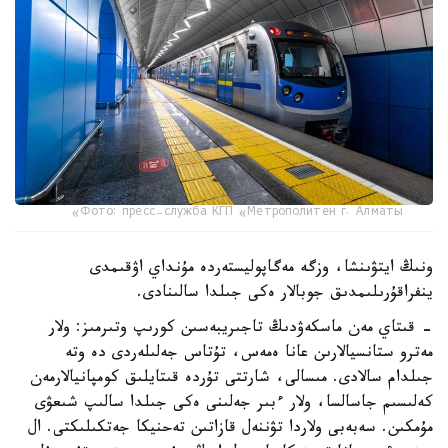
Фото: пресс-служба КГП «Метрополитен г. Алматы»
ونىڭ ايتۋىنشا، وزگە مەگاپوليستەردە مۇنداي اۋقىمدى
ينفراقۇرىلىمدىق جوبالار ەكى جىلدا سالىنادى.
- قىتاي مەن ماسكەۋدىڭ تاجىريبەسىن كورىپ وتىرمىز: ولار
مەترو ستانسيالارىن عانا ەمەس، تۇتاس جەلىلەردى دە وتە
جىلدام سالادى. مىسالى، شارتتى تۇردە قىتايلىق كومپانيالارمەن
كەلىسىم جاسالسا، ولار ءبىر جەلىنى ەكى جىلدا سالىپ شىعۋى
مۇمكىن. سەبەبى ولاردا تۋننەل قازاتىن تەحنيكا جەتكىلىكتى. ال