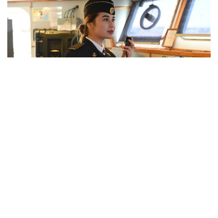
Фото: Қорғаныс министрлігі
بارلىق جوعارى اسكەري وقۋ ورىندارىندا كاسىبي-پسيحولوگيالىق
ىرىكتەۋ وتكىزىلدى. ۇمىتكەرلەر مەديسينالىق كۋالاندىرۋدان
ءوتىپ، دەنە شىنىقتىرۋ دەڭگەيى تەكسەرىلەدى. جەكەلەگەن
ماماندىقتار بويىنشا ۇمىتكەرلەر ءتۇسۋ ەمتيحاندارىن تاپسىرادى.
بۇگىنگى تاڭدا راديوەلەكترونيكا جانە بايلانىس اسكەري-