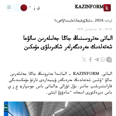
KAZINFORM
ق ز
ترەند:
2026-سايلاۋ
وقيعا
تاعايىنداۋ
اقوردا
19:26, 26 جەلتوقسان 2025
الماتى مەتروسىنىڭ جاڭا جەلىلەرىن سالۋعا
شەتەلدىك مەردىگەرلەر شاقىرىلۋى مۇمكىن
الماتى. KAZINFORM - الماتىدا مەترونىڭ جاڭا جەلىلەرىن
سالۋ ءۇشىن شەتەلدىك مەردىگەر ۇيىمداردى تارتۋ مۇمكىندىگى
قاراستىرىلىپ جاتىر. بۇل تۋرالى «الماتى باس جوسپار» ع ز ي
باس ديرەكتورى اسحات ءسادۋوۆ ايتتى.