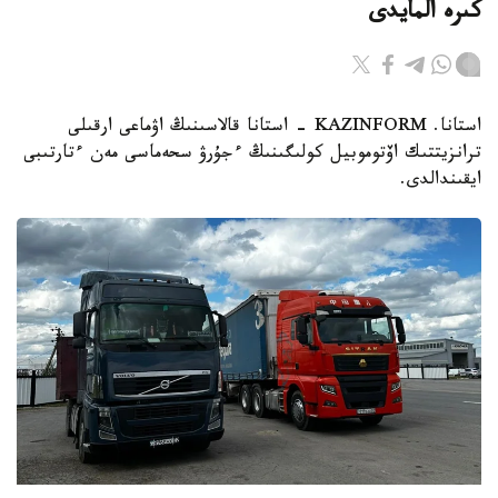
كىرە المايدى
استانا. KAZINFORM - استانا قالاسىنىڭ اۋماعى ارقىلى
ترانزيتتىك اۆتوموبيل كولىگىنىڭ ءجۇرۋ سحەماسى مەن ءتارتىبى
ايقىندالدى.