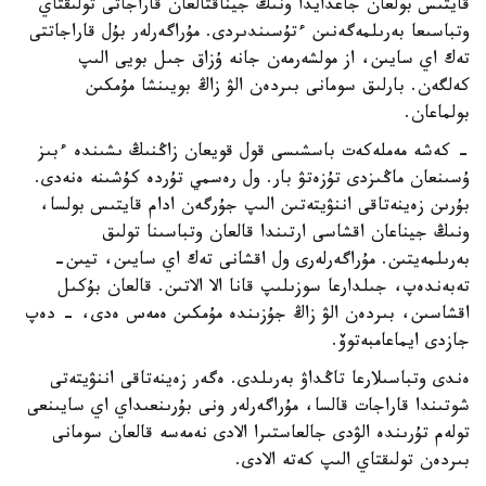
قايتىس بولعان جاعدايدا ونىڭ جيناقتالعان قاراجاتى تولىقتاي
وتباسىعا بەرىلمەگەنىن ءتۇسىندىردى. مۇراگەرلەر بۇل قاراجاتتى
تەك اي سايىن، از مولشەرمەن جانە ۇزاق جىل بويى الىپ
كەلگەن. بارلىق سومانى بىردەن الۋ زاڭ بويىنشا مۇمكىن
بولماعان.
- كەشە مەملەكەت باسشىسى قول قويعان زاڭنىڭ ىشىندە ءبىز
ۇسىنعان ماڭىزدى تۇزەتۋ بار. ول رەسمي تۇردە كۇشىنە ەنەدى.
بۇرىن زەينەتاقى اننۋيتەتىن الىپ جۇرگەن ادام قايتىس بولسا،
ونىڭ جيناعان اقشاسى ارتىندا قالعان وتباسىنا تولىق
بەرىلمەيتىن. مۇراگەرلەرى ول اقشانى تەك اي سايىن، تيىن-
تەبەندەپ، جىلدارعا سوزىلىپ قانا الا الاتىن. قالعان بۇكىل
اقشاسىن، بىردەن الۋ زاڭ جۇزىندە مۇمكىن ەمەس ەدى، - دەپ
جازدى ايماعامبەتوۆ.
ەندى وتباسىلارعا تاڭداۋ بەرىلدى. ەگەر زەينەتاقى اننۋيتەتى
شوتىندا قاراجات قالسا، مۇراگەرلەر ونى بۇرىنعىداي اي سايىنعى
تولەم تۇرىندە الۋدى جالعاستىرا الادى نەمەسە قالعان سومانى
بىردەن تولىقتاي الىپ كەتە الادى.