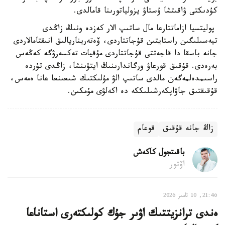
كۇدىكتى ۋاقىتشا ۇستاۋ يزولياتورىنا قامالدى.
پوليتسيا ازاماتتارعا مال ساتىپ الار كەزدە ونىڭ زاڭدى
تيەسىلىگىن راستايتىن قۇجاتتاردى، ۆەتەريناريالىق انىقتامالاردى
جانە باسقا دا قاجەتتى قۇجاتتاردى مۇقيات تەكسەرۋگە كەڭەس
بەرەدى. قۇقىق قورعاۋ ورگاندارىنىڭ ايتۋىنشا، زاڭدى تۇردە
راسىمدەلمەگەن مالدى ساتىپ الۋ مۇلىكتىك شىعىنعا عانا ەمەس،
قۇقىقتىق جاۋاپكەرشىلىككە دە اكەلۋى مۇمكىن.
زاڭ جانە قۇقىق
قوعام
باقىتجول كاكەش
اۆتور
21:46, 10 تامىز 2026
ەندى ترانزيتتىك اۋىر جۇك كولىكتەرى استاناعا