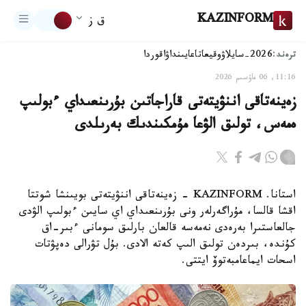
KAZINFORM
ق ز
ترەند:
2026-سايلاۋ
وقيعا
تاعايىنداۋ
اقوردا
11:16, 06 ماۋسىم 2026
زەينەتاقى اننۋيتەتى قاراجاتىن بۇرىنعىداي ءبولىپ
ەمەس، تولىق الۋعا مۇمكىندىك بەرىلدى
استانا. KAZINFORM - زەينەتاقى اننۋيتەتى بويىنشا شوتتا
اقشا قالسا، مۇراگەرلەر ونى بۇرىنعىداي اي سايىن ءبولىپ الۋدى
جالعاستىرا بەرەدى نەمەسە قالعان بارلىق سومانى ءبىر-اق
كۇندە، بىردەن تولىق الىپ كەتە الادى. بۇل تۋرالى دەپۋتات
اسحات ايماعامبەتوۆ ايتتى.