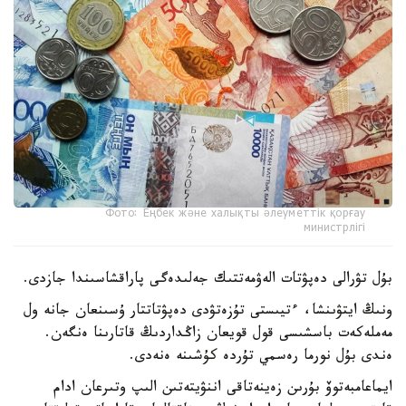
Фото: Еңбек және халықты әлеуметтік қорғау
министрлігі
بۇل تۋرالى دەپۋتات الەۋمەتتىك جەلىدەگى پاراقشاسىندا جازدى.
ونىڭ ايتۋىنشا، ءتيىستى تۇزەتۋدى دەپۋتاتتار ۇسىنعان جانە ول
مەملەكەت باسشىسى قول قويعان زاڭداردىڭ قاتارىنا ەنگەن.
ەندى بۇل نورما رەسمي تۇردە كۇشىنە ەنەدى.
ايماعامبەتوۆ بۇرىن زەينەتاقى اننۋيتەتىن الىپ وتىرعان ادام