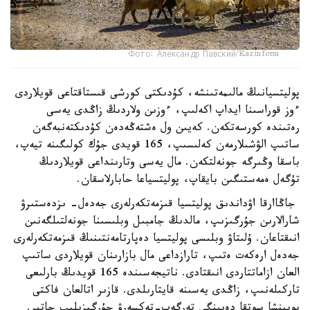
Фото: Александр Павский/Kazinform
پوليتسيانىڭ مالىمەتىنشە، كۇدىكتى كورشى قىستاقتاعى قويلاردى
ءوز قوراسىنا ايداپ اكەلىپ، ءوزىن ولاردىڭ زاڭدى يەسى
رەتىندە كورسەتكەن. كەيىن ول ەشتەڭەدەن كۇدىكتەنبەگەن
ساتىپ الۋشىلارمەن كەلىسىپ، 165 قويدى جۇك كولىگىنە تيەپ،
باسقا وڭىرگە جونەلتكەن. مال يەسى وتارىنداعى قويلاردىڭ
تۇگەل ەمەستىگىن بايقاپ، پوليتسياعا حابارلاسقان.
جاڭاارقا اۋداندىق پوليتسيا قىزمەتكەرلەرى جەدەل- ىزدەستىرۋ
شارالارىن جۇرگىزىپ، مالدىڭ جامبىل وبلىسىنا جونەلتىلگەنىن
انىقتاعان. ۇلىتاۋ وبلىسى پوليتسيا دەپارتامەنتىنىڭ قىزمەتكەرلەرى
جەدەل ارەكەت ەتىپ، تارازداعى مال بازارىنان قويلاردى ساتىپ
العان ازاماتتاردى انىقتادى. ناتيجەسىندە 165 قويدىڭ بارلىعى
تاركىلەنىپ، زاڭدى يەسىنە قايتارىلدى. قازىر اتالعان فاكتى
بويىنشا سوتقا دەيىنگى تەرگەپ-تەكسەرۋ جۇرگىزىلىپ جاتىر.