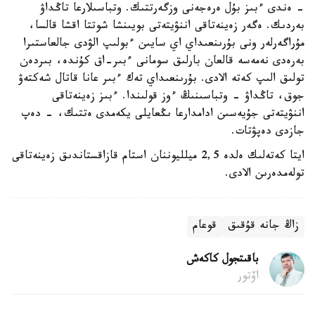
- ەندى ءبىز بۇل ەرەجەنى وزگەرتتىك. وتباسىلارعا تاڭداۋ
بەردىك. ەگەر زەينەتاقى اننۋيتەتى بويىنشا شوتتا اقشا قالسا،
مۇراگەرلەر ونى بۇرىنعىداي اي سايىن ءبولىپ الۋدى جالعاستىرا
بەرەدى نەمەسە قالعان بارلىق سومانى ءبىر-اق كۇندە، بىردەن
تولىق الىپ كەتە الادى. بۇرىنعىداي تەك ءبىر عانا قاتال شەكتەۋ
جوق، تاڭداۋ - وتباسىنىڭ ءوز قولىندا. ءبىز زەينەتاقى
اننۋيتەتى جۇيەسىن ادامدارعا ىڭعايلى يكەمدى ەتتىك، - دەپ
جازدى دەپۋتات.
ايتا كەتەلىك ەلدە 2,5 ميلليوننان استام قازاقستاندىق زەينەتاقى
تولەمدەرىن الادى.
زاڭ جانە قۇقىق
قوعام
باقىتجول كاكەش
اۆتور