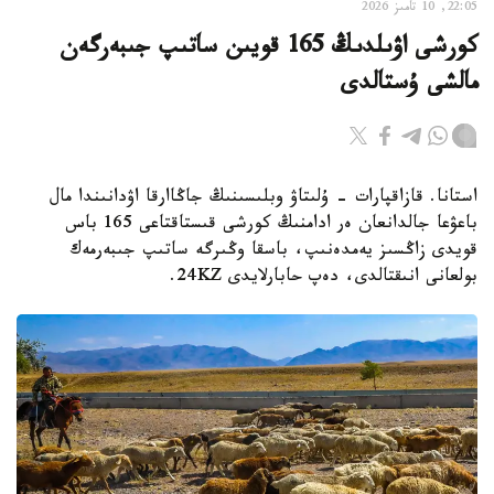
22:05, 10 تامىز 2026
كورشى اۋىلدىڭ 165 قويىن ساتىپ جىبەرگەن
مالشى ۇستالدى
استانا. قازاقپارات - ۇلىتاۋ وبلىسىنىڭ جاڭاارقا اۋدانىندا مال
باعۋعا جالدانعان ەر ادامنىڭ كورشى قىستاقتاعى 165 باس
قويدى زاڭسىز يەمدەنىپ، باسقا وڭىرگە ساتىپ جىبەرمەك
بولعانى انىقتالدى، دەپ حابارلايدى 24KZ.