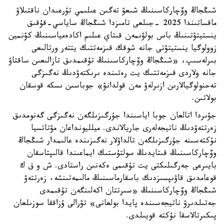
شىڭجاڭ وۆچاركاسىنىڭ شىعۋ تەگىن عىلىمي تۇرعىدان ناقتىلاۋ
ماقساتىندا 2025 -جىلعى تامىزدا شىڭجاڭ ساياسي-قۇقىق
ينستيتۋتىنىڭ باس بولۋىمەن قىتاي عىلىم اكادەمياسىنىڭ كۋنمين
زوولوگيا ينستيتۋتى جانە شوقك قىزمەتتىك يتتەر ورتالىعى
بىرلەسىپ، «شىڭجاڭ وۆچاركاسىنىڭ تۇقىمدىق تازالىعىن ساقتاۋ
جانە ولاردى قىزمەتتىك يت رەتىندە ىرىكتەۋدىڭ نەگىزگى
تەحنولوگيالارىن ازىرلەۋ مەن قولدانۋ» جوباسىن ىسكە قوسقان
بولاتىن.
جۋىردا اتالعان جوبا اياسىندا جۇرگىزىلگەن نەگىزگى گەنومدىق
زەرتتەۋدىڭ ناتيجەلەرى جاريالاندى. ميلليونداعان مۋتاتسيا
نۇكتەسىنە جۇرگىزىلگەن تالداۋلار نەگىزىندە عالىمدار شىڭجاڭ
وۆچاركاسىنىڭ قىتايدىڭ سولتۇستىك ايماعىندا قالىپتاسقان
بايىرعى جەرگىلىكتى يت تۇقىمى ەكەنىن راستادى. ش و ق ك
قوعامدىق قاۋىپسىزدىك باسقارماسىنىڭ مالىمەتىنشە، زەرتتەۋ
شىڭجاڭ وۆچاركاسىنىڭ «سىرتتان اكەلىنگەن تۇقىمدى
جەتىلدىرۋ ناتيجەسىندە پايدا بولعانى» تۋرالى ۇزاققا سوزىلعان
پىكىرتالاسقا نۇكتە قويىلدى.