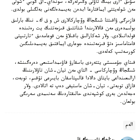
سۋىق ءارى بيىك تاۋلى وڭىرلەرگە، سونداي-اق گوبي ءشولى
مەن شولەيتتى ايماقتارعا ابدەن بەيىمدەلگەنى بەلگىلى بولدى.
قازىرگى ۋاقىتتا شىڭجاڭ وۆچاركالارى ش و ق ك- نىڭ بارلىق
بولىمدەرى مەن قالالارىندا شتاتتىق قىزمەتتىك يت رەتىندە
قولدانىلادى. ولار شەكارالىق باقىلاۋ مەن قوعامدىق ءتارتىپتى
قامتاماسىز ەتۋ قىزمەتىندە جوعارى ايماقتىق بەيىمدىلىگىن
كورسەتىپ كەلەدى.
قىتاي جۇمىسشى يتتەردى باسقارۋ قاۋىمداستىعى دەرەگىنشە،
شىڭجاڭ وۆچاركاسى - التاي مەن تيان-شان تاۋلارىنىڭ
ارالىعىنداعى بايتاق دالادا قالىپتاسقان بايىرعى تۇقىم، توبەت،
قازاق توبەتى، تيان-شان ماستيفى دەپ تە اتالادى. ولار
ەجەلدەن بەرى كوشپەندى حالىقتاردىڭ سەنىمدى سەرىگى
بولعان.
الەم