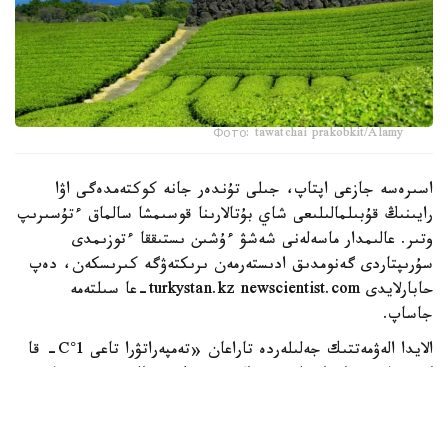
Фото: tawatchai prakobkit/Alamy
اسىرەسە جازعى اپتاپ، جىلى تۇندەر جانە كوكتەمدەگى اۋا
رايىنىڭ قۇبىلمالىلىعى شاي بۇتالارىنا قوسىمشا سالماق ءتۇسىرىپ
وتىر. عالىمدار ماسەلەنى شەشۋ ءۇشىن ىستىققا ءتوزىمدى
سۇرىپتاردى گەنومدىق ادىستەرمەن ىرىكتەۋگە كىرىسكەن، دەپ
حابارلايدى turkystan.kz newscientist.com-عا سىلتەمە
جاساپ.
الايدا الەۋمەتتىك جەلىلەردە تاراعان «تەمپەراتۋرا تاعى 1°C- قا
كوتەرىلسە، ماتچا مۇلدە جوعالادى» دەگەن مالىمدەمەنى عىلىمي
تۇرعىدان دالەلدەنگەن بولجام دەۋگە بولمايدى. قازىرگى
زەرتتەۋلەر كليماتتىڭ جىلىنۋى ءونىم كولەمىن ازايتىپ، جوعارى