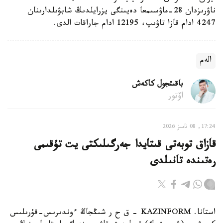
ناۋرىزدان 28-ماۋسىمعا دەيىنگى يزرايلدىڭ شابۋىلدارىنان
4247 ادام قازا تاۋىپ، 12195 ادام جاراقات الدى.
الەم
باقىتجول كاكەش
اۆتور
17:24, 08 تامىز 2026
قازاق توبەتى قىتايدا جەرگىلىكتى يت تۇقىمى
رەتىندە تانىلدى
استانا. KAZINFORM – ق ح ر شىڭجاڭ ءوندىرىس-قۇرىلىس