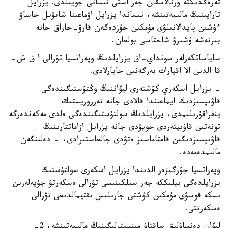
تەرەڭدىكتە ورنالاسقان جەر استى نىسانى جويىلدى. يزرايل
تاراپىنىڭ مالىمەتىنشە، نىساندا يزرايل اۋماعىنا شابۋىل جاساۋ
ءۇشىن پايدالانىلۋى مۇمكىن جۇزدەگەن قارۋ-جاراق جانە
بىرنەشە ۇشىرۋ شاحتاسى بولعان.
ساياساتكەرلەر سونداي-اق يزرايلدىڭ وپەراتسيا تۋرالى ا ق ش-
قا الدىن الا اقپارات بەرگەنىن حابارلادى.
- يزرايل اسكەري كۇشتەرى ليۆاننىڭ وڭتۇستىگىندەگى
قاۋىپسىزدىك ايماعىندا قالادى جانە تەرروريستىك
ينفراقۇرىلىمدى، يزرايلدىڭ سولتۇستىگىندەگى ەلدى مەكەندەرگە
تونەتىن قاۋىپتەردى جويۋدى جانە يزرايل ازاماتتارىنىڭ
قاۋىپسىزدىگىن قامتاماسىز ەتۋدى جالعاستىرادى، - دەلىنگەن
مالىمدەمەدە.
وپەراتسيا جۇرگىزەر الدىندا يزرايل اسكەرى سولتۇستىك
يزرايلدەگى بيلىككە جەر سىلكىنىسى تۋرالى ەسكەرتۋ جۇيەلەرىن
ىسكە قوسۋى مۇمكىن كۇشتى جارىلىس ىقتيمالدىعى تۋرالى
ەسكەرتتى.
ليۆان دەنساۋلىق ساقتاۋ مينيسترلىگىنىڭ مالىمەتىنشە، 2-