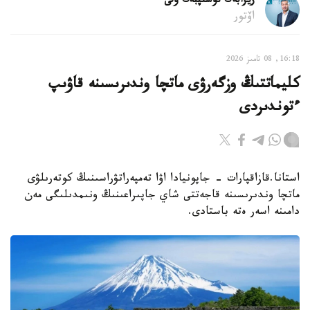
ريزابەك نۇسىپبەك ۇلى
اۆتور
16:18, 08 تامىز 2026
كليماتتىڭ وزگەرۋى ماتچا وندىرىسىنە قاۋىپ
ءتوندىردى
استانا.قازاقپارات - جاپونيادا اۋا تەمپەراتۋراسىنىڭ كوتەرىلۋى
ماتچا وندىرىسىنە قاجەتتى شاي جاپىراعىنىڭ ونىمدىلىگى مەن
دامىنە اسەر ەتە باستادى.