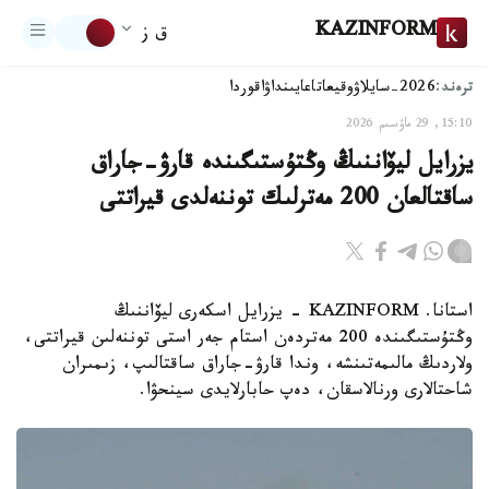
KAZINFORM
ق ز
ترەند:
2026-سايلاۋ
وقيعا
تاعايىنداۋ
اقوردا
15:10, 29 ماۋسىم 2026
يزرايل ليۆاننىڭ وڭتۇستىگىندە قارۋ-جاراق
ساقتالعان 200 مەترلىك توننەلدى قيراتتى
استانا. KAZINFORM - يزرايل اسكەرى ليۆاننىڭ
وڭتۇستىگىندە 200 مەتردەن استام جەر استى توننەلىن قيراتتى،
ولاردىڭ مالىمەتىنشە، وندا قارۋ-جاراق ساقتالىپ، زىمىران
شاحتالارى ورنالاسقان، دەپ حابارلايدى سينحۋا.