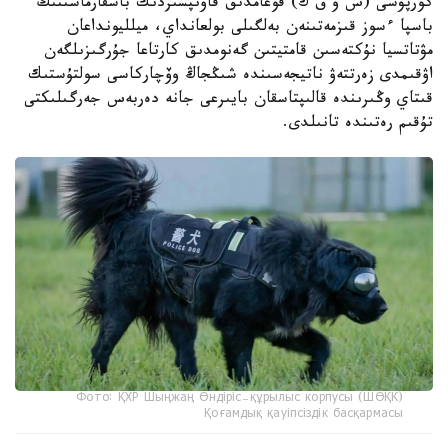
كورپۋسى (ش و ق ك) قوعامدىق قاۋىپسىزدىك باسقارماسىنىڭ
باسپا ءسوز قىزمەتىنەن بەلگىلى بولعانداي، ميلليونداعان
مۋتاتسيا نۇكتەسىن قامتيتىن گەنومدىق كارتاعا جۇرگىزىلگەن
اۋقىمدى زەرتتەۋ ناتيجەسىندە شىڭجاڭ وۆچاركاسى سولتۇستىك
قىتاي وڭىرىندە قالىپتاسقان بايىرعى جانە دەربەس جەرگىلىكتى
تۇقىم رەتىندە تانىلدى.
Фото: ҚХР Шыңжаң Өндіріс-құрылыс корпусы (ШӨҚК)
Қоғамдық қауіпсіздік басқармасы