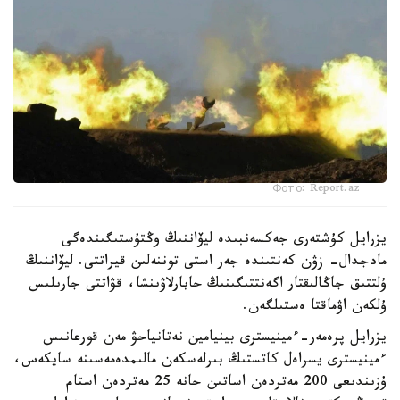
Фото: Report.az
يزرايل كۇشتەرى جەكسەنبىدە ليۆاننىڭ وڭتۇستىگىندەگى
مادجدال- زۋن كەنتىندە جەر استى توننەلىن قيراتتى. ليۆاننىڭ
ۇلتتىق جاڭالىقتار اگەنتتىگىنىڭ حابارلاۋىنشا، قۋاتتى جارىلىس
ۇلكەن اۋماقتا ەستىلگەن.
يزرايل پرەمەر-ءمينيسترى بينيامين نەتانياحۋ مەن قورعانىس
ءمينيسترى يسراەل كاتستىڭ بىرلەسكەن مالىمدەمەسىنە سايكەس،
ۇزىندىعى 200 مەتردەن اساتىن جانە 25 مەتردەن استام