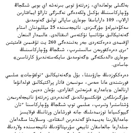
بەلگىلى بولعانداي، زەرتتەۋ توبى بىرنەشە اي بويى شىڭجاڭ
وۆچاركاسىنىڭ بۇكىل ولكەدەگى نەگىزگى تارالۋ ايماقتارىن
ارالاپ، 109 داراباسقا جوعارى ساپالى تولىق گەنومدىق
سەكۆەنيرلەۋ جۇرگىزدى. ناتيجەسىندە 25 ميلليوننان استام
گەنەتيكالىق مۋتاتسيا نۇكتەسى انىقتالدى. عالىمدار الىنعان
اۋقىمدى دەرەكتەردى جەر بەتىندەگى 260 يت تۇقىمىن قامتيتىن
ءىرى دەرەكقورمەن سالىستىرىپ، شىڭجاڭ وۆچاركاسىنىڭ
جوعارى دالدىكتەگى «گەنومدىق سايكەستەندىرۋ كارتاسىن»
جاسادى.
دەرەككوزدىڭ جازۋىنشا، بۇل «گەنەتيكالىق ءتولقۇجات» عىلىمي
قورىتىندى عانا ەمەس، سونىمەن قاتار پراكتيكالىق قولدانۋعا
ارنالعان «باعدار» قىزمەتىن اتقارادى. بۇعان دەيىن
جۇرگىزىلگەن فۋنكتسيونالدىق گەندەردى زەرتتەۋ ناتيجەلەرىمەن
ۇشتاستىرا وتىرىپ، عىلىمي توپ شىڭجاڭ وۆچاركاسىنا ءتان
گيپوكسياعا توزىمدىلىك جانە قورشاعان ورتانىڭ قولايسىز
جاعدايلارىنا بەيىمدەلۋ گەندەرىن انىقتادى. وسىلايشا مىڭداعان
جىلدارعا جالعاسقان تابيعي سۇرىپتالۋدىڭ ناتيجەسىندە ولاردىڭ