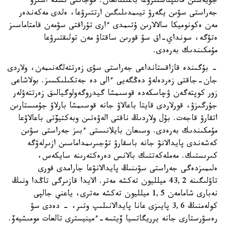
جۇيەسىن قالىپتاستىرۋعا باعىتتالعان. قۇجاتتى ىسكە اسىرۋ
جەراستى سۋىن يگەرۋ تيىمدىلىگىن ارتتىرۋعا، ەلدى مەكەندەر
مەن ەكونوميكا سالالارىن ۇتىمدى ءارى تۇراقتى سۋمەن قامتاماسىز
ەتۋگە، سونداي-اق سۋ قورىن ساقتاۋ مەن تولىقتىرۋعا
مۇمكىندىك بەرەدى.
- بۇگىندە قازاقستانداعى جەراستى سۋى زەرتتەلگەنىمەن، ولاردى
جان-جاقتى زەردەلەۋ دەڭگەيى ءالى دە جەتكىلىكسىز. بولاشاعى
زور كوپتەگەن ۋچاسكەدە قوسىمشا گيدروگەولوگيالىق زەرتتەۋلەر
جۇرگىزۋ، قورلاردى قايتا باعالاۋ جانە قوسىمشا بارلاۋ جۇمىستارىن
اتقارۋ قاجەت. بۇل ولاردىڭ ناقتى الەۋەتىن وبەكتيۆتى باعالاۋعا
مۇمكىندىك بەرەدى. وسىعان بايلانىستى ءبىز جەراستى سۋىن
كەشەندى پايدالانۋ جانە باسقارۋ تۇجىرىمداماسىن ازىرلەۋگە
كىرىستىك. مەملەكەتتىك بالانس دەرەكتەرىنە سايكەس،
ەلىمىزدەگى جەراستى سۋىنىڭ پايدالانۋعا جارامدى قورى
تاۋلىگىنە 43,2 ميلليون تەكشە مەتر. الايدا قازىرگى تاڭدا ونىڭ
نەبارى شامامەن 1,5 ميلليون تەكشە مەترى، ياعني جالپى
كولەمنىڭ 3,6 پايىزى عانا پايدالانىلىپ وتىر، - دەدى سۋ
رەسۋرستارى جانە يرريگاتسيا ۆيتسە-ءمينيسترى تالعات مومىشيەۆ.