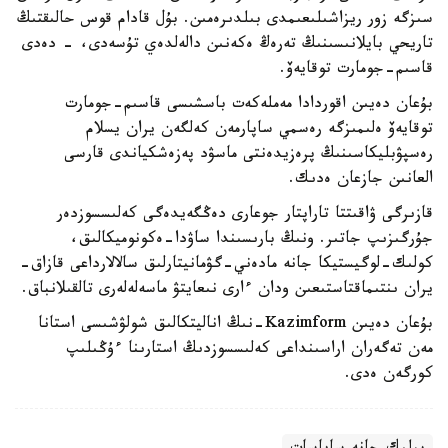
سىزگە زور ريزاشىلىعىمدى بىلدىرەمىن. بۇل قادام قوس حالىقتىڭ
تاريحي بايلانىسىنىڭ تەرەڭ ەكەنىن دالەلدەي تۇسەدى، - دەدى
قاسىم-جومارت توقايەۆ.
بۇعان دەيىن اقوردادا مەملەكەت باسشىسى قاسىم-جومارت
توقايەۆ ەلىمىزگە رەسمي ساپارمەن كەلگەن يران يسلام
رەسپۋبليكاسىنىڭ پرەزيدەنتى ماسۋد پەزەشكياندى قارسى
العانىن جازعان ەدىك.
قازىرگى ۋاقىتتا تاراپتار جوعارى دەڭگەيدەگى كەلىسسوزدەر
جۇرگىزىپ جاتىر. ونىڭ بارىسىندا ساۋدا-ەكونوميكالىق،
كولىك-لوگيستيكا جانە مادەني-گۋمانيتارلىق سالالارداعى قازاق-
يران ىنتىماقتاستىعىن ودان ءارى نىعايتۋ ماسەلەلەرى تالقىلانباق.
بۇعان دەيىن Kazimform-نىڭ اناليتكالىق شولۋشىسى استانا
مەن تەگەران اراسىنداعى كەلىسسوزدىڭ استارىنا ءۇڭىلىپ
كورگەن ەدى.