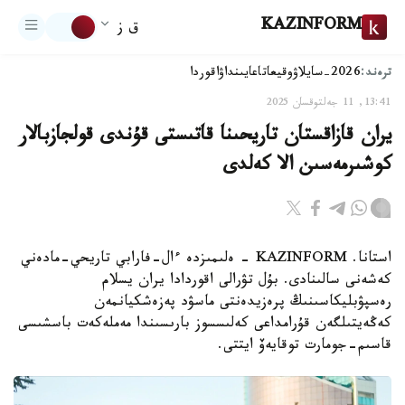
KAZINFORM
ق ز
ترەند:
2026-سايلاۋ
وقيعا
تاعايىنداۋ
اقوردا
13:41, 11 جەلتوقسان 2025
يران قازاقستان تاريحىنا قاتىستى قۇندى قولجازبالار
كوشىرمەسىن الا كەلدى
استانا. KAZINFORM - ەلىمىزدە ءال-فارابي تاريحي-مادەني
كەشەنى سالىنادى. بۇل تۋرالى اقوردادا يران يسلام
رەسپۋبليكاسىنىڭ پرەزيدەنتى ماسۋد پەزەشكيانمەن
كەڭەيتىلگەن قۇرامداعى كەلىسسوز بارىسىندا مەملەكەت باسشىسى
قاسىم-جومارت توقايەۆ ايتتى.