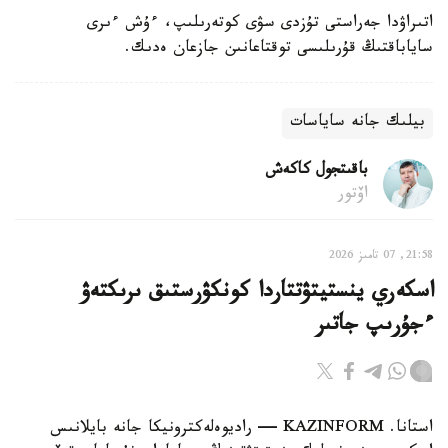
اتىراۋدا جەراستى تۇزدى سۋى كوتەرىلىپ، ءۇش ءىرى
ساياباقتىڭ قۇرىلىسى توقتاعانىن جازعان ەدىك.
بيلىك جانە ساياسات
باقىتجول كاكەش
اۆتور
21:58, 07 تامىز 2026
اسكەري ينستيتۋتتاردا كونكۋرستىق ىرىكتەۋ
ءجۇرىپ جاتىر
استانا. KAZINFORM — راديوەلەكترونيكا جانە بايلانىس