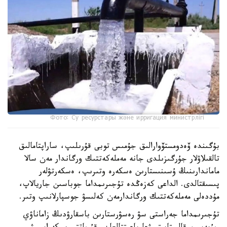
Фото: Су ресурстары және ирригация министрлігі
بۇگىندە ۆەدومستۆوارالىق جۇمىس توبى قۇرىلىپ، ساراپتامالىق
تالقىلاۋلار جۇرگىزىلدى جانە مەملەكەتتىك ورگاندار مەن سالا
ماماندارىنىڭ ۇسىنىستارىن ەسكەرە وتىرىپ، ەسكەرتۋلەر
پىسىقتالدى. الداعى كەزەڭدە تۇجىرىمداما جوباسىن جاريالاپ،
مۇددەلى مەملەكەتتىك ورگاندارمەن كەلىسۋ جوسپارلانىپ وتىر.
تۇجىرىمداما جەراستى سۋ رەسۋرستارىن باسقارۋدىڭ زاماناۋي