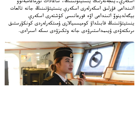
اسكەري-ينجەنەرلىك ينستيتۋتىنىڭ، ساعادات نۇرماعامبەتوۆ
اتىنداعى قۇرلىق اسكەرلەرى اسكەري ينستيتۋتىنىڭ جانە تالعات
بيگەلدينوۆ اتىنداعى اۋە قورعانىسى كۇشتەرى اسكەري
ينستيتۋتىنىڭ قابىلداۋ كوميسسيالارى ۇمىتكەرلەردى كونكۋرستىق
ىرىكتەۋدى ۇيىمداستىرۋدى جانە وتكىزۋدى ىسكە اسىرادى.
Фото: Қорғаныс министрлігі