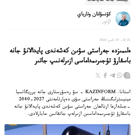
بيلىك جانە ساياسات
كۇنسۇلتان وتارباي
اۆتور
22:31, 07 تامىز 2026
ەلىمىزدە جەراستى سۋىن كەشەندى پايدالانۋ جانە
باسقارۋ تۇجىرىمداماسى ازىرلەنىپ جاتىر
استانا. KAZINFORM - سۋ رەسۋرستارى جانە يرريگاتسيا
مينيسترلىگىنىڭ جەراستى سۋى دەپارتامەنتى 2027-2040
-جىلدارعا ارنالعان جەراستى سۋىن كەشەندى پايدالانۋ جانە
باسقارۋ تۇجىرىمداماسىن ازىرلەپ جاتقانىن حابارلادى.