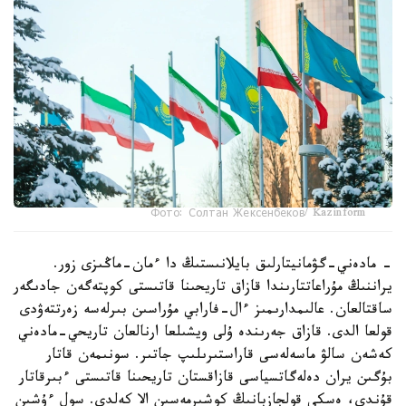
Фото: Солтан Жексенбеков/ Kazinform
- مادەني-گۋمانيتارلىق بايلانىستىڭ دا ءمان-ماڭىزى زور.
يراننىڭ مۇراعاتتارىندا قازاق تاريحىنا قاتىستى كوپتەگەن جادىگەر
ساقتالعان. عالىمدارىمىز ءال-فارابي مۇراسىن بىرلەسە زەرتتەۋدى
قولعا الدى. قازاق جەرىندە ۇلى ويشىلعا ارنالعان تاريحي-مادەني
كەشەن سالۋ ماسەلەسى قاراستىرىلىپ جاتىر. سونىمەن قاتار
بۇگىن يران دەلەگاتسياسى قازاقستان تاريحىنا قاتىستى ءبىرقاتار
قۇندى، ەسكى قولجازبانىڭ كوشىرمەسىن الا كەلدى. سول ءۇشىن