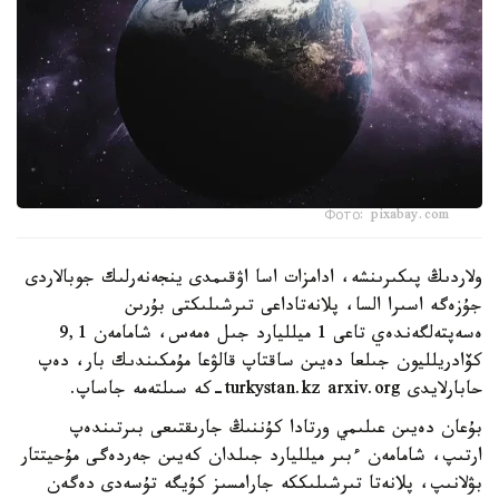
Фото: pixabay.com
ولاردىڭ پىكىرىنشە، ادامزات اسا اۋقىمدى ينجەنەرلىك جوبالاردى
جۇزەگە اسىرا السا، پلانەتاداعى تىرشىلىكتى بۇرىن
ەسەپتەلگەندەي تاعى 1 ميلليارد جىل ەمەس، شامامەن 9,1
كۆادريلليون جىلعا دەيىن ساقتاپ قالۋعا مۇمكىندىك بار، دەپ
حابارلايدى turkystan.kz arxiv.org-كە سىلتەمە جاساپ.
بۇعان دەيىن عىلىمي ورتادا كۇننىڭ جارىقتىعى بىرتىندەپ
ارتىپ، شامامەن ءبىر ميلليارد جىلدان كەيىن جەردەگى مۇحيتتار
بۋلانىپ، پلانەتا تىرشىلىككە جارامسىز كۇيگە تۇسەدى دەگەن