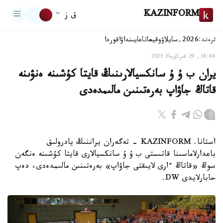
KAZINFORM
ق ز
ترەند:
2026-سايلاۋ
وقيعا
تاعايىنداۋ
اقوردا
18:44, 29 قىركۇيەك 2025
يران ب ۇ ۇ سانكسيالارىنىڭ قايتا كۇشىنە ەنۋىنە
قاتاڭ جاۋاپ بەرەتىنىن مالىمدەدى
استانا. KAZINFORM - تەگەران يراننىڭ يادرولىق
باعدارلاماسىنا قاتىستى ب ۇ ۇ سانكسيالارى قايتا كۇشىنە ەنگەن
سوڭ «قاتاڭ ءارى لايىقتى جاۋاپ» بەرەتىنىن مالىمدەدى، دەپ
حابارلايدى DW.