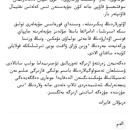
جوعالۋى، جەر ءوسىنىڭ وزگەرۋى، ءىرى اسپان دەنەلەرىمەن
سوقتىعىسۋ قاۋپى جانە كۇن جۇيەسىنەن تىس كەلەتىن ىقتيمال
قاۋىپتەر بار.
اۆتورلاردىڭ پىكىرىنشە، وسىنداي قورعانىس جۇيەلەرى تولىق
ىسكە اسىرىلسا، ادامزاتقا باسقا جۇلدىز جۇيەلەرىنە جاپپاي
قونىس اۋدارۋدىڭ قاجەتى بولماۋى مۇمكىن. ونىڭ ورنىنا
وركەنيەت جەردىڭ ءوزىن ۇزاق ۋاقىت بويى تىرشىلىككە قولايلى
كۇيدە ساقتاي الادى.
دەگەنمەن زەرتتەۋ ازىرگە تەوريالىق تۇجىرىمداما بولىپ سانالادى.
ۇسىنىلعان تەحنولوگيالاردىڭ باسىم بولىگى قازىرگى عىلىم مەن
تەحنيكانىڭ مۇمكىندىگىنەن الدەقايدا جوعارى دەڭگەيدەگى
ينجەنەرلىك شەشىمدەردى تالاپ ەتەدى جانە ولاردىڭ ءىس
جۇزىندە جۇزەگە اساتىنى ازىرگە بەلگىسىز.
ەربۇلان قايرات
الەم