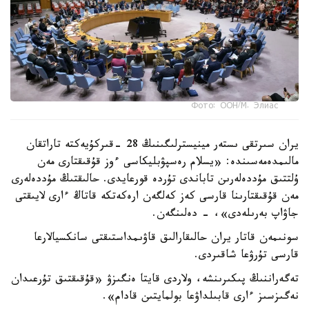
Фото: ООН/М. Элиас
يران سىرتقى ىستەر مينيسترلىگىنىڭ 28 -قىركۇيەكتە تاراتقان
مالىمدەمەسىندە: «يسلام رەسپۋبليكاسى ءوز قۇقىقتارى مەن
ۇلتتىق مۇددەلەرىن تاباندى تۇردە قورعايدى. حالىقتىڭ مۇددەلەرى
مەن قۇقىقتارىنا قارسى كەز كەلگەن ارەكەتكە قاتاڭ ءارى لايىقتى
جاۋاپ بەرىلەدى»، - دەلىنگەن.
سونىمەن قاتار يران حالىقارالىق قاۋىمداستىقتى سانكسيالارعا
قارسى تۇرۋعا شاقىردى.
تەگەراننىڭ پىكىرىنشە، ولاردى قايتا ەنگىزۋ «قۇقىقتىق تۇرعىدان
نەگىزسىز ءارى قابىلداۋعا بولمايتىن قادام».