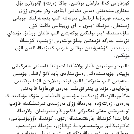
كوزقاراس كەڭ تاراعان بولاتىن. جاڭا زەرتتەۋ اۆتورلارى بۇل
سەناري مىندەتتى ەمەس ەكەنىن ايتادى. ولار جەردى ۇزاق
مەرزىمدە قورعاۋعا ارنالعان بىرنەشە الىپ ينجەنەرلىك جوبانى
ۇسىنعان. سونىڭ ءبىرى - اي وربيتاسى ماڭىنا كۇن
ساۋلەسىنىڭ ءبىر بولىگىن بوگەيتىن الىپ قالقان ورناتۋ. مۇنداي
قۇرىلىم جەرگە تۇسەتىن جىلۋ مولشەرىن ازايتىپ، كۇننىڭ
بىرتىندەپ كۇشەيۋىنەن بولاتىن قىزىپ كەتۋدىڭ الدىن الۋى
مۇمكىن.
عالىمدار سونىمەن قاتار بولاشاقتا ادامزاتقا قاجەتتى ەنەرگيانى
يۋپيتەر جۇيەسىندەگى رەسۋرستاردى پايدالانۋ ارقىلى جۇمىس
ىستەيتىن الىپ ەنەرگەتيكالىق قوندىرعىلاردان الۋعا بولاتىنىن
بولجايدى. مۇنداي ينفراقۇرىلىم جەردى قورعاۋعا قاجەتتى
مەگاجوبالاردىڭ ۇزدىكسىز جۇمىسىن قامتاماسىز ەتۋگە مۇمكىندىك
بەرەدى. زەرتتەۋدە جەردىڭ ۇزاق مەرزىمدى تىرشىلىگىنە قاۋىپ
توندىرەتىن جەتى نەگىزگى فاكتور قاراستىرىلعان. ولاردىڭ
قاتارىندا كۇننىڭ جارىقتىعىنىڭ ارتۋى، كۇننىڭ ەۆوليۋتسياسى،
تەكتونيكالىق پروتسەستەردىڭ توقتاۋى، سۋدىڭ بىرتىندەپ