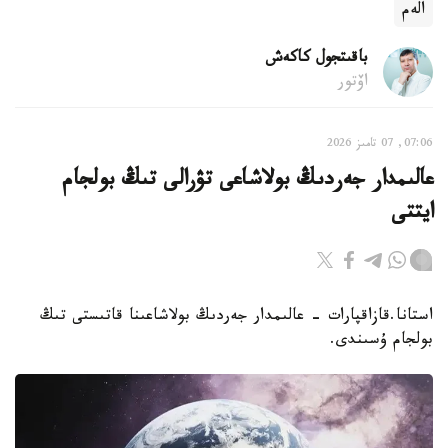
الەم
باقىتجول كاكەش
اۆتور
07:06, 07 تامىز 2026
عالىمدار جەردىڭ بولاشاعى تۋرالى تىڭ بولجام
ايتتى
استانا.قازاقپارات - عالىمدار جەردىڭ بولاشاعىنا قاتىستى تىڭ
بولجام ۇسىندى.