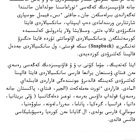
جانە فرانسيا سىرتقى ىستەر مينيسترلەرى ب ۇ ۇ باس حاتشىسىنا
جانە قاۋىپسىزدىك كەڭەسى ءتوراعاسىنا جولداعان حاتىندا
تەگەراندى بىرلەسكەن جان-جاقتى ءىس-قيمىل جوسپارى
شارتتارىن ورىندامادى دەپ ايىپتاپ، سانكسيالاردى قايتا
ەنگىزۋدى تالاپ ەتتى. وسىلايشا ولار يادرولىق كەلىسىمدە
كورسەتىلگەن «سانكسيالاردى اۆتوماتتى تۇردە قايتا ەنگىزۋ
تەتىگىن» (Snapback) ىسكە قوستى، ول سانكسيالاردى جەدەل
قالپىنا كەلتىرۋدى كوزدەيدى.
ايتا كەتەيىك، جۇما كۇنى ب ۇ ۇ قاۋىپسىزدىك كەڭەسى رەسەي
مەن قىتاي ۇسىنعان يرانعا قارسى سانكسيالاردى قايتا قالپىنا
كەلتىرۋدى كەيىنگە قالدىرۋ جونىندەگى قاراردى قابىلداي
المادى. قاراردى ءتورت مەملەكەت (الجير، قىتاي، پاكىستان جانە
رەسەي) قولداپ داۋىس بەرسە، توعىز دەلەگاتسيا ( ۇلى بريتانيا،
دانيا، فرانسيا، گرەكيا، پاناما، سەررا-لەونە، سلوۆەنيا،
سومالي) قارسى بولدى، ال گايانا مەن كورەيا رەسپۋبليكاسى
قالىس قالدى.