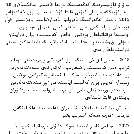
ب ۇ ۇ قاۋىپسىزدىك كەڭەسىنىڭ يرانعا قاتىستى سانكسيالارى 28
-قىركۇيەككە قاراعان ءتۇنى قايتا كۇشىنە ەندى. بۇل شەكتەۋلەر
2015 -جىلى تەگەراننىڭ يادرولىق باعدارلاماسىنا بايلانىستى قول
قويىلعان بىرلەسكەن جان-جاقتى ءىس-قيمىل جوسپارى
اياسىندا توقتاتىلعان بولاتىن. اتالعان كەلىسىمدە يران تاراپىنان
ەلەۋلى بۇزۋشىلىقتار انىقتالسا، سانكسيالاردىڭ قايتا ەنگىزىلەتىنى
قاراستىرىلعان ەدى.
2018 -جىلى ا ق ش- تىڭ سول كەزدەگى پرەزيدەنتى دونالد
ترامپ ەلىن كەلىسىمنەن شىعارىپ، تەگەراندى مىندەتتەمەلەرىن
ورىندامادى دەپ ايىپتاپ، جاڭا سانكسيالار ەنگىزگەن بولاتىن.
وسىدان كەيىن يران كەلىسىم اياسىنداعى ءوز مىندەتتەمەلەرىن
بىرتىندەپ ورىنداۋدان باس تارتىپ، يادرولىق نىسانداردا ۋران
بايىتۋدى قايتا باستادى.
ا ق ش بيلىگىنىڭ باعالاۋىنشا، يران كەلىسىمدە بەلگىلەنگەن
نورمانى ءتورت ەسەگە اسىرىپ وتىر.
2025 -جىلعى تامىز ايىنىڭ سوڭىندا ۇلى بريتانيا، گەرمانيا