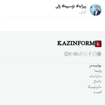
ريزابەك نۇسىپبەك ۇلى
اۆتور
KAZINFORM
بوليمدەر
وقيعا
ساياسات
تالداۋ
ەكونوميكا
الەمدە