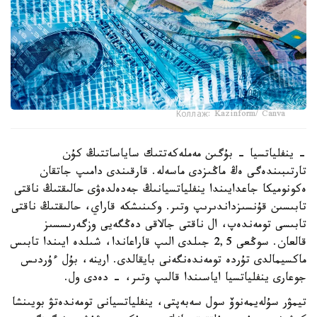
Коллаж: Kazinform/ Canva
- ينفلياتسيا - بۇگىن مەملەكەتتىك ساياساتتىڭ كۇن
تارتىبىندەگى ەڭ ماڭىزدى ماسەلە. قارقىندى دامىپ جاتقان
ەكونوميكا جاعدايىندا ينفلياتسيانىڭ جەدەلدەۋى حالىقتىڭ ناقتى
تابىسىن قۇنسىزداندىرىپ وتىر. وكىنىشكە قاراي، حالىقتىڭ ناقتى
تابىسى تومەندەپ، ال ناقتى جالاقى دەڭگەيى وزگەرىسسىز
قالعان. سوڭعى 2,5 جىلدى الىپ قاراعاندا، شىلدە ايىندا تابىس
ماكسيمالدى تۇردە تومەندەنگەنى بايقالدى. ارينە، بۇل ءۇردىس
جوعارى ينفلياتسيا اياسىندا قالىپ وتىر، - دەدى ول.
تيمۋر سۇلەيمەنوۆ سول سەبەپتى، ينفلياتسيانى تومەندەتۋ بويىنشا