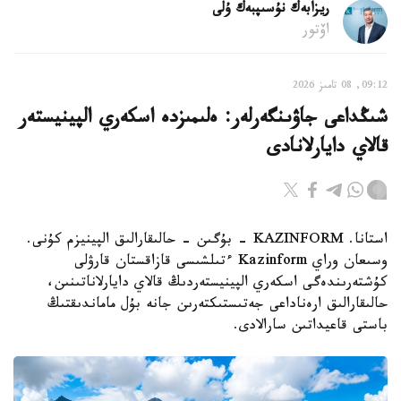
ريزابەك نۇسىپبەك ۇلى
اۆتور
09:12, 08 تامىز 2026
شىڭداعى جاۋىنگەرلەر: ەلىمىزدە اسكەري الپينيستەر
قالاي دايارلانادى
استانا. KAZINFORM - بۇگىن - حالىقارالىق الپينيزم كۇنى.
وسىعان وراي Kazinform ءتىلشىسى قازاقستان قارۋلى
كۇشتەرىندەگى اسكەري الپينيستەردىڭ قالاي دايارلاناتىنىن،
حالىقارالىق ارەناداعى جەتىستىكتەرىن جانە بۇل ماماندىقتىڭ
باستى قاعيداتىن سارالادى.