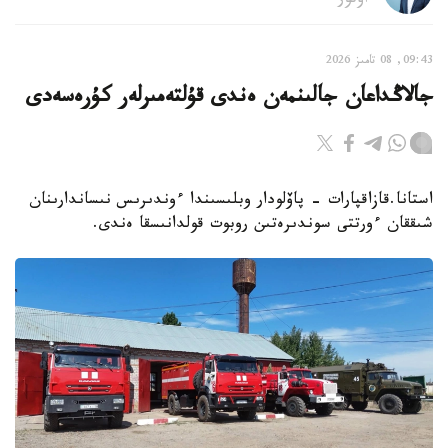
اۆتور
09:43, 08 تامىز 2026
جالاڭداعان جالىنمەن ەندى قۇلتەمىرلەر كۇرەسەدى
استانا.قازاقپارات - پاۆلودار وبلىسىندا ءوندىرىس نىساندارىنان
شىققان ءورتتى سوندىرەتىن روبوت قولدانىسقا ەندى.