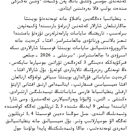
كەشەندى جۇمىس ۇلتتىق بانك پەن ۇكىمەت ءۇشىن نەگىزگى
مىندەت بولىپ قالا بەرەتىنىن ايتادى.
- ينفلياتسيا دەڭگەيىن باقىلاۋ جانە تومەندەتۋ بويىنشا
جاڭارتىلعان شارالار كەشەنىن ازىرلەۋ بارىسىندا ۇكىمەتپەن
بىرلەسىپ، تاريفتىك ساياسات پارامەترلەرىن تۇزەتۋ باعىتىندا
تىعىز بالانىس ورناتۋدى جالعاستىرامىز. اقشا- كرەديت جانە
ماكروپرۋدەنتسيالىق ساياسات بويىنشا قوسىمشا شارالاردى ىسكە
اسىرۋدى دا جالعاستىرامىز. ءبىرىنشى - 2026 -جىلعى
قىركۇيەككە دەيىنگى 3 كەزەڭنەن تۇراتىن جوسپارعا سايكەس،
ەڭ تومەنگى رەزەرۆتىك تالاپتاردى كوتەرۋ. بۇل شارالار اقشا-
كرەديت ساياساتى قۇرالدارى بويىنشا سىياقى تولەۋگە ارنالعان
اقشا ەميسسياسىن قىسقارتىپ، اينالىمداعى ارتىق اقشانى ازايتۋ
ارقىلى ينفلياتسياعا قارسى ساياساتتىڭ تيىمدىلىگىن ارتتىرادى.
ەكىنشى - التىن- ۆاليۋتا وپەراتسيالارىن تەڭەستىرۋ. وسى شارا
اياسىندا بيىلعى 9 ايدىڭ ىشىندە 2,3 تريلليون تەڭگە كولەمىندە
وتىمدىلىك الىندى. جىل سوڭىنا دەيىن قوسىمشا 1,4 تريلليون
تەڭگە الۋ جوسپارلانىپ وتىر. بۇل ەميسسيالىق جانە ينفلياتسيالىق
اسەردى تومەندەتىپ، جاڭا وتىمدىلىكتىڭ پايدا بولۋىنا جول