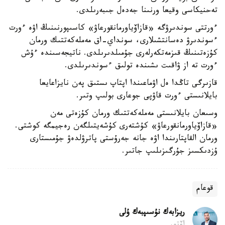
تەحنيكاسى وقيعا ورنىنا جەدەل جىبەرىلدى.
ءورتتى سوندىرۋگە «قازاۆياورمانقورعاۋ» كاسىپورنىنىڭ اۋە ءورت
ءسوندىرۋ دەسانتشىلارى، سونداي-اق مەملەكەتتىك ورمان
كۇزەتىنىڭ قىزمەتكەرلەرى جۇمىلدىرىلدى. ناتيجەسىندە ءۇش
ءورت تە از ۋاقىت ىشىندە تولىق ءسوندىرىلدى.
قازىرگى تاڭدا ەل اۋماعىندا اپتاپ ىستىق پەن نايزاعايعا
بايلانىستى ءورت قاۋپى جوعارى بولىپ وتىر.
وسىعان بايلانىستى مەملەكەتتىك ورمان كۇزەتى مەن
«قازاۆياورمانقورعاۋ» كۇشتەرى كۇشەيتىلگەن رەجيمگە كوشتى.
ورمان القاپتارىندا اۋە جانە جەرۇستى پاترۋلدەۋ جۇمىستارى
ۇزدىكسىز جۇرگىزىلىپ جاتىر.
قوعام
ريزابەك نۇسىپبەك ۇلى