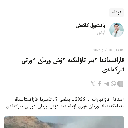
قوعام
باقىتجول كاكەش
اۆتور
13:06, 08 تامىز 2026
قازاقستاندا ءبىر تاۋلىكتە ءۇش ورمان ءورتى
تىركەلدى
استانا. قازاقپارات - 2026-جىلعى 7-تامىزدا قازاقستاننىڭ
مەملەكەتتىك ورمان قورى اۋماعىندا ءۇش ورمان ءورتى تىركەلدى.