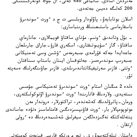
مەتردەن اسادى. سالماعى 480 كەلى، ال جۇك كوتەرگىشتىگى
200 كەلىگە دەيىن جەتەدى.
اسلان بوتابايەۆ، پاۆلودار وبلىسى ت ج د ءورت ءسوندىرۋ
باسقارماسى باستىعىنىڭ ورىنباسارى:
- بۇل وتاندىق ءونىم. مۇناي ساقتاۋ قويمالارى، جانارماي
ساقتاۋ، گاز ءسۇيىوتىقتارى، اسكەري قارۋ-جاراق جارىلعان
جاعدايدا جەكە قۇرامدى جىبەرمەس ءۇشىن وسى تەحنيكانى
جىبەرىپ سوندىرەمىز. جەلتوقسان ايىنان باستاپ سىناقتان
ءوتتى. قازىر سەرتيفيكاتتاندىرىلدى. قازىر جاۋىنگەرلىك ەسەپتە
تۇر.
ەلدە 2 مىڭنان استام ءورت ءسوندىرۋ تەحنيكاسى جۇمىس
ىستەيدى. ولاردىڭ قاتارىندا ءورت ءسوندىرۋ اۆتوكولىكتەرى،
ورمان-پاترۋلدىك كەشەندەر، تراكتورلار، دروندار مەن
موتوپومپالار بار. ءورت قاۋىپسىزدىگىن قامتاماسىز ەتۋدە جاساندى
ينتەللەكتكە نەگىزدەلگەن سيفرلىق شەشىمدەردىڭ دە ءرولى
ارتقان .
داستان تىلەكتەسوۆ، ق ر تج م ورتكە قارسى قىزمەت كوميتەتى