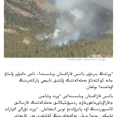
Видеодан алынған кадр
ءورتتىڭ بىرەۋى باتىس قازاقستان وبلىسىندا، تاعى ەكەۋى ۇلىتاۋ
جانە كوكشەتاۋ مەملەكەتتىك ۇلتتىق تابيعي پاركتەرىنىڭ
اۋماعىندا بولعان.
باتىس قازاقستان وبلىسىنداعى ءورت وشاعىن
«قازاۆياورمانقورعاۋ» رەسپۋبليكالىق مەملەكەتتىك قازىنالىق
كاسىپورنىنىڭ اۋە پاترۋلدەۋ توبى انىقتاعان. ءورت تۋرالى اقپارات
تۇسكەن بويدا ورمان مەكەمەلەرىنىڭ كۇشتەرى مەن قاجەتتى