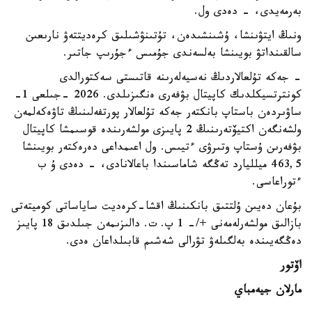
بەرمەيدى، - دەدى ول.
ونىڭ ايتۋىنشا، ۇشىنشىدەن، تۇتىنۋشىلىق كرەديتتەۋ نارىعىن
سالقىنداتۋ بويىنشا بەلسەندى جۇمىس ءجۇرىپ جاتىر.
- جەكە تۇلعالاردىڭ نەسيەلەرىنە قاتىستى سەكتورالدى
كونترتسيكلدىك كاپيتال بۋفەرى ەنگىزىلدى. 2026 -جىلعى 1-
ساۋىردەن باستاپ بانكتەر جەكە تۇلعالار پورتفەلىنىڭ تاۋەكەلمەن
ولشەنگەن اكتيۆتەرىنىڭ 2 پايىزى مولشەرىندە قوسىمشا كاپيتال
بۋفەرىن ۇستاپ وتىرۋى ءتيىس. ول اعىمداعى دەرەكتەر بويىنشا
463,5 ميلليارد تەڭگە شاماسىندا باعالانادى، - دەدى ۇ ب
ءتوراعاسى.
بۇعان دەيىن ۇلتتىق بانكىنىڭ اقشا-كرەديت ساياساتى كوميتەتى
بازالىق مولشەرلەمەنى +/- 1 پ. ت. دالىزىمەن جىلدىق 18 پايىز
دەڭگەيىندە بەلگىلەۋ تۋرالى شەشىم قابىلداعان ەدى.
اۆتور
مارلان جيەمباي