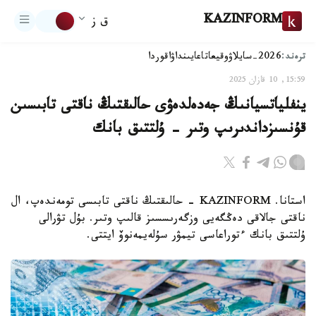
KAZINFORM
ق ز
ترەند:
2026-سايلاۋ
وقيعا
تاعايىنداۋ
اقوردا
15:59, 10 قازان 2025
ينفلياتسيانىڭ جەدەلدەۋى حالىقتىڭ ناقتى تابىسىن
قۇنسىزداندىرىپ وتىر - ۇلتتىق بانك
استانا. KAZINFORM - حالىقتىڭ ناقتى تابىسى تومەندەپ، ال
ناقتى جالاقى دەڭگەيى وزگەرىسسىز قالىپ وتىر. بۇل تۋرالى
ۇلتتىق بانك ءتوراعاسى تيمۋر سۇلەيمەنوۆ ايتتى.