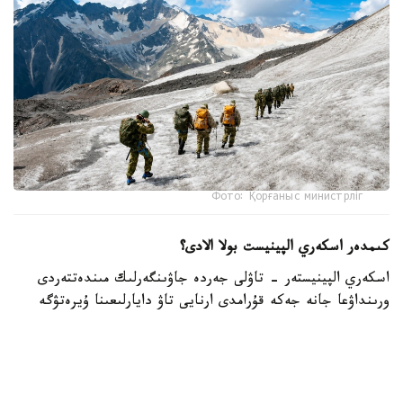
Фото: Қорғаныс министрліг
كىمدەر اسكەري الپينيست بولا الادى؟
اسكەري الپينيستەر - تاۋلى جەردە جاۋىنگەرلىك مىندەتتەردى
ورىنداۋعا جانە جەكە قۇرامدى ارنايى تاۋ دايارلىعىنا ۇيرەتۋگە
ماماندانعان اسكەري قىزمەتشىلەر.
- تاۋ دايارلىعى بويىنشا ارنايى بىلىكتىلىكتەن وتكەن اسكەري
قىزمەتشىلەر ەلىمىزدىڭ ءتۇرلى اسكەري بولىمدەرىندە قىزمەت
اتقارىپ، تاۋلى جەردەگى جاۋىنگەرلىك دايارلىقتى ۇيىمداستىرۋعا