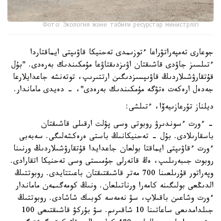
Фото: Экология және табиғи ресурстар министрлігі
جوعارى تەمپەراتۋراعا ءتوزىمدى تەحنيكا قاۋىپتى ايماقتاردا
ءتىلسىز جاۋدى قاشىقتان اۋىزدىقتاۋعا مۇمكىندىك بەرەدى. "بۇل
قۇتقارۋشىلاردىڭ قاۋىپسىزدىگىن ارتتىرىپ، توتەنشە جاعدايلارعا
جەدەل ارەكەت ەتۋگە مۇمكىندىك بەرەدى"، - دەيدى ماماندار.
ديلناز تۇرعازىيەۆا، ءتىلشى:
- ءورت ءسوندىرۋ روبوتى وسى پۋلت ارقىلى قاشىقتان
باسقارىلادى. بۇل - تەحنيكانىڭ باستى ەرەكشەلىگى. سەبەبى
ءورت ءقاۋىپتى ايماقتا بولعان جاعدايدا قۇتقارۋشىلاردىڭ ورنىنا
روبوت جىبەرىلىپ، ەڭ قاتەرلى جۇمىستى وسى تەحنيكا اتقارادى.
وپەراتور قۇرىلعىنا 700 مەتر قاشىقتىقتان باعىتتايدى. روبوتتىڭ
الدىڭعى بولىگىنە كامەرا ورناتىلعان. ونىڭ كومەگىمەن ماماندار
ءورت وشاعىن باقىلاپ، سۋ نەمەسە كوبىك شاشادى. روبوتتىڭ
جىلدامدىعى ساعاتىنا 10 شاقىرىم. سۋ بۇركۋ قاشىقتىعى 100