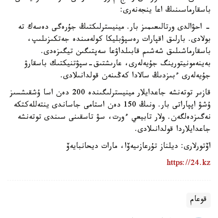
باسقارماسىنىڭ اعا ينجەنەرى:
- احۋالدى ورتالىعىمىز بار. مينيسترلىكتىڭ جۇرەگى دەسەك تە
بولادى. بارلىق اقپارات رەسپۋبليكا كولەمىندە جەتكىزىلىپ،
باسقارماشىلىق شەشىم قابىلداۋعا سەپتىگىن تيگىزەدى.
بەينەمونيتورينگ جۇيەلەرى، عارىشتىق-سپۋتنيكتىك باسقارۋ
جۇيەلەرى ءبىزدىڭ سالادا كەڭىنەن قولدانىلادى.
قازىر توتەنشە جاعدايلار مينيسترلىگىندە 200 دەن اسا ۇشقىشسىز
ۇشۋ اپپاراتى بار. ونىڭ 150 دەن استامى جاساندى ينتەللەكتكە
نەگىزدەلگەن. ولار تابيعي ءورت، سۋ تاسقىنى سىندى توتەنشە
جاعدايلاردا قولدانىلادى.
اۆتورلارى: ديلناز تۇرعازىيەۆا، مارات ديحانبايەۆ
https://24.kz
قوعام