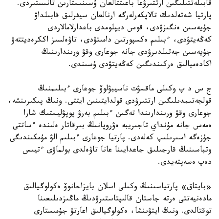
قابىلەتتىلىگىن ارتتىرۋعا باعىتتالعان ۇسىنىستارىن تانىستىردى.
پارتيا شەتەلدىك تالاپكەرلەرگە ارنالعان سيفرلىق قابىلداۋ
جۇيەسىن ەنگىزۋدى، قوس ديپلومدى باعدارلامالاردى
كەڭەيتۋدى، ءبىلىم ەكسپورتىن دامىتۋدى، تاۋەلسىز اككرەديتتەۋ
جۇيەسىن جەتىلدىرۋدى جانە جوعارى وقۋ ورىندارىنىڭ
اكادەميالىق ەركىندىگىن كەڭەيتۋدى ۇسىندى.
ج س د پ وكىلى ماقسۋت ناسيبۋلوۆ جوعارى ءبىلىمنىڭ
قولجەتىمدىلىگىن ارتتىرۋدى قولدايتىنىن ايتتى. ونىڭ پىكىرىنشە،
جوعارى وقۋ ورىندارىندا تەگىن ءبىلىم بەرۋ پوپۋليستىك شارا
ەمەس جانە مۇنداي تاجىريبە ەۋروپانىڭ بىرقاتار ەلىندە ءساتتى
جۇزەگە اسىرىلىپ كەلەدى. پارتيا جوعارى ءبىلىم الۋ مۇمكىندىگى
وتباسىنىڭ قارجىلىق جاعدايىنا عانا تاۋەلدى بولماۋى ءتيىس
دەپ ەسەپتەيدى.
«بايتاق» پارتياسىنىڭ وكىلى اسلان بايزاحانوۆ ەكولوگيالىق
مادەنيەتتى ەرتە جاستان قالىپتاستىرۋدىڭ ماڭىزدىلىعىنا
توقتالدى. ونىڭ ايتۋىنشا، ەكولوگيالىق اعارتۋ جۇمىستارى