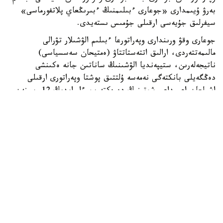
بەرۋ ۇيىمدارى «جوعارى ءبىلىمنىڭ ءبىرىڭعاي پلاتفورماسى»
سيفرلىق جۇيەسى ارقىلى جۇمىس ىستەيدى.
جوعارى وقۋ ورىندارى وپەراتورعا ءبىلىم الۋشىلار تۋرالى
مالىمەتتەردى، ارالىق اتتەستاتتاۋ (ەمتيحان سەسسياسى)
ناتيجەلەرىن، ستيپەنديا الۋشىنىڭ ساناتىن جانە ەكىنشى
دەڭگەيلى بانكتەگى نەمەسە ۇلتتىق پوشتا وپەراتورى ارقىلى
اشىلعان اعىمداعى شوتىنىڭ دەرەكتەرىن ءار ايدىڭ 12-سىنەن
كەشىكتىرمەي جىبەرۋى ءتيىس.
ەگەر ايدىڭ 12- ءسى دەمالىس كۇنىنە سايكەس كەلسە، قۇجات
تاپسىرۋ مەرزىمى ودان كەيىنگى العاشقى جۇمىس كۇنىنە
اۋىستىرىلادى.
وپەراتور جوعارى وقۋ ورىندارىنان كەلىپ تۇسكەن مالىمەتتەردى
بەس جۇمىس كۇنى ىشىندە قاراپ، عىلىم جانە جوعارى ءبىلىم
سالاسىنداعى ۋاكىلەتتى ورگانعا جانە ءتيىستى سالانىڭ وزگە دە
ۋاكىلەتتى ورگاندارىنا قارجىلاندىرۋعا ءوتىنىم جىبەرەدى.
ءوز كەزەگىندە، ۋاكىلەتتى ورگاندار ءوتىنىم تۇسكەن كۇننەن