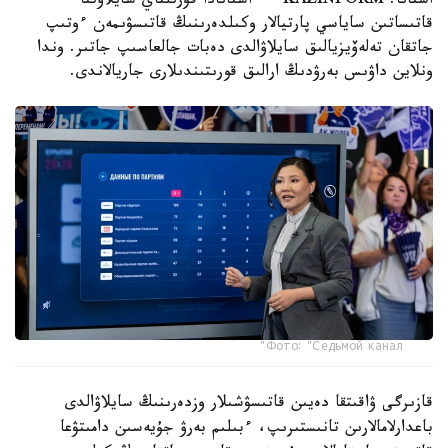
استانا. KAZINFORM — استانادا قۇرىلتاي سايلاۋىنا
قاتىساتىن ساياسي پارتيالار وكىلدەرىنىڭ قاتىسۋىمەن ءوتىپ
جاتقان تەلەۆيزيالىق سايلاۋالدى دەبات جالعاسىپ جاتىر. وندا
ونلاين داۋىس بەرۋدىڭ ارالىق قورىتىندىلارى جاريالاندى.
Фото: "Седьмой канал"
قازىرگى ۋاقىتقا دەيىن قاتىسۋشىلار وزدەرىنىڭ سايلاۋالدى
باعدارلامالارىن تانىستىرىپ، ءبىلىم بەرۋ جۇيەسىن دامىتۋعا