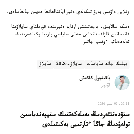
ونلاين داۋىس بەرۋ تىكەلەي ەفير اياقتالعانعا دەيىن جالعاسادى.
ەسكە سالايىق، «جەتىنشى ارنا» ەفيرىندە قۇرىلتاي سايلاۋىنا
قاتىساتىن قازاقستانداعى جەتى ساياسي پارتيا وكىلدەرىنىڭ
تەلەدەباتى ءوتىپ جاتىر.
بيلىك جانە ساياسات
سايلاۋ-2026
سايلاۋ
باقىتجول كاكەش
اۆتور
20:11, 05 تامىز 2026
ستۋدەنتتەردىڭ مەملەكەتتىك ستيپەندياسىن
تولەۋدىڭ جاڭا ءتارتىبى بەكىتىلدى