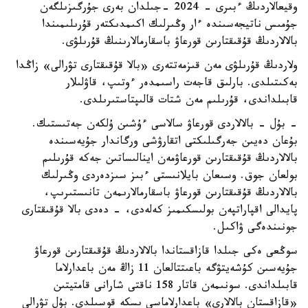
وقيعالاردىڭ ءبىرى - 2024 -جىلدان بەرى جۇرگىزىلگەن
جۇمىس ناتيجەسىندە ءار وڭىرلىك اكىمدىكتەر قۇرىلىمىندا
بالالاردىڭ قۇقىقتارىن قورعاۋ باسقارمالارىنىڭ قۇرىلۋى.
ولاردىڭ قۇرىلۋى مەن قىزمەتتەرى «بالا قۇقىقتارى تۋرالى» زاڭدا
بەكىتىلدى. بارلىق قاجەت راسىمدەر ءوتىپ، قاۋلىلار
قابىلداندى، قۇرىلىم مەن شتات قالىپتاستىرىلدى.
- بۇل - بالالاردى قورعاۋ سالاسى ءۇشىن ۇلكەن جەتىستىك.
بۇعان دەيىن جەرگىلىكتى اتقارۋشى ورگاندار جۇيەسىندە
بالالاردىڭ قۇقىقتارىن قورعاۋمەن اينالىساتىن جەكە قۇرىلىم
بولعان جوق. وسىعان بايلانىستى ءبىز سىزدەردى وڭىرلىك
بالالاردىڭ قۇقىقتارىن قورعاۋ باسقارمالارىمەن تانىستىرىپ،
پايدالى اقپاراتپەن بولىسكىمىز كەلەدى، - دەدى بالا قۇقىقتارى
جونىندەگى ۋاكىل.
سوڭعى ەكى جىلدا قازاقستاندا بالالاردىڭ قۇقىقتارىن قورعاۋ
جۇيەسىن كۇشەيتۋگە باعىتتالعان 11 زاڭ مەن باعدارلاما
قابىلداندى. سونىمەن قاتار 158 ناقتى شارانى قامتيتىن
«قازاقستان بالالارى» باعدارلاماسى ىسكە قوسىلدى. بۇل تۋرالى