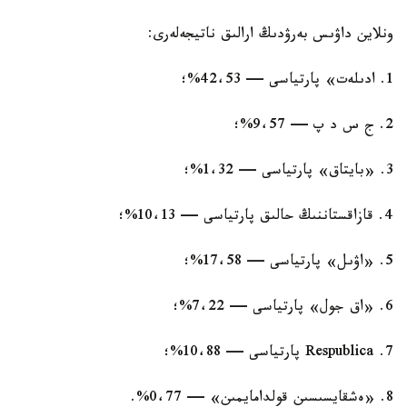
ونلاين داۋىس بەرۋدىڭ ارالىق ناتيجەلەرى:
1. ادىلەت» پارتياسى — 42،53%؛
2. ج س د پ — 9،57%؛
3. «بايتاق» پارتياسى — 1،32%؛
4. قازاقستاننىڭ حالىق پارتياسى — 10،13%؛
5. «اۋىل» پارتياسى — 17،58%؛
6. «اق جول» پارتياسى — 7،22%؛
7. Respublica پارتياسى — 10،88%؛
8. «ەشقايسىسىن قولدامايمىن» — 0،77%.