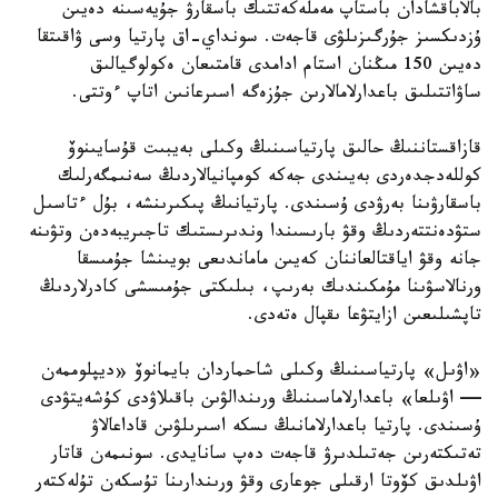
بالاباقشادان باستاپ مەملەكەتتىك باسقارۋ جۇيەسىنە دەيىن
ۇزدىكسىز جۇرگىزىلۋى قاجەت. سونداي-اق پارتيا وسى ۋاقىتقا
دەيىن 150 مىڭنان استام ادامدى قامتىعان ەكولوگيالىق
ساۋاتتىلىق باعدارلامالارىن جۇزەگە اسىرعانىن اتاپ ءوتتى.
قازاقستاننىڭ حالىق پارتياسىنىڭ وكىلى بەيبىت قۇسايىنوۆ
كوللەدجدەردى بەيىندى جەكە كومپانيالاردىڭ سەنىمگەرلىك
باسقارۋىنا بەرۋدى ۇسىندى. پارتيانىڭ پىكىرىنشە، بۇل ءتاسىل
ستۋدەنتتەردىڭ وقۋ بارىسىندا وندىرىستىك تاجىريبەدەن وتۋىنە
جانە وقۋ اياقتالعاننان كەيىن ماماندىعى بويىنشا جۇمىسقا
ورنالاسۋىنا مۇمكىندىك بەرىپ، بىلىكتى جۇمىسشى كادرلاردىڭ
تاپشىلىعىن ازايتۋعا ىقپال ەتەدى.
«اۋىل» پارتياسىنىڭ وكىلى شاحماردان بايمانوۆ «ديپلوممەن
— اۋىلعا» باعدارلاماسىنىڭ ورىندالۋىن باقىلاۋدى كۇشەيتۋدى
ۇسىندى. پارتيا باعدارلامانىڭ ىسكە اسىرىلۋىن قاداعالاۋ
تەتىكتەرىن جەتىلدىرۋ قاجەت دەپ سانايدى. سونىمەن قاتار
اۋىلدىق كۆوتا ارقىلى جوعارى وقۋ ورىندارىنا تۇسكەن تۇلەكتەر