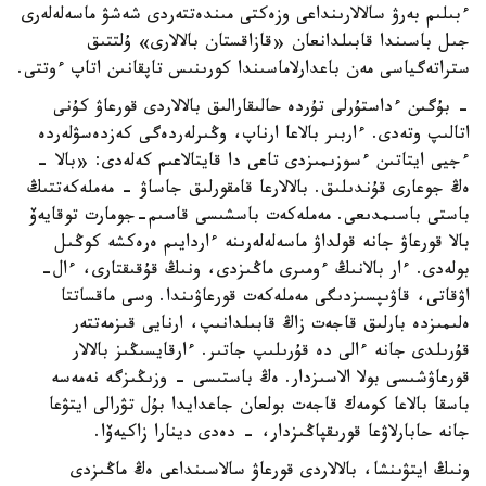
ءبىلىم بەرۋ سالالارىنداعى وزەكتى مىندەتتەردى شەشۋ ماسەلەلەرى
جىل باسىندا قابىلدانعان «قازاقستان بالالارى» ۇلتتىق
ستراتەگياسى مەن باعدارلاماسىندا كورىنىس تاپقانىن اتاپ ءوتتى.
- بۇگىن ءداستۇرلى تۇردە حالىقارالىق بالالاردى قورعاۋ كۇنى
اتالىپ وتەدى. ءاربىر بالاعا ارناپ، وڭىرلەردەگى كەزدەسۋلەردە
ءجيى ايتاتىن ءسوزىمىزدى تاعى دا قايتالاعىم كەلەدى: «بالا -
ەڭ جوعارى قۇندىلىق. بالالارعا قامقورلىق جاساۋ - مەملەكەتتىڭ
باستى باسىمدىعى. مەملەكەت باسشىسى قاسىم-جومارت توقايەۆ
بالا قورعاۋ جانە قولداۋ ماسەلەلەرىنە ءاردايىم ەرەكشە كوڭىل
بولەدى. ءار بالانىڭ ءومىرى ماڭىزدى، ونىڭ قۇقىقتارى، ءال-
اۋقاتى، قاۋىپسىزدىگى مەملەكەت قورعاۋىندا. وسى ماقساتتا
ەلىمىزدە بارلىق قاجەت زاڭ قابىلدانىپ، ارنايى قىزمەتتەر
قۇرىلدى جانە ءالى دە قۇرىلىپ جاتىر. ءارقايسىڭىز بالالار
قورعاۋشىسى بولا الاسىزدار. ەڭ باستىسى - وزىڭىزگە نەمەسە
باسقا بالاعا كومەك قاجەت بولعان جاعدايدا بۇل تۋرالى ايتۋعا
جانە حابارلاۋعا قورىقپاڭىزدار، - دەدى دينارا زاكيەۆا.
ونىڭ ايتۋىنشا، بالالاردى قورعاۋ سالاسىنداعى ەڭ ماڭىزدى