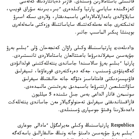
قاتىستى باستامالارىن ۇسىندى. قازىر دەباتتاردىڭ كەلەسى
كەزەڭىندە ساياسي پارتيا وكىلدەرى ءبىر-بىرىنە سۇراق قويىپ،
سايلاۋالدى باعدارلامالارداعى باسىمدىقتار، ولاردى ىسكە اسىرۋ
تەتىكتەرى جانە مەملەكەتتىك ساياساتتىڭ وزەكتى ماسەلەلەرى
بويىنشا پىكىر الماسىپ جاتىر.
«ادىلەت» پارتياسىنىڭ وكىلى راۋان كەنجەحان ۇلى ءبىلىم بەرۋ
جۇيەسىن سيفرلاندىرۋعا باعىتتالعان باستامالاردى تانىستىردى.
پارتيا ءبىلىم بەرۋ سالاسىندا جاساندى ينتەللەكتىنى قولدانۋدى
كەڭەيتۋدى ۇسىنىپ، جەكە دەرەكتەردى قورعاۋعا، تسيفرلىق
قاۋىپسىزدىكتى قامتاماسىز ەتۋگە جانە حالىقتىڭ سيفرلىق
ساۋاتتىلىعىن ارتتىرۋعا باسىمدىق بەرەتىنىن مالىمدەدى.
سونىمەن قاتار الداعى بەس جىل ىشىندە 5 ميلليون
قازاقستاندىقتى سيفرلىق تەحنولوگيالار مەن جاساندى ينتەللەكت
داعدىلارىنا وقىتۋ جوسپارى ۇسىنىلدى.
Respublica پارتياسىنىڭ وكىلى مەيرامگۇل ءمادالى جوعارى
ءبىلىم بەرۋ جۇيەسىن دامىتۋ جانە ونىڭ حالىقارالىق باسەكەگە