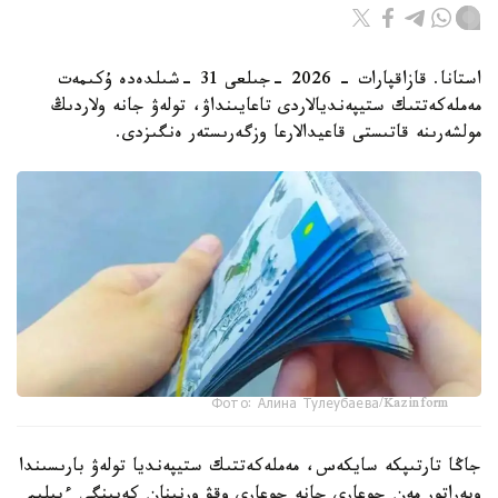
استانا. قازاقپارات - 2026 -جىلعى 31 -شىلدەدە ۇكىمەت
مەملەكەتتىك ستيپەنديالاردى تاعايىنداۋ، تولەۋ جانە ولاردىڭ
مولشەرىنە قاتىستى قاعيدالارعا وزگەرىستەر ەنگىزدى.
Фото: Алина Тулеубаева/Kazinform
جاڭا تارتىپكە سايكەس، مەملەكەتتىك ستيپەنديا تولەۋ بارىسىندا
وپەراتور مەن جوعارى جانە جوعارى وقۋ ورنىنان كەيىنگى ءبىلىم