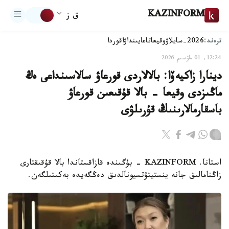
KAZINFORM
ق ز
ترەند:
2026-سايلاۋ
وقيعا
تاعايىنداۋ
اقوردا
12:24, 01 ماۋسىم 2026
دينارا زاكيەۆا: بالالاردى قورعاۋ سالاسىنداعى ەڭ
ماڭىزدى وقيعا - بالا قۇقىعىن قورعاۋ
باسقارمالارىنىڭ قۇرىلۋى
استانا. KAZINFORM - بۇگىندە قازاقستاندا بالا قۇقىقتارى
زاڭنامالىق جانە ينستيتۋتسيونالدىق دەڭگەيدە بەكىتىلگەن.