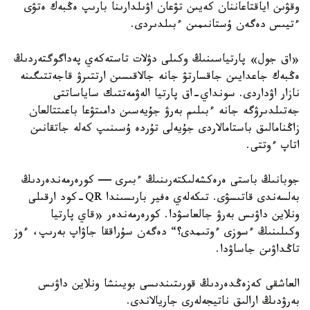
وقۋىن اياقتاعاننان كەيىن تۋعان اۋىلدارىنا بارىپ ەڭبەك ەتۋى
ءتيىس دەگەن ۇستانىمىن ءبىلدىردى.
«اق جول» پارتياسىنىڭ وكىلى دۋلات تاستەكەي پەداگوگتەردىڭ
ەڭبەك جاعدايىن جاقسارتۋ جانە جالاقىسىن ارتتىرۋ قاجەتتىگىنە
نازار اۋداردى. سونداي-اق پارتيا الەۋمەتتىك ساياساتتى
جەتىلدىرۋگە جانە ءبىلىم بەرۋ جۇيەسىن دامىتۋعا باعىتتالعان
زاڭنامالىق باستامالاردى جۇيەلى تۇردە ۇسىنىپ كەلە جاتقانىن
اتاپ ءوتتى.
جوبانىڭ باستى ەرەكشەلىكتەرىنىڭ ءبىرى — كورەرمەندەردىڭ
بەلسەندى قاتىسۋى. تىكەلەي ەفير بارىسىندا QR-كود ارقىلى
ونلاين داۋىس بەرۋ جالعاسۋدا. كورەرمەندەر «قاي پارتيا
وكىلىنىڭ ءسوزى ءوتىمدى؟“ دەگەن سۇراققا جاۋاپ بەرىپ، ءوز
تاڭداۋىن جاساۋدا.
العاشقى كەزەڭدەردىڭ قورىتىندىسى بويىنشا ونلاين داۋىس
بەرۋدىڭ ارالىق ناتيجەلەرى جاريالاندى.