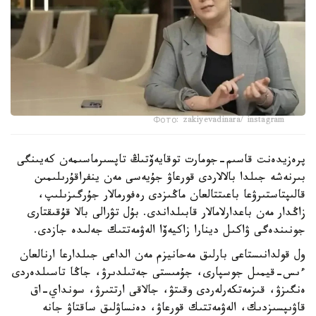
Фото: zakiyevadinara/ instagram
پرەزيدەنت قاسىم-جومارت توقايەۆتىڭ تاپسىرماسىمەن كەيىنگى
بىرنەشە جىلدا بالالاردى قورعاۋ جۇيەسى مەن ينفراقۇرىلىمىن
قالىپتاستىرۋعا باعىتتالعان ماڭىزدى رەفورمالار جۇرگىزىلىپ،
زاڭدار مەن باعدارلامالار قابىلداندى. بۇل تۋرالى بالا قۇقىقتارى
جونىندەگى ۋاكىل دينارا زاكيەۆا الەۋمەتتىك جەلىدە جازدى.
ول قولدانىستاعى بارلىق مەحانيزم مەن الداعى جىلدارعا ارنالعان
ءىس-قيمىل جوسپارى، جۇمىستى جەتىلدىرۋ، جاڭا تاسىلدەردى
ەنگىزۋ، قىزمەتكەرلەردى وقىتۋ، جالاقى ارتتىرۋ، سونداي-اق
قاۋىپسىزدىك، الەۋمەتتىك قورعاۋ، دەنساۋلىق ساقتاۋ جانە