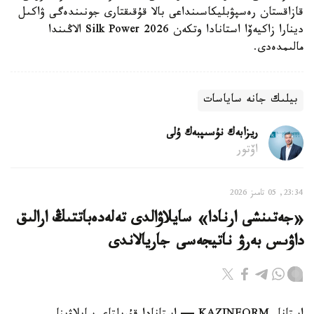
قازاقستان رەسپۋبليكاسىنداعى بالا قۇقىقتارى جونىندەگى ۋاكىل
دينارا زاكيەۆا استانادا وتكەن Silk Power 2026 الاڭىندا
مالىمدەدى.
بيلىك جانە ساياسات
ريزابەك نۇسىپبەك ۇلى
اۆتور
23:34, 05 تامىز 2026
«جەتىنشى ارنادا» سايلاۋالدى تەلەدەباتتىڭ ارالىق
داۋىس بەرۋ ناتيجەسى جاريالاندى