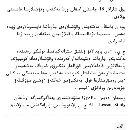
بۇل شارالار 16 جاستان اسقان ورتا مەكتەپ وقۋشىلارىنا قاتىستى
بولادى.
بۇدان باسقا، مەكتەپتەر وقۋشىلاردى جازباشا تاپسىرمالاردى ۇيدە
ەمەس، سىنىپتا مۇعالىمنىڭ باقىلاۋىمەن تىكەلەي ورىنداۋعا
شاقىرادى.
ج ي- ءدى پايدالانۋ ۇلتتىق ستراتەگيانىڭ بولىگى رەتىندە
مەكتەپتەر جازباشا ەمتيحاندار كەزىندە وقۋشىلاردىڭ كومپيۋتەر
پايدالانۋىن قاداعالايتىن قۇرالدار ەنگىزۋى كەرەك. مەكتەپتەر
ەمتيحاندار مەن ساباقتار كەزىندە مەكتەپ جەلىسىندەگى بەلگىلى
ءبىر رەسۋرستارعا قول جەتكىزۋدى شەكتەۋ ءۇشىن سۇزگىلەۋ
جۇيەلەرىن ورناتۋى ءتيىس.
وسىعان دەيىن QyzPU ستۋدەنتتەرى پەداگوگتەرگە ارنالعان
AI- Lesson Study ج ي پلاتفورماسىن ازىرلەگەنىن حابارلادىق.
الەم