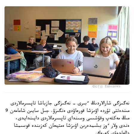
Фото: Euronews
نەگىزگى شارالاردىڭ ءبىرى - نەگىزگى جازباشا تاپسىرمالاردى
مىندەتتى تۇردە اۋىزشا قورعاۋدى ەنگىزۋ. جىل سايىن شامامەن 9
مىڭ مەكتەپ وقۋشىسى وسىنداي تاپسىرمالاردى دايىندايدى،
ەندى ولار ءوز بىلىمدەرىن اۋىزشا ەمتيحان كەزىندە قوسىمشا
دالەلدەۋى كەرەك.