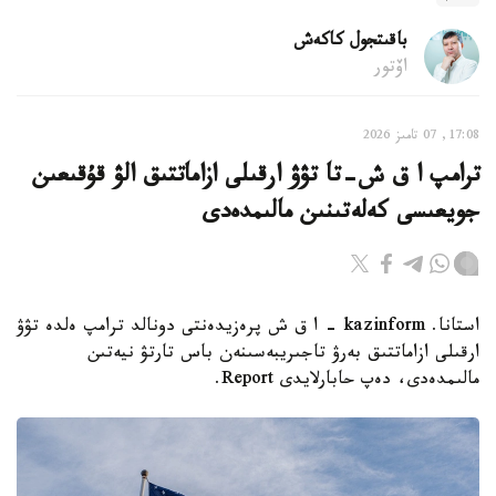
باقىتجول كاكەش
اۆتور
17:08, 07 تامىز 2026
ترامپ ا ق ش-تا تۋۋ ارقىلى ازاماتتىق الۋ قۇقىعىن
جويعىسى كەلەتىنىن مالىمدەدى
استانا. kazinform - ا ق ش پرەزيدەنتى دونالد ترامپ ەلدە تۋۋ
ارقىلى ازاماتتىق بەرۋ تاجىريبەسىنەن باس تارتۋ نيەتىن
مالىمدەدى، دەپ حابارلايدى Report.