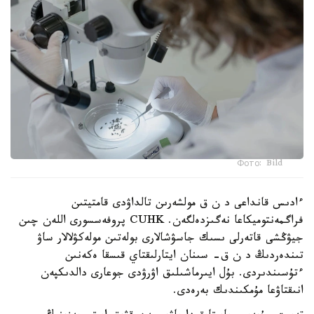
Фото: Bild
ءادىس قانداعى د ن ق مولشەرىن تالداۋدى قامتيتىن
فراگمەنتوميكاعا نەگىزدەلگەن. CUHK پروفەسسورى اللەن چىن
جيۋڭشى قاتەرلى ىسىك جاسۋشالارى بولەتىن مولەكۋلالار ساۋ
تىندەردىڭ د ن ق- سىنان ايتارلىقتاي قىسقا ەكەنىن
ءتۇسىندىردى. بۇل ايىرماشىلىق اۋرۋدى جوعارى دالدىكپەن
انىقتاۋعا مۇمكىندىك بەرەدى.