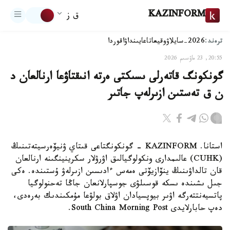
KAZINFORM
ق ز
ترەند:
2026-سايلاۋ
وقيعا
تاعايىنداۋ
اقوردا
20:55, 23 ماۋسىم 2026
گونكونگ قاتەرلى ىسىكتى ەرتە انىقتاۋعا ارنالعان د
ن ق تەستىن ازىرلەپ جاتىر
استانا. KAZINFORM - گونكونگتاعى قىتاي ۋنيۆەرسيتەتىنىڭ
(CUHK) عالىمدارى ونكولوگيالىق اۋرۋلار سكرينينگىنە ارنالعان
قان تالداۋىنىڭ ينۆازيۆتى ەمەس ءادىسىن ازىرلەۋ ۇستىندە. ەكى
جىل ىشىندە ىسكە قوسىلۋى جوسپارلانعان جاڭا تەحنولوگيا
پاتسيەنتتەرگە اۋىر بيوپسيادان اۋلاق بولۋعا مۇمكىندىك بەرەدى،
دەپ حابارلايدى South China Morning Post.