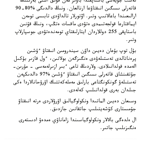
تەست جۇيەسى باستاپقىدا باۋىر مەن قۋىق استى بەزىنىڭ
قاتەرلى ىسىگىن انىقتاۋعا ارنالعان. ونىڭ دالدىگى %80-90
ارالىعىندا باعالانىپ وتىر. اۆتورلار تالداۋدى تابىسى تومەن
ايماقتارعا قولجەتىمدى ەتۋدى ماقسات ەتڭپ، ونىڭ قۇنىن
باستاپقى 255 دوللاردان ايتارلىقتاي تومەندەتۋدى جوسپارلاپ
وتىر.
بۇل توپ بۇعان دەيىن داۋن سيندرومىن انىقتاۋ ءۇشىن
پرەناتالدى تەستىلەۋدى ەنگىزگەن بولاتىن، ءول قازىر بۇكىل
الەمدە قولدانىلادى. ولاردىڭ تاعى ءبىر ازىرلەمەسى - مۇرىن-
جۇتقىنشاق قاتەرلى ىسىگىن انىقتاۋ ءۇشىن %97 دالدىكپەن
تەستىلەۋ گونكونگتاعى بارلىق مەملەكەتتىك اۋرۋحانالاردا ەكى
جىلدان بەرى قولدانىلىپ كەلەدى.
وسىعان دەيىن الماتىدا ونكولوگيالىق اۋرۋلاردى ەرتە انىقتاۋ
جۇمىستارى كۇشەيتىلىپ جاتقانىن جازدىق.
ال ەلدەگى بالالار ونكولوگياسىندا زاماناۋي ەمدەۋ ادىستەرى
ەنگىزىلىپ جاتىر.