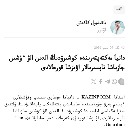
الەم
باقىتجول كاكەش
اۆتور
22:46, 07 تامىز 2026
دانيا مەكتەپتەرىندە كوشىرۋدىڭ الدىن الۋ ءۇشىن
جازباشا تاپسىرمالار اۋىزشا قورعالادى
استانا. KAZINFORM - دانيادا جوعارى سىنىپ وقۋشىلارى
ءبىلىم بەرۋ جۇيەسىندە جاساندى ينتەللەكت پايدالانۋدىڭ ۇلتتىق
ستراتەگياسى اياسىندا كوشىرۋدىڭ الدىن الۋ ءۇشىن جازباشا
تاپسىرمالاردى اۋىزشا قورعاۋى كەرەك، دەپ حابارلايدى The
Guardian.