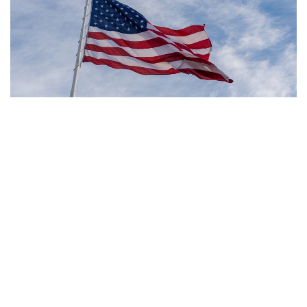
Фото: Pexels
- مەنىڭ ويىمشا، تۋۋ ارقىلى ازاماتتىق بەرىلەتىن الەمدەگى
جالعىز ەل - ءبىز. ءبىز بۇل تاجىريبەنى توقتاتامىز، - دەدى
ترامپ.
بۇعان دەيىن ترامپ تۋۋ ارقىلى ازاماتتىق الۋ قاعيداتىن شەكتەۋگە
باعىتتالعان بىرنەشە جارلىققا قول قويعان بولاتىن. پرەزيدەنت
اكىمشىلىگىنىڭ وكىلى ستيۆەن ميللەردىڭ ايتۋىنشا، ولاردىڭ
ءبىرى «بوسانۋ تۋريزمى» دەپ اتالاتىن تاجىريبەگە تىيىم سالۋعا
قاتىستى.