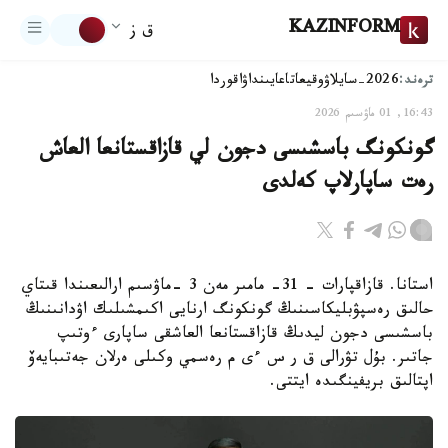
KAZINFORM
ق ز
ترەند:
2026-سايلاۋ
وقيعا
تاعايىنداۋ
اقوردا
16:43, 01 ماۋسىم 2026
گونكونگ باسشىسى دجون لي قازاقستانعا العاش
رەت ساپارلاپ كەلدى
استانا. قازاقپارات - 31- مامىر مەن 3 -ماۋسىم ارالىعىندا قىتاي
حالىق رەسپۋبليكاسىنىڭ گونكونگ ارنايى اكىمشىلىك اۋدانىنىڭ
باسشىسى دجون ليدىڭ قازاقستانعا العاشقى ساپارى ءوتىپ
جاتىر. بۇل تۋرالى ق ر س ءى م رەسمي وكىلى ەرلان جەتىبايەۆ
اپتالىق بريفينگىدە ايتتى.