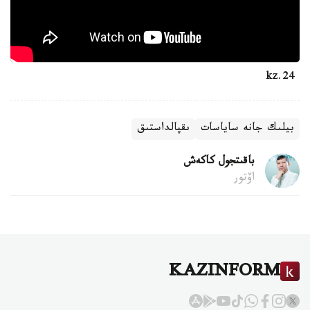
24.kz
بيلىك جانە ساياسات
ىقپالداستىق
باقىتجول كاكەش
اۆتور
KAZINFORM