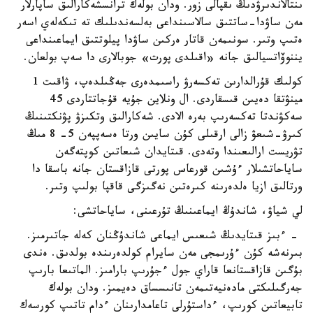
ىنتالاندىرۋدىڭ ىقپالى زور. ودان بولەك ترانسشەكارالىق ساپارلار
مەن ساۋدا-ساتتىق سالاسىنداعى بەلسەندىلىك تە تىكەلەي اسەر
ەتىپ وتىر. سونىمەن قاتار ەركىن ساۋدا پيلوتتىق ايماعىنداعى
يننوۆاتسيالىق جانە «اقىلدى پورت» جوبالارى دا سەپ بولعان.
كولىك قۇرالدارىن تەكسەرۋ راسىمدەرى جەڭىلدەپ، ۋاقىت 1
مينۋتقا دەيىن قىسقاردى. ال ونلاين جۇيە قۇجاتتاردى 45
سەكۋندتا تەكسەرىپ بەرە الادى. شەكارالىق وتكىزۋ پۋنكتىنىڭ
كىرۋ-شىعۋ زالى ارقىلى كۇن سايىن ورتا ەسەپپەن 5- 8 مىڭ
تۋريست ارالىعىندا وتەدى. قىتايدان شىعاتىن كوپتەگەن
ساياحاتشىلار ءۇشىن قورعاس پورتى قازاقستان جانە باسقا دا
ورتالىق ازيا ەلدەرىنە كىرەتىن نەگىزگى قاقپا بولىپ وتىر.
لي شياۋ، شاندۇڭ ايماعىنىڭ تۇرعىنى، ساياحاتشى:
- ءبىز قىتايدىڭ شىعىس ايماعى شاندۇڭنان كەلە جاتىرمىز.
بىرنەشە كۇن ءۇرىمجى مەن سايرام كولدەرىندە بولدىق. ەندى
بۇگىن قازاقستانعا قاراي جول ءجۇرىپ بارامىز. الماتىعا بارىپ
جەرگىلىكتى مادەنيەتىمەن تانىسساق دەيمىز. ودان بولەك
تابيعاتىن كورىپ، ءداستۇرلى تاعامدارىنان ءدام تاتىپ كورسەك