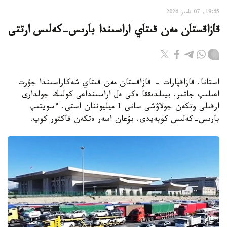
19:55, 07 تامىز 2026
قازاقستان مەن قىتاي اراسىندا بارىس-كەلىس ارتتى
استانا. قازاقپارات - قازاقستان مەن قىتاي شەكاراسىندا جۇرت
اعىلىپ جاتىر. بيىلدىققا ەكى ەل اراسىنداعى كولىك جولدارى
ارقىلى وتكەن جولاۋشى سانى 1 ميليوننان استى. ءسويتىپ
بارىس-كەلىس كوبەيدى. بۇعان اسەر ەتكەن فاكتور كوپ.