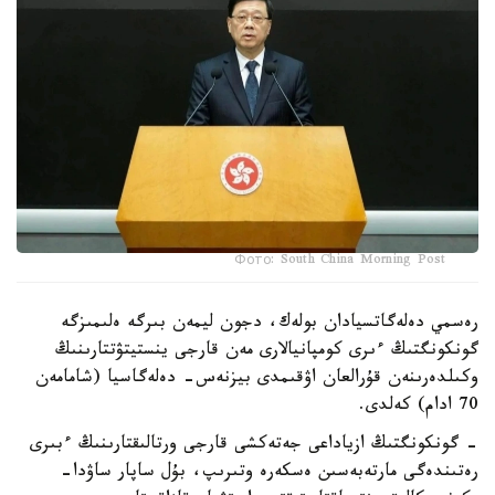
Фото: South China Morning Post
رەسمي دەلەگاتسيادان بولەك، دجون ليمەن بىرگە ەلىمىزگە
گونكونگتىڭ ءىرى كومپانيالارى مەن قارجى ينستيتۋتتارىنىڭ
وكىلدەرىنەن قۇرالعان اۋقىمدى بيزنەس- دەلەگاسيا (شامامەن
70 ادام) كەلدى.
- گونكونگتىڭ ازياداعى جەتەكشى قارجى ورتالىقتارىنىڭ ءبىرى
رەتىندەگى مارتەبەسىن ەسكەرە وتىرىپ، بۇل ساپار ساۋدا-