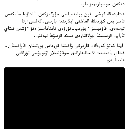
دەگەن جوسپارىمىز بار.
قىتايدىڭ كوشى-قون پوليتسياسى جۇرگىزگەن تالداۋعا سايكەس
تامىز بەن كۇزدىڭ العاشقى ايلارىندا بارىس-كەلىس ارتا
تۇسەدى. قاۋىپسىز ءجۇرىپ-تۇرۋدى قامتاماسىز ەتۋ ءۇشىن قىتاي
تاراپى قوسىمشا جولاقتاردى ىسكە قوسۋعا نيەتتى.
ايتا كەتۋ كەرەك، قازىرگى ۋاقىتتا قورعاس پورتىنان قازاقستان-
قىتاي باعىتىندا 9 حالىقارالىق جولاۋشىلار اۆتوبۋسى تۇراقتى
قاتىنايدى.