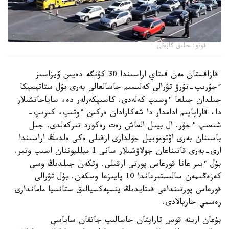
فوتو: حالىق گازەتى
قازاقستان مەن قىتاي اراسىندا 30 كۇنگە دەيىن ۆيزاسىز
ءجۇرىپ-تۇرۋ تۋرالى كەلىسىم جاسالعالى بەرى بۇل ستاتيسيكا
جىلدان جىلعا ءوسىپ كەلەدى. كاسىپكەرلەر دە، ساياحاتشىلار
دا، قاراپايىم ادامدار دا شەكارادان ەركىن ءوتىپ، كىرىپ-
شىعىپ ءجۇر. ال بيىل العاش رەت رەكورد تىركەلدى. جىل
باسىنان بەرى اۆتوموبيل جولدارى ارقىلى ەكى ەلدىڭ اراسىندا
ارى-بەرى قاتىناعان جولاۋشىلار سانى 1 ميلليوننان اسىپ وتىر.
بۇل ءبىر عانا قورعاس پورتى ارقىلى. وتكەن جىلدىڭ وسى
كەزەڭىمەن سالىستىرعاندا 10 پايىزعا وسكەن. بۇل تۋرالى
قورعاس پورتىنداعى قىتايدىڭ ينسپەكسيالىق ستانسيا ماماندارى
رەسمي جاريالادى.
بۇعان ارينە قوس تاراپتان جاسالىپ جاتقان ساياسي