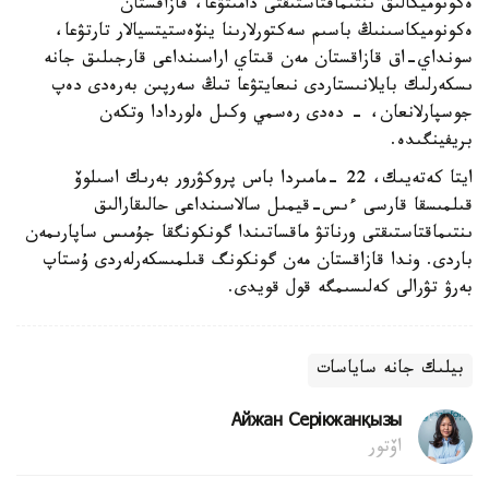
ەكونوميكالىق ىنتىماقتاستىقتى دامىتۋعا، قازاقستان
ەكونوميكاسىنىڭ باسىم سەكتورلارىنا ينۆەستيتسيالار تارتۋعا،
سونداي-اق قازاقستان مەن قىتاي اراسىنداعى قارجىلىق جانە
ىسكەرلىك بايلانىستاردى نىعايتۋعا تىڭ سەرپىن بەرەدى دەپ
جوسپارلانعان، - دەدى رەسمي وكىل ەلوردادا وتكەن
بريفينگىدە.
ايتا كەتەيىك، 22 -مامىردا باس پروكۋرور بەرىك اسىلوۆ
قىلمىسقا قارسى ءىس-قيمىل سالاسىنداعى حالىقارالىق
ىنتىماقتاستىقتى ورناتۋ ماقساتىندا گونكونگقا جۇمىس ساپارىمەن
باردى. وندا قازاقستان مەن گونكونگ قىلمىسكەرلەردى ۇستاپ
بەرۋ تۋرالى كەلىسىمگە قول قويدى.
بيلىك جانە ساياسات
Айжан Серікжанқызы
اۆتور