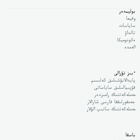
بوليمدەر
وقيعا
ساياسات
تالداۋ
ەكونوميكا
الەمدە
ءبىز تۋرالى
پايدالانۋشىلىق كەلىسىم
قۇپىيالىلىق ساياساتى
مەملەكەتتىك رامىزدەر
جەمقورلىققا قارسى شارالار
مەملەكەتتىك ساتىپ الۋلار
باسقا