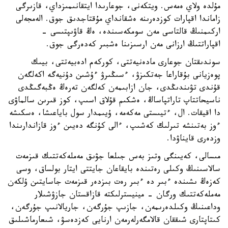
مۇلدە ولاي ەمەس. ويتكەنى، جوعارىدا ايتقانىمىزداي، قازىرگى
زاماندا اقپارات كوزدەرىنە ەشقانداي مۇقتاجدىق جوق. الەمجەلى
اركىمنىڭ قالتاسى مەن سومكەسىندە، ەڭ قاۋىپتىسى -
اقپاراتتىڭ ارزانى مەن ارسىزىنا ەشبىر كەدەرگى جوق.
سوندىقتان جوعارى مادەنيەتتى، كوركەم ادەبيەتتى، بيىك
پوەزيانى بۇقاراعا جەتكىزۋ، ءسىڭىرۋ ءۇشىن دۇنيەگە اكەلگەن
قۇندى تۋىندىڭدى، جان ازابىمەن كەلگەن تەرەڭ ەڭبەگىڭدى
ناسيحاتتاپ تاراتپاساڭ، ەشكىم قۇلاق اسىپ، كوز قىرىن سالماۋى
دا اقيقات. ال، ءتيىستى مەكەمە، ۇيىمدار سول باياعىشا، ەسكىشە
ءوز بەتىنشە تىرلىك كەشىپ، ءالى كۇنگە دەيىن ءوز قازاندارىندا
وزدەرى قايناۋدا.
مىسالى، كەيىنگى وتىز بەس جىلعا جۋىق مەملەكەتتىك قىزمەت
سالاسىنىڭ وكىلى رەتىندە بايقاعان جايتتى ايتار بولساق، وسى
كەزەڭ ىشىندە ءبىر دە ءبىر رەت بىزدەر قىزمەت جاسايتىن ۇلكەن
مەملەكەتتىك ورگان - مينيسترلىكتە قازاقستان جازۋشىلار
وداعىنىڭ وكىلدەرىمەن، جازىپ جۇرگەن، جاريالانىپ جۇرگەن،
كىتاپتارى شىققان قالامگەرلەرمەن ارنايى كەزدەسۋ، شىعارماشىلىق