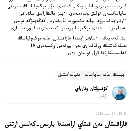
كىرىسەتىنىمىزدى اتاپ وتكىم كەلەدى. بۇل موڭعوليانىڭ سىرتقى
ساياساتىمەن تولىق ۇندەسەدى. ءبىز حالىقارالىق ساۋدانى
ءارتاراپتاندىرۋعا جانە ەكسپورت نارىقتارىن كەڭەيتۋگە تولىق
بەيىلمىز، - دەدى موڭعوليا پرەمەر-ءمينيسترىنىڭ ورىنباسارى.
ايتا كەتەيىك، ءساۋىر ايىندا قازاقستان جانە موڭعوليانىڭ
مەملەكەتتىك ورگاندارى مەن بيزنەس وكىلدەرى 19
كەلىسىمشارتقا قول قويعان ەدى.
بيلىك جانە ساياسات
ىقپالداستىق
كۇنسۇلتان وتارباي
اۆتور
19:55, 07 تامىز 2026
قازاقستان مەن قىتاي اراسىندا بارىس-كەلىس ارتتى