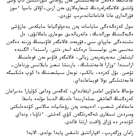
جاڭالىققا دەگەن قاجەتتىلىگى مەن رۋحاني سۇرانىسىن تاپ وسى
ۇلتتىق قالامگەرلەردىڭ شىعارمالارى مەن ازىن-اۋلاق باسپا ءسوز
قۇرالدارى عانا قاناعاتتاندىرىپ تۇردى.
سول كەزەڭدەگى ساياسات پەن يدەولوگياعا سايكەس جازۋشى
ەڭبەگىنىڭ مورالدىك، ماتەريالدىق جوعارى باعالانۋى، ەل
ىشىندەگى جاپپاي سىي-قۇرمەت قالامگەر قاۋىمنىڭ وزىنە دەگەن
سەنىمى مەن بولمىسىنا ەرەكشە اسەر ەتتى. راسىندا، الگىندە
ايتىلعان سەبەپتەرمەن زيالى، قالامگەر قاۋىم مەن قوعامنىڭ
اراسىندا ءوزارا قاجەتتىلىك، بارىنشا تىعىز بايلانىس ورناعان-
تۇعىن. بۇل كەزدە، بالكىم، نوبەل سىيلىعىنىڭ دا كوپ ەشكىمگە
قاجەتتىلىگى بولا قويماعانداي.
مۇحاڭ ماعاۋين اعامىز ايتقانداي، كەڭەس وداعى كۇلپارا ىدىراعان
كەزەڭنىڭ العاشقى جىلدارىندا ەلدىڭ الدىنا مۇلدە باسقا
ماسەلەلەر شىعىپ، ادەبيەت پەن رۋحانيات سالاسى كۇندەلىكتى
ومىردەن تىسقارى شەگەرىلگەن كۇي كەشتى. ءتاۋبا، ونداي
كۇندەر دە ۇزاق ۋاقىت ارتتا قالدى.
زامان وزگەرىپ، اقپاراتتىق تاسقىن پايدا بولدى. الايدا