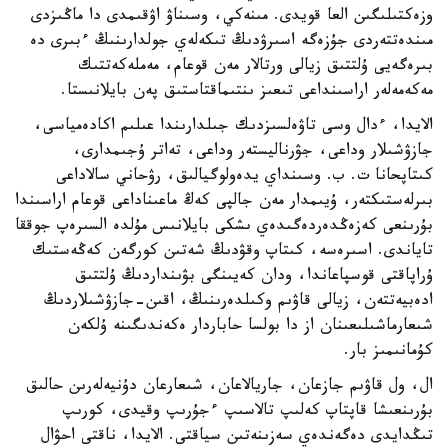
وزەكتىلىگىن العا قويدى. مىنەكي، وسىناۋ اۋقىمدى دا ماڭىزدى
مىندەتتەردى جۇزەگە اسىرۋدىڭ تىكەلەي جولدارىنىڭ ءبىرى دە
بىرەگەيى ۇلتتىق زيالى ورتالار مەن قوعام، مەملەكەتتىك
مەكەمەلەر اراسىنداعى تىعىز ىنتىماقتاستىق پەن بايلانىستا.
الايدا، ءدال وسى تاۋەلسىزدىك جىلدارىندا عىلىم اكادەمياسى،
جازۋشىلار وداعى، جۋرناليستەر وداعى، تەاتر ۇجىمدارى،
كىتاپحانا ت. ب. وسىنداي يدەولوگيالىق، رۋحاني سالاداعى
بىرلەستىكتەر، ۇيىمدار مەن جالپى كەڭ ماعىناداعى قوعام اراسىندا
بۇرىنعى كەزەڭدەردەگىدەي ىشكى بايلانىس مۇلدە السىرەپ جوققا
تاياندى. اسىرەسە، كىتاپ وقۋدىڭ شەتىن كورگەن كەڭەستىك
ۇراپاقتى قوسپاعاندا، ودان كەيىنگى بۋىنداردىڭ ۇلتتىق
ادەبيەتتەن، زيالى قاۋىم وكىلدەرىنىڭ، اقىن-جازۋشىلاردىڭ
شىعارماشىلىعىنان از دا بولسا حاباردار ەكەندىگىنە ۇلكەن
كۇمانىمىز بار.
ال، ول قاۋىم جازعان، جاريالاعان، شىعارعان دۇنيەلەرىن حالىق
بۇرىنعىشا قاپتاپ كەلىپ تالاسىپ ءجۇرىپ وقيدى، كورىپ
تىڭدايدى دەگەندەي سەزىنەتىن سياقتى. الايدا، ناقتى احۋال