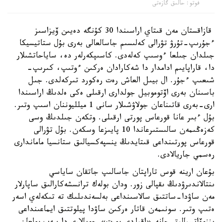
فوتو: حالىق گازەتى
قازاقستان مەن قىتاي اراسىندا 30 كۇنگە دەيىن ۆيزاسىز
ءجۇرىپ-تۇرۋ تۋرالى كەلىسىم جاسالعالى بەرى بۇل ستاتيسيكا
جىلدان جىلعا ءوسىپ كەلەدى. كاسىپكەرلەر دە، ساياحاتشىلار
دا، قاراپايىم ادامدار دا شەكارادان ەركىن ءوتىپ، كىرىپ-
شىعىپ ءجۇر. ال بيىل العاش رەت رەكورد تىركەلدى. جىل
باسىنان بەرى اۆتوموبيل جولدارى ارقىلى ەكى ەلدىڭ اراسىندا
ارى-بەرى قاتىناعان جولاۋشىلار سانى 1 ميلليوننان اسىپ وتىر.
بۇل ءبىر عانا قورعاس پورتى ارقىلى. وتكەن جىلدىڭ وسى
كەزەڭىمەن سالىستىرعاندا 10 پايىزعا وسكەن. بۇل تۋرالى
قورعاس پورتىنداعى قىتايدىڭ ينسپەكسيالىق ستانسيا ماماندارى
رەسمي جاريالادى.
بۇعان ارينە قوس تاراپتان جاسالىپ جاتقان ساياسي
ىنتالاندىرۋدىڭ ىقپالى زور. ودان بولەك ترانسشەكارالىق ساپارلار
مەن ساۋدا-ساتتىق سالاسىنداعى بەلسەندىلىك تە تىكەلەي اسەر
ەتىپ وتىر. سونىمەن قاتار ەركىن ساۋدا پيلوتتىق ايماعىنداعى