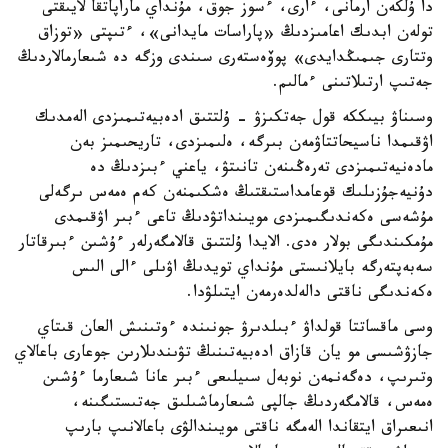
دا ۇلكەن ارمانى، ءارى، ءسوز جوق، مۇنداي ماراپاتقا لايىقتى
تولەن ابدىك اعامىزدىڭ «پاراسات مايدانى»، ءتىپتى «توزاق
وتتارى جىمىڭدايدى» پوۆەستەرى سىندى وزگە دە شىعارمالاردىڭ
جەتىپ ارتىلاتىنى ءمالىم.
وسىناۋ بيىككە قول جەتكىزۋ - ۇلتتىق ادەبيەتىمىزدى الەمدىك
اۋقىمدا ناسيحاتتاۋمەن بىرگە، ەلىمىزدى، تاريحىمىز بەن
مادەنيەتىمىزدى تەرەڭىنەن تانىتۋ، ياعني ءبىزدىڭ دە
دۇنيەجۇزىلىك قوعامداستىقتىڭ ەشكىمنەن كەم ەمەس ىرگەلى
مۇشەسى ەكەندىگىمىزدى مويىنداتۋدىڭ تاعى ءبىر اۋقىمدى
مۇمكىندىگى بولار ەدى. الايدا ۇلتتىق قالامگەرلەر ءۇشىن ءبىرقاتار
سەبەپتەرگە بايلانىستى مۇنداي تويدىڭ اۋىلى ءالى الىس
ەكەندىگى ناقتى دالەلدەرمەن ايتىلۋدا.
وسى ماقساتتا قولداۋ ءبىلدىرۋ جونىندە ءوتىنىش العان قىتاي
جازۋشىسى مو يان قازاق ادەبيەتىنىڭ تۋىندىلارىن جوعارى باعالاي
وتىرىپ، دەگەنمەن نوبەل سىيلىعى ءبىر عانا شىعارما ءۇشىن
ەمەس، قالامگەردىڭ جالپى شىعارماشىلىق جەتىستىگىنە،
انىعىراق ايتقاندا الەمگە ناقتى مويىندالۋى باعالانىپ بارىپ