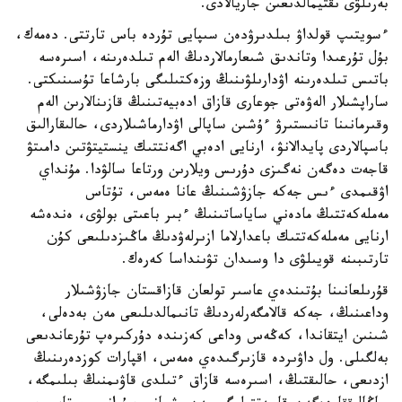
بەرىلۋى ىقتيمالدىعىن جاريالادى.
ءسويتىپ قولداۋ بىلدىرۋدەن سىپايى تۇردە باس تارتتى. دەمەك،
بۇل تۇرعىدا وتاندىق شىعارمالاردىڭ الەم تىلدەرىنە، اسىرەسە
باتىس تىلدەرىنە اۋدارىلۋىنىڭ وزەكتىلىگى بارشاعا تۇسىنىكتى.
ساراپشىلار الەۋەتى جوعارى قازاق ادەبيەتىنىڭ قازىنالارىن الەم
وقىرمانىنا تانىستىرۋ ءۇشىن ساپالى اۋدارماشىلاردى، حالىقارالىق
باسپالاردى پايدالانۋ، ارنايى ادەبي اگەنتتىك ينستيتۋتىن دامىتۋ
قاجەت دەگەن نەگىزى دۇرىس ويلارىن ورتاعا سالۋدا. مۇنداي
اۋقىمدى ءىس جەكە جازۋشىنىڭ عانا ەمەس، تۇتاس
مەملەكەتتىڭ مادەني ساياساتىنىڭ ءبىر باعىتى بولۋى، ەندەشە
ارنايى مەملەكەتتىك باعدارلاما ازىرلەۋدىڭ ماڭىزدىلىعى كۇن
تارتىبىنە قويىلۋى دا وسىدان تۋىنداسا كەرەك.
قۇرىلعانىنا بۇتىندەي عاسىر تولعان قازاقستان جازۋشىلار
وداعىنىڭ، جەكە قالامگەرلەردىڭ تانىمالدىلىعى مەن بەدەلى،
شىنىن ايتقاندا، كەڭەس وداعى كەزىندە دۇركىرەپ تۇرعاندىعى
بەلگىلى. ول داۋىردە قازىرگىدەي ەمەس، اقپارات كوزدەرىنىڭ
ازدىعى، حالىقتىڭ، اسىرەسە قازاق ءتىلدى قاۋىمنىڭ بىلىمگە،