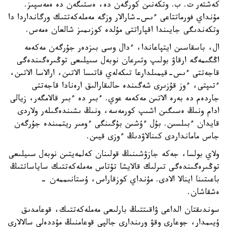
كەشتەر ت. ب. وتكەنىن كورگەن دە، ەستىگەن دە ەمەسپىز.
مۇنداي فورماتتاعى ءىس-شارالار وزگە مەملەكەتتىك ورگانداردا دا
وتكەندىگى جايىندا اقپاراتتى مۇلدە كوزىمىز شالعان ەمەس.
ال، باسقاسىن ايتپاعاندا، ءدال وسى بىزدەر جۇرگەن مەكەمە
اڭگىمەگە ارقاۋ بولىپ وتىرعان نوبەل سىيلىعى توڭىرەگىندەگى
قاجەتتى ءىس-قيمىلدارعا تىكەلەي قاتىسا الاتىن، ارالاسا الاتىن،
ءتىپتى، ءوز قۇزىرى شەگىندە حالىقارالىق ارەنادا قاجەتتى
جاردەم دە بەرە الاتىن مەكەمە عوي. ءبىر دە ءبىر قالامگەر، زيالى
ادام ونىڭ ەسىگىن اشىپ كورمەسە، ونىڭ ىشىندەگىلەر ولاردى
قايدان ءبىلسىن. بۇل ءۇشىن بۇگىنگى ءومىر ريتمىندە جۇرگەن
جاس مامانداردى كىنالاۋدىڭ ءوزى قيىن.
ولاي بولسا، جەكە جازۋشىنىڭ قولىنان كەلمەيتىن نوبەل سىيلىعى
توڭىرەگىندەگى تىرلىك قالايشا تۇتاس مەملەكەتتىك ساياساتتىڭ
باعىتىنا اينالا الادى. مۇنداي كوزقاراس، ۇستانىممەن -
ەشقاشان.
سوندىقتان الداعى ۋاقىتتىڭ بارلىعى مەملەكەتتىك، قوعامدىق
ۇيىمدار، جوعارى وقۋ ورىندارى جالپى قوعامنىڭ مۇددەلى سالالارى