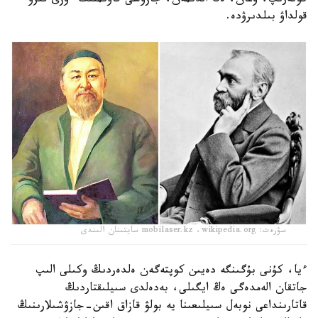
كوتەرىپ، وعان، ەڭ الدىمەن، جازۋشى قاۋىمنىڭ ءوزى قىزۋ
قولداۋ بىلدىرۋدە.
سۋرەت: mobilaser.kz ،wikipedia.org سايتىنان الىندى
ءيا، كۇنى بۇگىنگە دەيىن كوپتەگەن ەلدەردىڭ وكىلى الىپ
جاتقان الەمدەگى ەڭ ايگىلى، بەدەلدى سىيلىقتاردىڭ
قاتارىنداعى نوبەل سىيلىعىنا يە بولۋ قازاق اقىن-جازۋشىلارىنىڭ