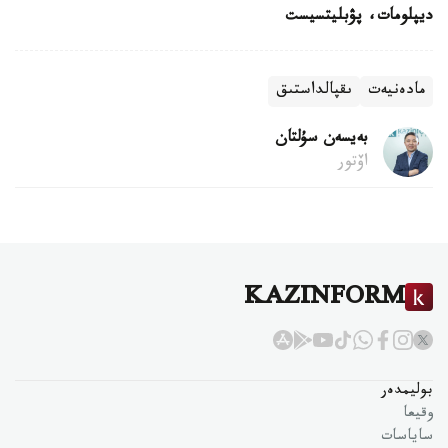
ديپلومات، پۋبليتسيست
مادەنيەت
ىقپالداستىق
بەيسەن سۇلتان
اۆتور
KAZINFORM
بوليمدەر
وقيعا
ساياسات