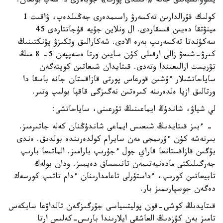
يننوۆاتسيالىق جانە «اقىلدى پورت» جوبالارى دا سەپ بولعان.
كولىك قۇرالدارىن تەكسەرۋ راسىمدەرى جەڭىلدەپ، ۋاقىت 1
مينۋتقا دەيىن قىسقاردى. ال ونلاين جۇيە قۇجاتتاردى 45
سەكۋندتا تەكسەرىپ بەرە الادى. شەكارالىق وتكىزۋ پۋنكتىنىڭ
كىرۋ-شىعۋ زالى ارقىلى كۇن سايىن ورتا ەسەپپەن 5- 8 مىڭ
تۋريست ارالىعىندا وتەدى. قىتايدان شىعاتىن كوپتەگەن
ساياحاتشىلار ءۇشىن قورعاس پورتى قازاقستان جانە باسقا دا
ورتالىق ازيا ەلدەرىنە كىرەتىن نەگىزگى قاقپا بولىپ وتىر.
لي شياۋ، شاندۇڭ ايماعىنىڭ تۇرعىنى، ساياحاتشى:
- ءبىز قىتايدىڭ شىعىس ايماعى شاندۇڭنان كەلە جاتىرمىز.
بىرنەشە كۇن ءۇرىمجى مەن سايرام كولدەرىندە بولدىق. ەندى
بۇگىن قازاقستانعا قاراي جول ءجۇرىپ بارامىز. الماتىعا بارىپ
جەرگىلىكتى مادەنيەتىمەن تانىسساق دەيمىز. ودان بولەك
تابيعاتىن كورىپ، ءداستۇرلى تاعامدارىنان ءدام تاتىپ كورسەك
دەگەن جوسپارىمىز بار.
قىتايدىڭ كوشى-قون پوليتسياسى جۇرگىزگەن تالداۋعا سايكەس
تامىز بەن كۇزدىڭ العاشقى ايلارىندا بارىس-كەلىس ارتا