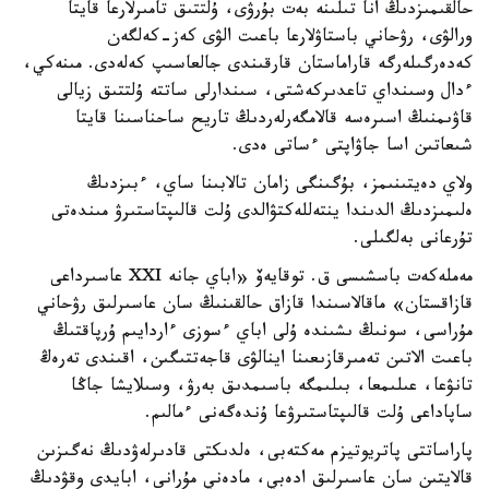
حالقىمىزدىڭ انا تىلىنە بەت بۇرۋى، ۇلتتىق تامىرلارعا قايتا
ورالۋى، رۋحاني باستاۋلارعا باعىت الۋى كەز-كەلگەن
كەدەرگىلەرگە قاراماستان قارقىندى جالعاسىپ كەلەدى. مىنەكي،
ءدال وسىنداي تاعدىركەشتى، سىندارلى ساتتە ۇلتتىق زيالى
قاۋىمنىڭ اسىرەسە قالامگەرلەردىڭ تاريح ساحناسىنا قايتا
شىعاتىن اسا جاۋاپتى ءساتى ەدى.
ولاي دەيتىنىمز، بۇگىنگى زامان تالابىنا ساي، ءبىزدىڭ
ەلىمىزدىڭ الدىندا ينتەللەكتۋالدى ۇلت قالىپتاستىرۋ مىندەتى
تۇرعانى بەلگىلى.
مەملەكەت باسشىسى ق. توقايەۆ «اباي جانە XXI عاسىرداعى
قازاقستان» ماقالاسىندا قازاق حالقىنىڭ سان عاسىرلىق رۋحاني
مۇراسى، سونىڭ ىشىندە ۇلى اباي ءسوزى ءاردايىم ۇرپاقتىڭ
باعىت الاتىن تەمىرقازىعىنا اينالۋى قاجەتتىگىن، اقىندى تەرەڭ
تانۋعا، عىلىمعا، بىلىمگە باسىمدىق بەرۋ، وسىلايشا جاڭا
ساپاداعى ۇلت قالىپتاستىرۋعا ۇندەگەنى ءمالىم.
پاراساتتى پاتريوتيزم مەكتەبى، ەلدىكتى قادىرلەۋدىڭ نەگىزىن
قالايتىن سان عاسىرلىق ادەبي، مادەني مۇرانى، ابايدى وقۋدىڭ