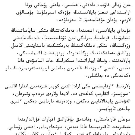
مەن زيالى قاۋىم، مادەني، عىلىمي، ياعني رۋحاني ورتا
اراسىنداعى تىعىز بايلانىستىڭ جۇزەگە اسىرىلۋىنا جۇمسالۋى
لازىم، بۇعان مۇقتاجدىق تا سەزىلۋدە.
مۇنداي بايلانىس، انىعىندا، مەملەكەتتىڭ ىشكى ساياساتىنىڭ
نىعايۋىنا، قوعامىڭ بىرلىگى مەن تۇتاستىعىنا، ەلدىڭ مادەني
وزەگىنىڭ، ىشكى دىڭگەگىنىڭ بەرىكتىگىنە باستايتىنى كامىل.
ورتالىق مەملەكەتتىك ورگانداردا، پرەزيدەنت اكىمشىلىگى،
پارلامەنتتە، ونىڭ اپپاراتىندا ىسكەرلىك حات الماسۋدى عانا
ەمەس، ادەبي ءسوزدىڭ قادىرىن بىلەتىن ارىپتەستەرىمىزدىڭ بار
ەكەندىگى دە بەلگىلى.
ولاردىڭ ءارقايسىسى ەكى ارادا التىن كوپىر قىزمەتىن اتقارا الاتىنى
ءسوزسىز، اتقارىپ كەلەدى دە. الايدا ولاردى ىزدەپ وتىرعان،
الەۋەتىن پايدالانايىن دەگەن، وزدەرىنە تارتايىن دەگەن ءتىرى
جاندى تاپپايمىز.
سوعان قاراماستان، وتاندىق بۇقارالىق اقپارات قۇرالدارىندا
مەمقىزمەت تاقىرىبىندا عانا ەمەس، سونداي-اق، ادەبي رۋحاني