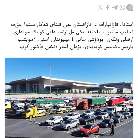
استانا. قازاقپارات - قازاقستان مەن قىتاي شەكاراسىندا جۇرت
اعىلىپ جاتىر. بيىلدىققا ەكى ەل اراسىنداعى كولىك جولدارى
ارقىلى وتكەن جولاۋشى سانى 1 ميليوننان استى. ءسويتىپ
بارىس-كەلىس كوبەيدى. بۇعان اسەر ەتكەن فاكتور كوپ.