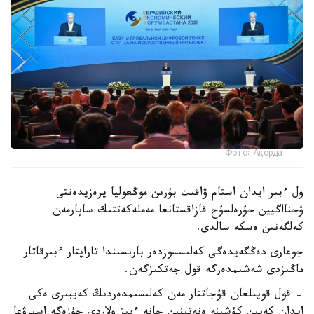
Фото: Ақорда
ول ءبىر ايدان استام ۋاقىت بۇرىن موڭعوليا پرەزيدەنتى
ۋحنااگيين حۇرەلسۇح قازاقستانعا مەملەكەتتىك ساپارمەن
كەلگەنىن ەسكە سالدى.
جوعارى دەڭگەيدەگى كەلىسسوزدەر بارىسىندا تاراپتار ءبىرقاتار
ماڭىزدى شەشىمدەرگە قول جەتكىزگەن.
- قول قويىلعان قۇجاتتار مەن كەلىسىمدەردىڭ كەيبىرى ەكى
ايدان كەيىن كۇشىنە ەنەتىنىن جانە ءبىز ولاردى جۇزەگە اسىرۋعا