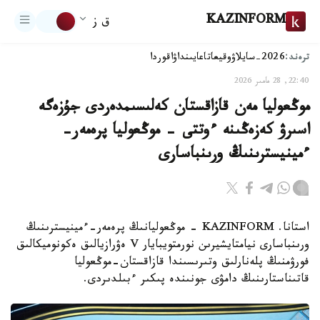
KAZINFORM
ق ز
ترەند:
2026-سايلاۋ
وقيعا
تاعايىنداۋ
اقوردا
22:40, 28 مامىر 2026
موڭعوليا مەن قازاقستان كەلىسىمدەردى جۇزەگە
اسىرۋ كەزەڭىنە ءوتتى - موڭعوليا پرەمەر-
ءمينيسترىنىڭ ورىنباسارى
استانا. KAZINFORM - موڭعوليانىڭ پرەمەر-ءمينيسترىنىڭ
ورىنباسارى نيامتايشيرىن نورمتويبايار V ەۋرازيالىق ەكونوميكالىق
فورۋمنىڭ پلەنارلىق وتىرىسىندا قازاقستان-موڭعوليا
قاتىناستارىنىڭ دامۋى جونىندە پىكىر ءبىلدىردى.