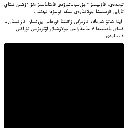
تۇسەدى. قاۋىپسىز ءجۇرىپ-تۇرۋدى قامتاماسىز ەتۋ ءۇشىن قىتاي
تاراپى قوسىمشا جولاقتاردى ىسكە قوسۋعا نيەتتى.
ايتا كەتۋ كەرەك، قازىرگى ۋاقىتتا قورعاس پورتىنان قازاقستان-
قىتاي باعىتىندا 9 حالىقارالىق جولاۋشىلار اۆتوبۋسى تۇراقتى
قاتىنايدى.