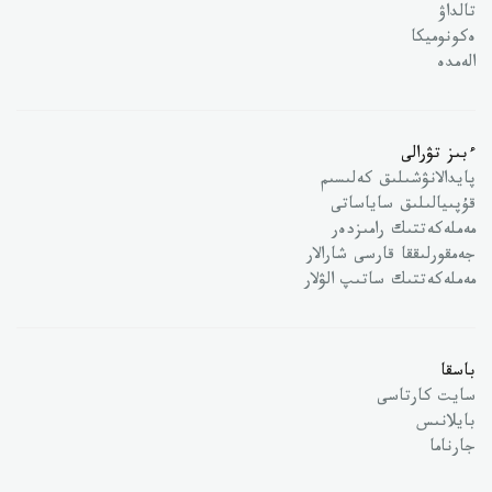
تالداۋ
ەكونوميكا
الەمدە
ءبىز تۋرالى
پايدالانۋشىلىق كەلىسىم
قۇپىيالىلىق ساياساتى
مەملەكەتتىك رامىزدەر
جەمقورلىققا قارسى شارالار
مەملەكەتتىك ساتىپ الۋلار
باسقا
سايت كارتاسى
بايلانىس
جارناما