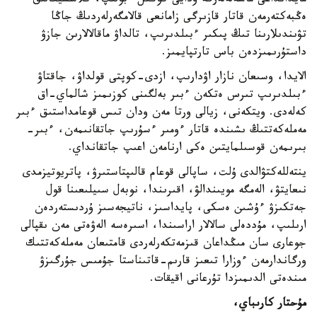
مايدانداعى ماسەلەلەرگە ۇدايى كوڭىل ءبولىپ، كلاسسيكالىق
ەڭبەكتەرمەن قاتار قازىرگى زامانعى قالامگەرلەردىڭ جاڭا
تۋىندىلارىنا تىڭ پىكىر ءبىلدىرىپ، تالداۋ ماقالالارىن جازۋ
داستۇرىمىزدەن باس تارتپايمىز.
الايدا، وسىعان نازار اۋدارىپ، ازدى-كوپتى قولداۋ، جاقتاۋ
ءبىلدىرىپ تىرس ەتكەن ءبىر بەلگىنى كوزىمىز شالماي-اق
كەلەدى. ويتكەنى، زيالى ورتا مەن ودان تىس قوعامداستىق ءبىر
مەملەكەتتىڭ ىشىندە قاتار ءومىر ءسۇرىپ جاتقانىمەن، ءبىر-
بىرىمەن قوسىلمايتىن ەكى ارنامەن اعىپ جاتقانداي.
ينتەللەكتۋالدى ۇلت، ساپالى قوعام قالىپتاستىرۋ، پاتريوتيزمدى
نىعايتۋ، الەمگە مويىندالۋ، اقىرىندا، نوبەل سىيلىعىنا قول
جەتكىزۋ ءۇشىن ەسكى، پايداسىز، ناتيجەسىز ۇردىستەردەن
ارىلىپ، مۇددەلى سالالار اراسىندا، اسىرەسە الەۋەتى مەن ىقپالى
جوعارى سان مىڭداعان قىزمەتكەرلەردى قامتىعان مەملەكەتتىك
ورگاندارمەن ءوزارا تىعىز قارىم-قاتىناستا جۇمىس جۇرگىزۋ
مىندەتى الدىمىزدا تۇرعانى اقيقات.
مۇحتار كارىباي،