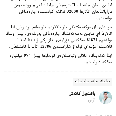
اتاعىن العان جانە 1، II دارەجەلى «انا داڭقى» وردەنىمەن
ماراپاتتالعان انالارعا 32000 تەڭگە كولەمىندە جاردەماقى
تولەنەدى.
سونداي-اق مۇگەدەكتىگى بار بالالاردى تاربيەلەپ وتىرعان اتا-
انالارعا اي سايىن مەملەكەتتىك جاردەماقى بەرىلەدى. بيىل ونىڭ
مولشەرى 81871 تەڭگەنى قۇرايدى. قازىرگى ۋاقىتتا استانا
قالاسىندا مۇنداي قولداۋ شاراسىمەن 12786 اتا-انا قامتىلعان.
ايتا كەتەيىك، بالالى وتباسىلاردى قولداۋعا بيىل 974 ميلليارد
تەڭگە ءبولىندى.
بيلىك جانە ساياسات
باقىتجول كاكەش
اۆتور