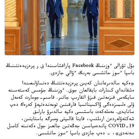
بۇل تۋرالى ءوزىنىڭ Facebook پاراقشاسىندا ق ر پرەزيدەنتىنىڭ
باسپا ءسوز حاتشىسى بەرىك ءۋالي جازدى.
«ەكپە سالدىرعاننان كەيىن پرەزيدەنتتىڭ دەنساۋلىعىندا
ەشقانداي كىنارات بايقالعان جوق. ءوزىنىڭ جۇمىس كەستەسىنە
سايكەس قىزمەتىن قىزۋ اتقارىپ جاتىر. قاسىم-جومارت كەمەل
ۇلى ەلىمىزدەگى ۆاكسيناتسيا قارقىنىن تومەندەتپەۋ كەرەك دەپ
سانايدى. مەملەكەت باسشىسى ەكپە سالدىرۋ بارلىق
شەكتەۋلەردەن ارىلتىپ، قايتا قالىپتى ومىرگە باستايتىن،
COVID-19 پاندەمياسىن جەڭەتىن جالعىز جول ەكەنىنە كامىل
سەنەدى»، - دەپ جازدى باسپا ءسوز حاتشىسى.