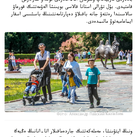
بالالاردى تاربيەلەپ وتىرعان اتا-انالاردى قولداۋ شارالارىن
قامتيدى. بۇل تۋرالى استانا قالاسى بويىنشا الەۋمەتتىك قورعاۋ
سالاسىندا رەتتەۋ جانە باقىلاۋ دەپارتامەنتىنىڭ باسشىسى اسقار
ايماعامبەتوۆ مالىمدەدى.
Фото: Александр Павский/Kazinform
ونىڭ ايتۋىنشا، مەملەكەتتىك جاردەماقىلار اتا-انانىڭ ەڭبەك