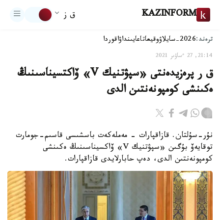
KAZINFORM
ق ز
ترەند:
2026-سايلاۋ
وقيعا
تاعايىنداۋ
اقوردا
21:14, 27 ءساۋىر 2021
ق ر پرەزيدەنتى «سپۋتنيك V» ۆاكتسيناسىنىڭ
ەكىنشى كومپونەنتىن الدى
نۇر-سۇلتان. قازاقپارات - مەملەكەت باسشىسى قاسىم-جومارت
توقايەۆ بۇگىن «سپۋتنيك V» ۆاكسيناسىنىڭ ەكىنشى
كومپونەنتىن الدى، دەپ حابارلايدى قازاقپارات.