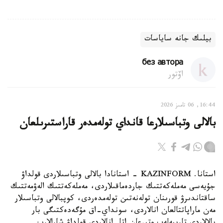
بيلىك جانە ساياسات
без автора
اۆتور
16:44, 06 تامىز 2026
بالالى وتباسىلارعا قانداي تولەمدەر قاراستىرىلعان
استانا. KAZINFORM - استانادا بالالى وتباسىلاردى قولداۋ
جۇيەسى مەملەكەتتىك جاردەماقىلاردى، مەملەكەتتىك الەۋمەتتىك
ساقتاندىرۋ قورىنان تولەنەتىن تولەمدەردى، كوپبالالى وتباسىلار
مەن ماراپاتتالعان انالاردى، سونداي-اق مۇگەدەكتىگى بار