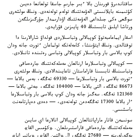
ساقتاندىرۋ قورىنان بالا ءبىر جارىم جاسقا تولعانعا دەيىن
كۇتىمىنە بايلانىستى الەۋمەتتىك تولەم تولەنەدى. ونىڭ مولشەرى
سوڭعى ەكى جىلداعى الەۋمەتتىك اۋدارىمدار جۇرگىزىلگەن
ورتاشا ايلىق تابىستىڭ 40 پايىزىن قۇرايدى.
اسقار ايماعامبەتوۆ كوپبالالى وتباسىلاردى قولداۋ شارالارىنا دا
توقتالدى. ونىڭ ايتۋىنشا، كامەلەتكە تولماعان ءتورت جانە ودان
كوپ بالاسى بار وتباسىلار كوپبالالى وتباسى رەتىندە تانىلادى.
— كوپبالالى وتباسىلارعا ارنالعان مەملەكەتتىك جاردەماقى
وتباسىنىڭ تابىسىنا قاراماستان تاعايىندالادى. ونىڭ مولشەرى
ءتورت بالاسى بار وتباسىلارعا — 69330 تەڭگە، بەس بالاعا —
86673 تەڭگە، التى بالاعا — 104000 تەڭگە، جەتى بالاعا —
121360 تەڭگە. سەگىز جانە ودان كوپ بالاسى بار وتباسىلارعا
ءار بالاعا 17300 تەڭگەدەن تولەنەدى، — دەدى دەپارتامەنت
باسشىسى.
سونىمەن قاتار ماراپاتتالعان كوپبالالى انالارعا اي سايىن
مەملەكەتتىك جاردەماقى قاراستىرىلعان. «كۇمىس القا»
يەگەرلەرىنە — 27680 تەڭگە، ال «التىن القا»، «باتىر انا»