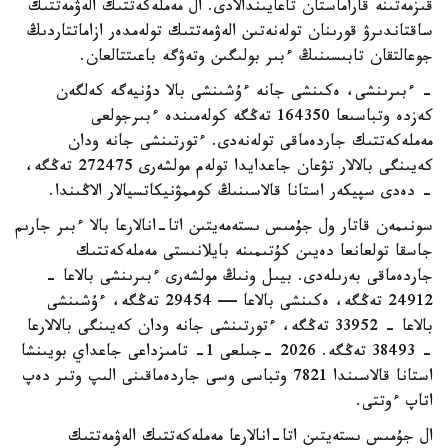
قىزمەتىنە قاراماستان تاعايىندالادى. ال مەملەكەتتىك الەۋمەتتىك
ساقتاندىرۋ قورىنان تولەنەتىن الەۋمەتتىك تولەمدەر ازاماتتاردىڭ
جوعالتقان تابىسىنىڭ ءبىر بولىگىن وتەۋگە باعىتتالعان.
- ءبىرىنشى، ەكىنشى جانە ءۇشىنشى بالا دۇنيەگە كەلگەن
كەزدە وتباسىعا 164350 تەڭگە كولەمىندە ءبىرجولعى
مەملەكەتتىك جاردەماقى تولەنەدى. ءتورتىنشى جانە ودان
كەيىنگى بالالار تۋعان جاعدايدا تولەم مولشەرى 272475 تەڭگە،
- دەدى سپيكەر استانا قالاسىنىڭ كوممۋنيكاتسيالار الاڭىندا.
سونىمەن قاتار ول جۇمىس ىستەمەيتىن اتا-انالارعا بالا ءبىر جارىم
جاسقا تولعانعا دەيىن كۇتىمىنە بايلانىستى مەملەكەتتىك
جاردەماقى بەرىلەدى. بيىل ونىڭ مولشەرى ءبىرىنشى بالاعا -
24912 تەڭگە، ەكىنشى بالاعا — 29454 تەڭگە، ءۇشىنشى
بالاعا - 33952 تەڭگە، ءتورتىنشى جانە ودان كەيىنگى بالالارعا
- 38493 تەڭگە. 2026 -جىلعى 1- تامىزداعى جاعداي بويىنشا
استانا قالاسىندا 7821 وتباسى وسى جاردەماقىنى الىپ وتىر دەپ
اتاپ ءوتتى.
ال جۇمىس ىستەيتىن اتا-انالارعا مەملەكەتتىك الەۋمەتتىك