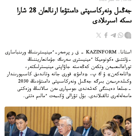
16:28, 06 تامىز 2026
جەڭىل ونەركاسىپتى دامىتۋعا ارنالعان 28 شارا
ىسكە اسىرىلادى
استانا. KAZINFORM - ق ر پرەمەر-ءمينيسترىنىڭ ورىنباسارى
-ۇلتتىق ەكونوميكا ءمينيسترى سەرىك جۇمانعاريننىڭ
توراعالىعىمەن وتكەن كەڭەستە جاۋاپتى مينيسترلىكتەر،
«اتامەكەن» ۇ ك پ، «دامۋ» قورى جانە وتاندىق كاسىپورىندار
وكىلدەرىمەن بىرگە جەڭىل ونەركاسىپتى دامىتۋدىڭ 2030
-جىلعا دەيىنگى كەشەندى جوسپارى مەن سالانىڭ وزەكتى
ماسەلەلەرى تالقىلاندى. بۇل تۋرالى ۇكىمەت ءمالىم ەتتى.