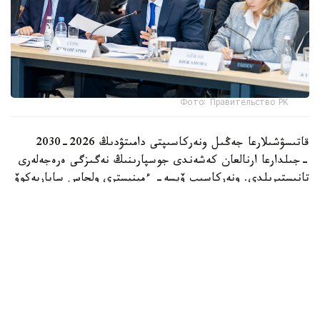
Фото: Правительство РК
قاتىسۋشىلارعا جەڭىل ونەركاسىپتى دامىتۋدىڭ 2026-2030
-جىلدارعا ارنالعان كەشەندى جوسپارىنىڭ نەگىزگى ەرەجەلەرى
تانىستىرىلدى. ونەركاسىپ ۆيسە- ءمينيسترى ولجاس ساپاربەكوۆ
اتاپ وتكەندەي، قۇجات زاڭناما، ساتىپ الۋ تەتىگىن جەتىلدىرۋ،
«كولەڭكەلى» يمپورتقا قارسى ءىس-قيمىل، ينۆەستيتسيا تارتۋ،
وتاندىق برەندتى دامىتۋ مەن كادر دايارلاۋعا ارنالعان 28 ءىس-
شارانى قامتيدى.