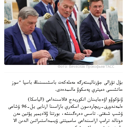
Фото: Вячеслав Прокофьев/ТАСС
بۇل تۋرالى جۋرناليستەرگە مەملەكەت باسشىسىنىڭ باسپا ءسوز
حاتشىسى دميتري پەسكوۆ مالىمدەدى.
ۆنۋكوۆو اۋەجايىنان انكوريدج قالاسىنداعى (الياسكا)
ەلمەندورف-ريچاردسون اسكەري بازاسىنا ارنايى يل-96 ۇشاعى
ۇشىپ شىقتى. تاسس دەرەگىنشە، بورتتا ۆلاديمير پۋتين مەن
دونالد ترامپ اراسىنداعى سامميتتى ۇيىمداستىراتىن الدىن الا