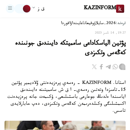
KAZINFORM
ق ز
ترەند:
2026-سايلاۋ
وقيعا
تاعايىنداۋ
اقوردا
19:27, 14 تامىز 2025
پۋتين الياسكاداعى سامميتكە دايىندىق جونىندە
كەڭەس وتكىزدى
استانا. KAZINFORM - رەسەي پرەزيدەنتى ۆلاديمير پۋتين
15-تامىزدا وتەتىن رەسەي- ا ق ش سامميتىنە دايىندىق
اياسىندا ەلدىڭ جوعارعى باسشىلىعى، ۇكىمەت جانە پرەزيدەنت
اكىمشىلىگى وكىلدەرىمەن كەڭەس وتكىزدى، دەپ حابارلايدى
تاسس.