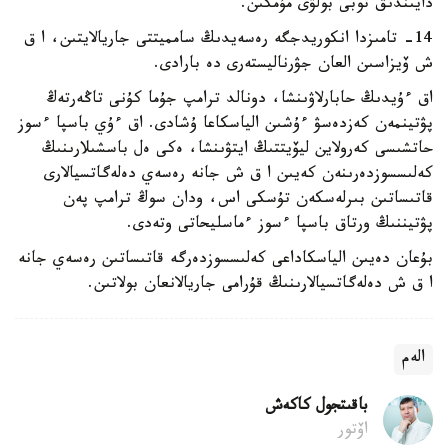
دايىندىق توبى بولۋى مۇمكىن.
14- تامىزدا انكوريدجگە رەسەيدىڭ سامميتتى جاريالايتىن، ا ق
ش ۆيزاسىن العان جۋرناليستەرى دە بارادى.
اق ءۇيدىڭ حابارلاۋىنشا، دونالد ترامپ جۇما كۇنى تاڭەرتەڭ
پۋتينمەن كەزدەسۋ ءۇشىن الياسكاعا ۇشادى. اق ءۇي باسپا ءسوز
حاتشىسى كەرولاين ليۆيتتىڭ ايتۋىنشا، ەكى ەل باسشىلارىنىڭ
كەلىسسوزدەرىنەن كەيىن ا ق ش جانە رەسەي دەلەگاتسيالارى
قاتىساتىن بىرلەسكەن تۇسكى اس، ودان سوڭ ترامپ پەن
پۋتيننىڭ ورتاق باسپا ءسوز ءماسليحاتى وتەدى.
بۇعان دەيىن الياسكاداعى كەلىسسوزدەرگە قاتىساتىن رەسەي جانە
ا ق ش دەلەگاتسيالارىنىڭ قۇرامى جاريالانعان بولاتىن.
الەم
باقىتجول كاكەش
اۆتور