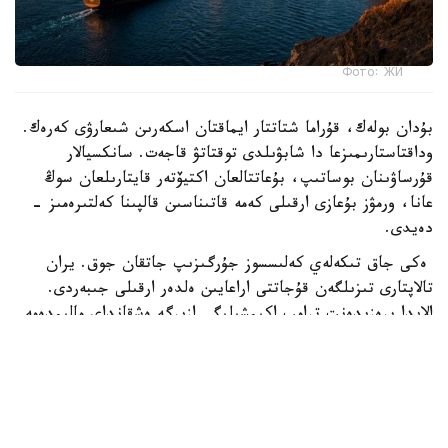
Фото: ЖИ
بۇدان بولەك، قۇراما شتاتتار ايماقتان اسكەرىن شىعارۋى كەرەك.
وداقتاستارىمىزعا دا شابۋىلدى توقتاتۋ قاجەت. سانكسيالار
قۇرساۋىنان بوساتىپ، بۇعاتتالعان اكتيۆتەر قايتارىلعان سوڭ
عانا، ورمۋز بۇعازى ارقىلى كەمە قاتىناسىن قالپىنا كەلتىرەمىز -
دەيدى.
ەكى جاق تىكەلەي كەلىسسوز جۇرگىزىپ جاتقان جوق. يران
تالاپتارى تىزىلگەن قۇجاتتى اراعايىن ەلدەر ارقىلى جىبەردى.
الايدا پرەزيدەنت ترامپ اكىمشىلىگى ازىرگە ەشقانداي مالىمدەمە
جاساعان جوق.
ال ا ق ش ورمۋز بۇعازى ارقىلى يران پورتتارىنا بەت العان
كەمەلەردى باقىلاۋدى كۇشەيتتى. ۆاشينگتون ورتالىق
قولباسشىلىعىنىڭ مالىمەتىنە سۇيەنسەك، بلوكادا قايتا