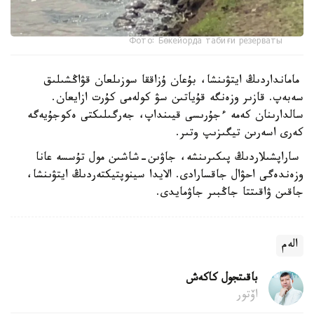
Фото: Бөкейорда табиғи резерваты
مامانداردىڭ ايتۋىنشا، بۇعان ۇزاققا سوزىلعان قۋاڭشىلىق
سەبەپ. قازىر وزەنگە قۇياتىن سۋ كولەمى كۇرت ازايعان.
سالدارىنان كەمە ءجۇرىسى قيىنداپ، جەرگىلىكتى ەكوجۇيەگە
كەرى اسەرىن تيگىزىپ وتىر.
ساراپشىلاردىڭ پىكىرىنشە، جاۋىن-شاشىن مول تۇسسە عانا
وزەندەگى احۋال جاقسارادى. الايدا سينوپتيكتەردىڭ ايتۋىنشا،
جاقىن ۋاقىتتا جاڭبىر جاۋمايدى.
الەم
باقىتجول كاكەش
اۆتور