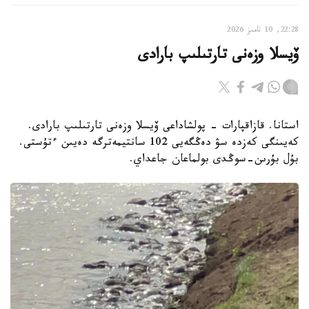
22:28, 10 تامىز 2026
ۆيسلا وزەنى تارتىلىپ بارادى
استانا. قازاقپارات - پولشاداعى ۆيسلا وزەنى تارتىلىپ بارادى.
كەيىنگى كەزدە سۋ دەڭگەيى 102 سانتيمەترگە دەيىن ءتۇستى.
بۇل بۇرىن-سوڭدى بولماعان جاعداي.