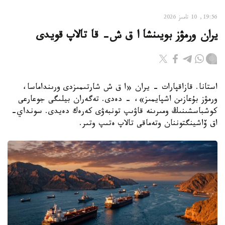
19:56, 10 تامىز 2026
يران ورمۋز بويىنشا ا ق ش- قا تالاپ قويدى
استانا. قازاقپارات - يران «ا ق ش شارتىمىزدى ورىنداماسا،
ورمۋز بۇعازىن اشپايمىز»، - دەدى. تەگەران بيلىگى جوعارعى
كوشباسشىنىڭ ومىرىنە قاۋىپ تونبەۋى كەرەك دەيدى. سونداي-
اق ۆاشينگتوننان وتەماقى تالاپ ەتىپ وتىر.