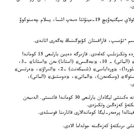
ى.
كەزدەسۋ بارىسىندا قوستانايلىق كوماندا ساپىنان نيكولاي سيگنيەۆيچ 19-مينۋتتا ەسەپ اشسا، يسلام چەسنوكوۆ
قازاقستان كۋبوگى 1992 -جىلدان بەرى تۇراقتى تۇردە وتكىزىلىپ كەلەدى. قازىرگە دەيىن بارلىعى 15 كوماندا
كۋبوكتى توبەسىنە كوتەردى. ونىڭ ىشىندە «قايرات» (الماتى) - 10، «جەڭىس» (استانا) مەن «استانا» -3،
«توبىل» (قوستاناي)، «اقتوبە»، «قايسار» ( قىزىلوردا)، «ورداباسى» (شىمكەنت) -2، «اتىراۋ»، «ەرتىس»
وستوك» (وسكەمەن)، «الماتى»، «دوستىق» (الماتى)،
بيىل قازاقستان كۋبوگىنا پرەمەر-ليگا، ءبىرىنشى جانە ەكىنشى ليگادان بارلىعى 30 كوماندا قاتىستى. الدىمەن
ىكتەۋ كەزەڭىن وتكىزدى.