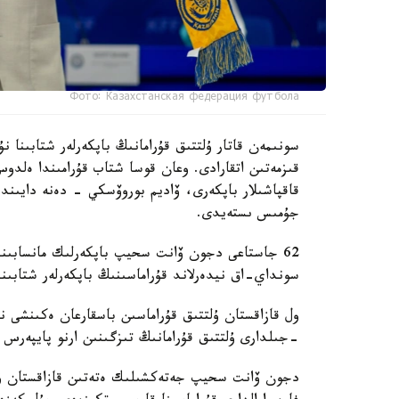
Фото: Казахстанская федерация футбола
سونىمەن قاتار ۇلتتىق قۇرامانىڭ باپكەرلەر شتابىنا
قىزمەتىن اتقارادى. وعان قوسا شتاب قۇرامىندا ەل
قاقپاشىلار باپكەرى، ۆاديم بوروۆسكي - دەنە دايىند
جۇمىس ىستەيدى.
62 جاستاعى دجون ۆانت سحيپ باپكەرلىك مانسابىندا 
سونداي-اق نيدەرلاند قۇراماسىنىڭ باپكەرلەر شتابىند
-جىلدارى ۇلتتىق قۇرامانىڭ تىزگىنىن ارنو پايپەرس