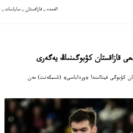
الەمدە
قازاقستان
ساياسات
ت
بولدان قازاقستان كۋبوگى فينالىندا «ورداباسى» (شىمكەنت) مەن