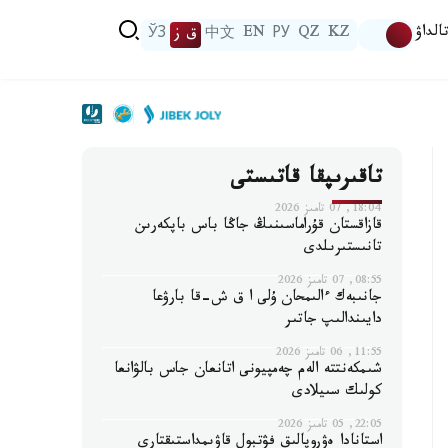
الداۋ
KZ
QZ
РУ
EN
中文
ق ز
ЎЗ
تاقىرىپقا قاتىستى
18:04, 07 تامىز 2026
قازاقستان قۇراماسىنىڭ جاڭا باس باپكەرىن
تانىستىرىلدى
08:55, 07 تامىز 2026
جانىبەك ءالىمحان ۇلى ا ق ش-قا بارۋعا
دايىندالىپ جاتىر
11:55, 06 تامىز 2026
شىمكەنتتە الەم چەمپيونى اتانعان جاس بالۋانعا
كولىك سىيلادى
22:05, 05 تامىز 2026
استانادا ەۋروپالىق فۋتبول قاۋىمداستىقتارى