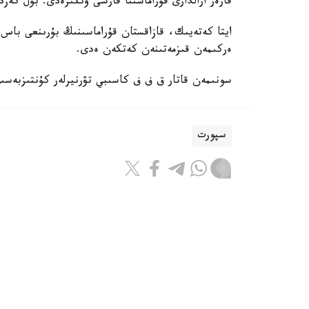
فارەر ارالدارى قۇراماسىنا قارسى وتكىزەدى. بۇل كەزد
ايتا كەتەيىك، قازاقستان قۇراماسىنىڭ بۇرىنعى باس ب
ەركىمەن قىزمەتىنەن كەتكەن ەدى.
سونىمەن قاتار ق ف ف كاسىبي تۋرنيرلەر كۇنتىزبەسى
سپورت
باقىتجول كاكەش
اۆتور
08:55, 07 تامىز 2026