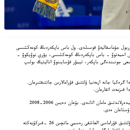
 نۇربول جۇماسقاليەۆ قوسىلدى. ول باس باپكەردىڭ كومەكشىسى
دوس احمەتوۆ - باس باپكەردىڭ كومەكشىسى، يۋري نوۆيكوۆ -
ىعى جونىندەگى باپكەر، تيمۋر قۇسايىنوۆ اناليتيك بولىپ
گرەكيا جانە ارمەنيا ۇلتتىق قۇرامالارىن جاتتىقتىرعان.
ا قىزمەت اتقارعان.
ول قازاقستان ۇلتتىق قۇراماسىن باسقارعان ەكىنشى نيدەرلاندتىق مامان اتاندى. بۇعان دەيىن 2006-2008
 ۇستاعان ەدى.
دجون ۆانت سحيپ جەتەكشىلىك ەتەتىن قازاقستان ۇلتتىق قۇراماسى العاشقى رەسمي ماتچىن 26 -قىركۇيەكتە