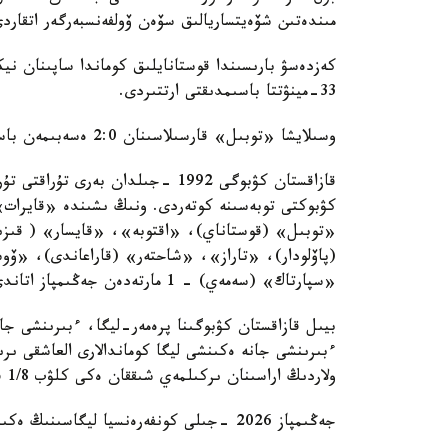
مىندەتىن شۆەيتساريالىق سۆەن ۆولفەنسبەرگەر اتقارد
33-مينۋتتا باسىمدىقتى ارتتىردى.
وسىلايشا «توبىل» قارسىلاسىنان 2:0 ەسەبىمەن باسىم ءتۇسىپ، قازاقستان كۋبوگىنىڭ يەگەرى اتاندى.
(پاۆلودار)، «تاراز»، «شاحتەر» (قاراعاندى)، «ۆ
«سپارتاك» (سەمەي) - 1 مارتەدەن جەڭىمپاز اتاندى.
ءبىرىنشى جانە ەكىنشى ليگا كوماندالارى العاشقى ىر
ولاردىڭ اراسىنان ىركىلمەي شىققان ەكى كلۋب 1/8 فينالدا پرەمەر-ليگا كوماندالارى قاتارىنا قوسىلدى.
جەڭىمپاز 2026 -جىلى كونفەرەنسيا ليگاسىنىڭ ەكىنشى ىرىكتەۋ كەزەڭىنە جولداما الادى.