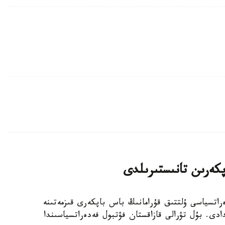
پكەرىن تانىستىرىلدى
 فۋتبول فەدەراتسياسى ۇلتتىق قۇرامانىڭ باس باپكەرى قىزمەتىنە
دى. بۇل تۋرالى قازاقستان فۋتبول فەدەراتسياسىندا