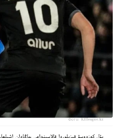
Фото: Kffleague.kz
بۇل كەزدەسۋ قىزىلوردا قالاسىنداعى جاڭادان اشىلعا