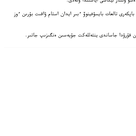
ەسۋ ۇلتتار ليگاسى اياسىندا وتەدى.
اپكەرى تالعات بايسۋفينوۆ ءبىر ايدان استام ۋاقىت بۇرىن ءوز
ن قۇرۋدا جاساندى ينتەللەكت جۇيەسىن ەنگىزىپ جاتىر.