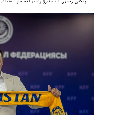
وتكەن رەسمي تانىستىرۋ راسىمىندە جاريا ەتىلدى