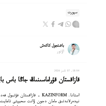
سپورت
باقىتجول كاكەش
اۆتور
18:04, 07 تامىز 2026
قازاقستان قۇراماسىنىڭ جاڭا باس با
استانا. KAZINFORM - قازاقستان
نيدەرلاندتىق مامان دجون ۆانت سحيپتى تاعايىندا