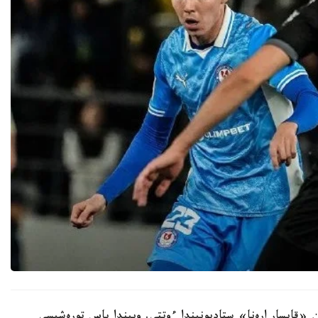
ن «قايسار ارەنا» ستاديونىندا ءوتتى. ويىندا باس تورەشىسى