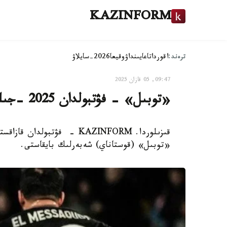
KAZINFORM
ترەند:
اقوردا
تاعايىنداۋ
وقيعا
2026-سايلاۋ
09:47, 05 قازان 2025
«توبىل» - فۋتبولدان 2025 -جىلعى قازاقستان كۋبوگىنىڭ يەگەرى
قىزىلوردا. KAZINFORM - فۋت
«توبىل» (قوستاناي) شەبەرلىك بايقاستى.