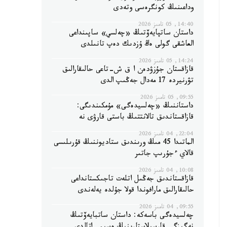
وداعىنىڭ كونگرەسى وتەدى
14:40, 05 تامىز 2026
داستان ساتپايەۆتىڭ «چەلسي» ساپىنداعى
العاشقى گولى ەڭ ۇزدىك دەپ تانىلدى
14:24, 05 تامىز 2026
قازاقستان جۇزۋدەن ا ق ش-تاعى حالىقارالىق
تۋرنيردە 17 مەدال جەڭىپ الدى
09:55, 05 تامىز 2026
داستاننىڭ «چەلسيدەگى» مۇمكىندىگى:
قازاقستاندىق تالانتتىڭ باستى قارۋى نە
22:04, 04 تامىز 2026
الماتىدا 45 مىڭ ورىندىق ستاديوننىڭ قۇرىلىسى
قالاي ءجۇرىپ جاتىر
10:08, 04 تامىز 2026
قازاقستاندىق جەڭىل اتلەت تاجىكستانداعى
حالىقارالىق مارافوندا قولا جۇلدە يەلەندى
09:55, 04 تامىز 2026
چەلسيدەگى باسەكە: داستان ساتبايەۆتىڭ