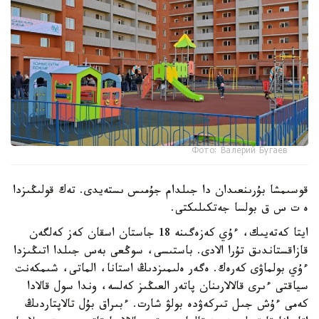
Фото: Валерий Бугаев
قوسىمشا بۇرىنعىدان دا جىلدام جۇمىس ىستەيدى. تەك قولىڭىزدا
ە ت س ق بولسا جەتكىلىكتى.
ايتا كەتەيىك، ءۇي كەزەگىنە 18 جاستان اسقان كەز كەلگەن
قازاقستاندىق تۇرا الادى. باستىسى، سوڭعى بەس جىلدا اتىڭىزدا
ءۇي بولماۋى كەرەك. ەگەر ەلىمىزدىڭ استانا، الماتى، شىمكەنت
سياقتى ءىرى قالالارىنان پاتەر العىڭىز كەلسە، وندا سول قالادا
كەمى ءۇش جىل تىركەۋدە بولۋ شارت. ءبىراق بۇل تالاپتاردىڭ