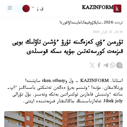
KAZINFORM
ق ز
ترەند:
2026-سايلاۋ
وقيعا
تاعايىنداۋ
اقوردا
21:55, 13 قازان 2025
تۇرعىن ءۇي كەزەگىنە تۇرۋ ءۇشىن تاۋلىك بويى
قىزمەت كورسەتەتىن جۇيە ىسكە قوسىلدى
استانا. KAZINFORM - ول وrken.otbasy سايتىندا
ورنالاسقان. مۇندا ءوتىنىم بەرۋ دەگەن تەتىكتى باسساڭىز ءاپ-
ساتتە ءوتىنىش قاعازىن تولتىراتىن بەتكە وتەسىز. بۇل تۋرالى
Jibek joly تەلەارناسىنىڭ جاڭالىقتار قىزمەتىندە ايتتى.