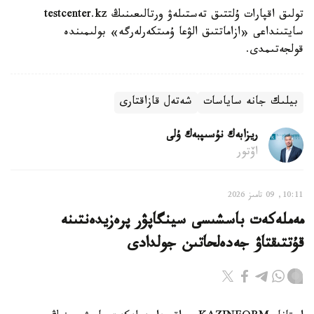
تولىق اقپارات ۇلتتىق تەستىلەۋ ورتالىعىنىڭ testcenter.kz
سايتىنداعى «ازاماتتىق الۋعا ۇمىتكەرلەرگە» بولىمىندە
قولجەتىمدى.
بيلىك جانە ساياسات
شەتەل قازاقتارى
ريزابەك نۇسىپبەك ۇلى
اۆتور
10:11, 09 تامىز 2026
مەملەكەت باسشىسى سينگاپۋر پرەزيدەنتىنە
قۇتتىقتاۋ جەدەلحاتىن جولدادى