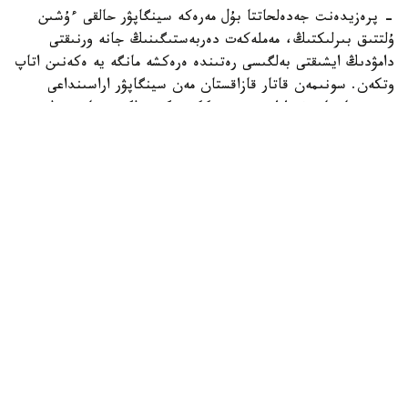
- پرەزيدەنت جەدەلحاتتا بۇل مەرەكە سينگاپۋر حالقى ءۇشىن
ۇلتتىق بىرلىكتىڭ، مەملەكەت دەربەستىگىنىڭ جانە ورنىقتى
دامۋدىڭ ايشىقتى بەلگىسى رەتىندە ەرەكشە مانگە يە ەكەنىن اتاپ
وتكەن. سونىمەن قاتار قازاقستان مەن سينگاپۋر اراسىنداعى
دوستىققا جانە ءوزارا تۇسىنىستىككە نەگىزدەلگەن سان قىرلى
ىنتىماقتاستىق قوس حالىقتىڭ يگىلىگى جولىندا ۇدايى دامي
بەرەتىنىنە سەنىم ءبىلدىردى،-دەلىنگەن اقپاراتتا.
قاسىم-جومارت توقايەۆ تارمان شانمۋگاراتنامنىڭ جاۋاپتى
قىزمەتىنە تولايىم تابىس، ال دوستاس سينگاپۋر حالقىنا قۇت-
بەرەكە تىلەدى.
بيلىك جانە ساياسات
سىرتقى ساياسات
ريزابەك نۇسىپبەك ۇلى
اۆتور