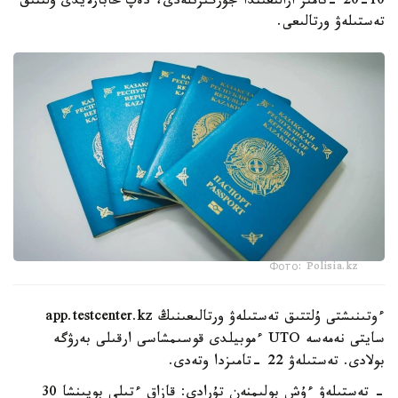
10-20 -تامىز ارالىعىندا جۇرگىزىلەدى، دەپ حابارلايدى ۇلتتىق
تەستىلەۋ ورتالىعى.
Фото: Polisia.kz
ءوتىنىشتى ۇلتتىق تەستىلەۋ ورتالىعىنىڭ app.testcenter.kz
سايتى نەمەسە UTO ءموبيلدى قوسىمشاسى ارقىلى بەرۋگە
بولادى. تەستىلەۋ 22 -تامىزدا وتەدى.
- تەستىلەۋ ءۇش بولىمنەن تۇرادى: قازاق ءتىلى بويىنشا 30