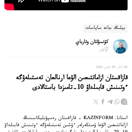
بيلىك جانە ساياسات
كۇنسۇلتان وتارباي
اۆتور
11:09, 09 تامىز 2026
قازاقستان ازاماتتىعىن الۋعا ارنالعان تەستىلەۋگە
ءوتىنىش قابىلداۋ 10-تامىزدا باستالادى
استانا. KAZINFORM - قازاقستان رەسپۋبليكاسىنىڭ
ازاماتتىعىن الۋعا ۇمىتكەرلەر ءۇشىن تەستىلەۋگە ءوتىنىش قابىلداۋ