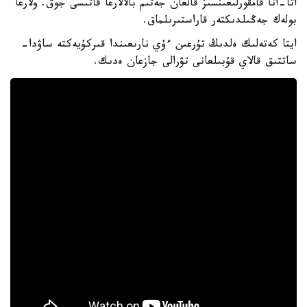
اتا-انا قامقورلىعىنسىز قالعان جەتىم بالالارعا قاتىسى جوق. ولارعا
بولەك جەڭىلدىكتەر قاراستىرىلماق.
ايتا كەتەلىك ەلدىڭ تۇرعىن ءۇي نارىعىندا قىركۇيەكتە ساۋدا-
ساتتىق قالاي قۇبىلعانى تۋرالى جازعان ەدىك.