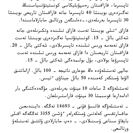
تاپسىرما، قازاقستان رەسپۋبليكاسى كونستيتۋتسياسىنىڭ
نەگىزدەرى بويىنشا 40 تاپسىرما جانە قازاقستان تاريحى بويىنشا
30 تاپسىرما بەرىلەدى،-دەلىنگەن ورتالىق حابارلاماسىندا.
قازاق ءتىلى بويىنشا تەست قازاق تىلىندە وتكىزىلەدى جانە
شەكتى بالل - 15. كونستيتۋتسيا نەگىزدەرى بويىنشا تەست
قازاق نەمەسە ورىس تىلىندە تاپسىرىلادى، شەكتى بالل - 20.
قازاقستان تاريحىنان دا قازاق نەمەسە ورىس تىلىندە تەست
تاپسىرۋعا بولادى، بۇل بولىمدەگى شەكتى بالل - 15.
جالپى تەستىلەۋدە ەڭ جوعارى ناتيجە - 100 بالل. ازاماتتىق
الۋعا ۇمىتكەر كەمىندە 50 بالل جيناۋى ءتيىس.
تەستىلەۋگە 2 ساعات 10 مينۋت بەرىلەدى. مۇگەدەكتىگى بار
ادامدارعا قوسىمشا 30 مينۋت قاراستىرىلعان.
- تەستىلەۋگە قاتىسۋ قۇنى - 14693 تەڭگە. دايىندىعىن
جاقسارتقىسى كەلەتىن ۇمىتكەرلەر ءۇشىن 3355 تەڭگەگە اقىلى
بايقاۋ سىناعى ۇسىنىلادى، - دەپ حابارلادى ۇلتتىق تەستىلەۋ
ورتالىعى.