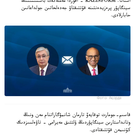
استانا. KAZINFORM - اقوردا مەملەكەت باسشىسىنىڭ
سينگاپۋر پرەزيدەنتىنە قۇتتىقتاۋ جەدەلحاتىن جولداعانىن
حابارلادى.
Фото: Ақорда
قاسىم-جومارت توقايەۆ تارمان شانمۋگاراتنام مەن ونىڭ
وتانداستارىن سينگاپۋردىڭ ۇلتتىق مەيرامى - تاۋەلسىزدىك
كۇنىمەن قۇتتىقتادى.