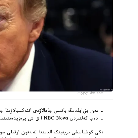
Фото: dw.com
- مەن يزرايلدىڭ باتىس جاعالاۋدى اننەكسيالاۋىنا ج
- دەپ كەلتىردى NBC News ا ق ش پرەزيدەنتىنىڭ ءسوزىن.
ەكى كوشباسشى بريفينگ الدىندا تەلەفون ارقىلى سوي