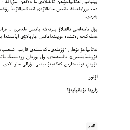
بينيامين نەتانياحۋمەن تالقىلادى ما دەگەن سۇراقق
دە، يزرايلدىڭ باتىس جاعالاۋدى اننەكسيالاۋىنا رۇق
بەردى.
بۇل ماسەلەنى تالقىلاۋ بىرنەشە باتىس ەلدەرى - فرانس
مەملەكەت رەتىندە مويىنداعانىن جاريالاۋى اياسىندا ب
نەتانياحۋ بۇعان ءۇزىلدى-كەسىلدى قارسى شىعىپ، «ي
قۇرىلمايتىنىن» مالىمدەدى. ول يوردان وزەنىنىڭ باتىس
ەۆرەي قونىستارىن كەڭەيتۋ نيەتى تۋرالى جاريالادى.
اۆتور
زارينا تۋعانبايەۆا
الەم