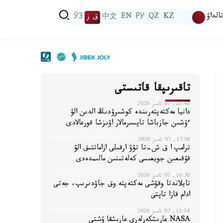
الداۋ
KZ
QZ
РУ
EN
中文
ق ز
ЎЗ
تاقىرىپقا قاتىستى
22:46, 07 تامىز 2026
دانيا مەكتەپتەرىندە كوشىرۋدىڭ الدىن الۋ
ءۇشىن جازباشا تاپسىرمالار اۋىزشا قورعالادى
17:08, 07 تامىز 2026
ترامپ ا ق ش-تا تۋۋ ارقىلى ازاماتتىق الۋ
قۇقىعىن جويعىسى كەلەتىنىن مالىمدەدى
16:30, 07 تامىز 2026
تايلاندتا وقۋشى مەكتەپتە وق جاۋدىرىپ، جەتى
ادام قازا تاپتى
13:24, 07 تامىز 2026
NASA عارىشكەرلەرى عارىشقا ۇشتى