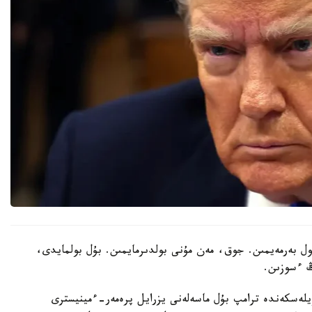
ول بەرمەيمىن. جوق، مەن مۇنى بولدىرمايمىن. بۇل بولمايدى،
لەسكەندە ترامپ بۇل ماسەلەنى يزرايل پرەمەر-ءمينيسترى