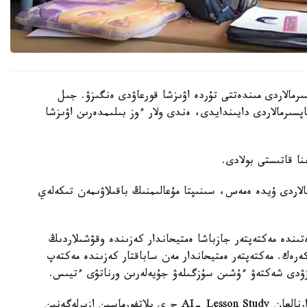
رمالاردى مىندەتتى تۇردە اۋىزشا قورعاۋدى ەنگىزۋ. جىل
ىنداي تاپسىرمالاردى دايىندايدى، ەندى ولار ءوز بىلىمدەرىن اۋىزشا
الاردى ۇيدە ەمەس، سىنىپتا مۇعالىمنىڭ باقىلاۋىمەن تىكەلەي
ىندە مەكتەپتەر جازباشا ەمتيحاندار كەزىندە وقۋشىلاردىڭ
 كەرەك. مەكتەپتەر ەمتيحاندار مەن ساباقتار كەزىندە مەكتەپ
زۋدى شەكتەۋ ءۇشىن سۇزگىلەۋ جۇيەلەرىن ورناتۋى ءتيىس.
وسىعان دەيىن QyzPU ستۋدەنتتەرى پەداگوگتەرگە ارنالعان AI- Lesson Study ج ي پلاتفورماسىن ازىرلەگەنىن