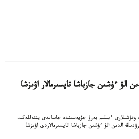
ن الۋ ءۇشىن جازباشا تاپسىرمالار اۋىزشا
جوعارى سىنىپ وقۋشىلارى ءبىلىم بەرۋ جۇيەسىندە جاساندى ينتەللەكت
ۋدىڭ الدىن الۋ ءۇشىن جازباشا تاپسىرمالاردى اۋىزشا