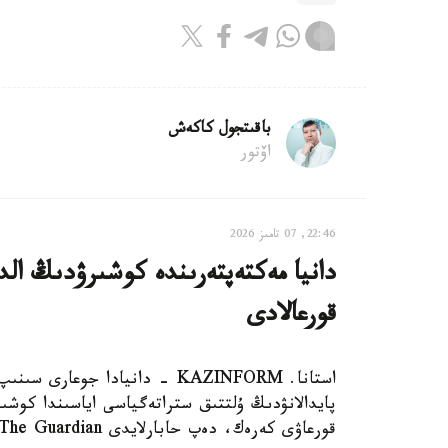
باقىتجول كاكەش
اۆتور
22:46, 07 تامىز 2026
دانيا مەكتەپتەرىندە كوشىرۋدىڭ الدى
قورعالادى
استانا. KAZINFORM - دانيادا 
پايدالانۋدىڭ ۇلتتىق ستراتەگياسى اياسىندا كوشىر
قورعاۋى كەرەك، دەپ حابارلايدى The Guardian.