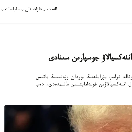
الەمدە
قازاقستان
ساياسات
ت
ننەكسيالاۋ جوسپارىن سىنادى
زيدەنتى دونالد ترامپ يزرايلدىڭ يوردان وزەنىنىڭ باتىس
ال اننەكسيالاۋىن قولدامايتىنىن مالىمدەدى، دەپ