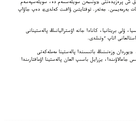
ا ا ق ش پرەزيدەنتى «ونىمەن سويلەسسەم دە، سويلەسپەسەم
سات بەرمەيمىن. جەتەر. توقتايتىن ۋاقىت كەلدى» دەپ جاۋاپ
يا، ۇلى بريتانيا، كانادا جانە اۋستراليانىڭ پالەستينانى
استالعانى اتاپ ءوتىلدى.
وردان وزەنىنىڭ باتىسىندا پالەستينا مەملەكەتى
 جاعالاۋىندا، يزرايل باسىپ العان پالەستينا اۋماقتارىندا