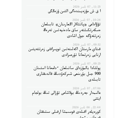
11:25, 07 تامىز 2026
ا ق ش مۋزەيىندەگى التىن ۇزەڭگى
10:24, 07 تامىز 2026
تۋۆاداعى «پاتشالار اڭعارىنان» تابىلعان
ەسكەرتكىشتەر ساق مادەنيەتىن تەرەڭ
زەرتتەۋگە جول اشادى
09:52, 07 تامىز 2026
قىتاي مارستان اكەلىنەتىن توپىراقتى زەرتتەيتىن
ارنايى زەرتحانا تۇرعىزادى
09:25, 07 تامىز 2026
پولشادا بالمۇزداق ساتىلعان ءدامحانا استىنان
900 جىل بۇرىنعى شىركەۋدىڭ قالدىقتارى
تابىلدى
07:06, 07 تامىز 2026
عالىمدار جەردىڭ بولاشاعى تۋرالى تىڭ بولجام
ايتتى
22:44, 06 تامىز 2026
كورەيلەر اقىلدى قوسىمشا ارقىلى ىستىقتان