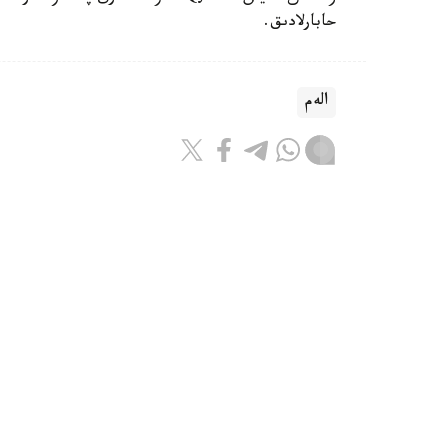
حابارلادىق.
الەم
باقىتجول كاكەش
اۆتور
17:08, 07 تامىز 2026
ترامپ ا ق ش-تا تۋۋ ارقىلى ازاماتت
مالىمدەدى