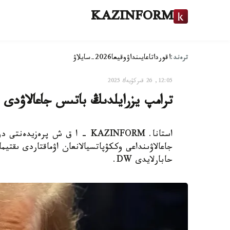
KAZINFORM
ترەند:
اقوردا
تاعايىنداۋ
وقيعا
2026-سايلاۋ
12:05, 26 قىركۇيەك 2025
ترامپ يزرايلدىڭ باتىس جاعالاۋدى ا
استانا. KAZINFORM - ا ق ش پرە
جاعالاۋىنداعى وككۋپاتسيالانعان اۋماقتاردى ىقتيم
حابارلايدى DW.