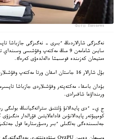
Фото: Euronews
نەگىزگى شارالاردىڭ ءبىرى - نەگىزگى جازباشا تاپسى
سايىن شامامەن 9 مىڭ مەكتەپ وقۋشىسى وس
ەمتيحان كەزىندە قوسىمشا دالەلدەۋى كەرەك.
بۇل شارالار 16 جاستان اسقان ورتا مەكتەپ وقۋشىلارىنا قاتىستى بولادى.
بۇدان باسقا، مەكتەپتەر وقۋشىلاردى جازباشا تاپسىرم
ورىنداۋعا شاقىرادى.
ج ي- ءدى پايدالانۋ ۇلتتىق ستراتەگيانىڭ بولىگى رەت
كومپيۋتەر پايدالانۋىن قاداعالايتىن قۇرالدار ەنگىزۋى
جەلىسىندەگى بەلگىلى ءبىر رەسۋرستارعا قول جەتكى