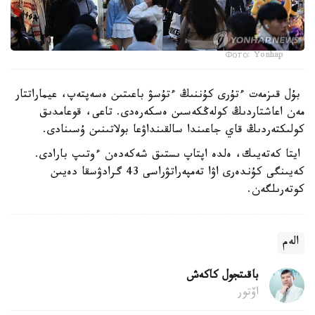
Фото: Yonhap
بۇل قىزمەت ءتۇرى كۇننىڭ ءتۇسۋ باعىتىن ەسەپتەپ، عيماراتتار
مەن اعاشتاردىڭ كولەڭكەسىن ەسكەرەدى. تاعى، قوعامدىق
كولىكتەردىڭ قاي جاعىندا سالقىنداۋعا بولاتىنىن ۇسىنادى.
ايتا كەتەيىك، ەلدە اپتاپ ىستىق شەكەدەن ءوتىپ بارادى.
كەيىنگى كۇندەرى اۋا تەمپەراتۋراسى 43 گرادۋسقا دەيىن
كوتەرىلگەن.
الەم
باقىتجول كاكەش
اۆتور