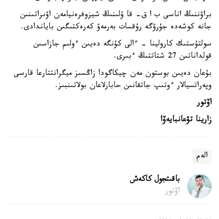
براۋننىڭ اناسى ب ا ق- قا ۇلىنىڭ شيزوفرەنيامەن اۋىراتىنىن
جانە كوشەدە جۇرۋگە رۇقسات بەرمەۋ كەرەكتىگىن باياندادى.
سولتۇستىك كارولينا - ءالى كۇنگە دەيىن ءولىم جازاسىن
قولداناتىن 27 شتاتتىڭ ءبىرى.
بۇعان دەيىن بوستون مەن چيكاگودا زاڭسىز ميگرانتتارعا قارسى
وپەراتسيالار ءوتىپ جاتقانىن حابارلاعان بولاتىنبىز.
اۆتور
زارينا تۋعانبايەۆا
الەم
باقىتجول كاكەش
اۆتور