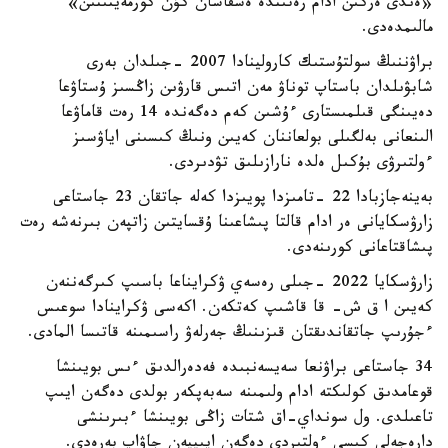
«ەندى ەركىن ادام رەتىندە ەشقاشان كۇن كورمەيتىنىن»
مالىمدەدى.
براۋننىڭ سولتۇستىك كارولينادا 2007 -جىلدان بەرى
شابۋىلدان باستاپ توناۋ مەن اتىس قارۋىن زاڭسىز ۇستاۋعا
دەيىنگى قىلمىستارى ءۇشىن كەم دەگەندە 14 رەت قاماۋعا
الىنعانى بەلگىلى بولعاننان كەيىن ونىڭ كىسىنى اياۋسىز
ءولتىرۋى بۇكىل ەلدە نارازىلىق تۋدىردى.
بەينەجازبادا 22 -تامىزدا پويىزدا كەلە جاتقان 23 جاستاعى
زارۋسكايانى ەر ادام قالتا پىشاعىنا ۇقسايتىن زاتپەن بىرنەشە رەت
پىشاقتاعانى كورىنەدى.
زارۋسكايا 2022 -جىلى رەسەي ۋكرايناعا باسىپ كىرگەننەن
كەيىن ا ق ش- قا قاشىپ كەتكەن. اكەسى ۋكراينادا سوعىس
ءجۇرىپ جاتقاندىقتان قىزىنىڭ جەرلەۋ راسىمىنە قاتىسا المادى.
34 جاستاعى براۋنعا سەيسەنبىدە فەدەرالدىق ءىس بويىنشا
قوعامدىق كولىكتە ادام ولىمىنە سەبەپكەر بولدى دەگەن ايىپ
تاعىلدى. ول سونداي-اق شتات زاڭى بويىنشا ءبىرىنشى
دارەجەلى كىسى ءولتىردى دەگەن ايىپپەن جاۋاپ بەرەدى.