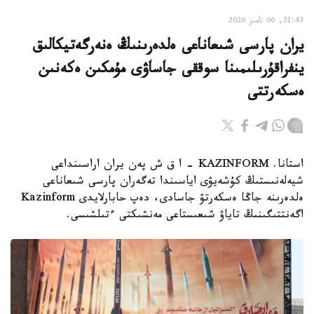
21:43, 06 تامىز 2026
يران پارسى شىعاناعى ەلدەرىنىڭ ەنەرگەتيكالىق
ينفراقۇرىلىمىنا سوققى جاساۋى مۇمكىن ەكەنىن
ەسكەرتتى
استانا. KAZINFORM - ا ق ش پەن يران اراسىنداعى
شيەلەنىستىڭ كۇشەيۋى اياسىندا تەگەران پارسى شىعاناعى
ەلدەرىنە جاڭا ەسكەرتۋ جاسادى، دەپ حابارلايدى Kazinform
اگەنتتىگىنىڭ تاياۋ شىعىستاعى مەنشىكتى ءتىلشىسى.