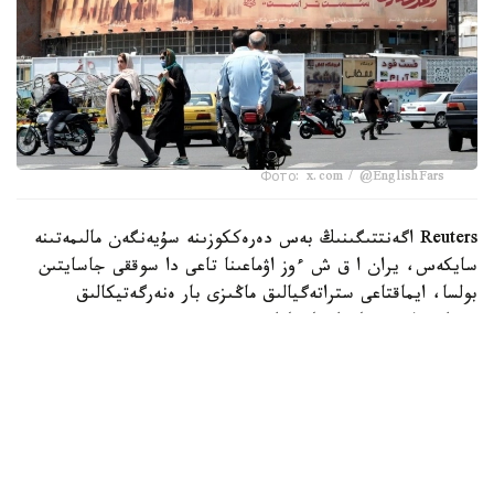
Фото: x.com / @EnglishFars
Reuters اگەنتتىگىنىڭ بەس دەرەككوزىنە سۇيەنگەن مالىمەتىنە
سايكەس، يران ا ق ش ءوز اۋماعىنا تاعى دا سوققى جاسايتىن
بولسا، ايماقتاعى ستراتەگيالىق ماڭىزى بار ەنەرگەتيكالىق
ينفراقۇرىلىم نىساندارىنا جاۋاپ رەتىندە سوققى بەرەتىنىن
مالىمدەگەن.
اگەنتتىك مالىمەتىنشە، بۇل ەسكەرتۋ ا ق ش پرەزيدەنتى دونالد
ترامپتىڭ 28 -شىلدەدە يراننىڭ ەنەرگەتيكالىق ينفراقۇرىلىمىنا
سوققى بەرۋ مۇمكىندىگىن جوققا شىعارماعان مالىمدەمەسىنەن
كەيىن جۇرگىزىلگەن ديپلوماتيالىق بايلانىستار بارىسىندا