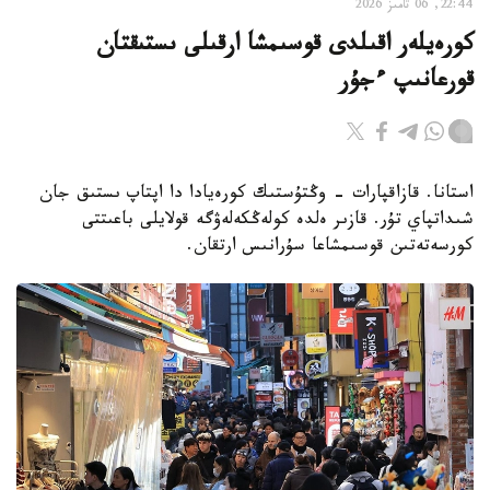
22:44, 06 تامىز 2026
كورەيلەر اقىلدى قوسىمشا ارقىلى ىستىقتان
قورعانىپ ءجۇر
استانا. قازاقپارات - وڭتۇستىك كورەيادا دا اپتاپ ىستىق جان
شىداتپاي تۇر. قازىر ەلدە كولەڭكەلەۋگە قولايلى باعىتتى
كورسەتەتىن قوسىمشاعا سۇرانىس ارتقان.