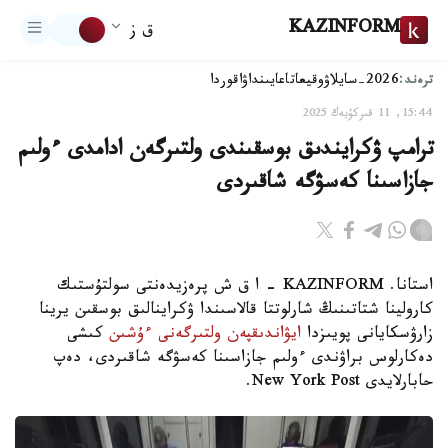
KAZINFORM
ق ز
ترەند:
2026-سايلاۋ
وقيعا
تاعايىنداۋ
اقوردا
15:44, 11 قىركۇيەك 2025
ترامپ ۋكرايندىق بوسقىندى ولتىرگەن ادامدى ءولىم
جازاسىنا كەسۋگە شاقىردى
استانا. KAZINFORM - ا ق ش پرەزيدەنتى سولتۇستىك
كارولينا شتاتىنىڭ شارلوتتا قالاسىندا ۋكراينالىق بوسقىن يرينا
زارۋسكايانى پويىزدا
ايۋاندىقپەن ولتىرگەنى ءۇشىن
كىشى
دەكارلوس براۋندى ءولىم جازاسىنا كەسۋگە شاقىردى، دەپ
حابارلايدى New York Post.