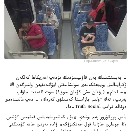
Скриншот из видео
- بەيبىتشىلىك پەن قاۋىپسىزدىك ىزدەپ امەريكاعا كەلگەن
ۋكراينالىق بويجەتكەندى سونشالىقتى ايۋاندىقپەن ولتىرگەن اڭ
«جىلدام» (بۇعان ەش كۇمان جوق!) سوت الدىندا جاۋاپ
بەرىپ، تەك ءولىم جازاسىنا كەسىلۋى كەرەك، - دەپ مالىمدەدى
دونالد ترامپ Truth Social-دا.
باس پروكۋرور پەم بوندي «بۇل كەشىرىلمەيتىن قىلمىس ءۇشىن
ەڭ جوعارى جازاعا قول جەتكىزۋگە» ۋادە بەردى جانە كۇدىكتى