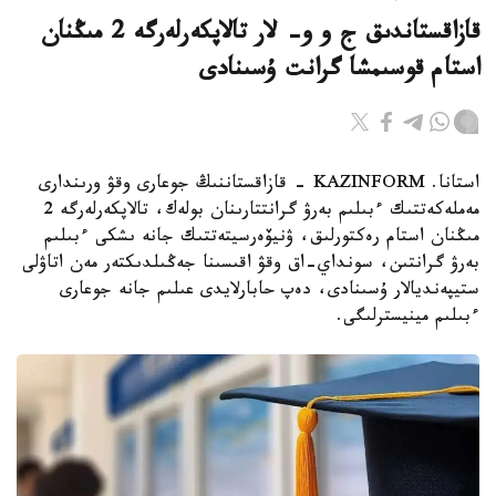
قازاقستاندىق ج و و- لار تالاپكەرلەرگە 2 مىڭنان
استام قوسىمشا گرانت ۇسىنادى
استانا. KAZINFORM - قازاقستاننىڭ جوعارى وقۋ ورىندارى
مەملەكەتتىك ءبىلىم بەرۋ گرانتتارىنان بولەك، تالاپكەرلەرگە 2
مىڭنان استام رەكتورلىق، ۋنيۆەرسيتەتتىك جانە ىشكى ءبىلىم
بەرۋ گرانتىن، سونداي-اق وقۋ اقىسىنا جەڭىلدىكتەر مەن اتاۋلى
ستيپەنديالار ۇسىنادى، دەپ حابارلايدى عىلىم جانە جوعارى
ءبىلىم مينيسترلىگى.