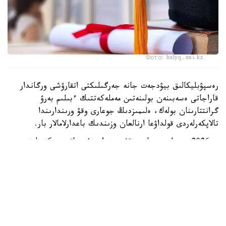
Фото: halyq-uni.kz
رەسپۋبليكالىق بيۋدجەت جانە جەرگىلىكتى اتقارۋشى ورگاندار
قاراجاتى ەسەبىنەن بولىنەتىن مەملەكەتتىك ءبىلىم بەرۋ
گرانتتارىنان بولەك، ەلىمىزدىڭ جوعارى وقۋ ورىندارىندا
تالاپكەرلەردى قولداۋعا ارنالعان وزىندىك باعدارلامالار بار.
- 2026 -جىلى جوعارى وقۋ ورىندارى ۇسىناتىن رەكتورلىق،
ۋنيۆەرسيتەتتىك جانە ىشكى ءبىلىم بەرۋ گرانتتارىنىڭ جالپى
سانى ەكى مىڭنان اسادى. گرانتتاردى بەرۋ تالاپتارىن ءار
ۋنيۆەرسيتەت دەربەس بەلگىلەيدى. ىرىكتەۋ كەزىندە ۇلتتىق
ءبىرىڭعاي تەستىلەۋ ناتيجەلەرى، اكادەميالىق جەتىستىكتەر،
«التىن بەلگى» يەگەرى بولۋى، وليمپيادالار مەن عىلىمي،
شىعارماشىلىق جانە سپورتتىق جارىستارداعى ناتيجەلەر،