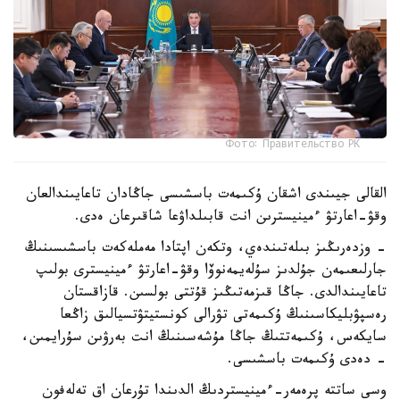
Фото: Правительство РК
القالى جيىندى اشقان ۇكىمەت باسشىسى جاڭادان تاعايىندالعان
وقۋ-اعارتۋ ءمينيسترىن انت قابىلداۋعا شاقىرعان ەدى.
- وزدەرىڭىز بىلەتىندەي، وتكەن اپتادا مەملەكەت باسشىسىنىڭ
جارلىعىمەن جۇلدىز سۇلەيمەنوۆا وقۋ-اعارتۋ ءمينيسترى بولىپ
تاعايىندالدى. جاڭا قىزمەتىڭىز قۇتتى بولسىن. قازاقستان
رەسپۋبليكاسىنىڭ ۇكىمەتى تۋرالى كونستيتۋتسيالىق زاڭعا
سايكەس، ۇكىمەتتىڭ جاڭا مۇشەسىنىڭ انت بەرۋىن سۇرايمىن،
- دەدى ۇكىمەت باسشىسى.
وسى ساتتە پرەمەر-ءمينيستردىڭ الدىندا تۇرعان اق تەلەفون