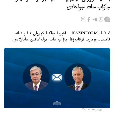
جاۋاپ حات جولدادى
استانا. KAZINFORM - اقوردا بەلگيا كورولى فيليپپتىڭ
قاسىم-جومارت توقايەۆقا جاۋاپ حات جولداعانىن حابارلادى.
Фото: Ақорда