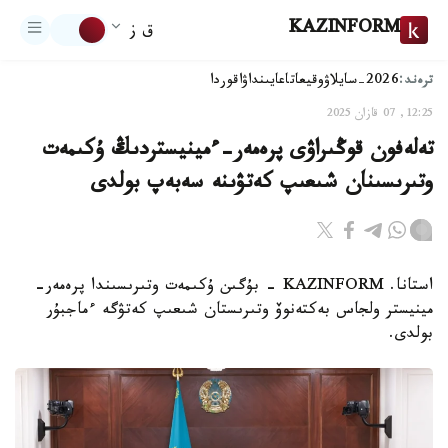
KAZINFORM
ق ز
ترەند:
2026-سايلاۋ
وقيعا
تاعايىنداۋ
اقوردا
12:25, 07 قازان 2025
تەلەفون قوڭىراۋى پرەمەر-ءمينيستردىڭ ۇكىمەت
وتىرىسىنان شىعىپ كەتۋىنە سەبەپ بولدى
استانا. KAZINFORM - بۇگىن ۇكىمەت وتىرىسىندا پرەمەر-
مينيستر ولجاس بەكتەنوۆ وتىرىستان شىعىپ كەتۋگە ءماجبۇر
بولدى.