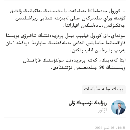
- كورول جەدەلحاتتا مەملەكەت باسشىسىنىڭ بەلگيانىڭ ۇلتتىق
كۇنىنە وراي بىلدىرگەن جىلى لەبىزىنە شىنايى ريزاشىلىعىن
جەتكىزگەن،-دەلىنگەن اقپاراتتا.
سونداي-اق كورول فيليپپ بيىل پرەزيدەنتتىڭ شاقىرۋى بويىنشا
قازاقستانعا جاسايتىن الداعى مەملەكەتتىك ساپارىنا ەرەكشە ءمان
بەرىپ وتىرعانىن اتاپ وتكەن.
ايتا كەتەيىك، كەشە پرەزيدەنت سولتۇستىك قازاقستان
وبلىسىنىڭ 90 جىلدىعىمەن قۇتتىقتادى.
بيلىك جانە ساياسات
ريزابەك نۇسىپبەك ۇلى
اۆتور
16:38, 08 تامىز 2026