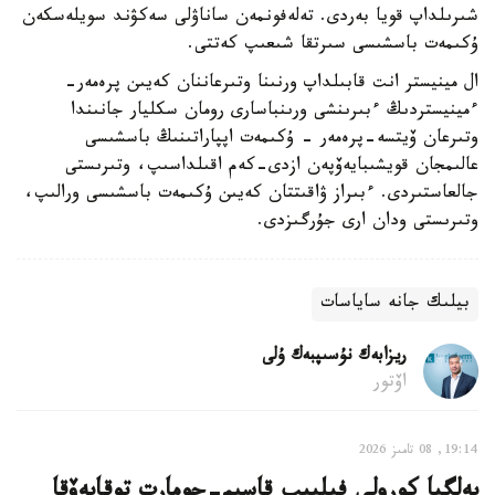
شىرىلداپ قويا بەردى. تەلەفونمەن ساناۋلى سەكۋند سويلەسكەن
ۇكىمەت باسشىسى سىرتقا شىعىپ كەتتى.
ال مينيستر انت قابىلداپ ورنىنا وتىرعاننان كەيىن پرەمەر-
ءمينيستردىڭ ءبىرىنشى ورىنباسارى رومان سكليار جانىندا
وتىرعان ۆيتسە-پرەمەر - ۇكىمەت اپپاراتىنىڭ باسشىسى
عالىمجان قويشىبايەۆپەن ازدى-كەم اقىلداسىپ، وتىرىستى
جالعاستىردى. ءبىراز ۋاقىتتان كەيىن ۇكىمەت باسشىسى ورالىپ،
وتىرىستى ودان ارى جۇرگىزدى.
بيلىك جانە ساياسات
ريزابەك نۇسىپبەك ۇلى
اۆتور
19:14, 08 تامىز 2026
بەلگيا كورولى فيليپپ قاسىم-جومارت توقايەۆقا