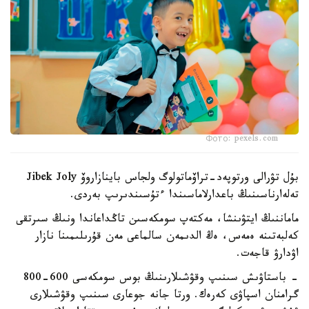
Фото: pexels.com
بۇل تۋرالى ورتوپەد-تراۆماتولوگ ولجاس باينازاروۆ Jibek Joly
تەلەارناسىنىڭ باعدارلاماسىندا ءتۇسىندىرىپ بەردى.
ماماننىڭ ايتۋىنشا، مەكتەپ سومكەسىن تاڭداعاندا ونىڭ سىرتقى
كەلبەتىنە ەمەس، ەڭ الدىمەن سالماعى مەن قۇرىلىمىنا نازار
اۋدارۋ قاجەت.
- باستاۋىش سىنىپ وقۋشىلارىنىڭ بوس سومكەسى 600-800
گرامنان اسپاۋى كەرەك. ورتا جانە جوعارى سىنىپ وقۋشىلارى