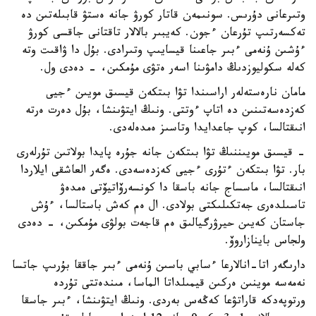
وتىرعانى دۇرىس. سونىمەن قاتار كورۋ جانە ەستۋ قابىلەتىن دە
تەكسەرتىپ تۇرعان ءجون. كەيبىر بالالار تاقتانى جاقسى كورۋ
ءۇشىن ۇنەمى ءبىر جاعىنا قيسايىپ وتىرادى. بۇل دا ۋاقىت وتە
كەلە سكوليوزدىڭ دامۋىنا اسەر ەتۋى مۇمكىن، - دەدى ول.
مامان نارەستەلەر اراسىندا تۋا بىتكەن قيسىق مويىن ءجيى
كەزدەسەتىنىن دە اتاپ ءوتتى. ونىڭ ايتۋىنشا، بۇل دەرت ەرتە
انىقتالسا، كوپ جاعدايدا وتاسىز ەمدەلەدى.
- قيسىق مويىننىڭ تۋا بىتكەن جانە جۇرە پايدا بولاتىن تۇرلەرى
بار. تۋا بىتكەن ءتۇرى ءجيى كەزدەسەدى. ەگەر العاشقى ايلاردا
انىقتالسا، ماسساج جانە باسقا دا كونسەرۆاتيۆتى ەمدەۋ
تاسىلدەرى جەتكىلىكتى بولادى. ال ەم كەش باستالسا، ءۇش
جاستان كەيىن حيرۋرگيالىق ەم قاجەت بولۋى مۇمكىن، - دەدى
ولجاس باينازاروۆ.
دارىگەر اتا-انالارعا ءسابي باسىن ۇنەمى ءبىر جاققا بۇرىپ جاتسا
نەمەسە موينىن ەركىن قيمىلداتا الماسا، مىندەتتى تۇردە
ورتوپەدكە قاراتۋعا كەڭەس بەردى. ونىڭ ايتۋىنشا، ءبىر جاسقا