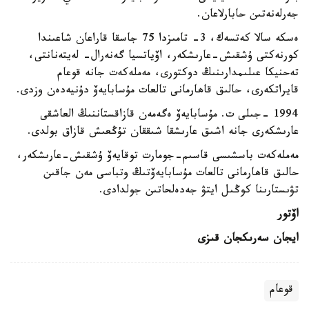
جەرلەنەتىن حابارلاعان.
ەسكە سالا كەتسەك، 3- تامىزدا 75 جاسقا قاراعان شاعىندا
كورنەكتى ۇشقىش-عارىشكەر، اۆياتسيا گەنەرال- لەيتەنانتى،
تەحنيكا عىلىمدارىنىڭ دوكتورى، مەملەكەت جانە قوعام
قايراتكەرى، حالىق قاھارمانى تالعات مۇسابايەۆ دۇنيەدەن وزدى.
1994 -جىلى ت. مۇسابايەۆ ەگەمەن قازاقستاننىڭ العاشقى
عارىشكەرى جانە اشىق عارىشقا شىققان تۇڭعىش قازاق بولدى.
مەملەكەت باسشىسى قاسىم-جومارت توقايەۆ ۇشقىش-عارىشكەر،
حالىق قاھارمانى تالعات مۇسابايەۆتىڭ وتباسى مەن جاقىن
تۋىستارىنا كوڭىل ايتۋ جەدەلحاتىن جولدادى.
اۆتور
ايجان سەرىكجان قىزى
قوعام