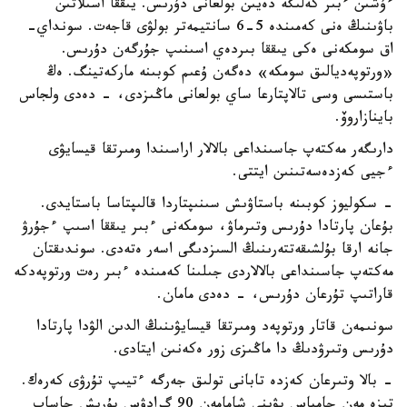
ءۇشىن ءبىر كەلىگە دەيىن بولعانى دۇرىس. يىققا اسىلاتىن
باۋىنىڭ ەنى كەمىندە 5-6 سانتيمەتر بولۋى قاجەت. سونداي-
اق سومكەنى ەكى يىققا بىردەي اسىنىپ جۇرگەن دۇرىس.
«ورتوپەديالىق سومكە» دەگەن ۇعىم كوبىنە ماركەتينگ. ەڭ
باستىسى وسى تالاپتارعا ساي بولعانى ماڭىزدى، - دەدى ولجاس
باينازاروۆ.
دارىگەر مەكتەپ جاسىنداعى بالالار اراسىندا ومىرتقا قيسايۋى
ءجيى كەزدەسەتىنىن ايتتى.
- سكوليوز كوبىنە باستاۋىش سىنىپتاردا قالىپتاسا باستايدى.
بۇعان پارتادا دۇرىس وتىرماۋ، سومكەنى ءبىر يىققا اسىپ ءجۇرۋ
جانە ارقا بۇلشىقەتتەرىنىڭ السىزدىگى اسەر ەتەدى. سوندىقتان
مەكتەپ جاسىنداعى بالالاردى جىلىنا كەمىندە ءبىر رەت ورتوپەدكە
قاراتىپ تۇرعان دۇرىس، - دەدى مامان.
سونىمەن قاتار ورتوپەد ومىرتقا قيسايۋىنىڭ الدىن الۋدا پارتادا
دۇرىس وتىرۋدىڭ دا ماڭىزى زور ەكەنىن ايتادى.
- بالا وتىرعان كەزدە تابانى تولىق جەرگە ءتيىپ تۇرۋى كەرەك.
تىزە مەن جامباس بۋىنى شامامەن 90 گرادۋس بۇرىش جاساپ