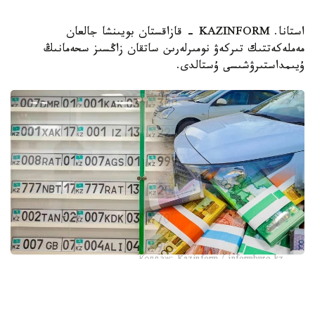
استانا. KAZINFORM - قازاقستان بويىنشا جالعان
مەملەكەتتىك تىركەۋ نومىرلەرىن ساتقان زاڭسىز سحەمانىڭ
ۇيىمداستىرۋشىسى ۇستالدى.
Коллаж: Kazinform / informburo.kz
باس كولىك پروكۋراتۋراسىنىڭ ۇيلەستىرۋىمەن كولىكتەگى