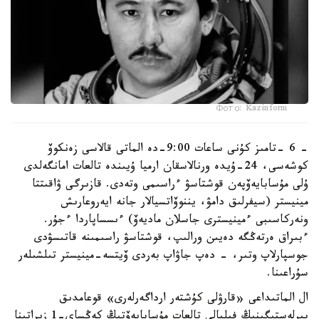
Фото: Kazinform
- 6 -تامىز كۇنى ساعات 9:00-دە الماتى قالاسى زەنكوۆ
كوشەسى، 24-ۇيدە ورنالاسقان ارميا ۇيىندە تالعات امانگەلدى
ۇلى مۇسابايەۆپەن قوشتاسۋ ءراسىمى وتەدى. قازىرگى ۋاقىتتا
مينيستر (سيفرلىق دامۋ، يننوۆاتسيالار جانە ايەروعارىش
ونەركاسىبى ءمينيسترى جاسلان ماديەۆ) ءىسساپاردا ءجۇر.
ءبىراق ەرتەڭگە دەيىن ورالىپ، قوشتاسۋ راسىمىنە قاتىسۋدى
جوسپارلاپ وتىر، - دەپ جاۋاپ بەردى ۆيتسە-مينيستر تىلشىلەر
سۇراعىنا.
ال الماتىداعى «قارۋلى كۇشتەر ارداگەرلەرى» قوعامدىق
بىرلەستىگىنىڭ فيليالى تالعات مۇسابايەۆتىڭ كەڭساي-1 زيراتىنا