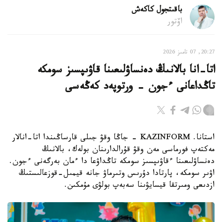
باقىتجول كاكەش
اۆتور
20:27, 07 تامىز 2026
اتا-انا بالانىڭ دەنساۋلىعىنا قاۋىپسىز سومكە
تاڭداعانى ءجون - ورتوپەد كەڭەسى
استانا. KAZINFORM - جاڭا وقۋ جىلى قارساڭىندا اتا-انالار
مەكتەپ فورماسى مەن وقۋ قۇرالدارىنان بولەك، بالانىڭ
دەنساۋلىعىنا ءقاۋىپسىز سومكە تاڭداۋعا دا ءمان بەرگەنى ءجون.
اۋىر سومكە، پارتادا دۇرىس وتىرماۋ جانە قيمىل-قوزعالىستىڭ
ازدىعى ومىرتقا قيسايۋىنا سەبەپ بولۋى مۇمكىن.