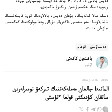
دەيىن بالانى 1, 3, 6, 9 جانە 12 ايىندا جوسپارلى تۇردە
ورتوپەدتىڭ تەكسەرۋىنەن وتكىزۋ ماڭىزدى.
ەسكە سالا كەتەيىك، بۇعان دەيىن، بالالاردىڭ كورۋ قابىلەتىنىڭ
ناشارلاۋىنا اسەر ەتەتىن فاكتورلار تۋرالى وفتالمولوگتىڭ كەڭەسىن
جازعان ەدىك.
دەنساۋلىق
قوعام
باقىتجول كاكەش
اۆتور
20:09, 07 تامىز 2026
الماتىدا جالعان مەملەكەتتىك تىركەۋ نومىرلەرىن
ساتقان كۇدىكتى قولعا ءتۇستى