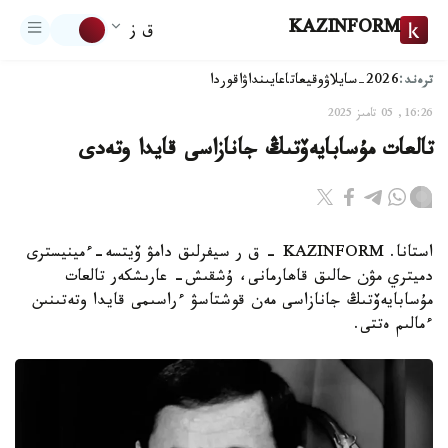
KAZINFORM
ق ز
ترەند:
2026-سايلاۋ
وقيعا
تاعايىنداۋ
اقوردا
16:26, 05 تامىز 2025
تالعات مۇسابايەۆتىڭ جانازاسى قايدا وتەدى
استانا. KAZINFORM - ق ر سيفرلىق دامۋ ۆيتسە-ءمينيسترى
دميتري مۋن حالىق قاھارمانى، ۇشقىش- عارىشكەر تالعات
مۇسابايەۆتىڭ جانازاسى مەن قوشتاسۋ ءراسىمى قايدا وتەتىنىن
ءمالىم ەتتى.