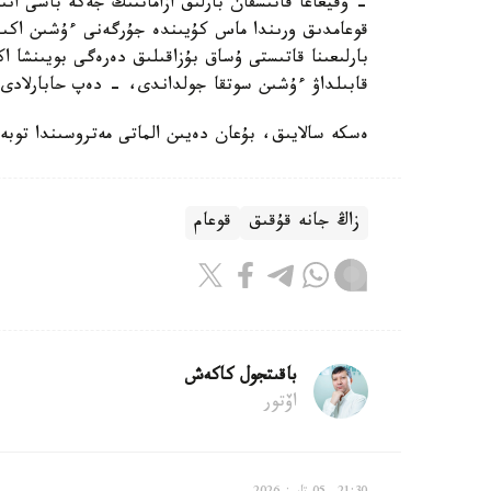
- وقيعاعا قاتىسقان بارلىق ازاماتتىڭ جەكە باسى انى
قوعامدىق ورىندا ماس كۇيىندە جۇرگەنى ءۇشىن اكىمش
بارلىعىنا قاتىستى ۇساق بۇزاقىلىق دەرەگى بويىنشا 
قابىلداۋ ءۇشىن سوتقا جولداندى، - دەپ حابارلادى د
ەسكە سالايىق، بۇعان دەيىن الماتى مەتروسىندا توبە
زاڭ جانە قۇقىق
قوعام
باقىتجول كاكەش
اۆتور