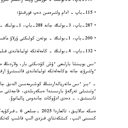
• 149-باپ، 2-بولىك - تۇرعىن ۇيگە زاڭسىز كىرۋ؛
• 115-باپ - ادام ولتىرەمىن دەپ قورقىتۋ؛
• 287-باپ، 3-بولىك جانە 288-باپ، 1-بولىك - قارۋدى زاڭسىز جاساۋ جانە ساقتاۋ؛
• 200-باپ، 1-بولىك - بوتەن كولىكتى ۇرلاۋ ماقساتسىز زاڭسىز پايدالانۋ؛
• 132-باپ، 4-بولىك - كامەلەتكە تولماعاندى قىلمىس جاساۋعا تارتۋ.
ءىس بويىنشا بارلىعى ءۇش كۇدىكتى بار، ولاردىڭ ەكە
ءولتىرۋ» جانە «كامەلەتكە تولماعاندى قاتىستىرۋ ارقىل
- ءبىز ءىس ماتەريالدارىنىڭ كوشىرمەسىن الدىق جانە
ءوتىنىشى تەرگەۋ بارىسىندا ەسكەرىلدى، قاجەتتى سارا
تانىستىق، - دەدى ادۆوكات جاندوس پالمانوۆ.
ەسكە سالايىق، تا
كىسىنى اتىپ، كىشكەنتاي قىزدى الىپ قاشىپ كەتك