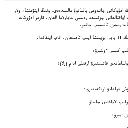
ڭ ادۆوكاتى جاندوس پالمانوۆ مالىمدەدى. ونىڭ ايتۋىنشا، ولار
اياقتالعانى جونىندە رەسمي حابارلاما العان. قازىر ادۆوكات
الدارىمەن تانىسىپ جاتىر.
اندا: