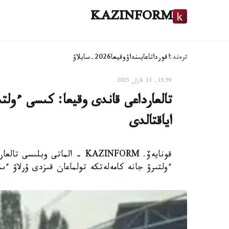
KAZINFORM
ترەند:
اقوردا
تاعايىنداۋ
وقيعا
2026-سايلاۋ
15:59, 13 قازان 2025
تالعارداعى قاندى وقيعا: كىسى ءولتى
اياقتالدى
قونايەۆ. KAZINFORM - الماتى وب
ءولتىرۋ جانە كامەلەتكە تولماعان قىزدى ۇرلاۋ ءى