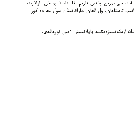
اناسى بۇرىن جاقىن قارىم-قاتىناستا بولعان. ارالارىندا
تىپ تاستاعان. ول العان جاراقاتىنان سول جەردە كوز
نىڭ ارەكەتسىزدىگىنە بايلانىستى ءىس قوزعالدى.