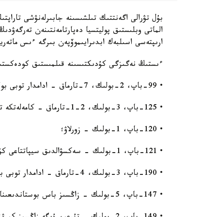
بۇل تۋرالى اگەنتتىك تىلشىسىنە جابىرلەنۋشى تاراپتى
الماتى وبلىستىق پوليتسيا دەپارتامەنتىنەن تەرگەۋدىڭ 
ارىپتەسى اسىلبەك ابدىرايىموۆپەن بىرگە ءىس ماتەري
ءىستىڭ نەگىزگى كۇدىكتىسىنە قىلمىستىق كودەكستىڭ 11 بابى بويىنشا ايىپ تاعىلعان. اتاپ ايتق
• 99-باپ، 2-بولىك، 7-تارماق - ادامدار توبى بولىپ كىسى ءولتىرۋ؛
• 125-باپ، 3-بولىك، 2-1-تارماق - كامەلەتكە تولماعاندى قاتىستىرۋ ارقىلى ادام ۇرلاۋ؛
• 120-باپ، 1-بولىك - زورلاۋ؛
• 121-باپ، 1-بولىك - سەكسۋالدىق سيپاتتاعى كۇش قولدانۋ ارەكەتتەرى؛
• 190-باپ، 3-بولىك، 4-تارماق - ادامدار توبى بولىپ الاياقتىق جاساۋ؛
• 147-باپ، 5-بولىك - زاڭسىز باس بوستاندىعىنان ايىرۋ؛