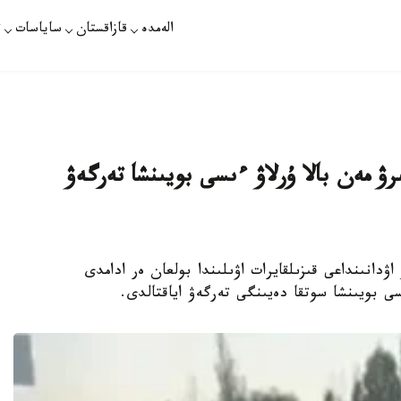
الەمدە
قازاقستان
ساياسات
ت
رۋ مەن بالا ۇرلاۋ ءىسى بويىنشا تەرگەۋ
لىسى تالعار اۋدانىنداعى قىزىلقايرات اۋىلىندا بولعان ەر ادامدى
سى بويىنشا سوتقا دەيىنگى تەرگەۋ اياقتالدى.