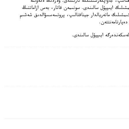
قتالىپ، جاۋاپكەرشىلىككە تارتىلدى. ولاردىڭ ەكەۋىنە
ىلىك ايىپپۇل سالىندى. سونىمەن قاتار، بەس ازاماتتىڭ
اكىمشىلىك ماتەريالدار جيناقتالىپ، پروتسەسسۋالدىق شەشىم
ەپارتامەنتتەن.
لەسكەندەرگە ايىپپۇل سالىندى.