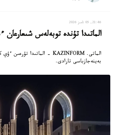
21:46, 05 تامىز 2026
الماتىدا تۇندە توبەلەس شىعارعان ءب
الماتى. KAZINFORM - الماتىدا 
بەينەجازباسى تارادى.