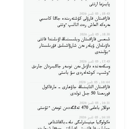
پايىزعا ارتتى
18:45, 05 تامىز 2026
قازاقستان قارۋلى كۇشتەرىندە جاڭا كاسىبي
مەرەكە العاش رەت اتالىپ ءوتتى
18:30, 05 تامىز 2026
شىعىس قازاقستان وبلىسىنىڭ اۋىلىندا قاتتى
داۋىلدان ۇيلەر مەن شارۋاشىلىق قۇرىلىستار
ءبۇلىندى
17:45, 05 تامىز 2026
وسكەمەندە داۋىل مەن نوسەر جاڭبىردان جارىق
ءوشىپ، كوشەلەردى سۋ باستى
16:44, 05 تامىز 2026
قازاقستان التايىنىڭ جاۋھارى - مارقاكول
قورىعىنا 50 جىل تولدى
16:31, 05 تامىز 2026
دوللار باعامى 470 تەڭگەدەن تومەن ءتۇستى
16:10, 05 تامىز 2026
ەكولوگيا مينيسترلىگى ىلە-بالقاشتاعى