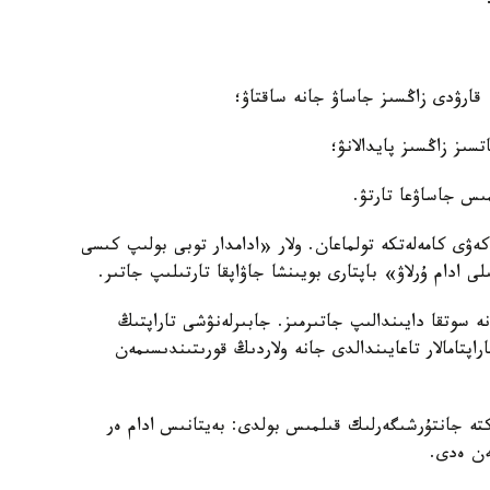
ۋى كامەلەتكە تولماعان. ولار «ادامدار توبى بولىپ كىسى
ى ادام ۇرلاۋ» باپتارى بويىنشا جاۋاپقا تارتىلىپ جاتىر.
 سوتقا دايىندالىپ جاتىرمىز. جابىرلەنۋشى تاراپتىڭ
پتامالار تاعايىندالدى جانە ولاردىڭ قورىتىندىسىمەن
لعاردا 2025 -جىلعى 6 -قىركۇيەكتە جانتۇرشىگەرلىك قىلمىس بولدى: بەيتانىس ادام ەر
ەن ەدى.