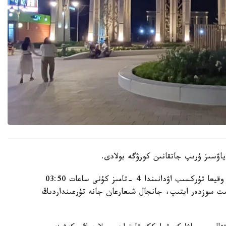
اۋسىز ۇرىپ جاتقانىن كورۋگە بولادى.
الماتى قالاسى پوليتسيا دەپارتامەنتىنىڭ مالىمەتىنشە، وقيعا تۇركسىب اۋدانىندا 4 -تامىز كۇنى ساعات 03:50
گە كەلىپ، بىلاپىت سوزدەر ايتىپ، جانجال شىعارعان جانە تۇرعىنداردىڭ