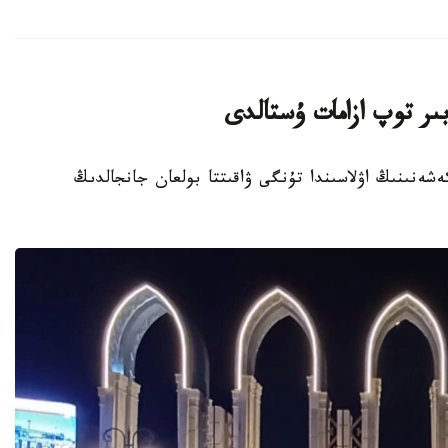
ىر توپ ازامات ۇستالدى
تۇرعىن ءۇي كەشەنىنىڭ اۋلاسىندا تۇنگى ۋاقىتتا بولعان جانجالدىڭ