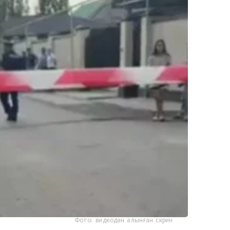
Фото: видеодан алынған скрин