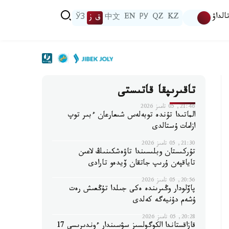
الداۋ
KZ
QZ
РУ
EN
中文
ق ز
ЎЗ
تاقىرىپقا قاتىستى
21:46, 05 تامىز 2026
الماتىدا تۇندە توبەلەس شىعارعان ءبىر توپ
ازامات ۇستالدى
21:30, 05 تامىز 2026
تۇركىستان وبلىسىندا تاۋەشكىنىڭ لاعىن
تاياقپەن ۇرىپ جاتقان ۆيدەو تارادى
20:56, 05 تامىز 2026
پاۆلودار وڭىرىندە ەكى جىلدا تۇڭعىش رەت
ۇشەم دۇنيەگە كەلدى
20:28, 05 تامىز 2026
قازاقستاندا الكوگولسىز سۋسىندار ءوندىرىسى 17