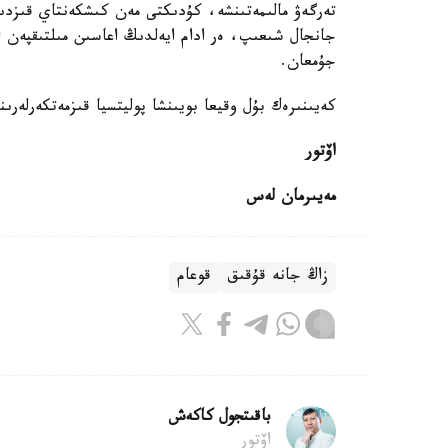
تەرگەۋ مالىمەتىنشە، كۇدىكتى مەن كىشكەنتاي قىزدىڭ 
جانجال شىعىپ، ەر ادام ايەلدىڭ اعاسىن مىلتىقپەن ا
جۇمعان.
كەيىنىرەك بۇل وقيعا بويىنشا پوليتسيا قىزمەتكەرلەرى
اۆتور
مەيىرمان لەس
زاڭ جانە قۇقىق
قوعام
باقىتجول كاكەش
اۆتور