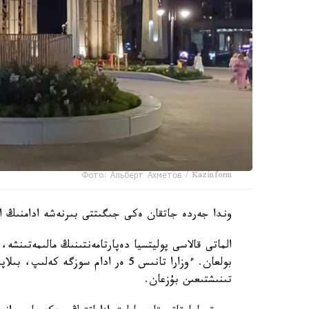
Фото: Альберт Ахметов / Kazinform
وندا جەردە جاتقان ەكى جىگىتتى بىرنەشە ادامنىڭ اي
بولعان. ءوزارا تانىس 5 ەر ادام سوز
تىنىشتىعىن بۇزعان.